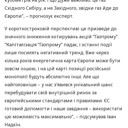
кубометрів на рік. І що дуже важливо: це газ
Східного Сибіру, а не Західного, звідки газ йде до
Європи”, – прогнозує експерт.
У короткостроковій перспективі це призведе до
значного зниження котирувань акцій “Газпрому”.
“Капіталізація “Газпрому” падає, і останні події
лише посилять негативний тренд. Вже через
кілька років енергетична карта Європи може бути
зовсім іншою, і на цій карті позиції російської
монополії будуть абсолютно інші. Але що
найголовніше – у нас з’явився унікальний шанс
перебудувати свій внутрішній ринок за
європейськими стандартами і правилами. ЄС
готовий допомогти і наше завдання – використати
цю можливість максимально”, – підсумував Іван
Надєїн.