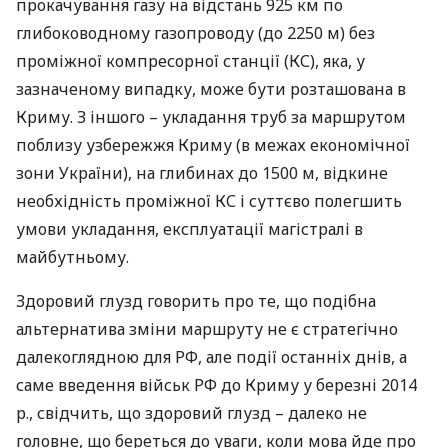
прокачування газу на відстань 925 км по
глибоководному газопроводу (до 2250 м) без
проміжної компресорної станції (КС), яка, у
зазначеному випадку, може бути розташована в
Криму. З іншого – укладання труб за маршрутом
поблизу узбережжя Криму (в межах економічної
зони України), на глибинах до 1500 м, відкине
необхідність проміжної КС і суттєво полегшить
умови укладання, експлуатації магістралі в
майбутньому.
Здоровий глузд говорить про те, що подібна
альтернатива зміни маршруту не є стратегічно
далекоглядною для РФ, але події останніх днів, а
саме введення військ РФ до Криму у березні 2014
р., свідчить, що здоровий глузд – далеко не
головне, що береться до уваги, коли мова йде про