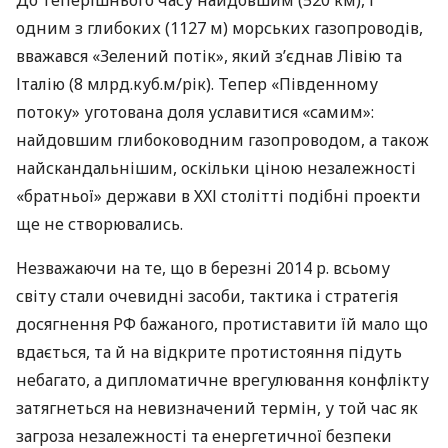
одним з глибоких (1127 м) морських газопроводів,
вважався «Зелений потік», який з’єднав Лівію та
Італію (8 млрд.куб.м/рік). Тепер «Південному
потоку» уготована доля уславитися «самим»:
найдовшим глибоководним газопроводом, а також
найскандальнішим, оскільки ціною незалежності
«братньої» держави в
ХХІ
столітті подібні проекти
ще не створювались.
Незважаючи на те, що в березні 2014 р. всьому
світу стали очевидні засоби, тактика і стратегія
досягнення РФ бажаного, протиставити їй мало що
вдається, та й на відкрите протистояння підуть
небагато, а дипломатичне врегулювання конфлікту
затягнеться на невизначений термін, у той час як
загроза незалежності та енергетичної безпеки