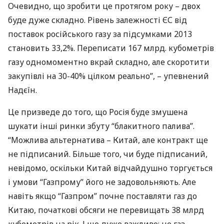
Очевидно, що зробити це протягом року – двох
буде дуже складно. Рівень залежності ЄС від
поставок російського газу за підсумками 2013
становить 33,2%. Переписати 167 млрд. кубометрів
газу одномоментно вкрай складно, але скоротити
закупівлі на 30-40% цілком реально”, – упевнений
Надєїн.
Це призведе до того, що Росія буде змушена
шукати інші ринки збуту “блакитного палива”.
“Можлива альтернатива – Китай, але контракт ще
не підписаний. Більше того, чи буде підписаний,
невідомо, оскільки Китай відчайдушно торгується
і умови “Газпрому” його не задовольняють. Але
навіть якщо “Газпром” почне поставляти газ до
Китаю, початкові обсяги не перевищать 38 млрд