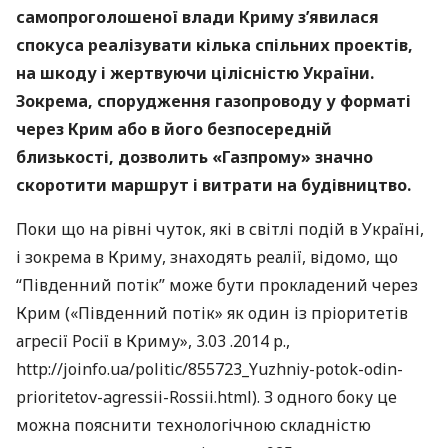
самопроголошеної влади Криму з’явилася
спокуса реалізувати кілька спільних проектів,
на шкоду і жертвуючи цілісністю України.
Зокрема, спорудження газопроводу у форматі
через Крим або в його безпосередній
близькості, дозволить «Газпрому» значно
скоротити маршрут і витрати на будівництво.
Поки що на рівні чуток, які в світлі подій в Україні,
і зокрема в Криму, знаходять реалії, відомо, що
“Південний потік” може бути прокладений через
Крим («Південний потік» як один із пріоритетів
агресії Росії в Криму», 3.03 .2014 р.,
http://joinfo.ua/politic/855723_Yuzhniy-potok-odin-
prioritetov-agressii-Rossii.html). З одного боку це
можна пояснити технологічною складністю