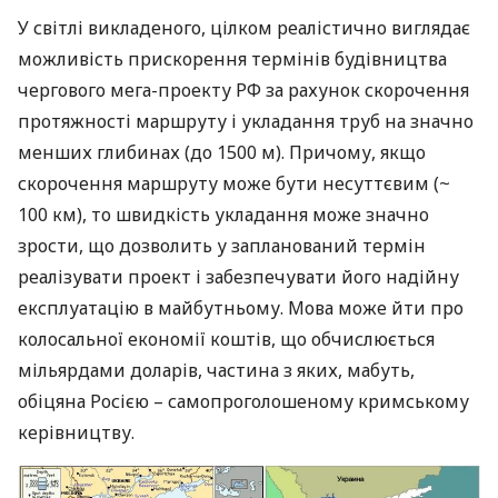
У світлі викладеного, цілком реалістично виглядає
можливість прискорення термінів будівництва
чергового мега-проекту РФ за рахунок скорочення
протяжності маршруту і укладання труб на значно
менших глибинах (до 1500 м). Причому, якщо
скорочення маршруту може бути несуттєвим (~
100 км), то швидкість укладання може значно
зрости, що дозволить у запланований термін
реалізувати проект і забезпечувати його надійну
експлуатацію в майбутньому. Мова може йти про
колосальної економії коштів, що обчислюється
мільярдами доларів, частина з яких, мабуть,
обіцяна Росією – самопроголошеному кримському
керівництву.