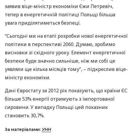
заявив віце-міністр економіки Єжи Петревіч,
тепер в енергетичній політиці Польщі більша
увага приділятиметься безпеці.
“Сьогодні ми на етапі розробки нової енергетичної
політики в перспективі 2060. Думаю, зробимо
висновки зі східного уроку. Елемент енергетичної
безпеки буде значно сильніше, ніж ми собі це
уявляли ще кілька місяців тому”, – підкреслив віце-
міністр економіки.
Дані Євростату за 2012 рік показують, що країни ЄС
більше 53% енергії отримують з імпортованої
сировини. У випадку Польщі цей показник
становить 30,7%.
За матеріалами:
УНН