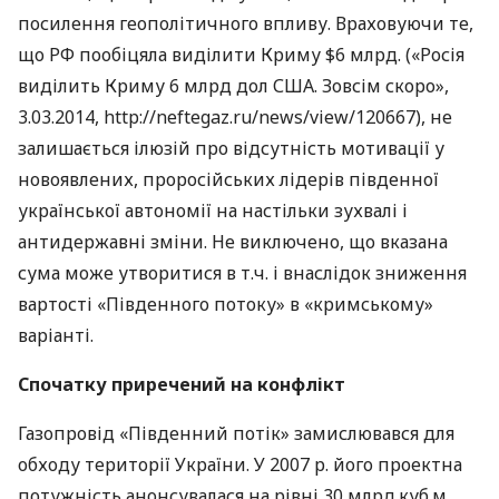
посилення геополітичного впливу. Враховуючи те,
що РФ пообіцяла виділити Криму $6 млрд. («Росія
виділить Криму 6 млрд дол
США
. Зовсім скоро»,
3.03.2014, http://neftegaz.ru/news/view/120667), не
залишається ілюзій про відсутність мотивації у
новоявлених, проросійських лідерів південної
української автономії на настільки зухвалі і
антидержавні зміни. Не виключено, що вказана
сума може утворитися в т.ч. і внаслідок зниження
вартості «Південного потоку» в «кримському»
варіанті.
Спочатку приречений на конфлікт
Газопровід «Південний потік» замислювався для
обходу території України. У 2007 р. його проектна
потужність анонсувалася на рівні 30 млрд.куб.м,