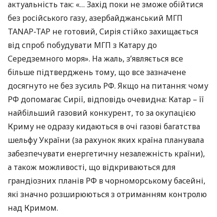
актуальність так: «… Захід поки не зможе обійтися
без російського газу, азербайджанський
МГП
TANAP
-
TAP
не готовий, Сирія стійко захищається
від спроб побудувати
МГП
з Катару до
Середземного моря». На жаль, з’являється все
більше підтверджень тому, що все зазначене
досягнуто не без зусиль РФ. Якщо на питання: чому
РФ допомагає Сирії, відповідь очевидна: Катар – її
найбільший газовий конкурент, то за окупацією
Криму не одразу кидаються в очі газові багатства
шельфу України (за рахунок яких країна планувала
забезпечувати енергетичну незалежність країни),
а також можливості, що відкриваються для
грандіозних планів РФ в чорноморському басейні,
які значно розширюються з отриманням контролю
над Кримом.