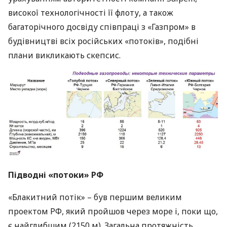
високої технологічності її флоту, а також
багаторічного досвіду співпраці з «Газпром» в
будівництві всіх російських «потоків», подібні
плани викликають скепсис.
Підводні «потоки» РФ
«Блакитний потік» – був першим великим
проектом РФ, який пройшов через море і, поки що,
є найглибшим (2150 м). Загальна протяжність