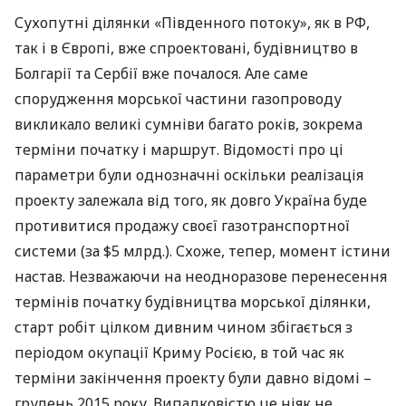
Сухопутні ділянки «Південного потоку», як в РФ,
так і в Європі, вже спроектовані, будівництво в
Болгарії та Сербії вже почалося. Але саме
спорудження морської частини газопроводу
викликало великі сумніви багато років, зокрема
терміни початку і маршрут. Відомості про ці
параметри були однозначні оскільки реалізація
проекту залежала від того, як довго Україна буде
противитися продажу своєї газотранспортної
системи (за $5 млрд.). Схоже, тепер, момент істини
настав. Незважаючи на неодноразове перенесення
термінів початку будівництва морської ділянки,
старт робіт цілком дивним чином збігається з
періодом окупації Криму Росією, в той час як
терміни закінчення проекту були давно відомі –
грудень 2015 року. Випадковістю це ніяк не