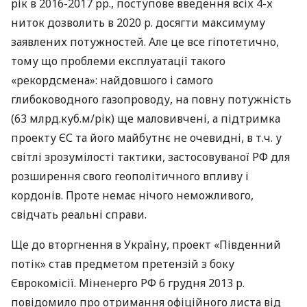
рік в 2016-2017 рр., поступове введення всіх 4-х
ниток дозволить в 2020 р. досягти максимуму
заявлених потужностей. Але це все гіпотетично,
тому що проблеми експлуатації такого
«рекордсмена»: найдовшого і самого
глибоководного газопроводу, на повну потужність
(63 млрд.куб.м/рік) ще маловивчені, а підтримка
проекту ЄС та його майбутнє не очевидні, в т.ч. у
світлі зрозумілості тактики, застосовуваної РФ для
розширення свого геополітичного впливу і
кордонів. Проте немає нічого неможливого,
свідчать реальні справи.
Ще до вторгнення в Україну, проект «Південний
потік» став предметом претензій з боку
Єврокомісії. Міненерго РФ 6 грудня 2013 р.
повідомило про отримання офіційного листа від