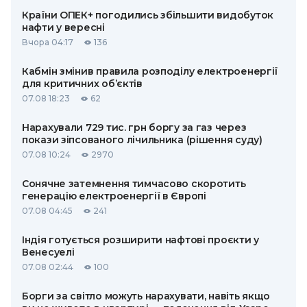
Країни ОПЕК+ погодились збільшити видобуток
нафти у вересні
Вчора 04:17
136
Кабмін змінив правила розподілу електроенергії
для критичних об’єктів
07.08 18:23
62
Нарахували 729 тис. грн боргу за газ через
покази зіпсованого лічильника (рішення суду)
07.08 10:24
2970
Сонячне затемнення тимчасово скоротить
генерацію електроенергії в Європі
07.08 04:45
241
Індія готується розширити нафтові проєкти у
Венесуелі
07.08 02:44
100
Борги за світло можуть нарахувати, навіть якщо