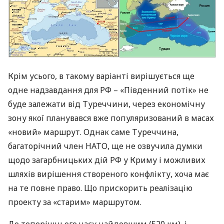
Крім усього, в такому варіанті вирішується ще
одне надзавдання для РФ – «Південний потік» не
буде залежати від Туреччини, через економічну
зону якої планувався вже популяризований в масах
«новий» маршрут. Однак саме Туреччина,
багаторічний член
НАТО
, ще не озвучила думки
щодо загарбницьких дій РФ у Криму і можливих
шляхів вирішення створеного конфлікту, хоча має
на те повне право. Що прискорить реалізацію
проекту за «старим» маршрутом.
До теперішнього часу найдовшим (520 км), і