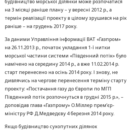
будівництво морської ділянки може розпочатися
на 3 місяці раніше плану – у вересні 2012 р., а
термін реалізації проекту в цілому зрушився на рік
раніше – на грудень 2017 року.
За даними Управління інформації
ВАТ
«Газпром»
на 26.11.2013 р., початок укладання 1-ї нитки
морської частини системи «Південний потік» було
намічено на середину 2014 р., а вже 11.02.2014 р.
старт перенесено на осінь 2014 року. І знову, не
дивлячись на чергове перенесення терміну старту
проекту: «Постачання газу до Європи по
МГП
Південний потік розпочнуться в грудні 2015 р.», –
доповідав глава «Газпрому» О.Міллер прем’єр-
міністру РФ Д.Медведєву 4 березня 2014 року.
Якщо будівництво сухопутних ділянок