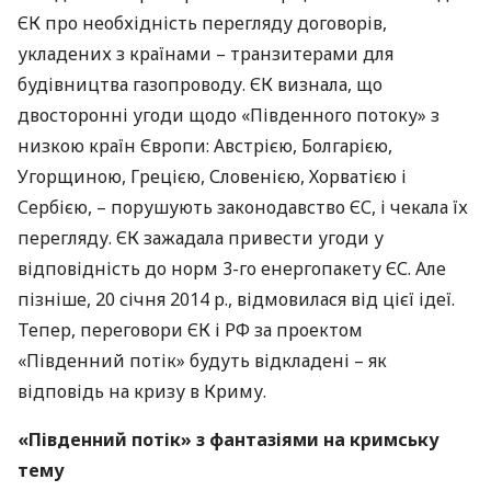
ЄК про необхідність перегляду договорів,
укладених з країнами – транзитерами для
будівництва газопроводу. ЄК визнала, що
двосторонні угоди щодо «Південного потоку» з
низкою країн Європи: Австрією, Болгарією,
Угорщиною, Грецією, Словенією, Хорватією і
Сербією, – порушують законодавство ЄС, і чекала їх
перегляду. ЄК зажадала привести угоди у
відповідність до норм 3-го енергопакету ЄС. Але
пізніше, 20 січня 2014 р., відмовилася від цієї ідеї.
Тепер, переговори ЄК і РФ за проектом
«Південний потік» будуть відкладені – як
відповідь на кризу в Криму.
«Південний потік» з фантазіями на кримську
тему