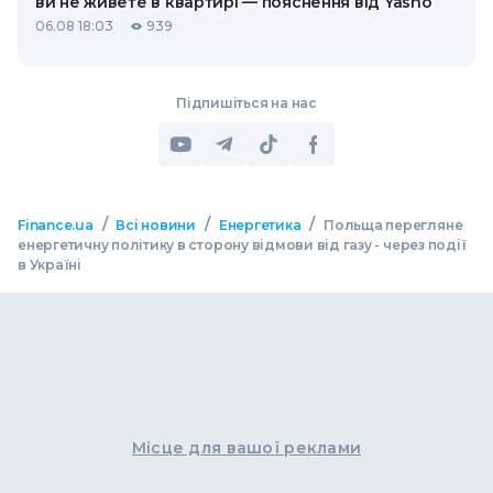
ви не живете в квартирі — пояснення від Yasno
06.08 18:03
939
Підпишіться на нас
/
/
/
Finance.ua
Всі новини
Енергетика
Польща перегляне
енергетичну політику в сторону відмови від газу - через події
в Україні
Місце для вашої реклами