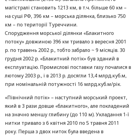
магістралі становить 1213 км, в т.ч. більше 60 км –
на суші РФ, 396 км – морська ділянка, близько 750
км – по території Туреччини.
Спорудження морської ділянки «Блакитного
потоку» довжиною 396 км тривало з вересня 2001
р. по травень 2002 р., тобто забрало ~ 9 місяців. 30
грудня 2002 р. «Блакитний потік» був зданий в
експлуатацію. Промислові поставки газу почалися в
лютому 2003 р., і в 2013 р. досягли 13,4 млрд.куб.м,
при номінальній потужності 16 млрд.куб.м/рік.
«Північний потік» – наступний морський проект,
який в 3 рази довше «блакитного», але покладений
на значно меншу глибину (до 110 м). Укладання 1-ї
нитки тривало з 6 квітня 2010 по 5 травня 2011
року. Перша з двох ниток була введена в