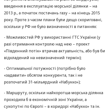
введення в експлуатацію морської ділянки – на
2013 р., а початок постачань газу – на кінець 2015
року. Проте з часом плани були дещо скориговані,
оскільки у РФ не було визначеності в питаннях:
- Можливостей РФ у використанні
ГТС
України (у
разі отримання контролю над нею – проект
«Південний потік» втрачав актуальність, або був би
відкладений на невизначений термін);
- Оптимальної потужності (потрібно було
«задавити» обсягом конкурента, так і не
розпочатий 31-мільярдний «Набукко»);
- Маршруту, оскільки найкоротша морська ділянка
проходила б в економічній зоні України, а
сухопутні по Європі – в коридорі «Набукко» та ін.