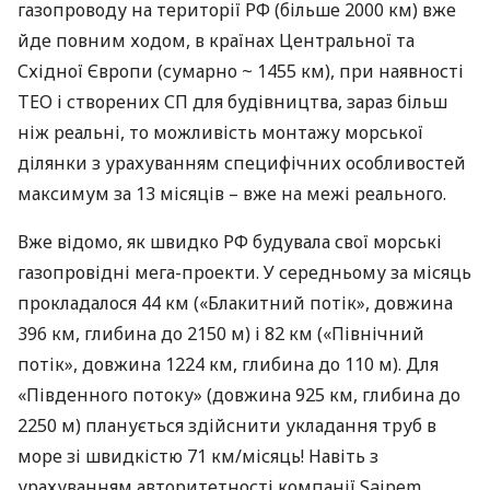
газопроводу на території РФ (більше 2000 км) вже
йде повним ходом, в країнах Центральної та
Східної Європи (сумарно ~ 1455 км), при наявності
ТЕО
і створених СП для будівництва, зараз більш
ніж реальні, то можливість монтажу морської
ділянки з урахуванням специфічних особливостей
максимум за 13 місяців – вже на межі реального.
Вже відомо, як швидко РФ будувала свої морські
газопровідні мега-проекти. У середньому за місяць
прокладалося 44 км («Блакитний потік», довжина
396 км, глибина до 2150 м) і 82 км («Північний
потік», довжина 1224 км, глибина до 110 м). Для
«Південного потоку» (довжина 925 км, глибина до
2250 м) планується здійснити укладання труб в
море зі швидкістю 71 км/місяць! Навіть з
урахуванням авторитетності компанії Saipem,