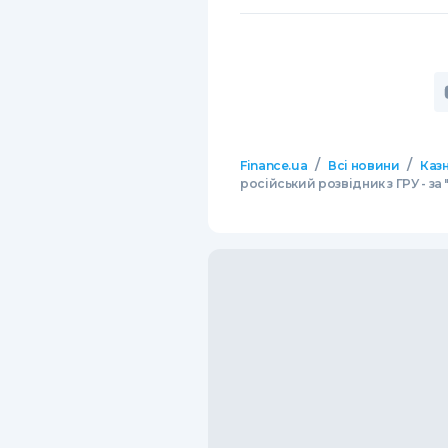
/
/
Finance.ua
Всі новини
Казн
російський розвідник з ГРУ - з