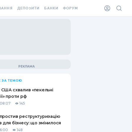
ВАННЯ
ДЕПОЗИТИ
БАНКИ
ФОРУМ
ІЛКА
ВСІ ДЕПОЗИТИ
ВСІ БАНКИ
АННЯ ЖИТЛА ВІД
ДЕПОЗИТИ В USD
ВІДГУКИ ПРО БАНКИ
 ШАХЕДІВ
ДЕПОЗИТИ В EUR
МІКРОФІНАНСОВІ
ХОВКА ЗА КОРДОН
ОРГАНІЗАЦІЇ
БОНУС ДО ДЕПОЗИТІВ
ВІДГУКИ ПРО МФО
УМОВИ АКЦІЇ
КАРТА
 ЗА ТЕМОЮ
ПИТАННЯ ТА ВІДПОВІДІ
ННА ВІНЬЄТКА
 США схвалив «пекельні
ДЕПОЗИТНИЙ КАЛЬКУЛЯТОР
ії» проти рф
 СПІВРОБІТНИКІВ
08:07
145
ПУТІВНИКИ ПО
SSISTANCE
ЗАОЩАДЖЕННЯМ
простив реструктуризацію
в для бізнесу: що змінилося
АННЯ ВІД
Х ВИПАДКІВ
16:00
148