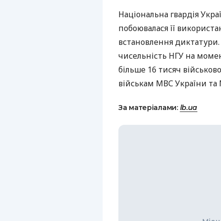
Національна гвардія Укра
побоювалася її використ
встановлення диктатури. 
чисельність
НГУ
на момен
більше 16 тисяч військов
військам
МВС
України та 
За матеріалами:
lb.ua