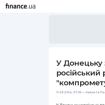
У Донецьку
російський р
"компромет
11.03.2014, 07:55
—
Казна та По