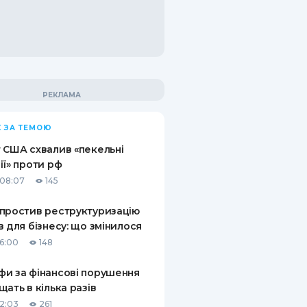
 ЗА ТЕМОЮ
 США схвалив «пекельні
ії» проти рф
08:07
145
простив реструктуризацію
в для бізнесу: що змінилося
16:00
148
и за фінансові порушення
щать в кілька разів
12:03
261