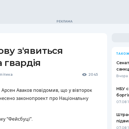
ову з'явиться
ТАКОЖ
 гвардія
Сенат
санкц
літика
2045
Вчора 
НБУ с
 Арсен Аваков повідомив, що у вівторок
боргі
внесено законопроект про Національну
07.08 
Штраф
му “Фейсбуці”.
підви
07.08 