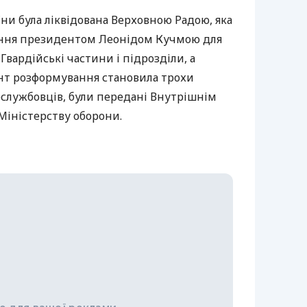
їни була ліквідована Верховною Радою, яка
ання президентом Леонідом Кучмою для
Гвардійські частини і підрозділи, а
т розформування становила трохи
ослужбовців, були передані Внутрішнім
Міністерству оборони.