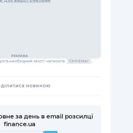
е для вашої реклами
літь необхідний текст і натисніть
Ctrl+Enter
,
ОДІЛИТИСЯ НОВИНОЮ
вне за день в email розсилці
finance.ua