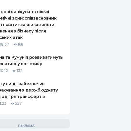
кові канікули та вільні
мічні зони: співзасновник
ї пошти» закликав зняти
ення з бізнесу після
ських атак
08:37
168
на та Румунія розвиватимуть
рнативну логістику
20:12
132
н у липні забезпечив
рахування з держбюджету
млрд грн трансфертів
1:23
557