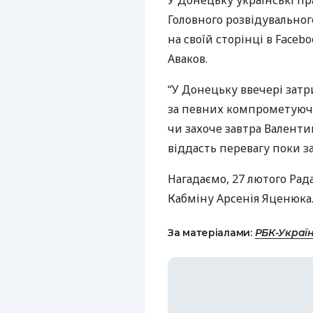
У Донецьку українські п
Головного розвідувальног
на своїй сторінці в Faceb
Аваков.
“У Донецьку ввечері зат
за певних компрометуючи
чи захоче завтра Валент
віддасть перевагу поки з
Нагадаємо, 27 лютого Рад
Кабміну Арсенія Яценюка
За матеріалами:
РБК-Украї