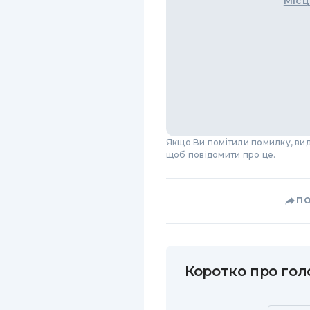
Місц
Якщо Ви помітили помилку, виді
щоб повідомити про це.
П
Коротко про голо