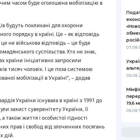
чим часом буде оголошена мобілізацію в
Подат
еконо
ів будуть покликані для охорони
«Ново
обмеж
ного порядку в країні. Це – як відповідь
росій
І це не військова відповідь – це буде
07.08 
омадянського суспільства. Хто не знає,
ах країни ініціативно запросили
Украї
альте
ків тисяч чоловік. І це поза системою
06.08 
аної мобілізації в Україні”, – додав
Мінфі
пере
ардія України існувала в країні з 1991 до
19,6 
були захист суверенітету України, її
06.08 1
 а також життя і особистої гідності
них прав і свобод від злочинних посягань
х дій.