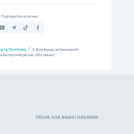
Підпишіться на нас
/
а та Політика
У Донецьку затриманий
а "компрометуючих обставин"
Місце для вашої реклами