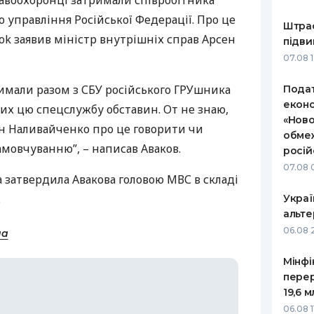
равоохоронці затримали співробітника
о управління Російської Федерації. Про це
РЕЙТИНГ ДЕБЕТОВИХ
ПУТІВНИ
Штраф
КАРТОК
СТРАХУ
ook заявив міністр внутрішніх справ Арсен
підви
07.08 
ЩОМІСЯЧНИЙ ОГЛЯД
ВСІ СТРА
КЕШБЕКУ
римали разом з
СБУ
російського
ГРУ
шника
Подат
СТРАХОВ
еконо
ПУТІВНИКИ ПО
х цю спецслужбу обставин. От не знаю,
«Ново
БАНКІВСЬКИХ КАРТКАХ
ВІДГУКИ
ин Наливайченко про це говорити чи
КОМПАНІ
обмеж
амовчуванню”, – написав Аваков.
росій
ДОСТАВК
07.08 
а затвердила Авакова головою
МВС
в складі
КОНТАКТ
.
Украї
альте
06.08 
на
Мінфі
пере
19,6 
06.08 1