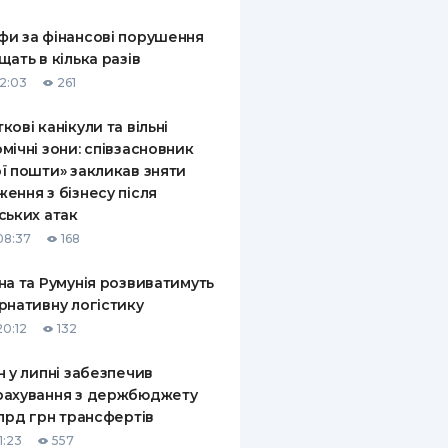
КИ ПО
и за фінансові порушення
ВАННЮ
щать в кілька разів
12:03
261
ХОВІ ПОЛІСИ
кові канікули та вільні
І КОМПАНІЇ
мічні зони: співзасновник
ї пошти» закликав зняти
 ПРО СТРАХОВІ
Ї
ення з бізнесу після
ських атак
А І ОПЛАТА
08:37
168
И
на та Румунія розвиватимуть
рнативну логістику
20:12
132
н у липні забезпечив
рахування з держбюджету
млрд грн трансфертів
1:23
557