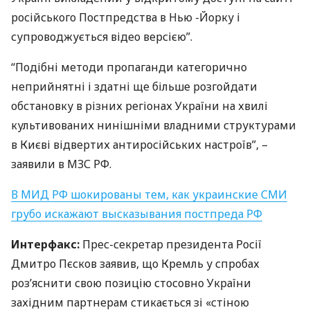
російського Постпредства в Нью -Йорку і
супроводжується відео версією”.
“Подібні методи пропаганди категорично
неприйнятні і здатні ще більше розгойдати
обстановку в різних регіонах України на хвилі
культивованих нинішніми владними структурами
в Києві відвертих антиросійських настроїв”, –
заявили в
МЗС
РФ.
В
МИД
РФ шокированы тем, как украинские
СМИ
грубо искажают высказывания постпреда РФ
Интерфакс:
Прес-секретар президента Росії
Дмитро Пєсков заявив, що Кремль у спробах
роз’яснити свою позицію стосовно України
західним партнерам стикається зі «стіною