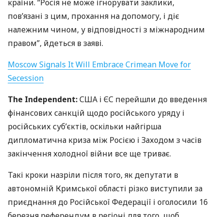
країни. “Росія не може ігнорувати заклики,
пов’язані з цим, прохання на допомогу, і діє
належним чином, у відповідності з міжнародним
правом”, йдеться в заяві.
Moscow Signals It Will Embrace Crimean Move for
Secession
The Independent:
США
і ЄС перейшли до введення
фінансових санкцій щодо російського уряду і
російських суб’єктів, оскільки найгірша
дипломатична криза між Росією і Заходом з часів
закінчення холодної війни все ще триває.
Такі кроки назріли після того, як депутати в
автономній Кримської області різко виступили за
приєднання до Російської Федерації і оголосили 16
березня референдум в регіоні для того, щоб