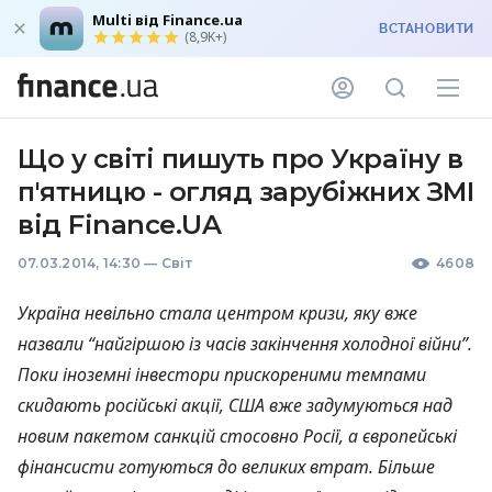
Multi від Finance.ua
ВСТАНОВИТИ
(8,9K+)
Що у світі пишуть про Україну в
п'ятницю - огляд зарубіжних ЗМІ
від Finance.UA
07.03.2014, 14:30
—
Світ
4608
Україна невільно стала центром кризи, яку вже
назвали “найгіршою із часів закінчення холодної війни”.
Поки іноземні інвестори прискореними темпами
скидають російські акції,
США
вже задумуються над
новим пакетом санкцій стосовно Росії, а європейські
фінансисти готуються до великих втрат. Більше