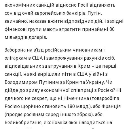
економічних санкцій відносно Росії відганяють
сон від очей європейськіх банкірів. Путін,
звичайно, наказав вжити відповідних дій, і західні
фінансові групи мають втратити принаймні 80
мільярдів доларів.
Заборона на в’їзд російським чиновникам і
олігархам в
США
і заморожування рахунків осіб,
відповідальних за втручання в Крим – це перші
санкції, на які вирішили піти в
США
у війні з
Володимиром Путіним за Крим та Україну. Чи
дійде до зриву економічної співпраці з Росією? Ні
для кого не секрет, що ні Німеччина (товарообіг з
Росією щорічно становить 180 млрд.), або Франція
(продає росіянам серед іншого зброю), або
Великобританія, економіка якої наводиться на