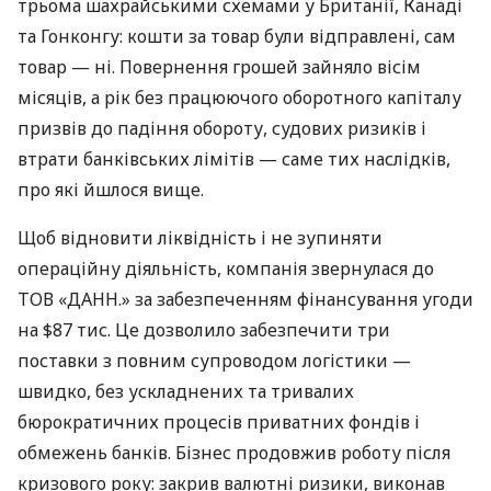
трьома шахрайськими схемами у Британії, Канаді
та Гонконгу: кошти за товар були відправлені, сам
товар — ні. Повернення грошей зайняло вісім
місяців, а рік без працюючого оборотного капіталу
призвів до падіння обороту, судових ризиків і
втрати банківських лімітів — саме тих наслідків,
про які йшлося вище.
Щоб відновити ліквідність і не зупиняти
операційну діяльність, компанія звернулася до
ТОВ «ДАНН.» за забезпеченням фінансування угоди
на $87 тис. Це дозволило забезпечити три
поставки з повним супроводом логістики —
швидко, без ускладнених та тривалих
бюрократичних процесів приватних фондів і
обмежень банків. Бізнес продовжив роботу після
кризового року: закрив валютні ризики, виконав