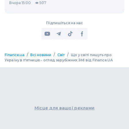
Вчора 15:00
507
Підпишіться на нас
/
/
/
Finance.ua
Всі новини
Світ
Що у світі пишуть про
Україну в п'ятницю - огляд зарубіжних ЗМІ від Finance.UA
Місце для вашої реклами