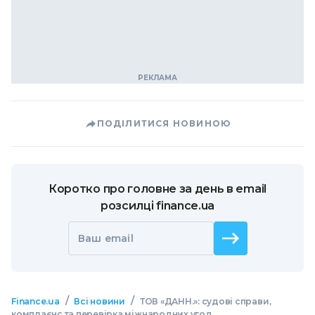
ПОДІЛИТИСЯ НОВИНОЮ
Коротко про головне за день в email
розсилці finance.ua
Ваш email
/
/
Finance.ua
Всі новини
ТОВ «ДАНН.»: судові справи,
комплаєнс та перевірка міжнародних угод