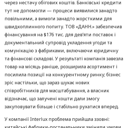
через нестачу обігових коштів. Банківські кредити
тут не допомогли — процеси виявилися занадто
повільними, а вимоги занадто жорсткими для
швидкоплинного попиту. ТОВ «ДАНН.» забезпечив
фінансування на $176 тис. для дев’яти поставок і
документальний супровід укладення угоди та
комунікацію з фабриками, включаючи юридичну
та фінансові складові. У результаті компанія завезла
товар на місяць раніше, розширила асортимент і
посилила позиції на конкурентному ринку; бізнес
зріс настільки, що зараз шукає нових
співробітників для масштабування, а власник
відзначає, що залучені кошти дали змогу
закуповувати більше і стабільно рухатися вперед.
У компанії Interlux проблема прийшла ззовні:
китайські фабрики-постачальники змінили умови