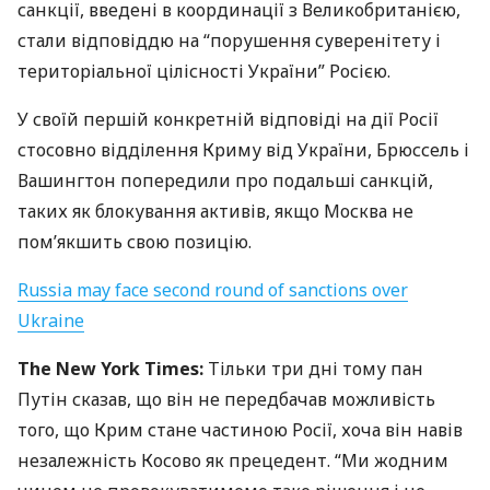
санкції, введені в координації з Великобританією,
стали відповіддю на “порушення суверенітету і
територіальної цілісності України” Росією.
У своїй першій конкретній відповіді на дії Росії
стосовно відділення Криму від України, Брюссель і
Вашингтон попередили про подальші санкцій,
таких як блокування активів, якщо Москва не
пом’якшить свою позицію.
Russia may face second round of sanctions over
Ukraine
The New York Times:
Тільки три дні тому пан
Путін сказав, що він не передбачав можливість
того, що Крим стане частиною Росії, хоча він навів
незалежність Косово як прецедент. “Ми жодним