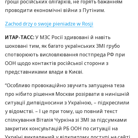
гроші російських олігархів, не горять бажанням
проводити економічні війни з Путіним.
Zachod drzy o swoje pieniadze w Rosji
ИТАР
-
ТАСС
:
У
МЗС
Росії здивовані й навіть
шоковані тим, як багато українських
ЗМІ
грубо
спотворюють висловлювання постпреда РФ при
ООН
щодо контактів російської сторони з
представниками влади в Києві.
“Особливо провокаційно звучить запущена теза
про нібито рішення Москви розірвати в нинішній
ситуації дипвідносини з Україною, – підкреслили
у відомстві. – І це при тому, що повний текст
спілкування Віталія Чуркіна зі
ЗМІ
за підсумками
закритих консультацій РБ
ООН
по ситуації на
Україні викладений у відкритому доступі на сайті