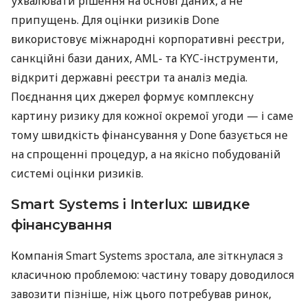
ухвалювати рішення на основі даних, а не
припущень. Для оцінки ризиків Done
використовує міжнародні корпоративні реєстри,
санкційні бази даних, AML- та KYC-інструменти,
відкриті державні реєстри та аналіз медіа.
Поєднання цих джерел формує комплексну
картину ризику для кожної окремої угоди — і саме
тому швидкість фінансування у Done базується не
на спрощенні процедур, а на якісно побудованій
системі оцінки ризиків.
Smart Systems і Interlux: швидке
фінансування
Компанія Smart Systems зростала, але зіткнулася з
класичною проблемою: частину товару доводилося
завозити пізніше, ніж цього потребував ринок,