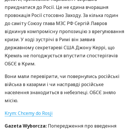
приєднатися до Росії. Це не єдина вчорашня
провокація Росії стосовно Заходу. За кілька годин
до саміту Союзу глава
МЗС
РФ Сергій Лавров
відкинув компромісну пропозицію з врегулювання
кризи. У ході зустрічі в Римі він заявив
державному секретареві
США
Джону Керрі, що
Кремль не погоджується впустити спостерігачів
ОБСЄ
в Крим.
Вони мали перевірити, чи повернулись російські
війська в казарми і чи насправді російське
населення знаходиться в небезпеці.
ОБСЄ
зняло
місію.
Krym: Chcemy do Rosji
Gazeta Wyborcza:
Попередження про введення