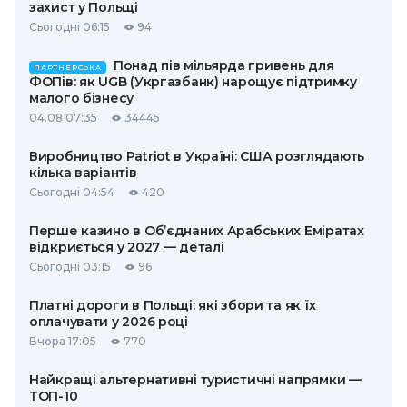
захист у Польщі
Сьогодні 06:15
94
Понад пів мільярда гривень для
ПАРТНЕРСЬКА
ФОПів: як UGB (Укргазбанк) нарощує підтримку
малого бізнесу
04.08 07:35
34445
Виробництво Patriot в Україні: США розглядають
кілька варіантів
Сьогодні 04:54
420
Перше казино в Об’єднаних Арабських Еміратах
відкриється у 2027 — деталі
Сьогодні 03:15
96
Платні дороги в Польщі: які збори та як їх
оплачувати у 2026 році
Вчора 17:05
770
Найкращі альтернативні туристичні напрямки —
ТОП-10