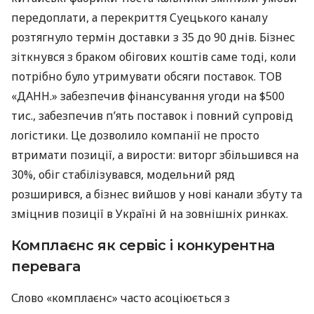
передоплати, а перекриття Суецького каналу
розтягнуло термін доставки з 35 до 90 днів. Бізнес
зіткнувся з браком обігових коштів саме тоді, коли
потрібно було утримувати обсяги поставок. ТОВ
«ДАНН.» забезпечив фінансування угоди на $500
тис., забезпечив п’ять поставок і повний супровід
логістики. Це дозволило компанії не просто
втримати позиції, а вирости: виторг збільшився на
30%, обіг стабілізувався, модельний ряд
розширився, а бізнес вийшов у нові канали збуту та
зміцнив позиції в Україні й на зовнішніх ринках.
Комплаєнс як сервіс і конкурентна
перевага
Слово «комплаєнс» часто асоціюється з