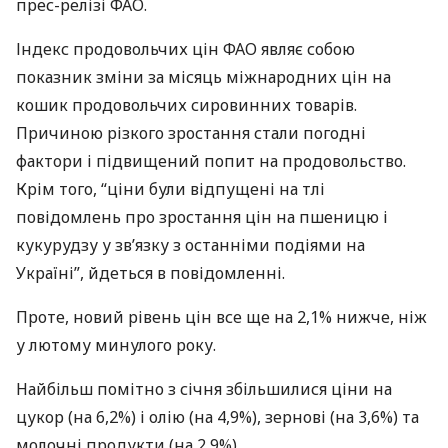
прес-релізі
ФАО
.
Індекс продовольчих цін
ФАО
являє собою
показник зміни за місяць міжнародних цін на
кошик продовольчих сировинних товарів.
Причиною різкого зростання стали погодні
фактори і підвищений попит на продовольство.
Крім того, “ціни були відпущені на тлі
повідомлень про зростання цін на пшеницю і
кукурудзу у зв’язку з останніми подіями на
Україні”, йдеться в повідомленні.
Проте, новий рівень цін все ще на 2,1% нижче, ніж
у лютому минулого року.
Найбільш помітно з січня збільшилися ціни на
цукор (на 6,2%) і олію (на 4,9%), зернові (на 3,6%) та
молочні продукти (на 2,9%).