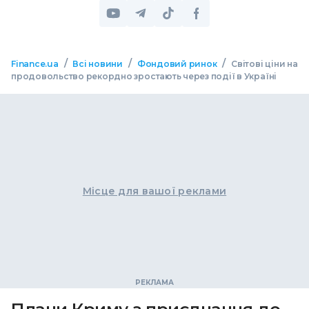
/
/
/
Finance.ua
Всі новини
Фондовий ринок
Світові ціни на
продовольство рекордно зростають через події в Україні
Місце для вашої реклами