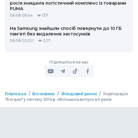
росія знищила логістичний комплекс із товарами
PUMA
06.08 06:44
137
На Samsung знайшли спосіб повернути до 10 ГБ
пам’яті без видалення застосунків
06.08 02:00
227
Підпишіться на нас
/
/
/
Finance.ua
Всі новини
Фондовий ринок
Корпорація
"Богдан" у лютому 2014 р. збільшила випуск в 5 разів