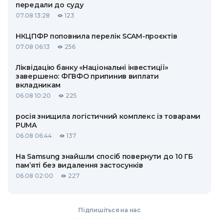
передали до суду
07.08 13:28
123
НКЦПФР поповнила перелік SCAM-проєктів
07.08 06:13
256
Ліквідацію банку «Національні інвестиції»
завершено: ФГВФО припинив виплати
вкладникам
06.08 10:20
225
росія знищила логістичний комплекс із товарами
PUMA
06.08 06:44
137
На Samsung знайшли спосіб повернути до 10 ГБ
пам’яті без видалення застосунків
06.08 02:00
227
Підпишіться на нас