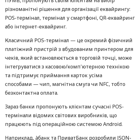
ПУМБ, пропонують своїм клієнтам на вибір
різноманітні рішення для організації еквайрингу:
POS-термінал, термінал у смартфоні, QR-еквайринг
або інтернет-еквайринг.
Класичний POS-термінал — це окремий фізичний
платіжний пристрій з вбудованим принтером для
чеків, який встановлюється в торговій точці, може
інтегруватися з касовою/комп'ютерною технікою
та підтримує приймання карток усіма
способами — чип, магнітна смуга чи NFC, тобто
безконтактна оплата.
Зараз банки пропонують клієнтам сучасні POS-
термінали відомих світових виробників, що
працюють під операційною системою Android.
Наприклад, àбанк та ПриватБанк розробили JSON-