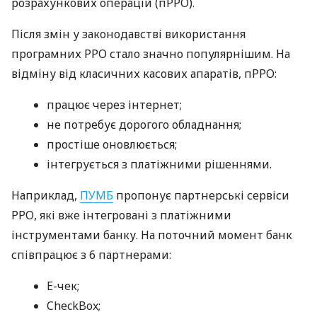
розрахункових операцій (пРРО).
Після змін у законодавстві використання
програмних РРО стало значно популярнішим. На
відміну від класичних касових апаратів, пРРО:
працює через інтернет;
не потребує дорогого обладнання;
простіше оновлюється;
інтегрується з платіжними рішеннями.
Наприклад,
ПУМБ
пропонує партнерські сервіси
РРО, які вже інтегровані з платіжними
інструментами банку. На поточний момент банк
співпрацює з 6 партнерами:
E-чек;
CheckBox;