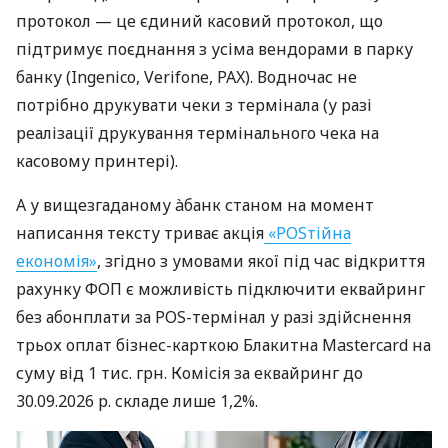
протокол — це єдиний касовий протокол, що
підтримує поєднання з усіма вендорами в парку
банку (Ingenico, Verifone, PAX). Водночас не
потрібно друкувати чеки з термінала (у разі
реалізації друкування термінального чека на
касовому принтері).
А у вищезгаданому àбанк станом на момент
написання тексту триває акція
«POSтійна
економія»
, згідно з умовами якої під час відкриття
рахунку ФОП є можливість підключити еквайринг
без абонплати за POS-термінал у разі здійснення
трьох оплат бізнес-карткою Блакитна Mastercard на
суму від 1 тис. грн. Комісія за еквайринг до
30.09.2026 р. складе лише 1,2%.