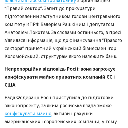
власників Москомприватбанку
з організацією
“Правий сектор”. Запит до прокуратури
підготовлений заступником голови центрального
комітету
КПРФ
Валерієм Рашкіним і депутатом
Анатолієм Локотем. За словами останнього, в пресі
з’явилася інформація, що до фінансування “Правого
сектора” причетний український бізнесмен Ігор
Коломойський, структурам якого належить банк.
Непропорційна відповідь Росії: вона загрожує
конфіскувати майно приватних компаній ЄС і
США
Рада Федерації Росії приступила до підготовки
законопроекту, за яким російська влада зможе
конфіскувати майно
, активи і рахунки
американських і європейських компаній, у тому