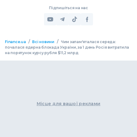
Підпишіться на нас
/
/
Finance.ua
Всі новини
Чим запам'яталася середа:
почалася ядерна блокада України, за 1 день Росія витратила
на порятунок курсу рубля $11,2 млрд
Місце для вашої реклами