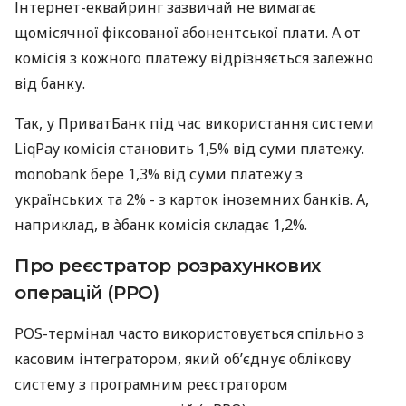
Інтернет-еквайринг зазвичай не вимагає
щомісячної фіксованої абонентської плати. А от
комісія з кожного платежу відрізняється залежно
від банку.
Так, у ПриватБанк під час використання системи
LiqPay комісія становить 1,5% від суми платежу.
monobank бере 1,3% від суми платежу з
українських та 2% - з карток іноземних банків. А,
наприклад, в àбанк комісія складає 1,2%.
Про реєстратор розрахункових
операцій (РРО)
POS-термінал часто використовується спільно з
касовим інтегратором, який об’єднує облікову
систему з програмним реєстратором