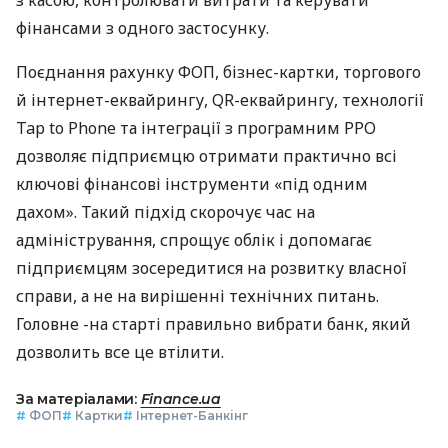
фінансами з одного застосунку.
Поєднання рахунку ФОП, бізнес-картки, торгового
й інтернет-еквайрингу, QR-еквайрингу, технології
Tap to Phone та інтеграції з програмним РРО
дозволяє підприємцю отримати практично всі
ключові фінансові інструменти «під одним
дахом». Такий підхід скорочує час на
адміністрування, спрощує облік і допомагає
підприємцям зосередитися на розвитку власної
справи, а не на вирішенні технічних питань.
Головне -на старті правильно вибрати банк, який
дозволить все це втілити.
За матеріалами:
Finance.ua
#
ФОП
#
Картки
#
Інтернет-Банкінг