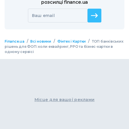
розсилці finance.ua
Ваш email
/
/
/
Finance.ua
Всі новини
Фінтех і Картки
ТОП банківських
рішень для ФОП: коли еквайринг, РРО та бізнес-картки в
одному сервісі
Місце для вашої реклами