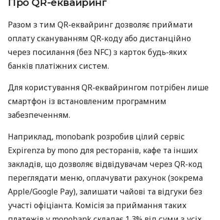
Про QR-еквайринг
Разом з тим QR-еквайринг дозволяє приймати
оплату скануванням QR-коду або дистанційно
через посилання (без NFC) з карток будь-яких
банків платіжних систем.
Для користування QR-еквайрингом потрібен лише
смартфон із встановленим програмним
забезпеченням.
Наприклад, monobank розробив цілий сервіс
Expirenza by mono для ресторанів, кафе та інших
закладів, що дозволяє відвідувачам через QR-код
переглядати меню, оплачувати рахунок (зокрема
Apple/Google Pay), залишати чайові та відгуки без
участі офіціанта. Комісія за приймання таких
платежів у monobank складає 1,3% від суми з усіх