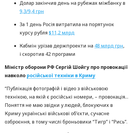
Долар закінчив день на рубежах міжбанку в
9,3/9,4 грн
За 1 день Росія витратила на порятунок
курсу рубля
$11,2 млрд
Кабмін урізав держпроекти на
48 млрд грн
,
і скоротив 42 програми
Міністр оборони РФ Сергій Шойгу про провокації
навколо
російської техніки в Криму
“Публікація фотографій і відео з військовою
технікою, на якій є російські номери, – провокація…
Поняття не маю звідки у людей, блокуючих в
Криму українські військові об’єкти, сучасне
озброєння, в тому числі броньовики “Тигр” і “Рись”.