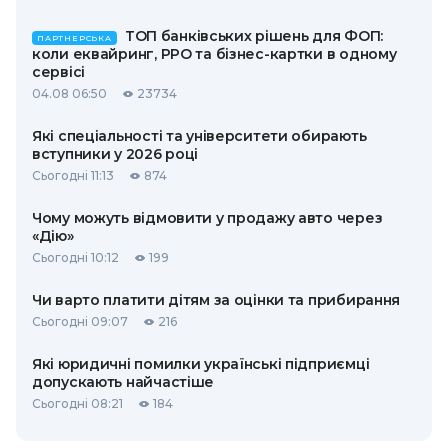
ТОП банківських рішень для ФОП:
ПАРТНЕРСЬКА
коли еквайринг, РРО та бізнес-картки в одному
сервісі
04.08 06:50
23734
Які спеціальності та університети обирають
вступники у 2026 році
Сьогодні 11:13
874
Чому можуть відмовити у продажу авто через
«Дію»
Сьогодні 10:12
199
Чи варто платити дітям за оцінки та прибирання
Сьогодні 09:07
216
Які юридичні помилки українські підприємці
допускають найчастіше
Сьогодні 08:21
184