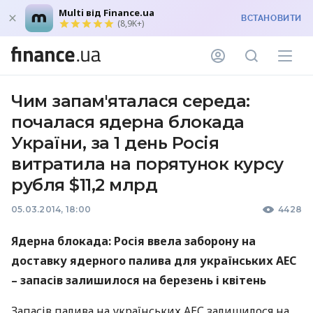
Multi від Finance.ua
ВСТАНОВИТИ
(8,9K+)
Чим запам'яталася середа:
почалася ядерна блокада
України, за 1 день Росія
витратила на порятунок курсу
рубля $11,2 млрд
05.03.2014, 18:00
4428
Ядерна блокада: Росія ввела заборону на
доставку ядерного палива для українських
АЕС
– запасів залишилося на березень і квітень
Запасів палива на українських
АЕС
залишилося на