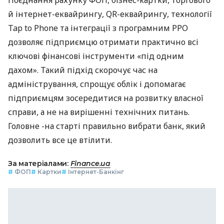
й інтернет-еквайрингу, QR-еквайрингу, технології
Tap to Phone та інтеграції з програмним РРО
дозволяє підприємцю отримати практично всі
ключові фінансові інструменти «під одним
дахом». Такий підхід скорочує час на
адміністрування, спрощує облік і допомагає
підприємцям зосередитися на розвитку власної
справи, а не на вирішенні технічних питань.
Головне -на старті правильно вибрати банк, який
дозволить все це втілити.
За матеріалами:
Finance.ua
#
ФОП
#
Картки
#
Інтернет-Банкінг