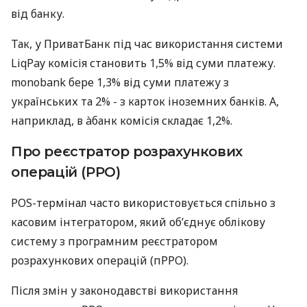
від банку.
Так, у ПриватБанк під час використання системи
LiqPay комісія становить 1,5% від суми платежу.
monobank бере 1,3% від суми платежу з
українських та 2% - з карток іноземних банків. А,
наприклад, в àбанк комісія складає 1,2%.
Про реєстратор розрахункових
операцій (РРО)
POS-термінал часто використовується спільно з
касовим інтегратором, який об’єднує облікову
систему з програмним реєстратором
розрахункових операцій (пРРО).
Після змін у законодавстві використання