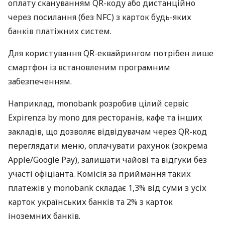
оплату скануванням QR-коду або дистанційно
через посилання (без NFC) з карток будь-яких
банків платіжних систем.
Для користування QR-еквайрингом потрібен лише
смартфон із встановленим програмним
забезпеченням.
Наприклад, monobank розробив цілий сервіс
Expirenza by mono для ресторанів, кафе та інших
закладів, що дозволяє відвідувачам через QR-код
переглядати меню, оплачувати рахунок (зокрема
Apple/Google Pay), залишати чайові та відгуки без
участі офіціанта. Комісія за приймання таких
платежів у monobank складає 1,3% від суми з усіх
карток українських банків та 2% з карток
іноземних банків.