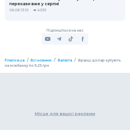
перекази вже у серпні
06.08 13:10
4055
Підпишіться на нас
/
/
/
Finance.ua
Всі новини
Валюта
Вранці долар купують
на міжбанку по 9,25 грн
Місце для вашої реклами