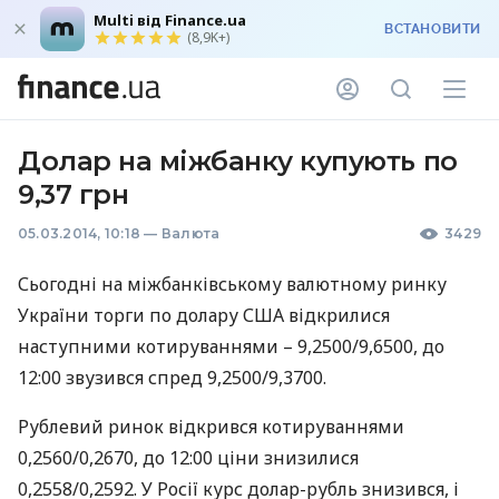
Multi від Finance.ua
ВСТАНОВИТИ
(8,9K+)
Долар на міжбанку купують по
9,37 грн
05.03.2014, 10:18
—
Валюта
3429
Сьогодні на міжбанківському валютному ринку
України торги по долару
США
відкрилися
наступними котируваннями – 9,2500/9,6500, до
12:00 звузився спред 9,2500/9,3700.
Рублевий ринок відкрився котируваннями
0,2560/0,2670, до 12:00 ціни знизилися
0,2558/0,2592. У Росії курс долар-рубль знизився, і