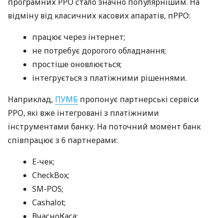
програмних РРО стало значно популярнішим. На
відміну від класичних касових апаратів, пРРО:
працює через інтернет;
не потребує дорогого обладнання;
простіше оновлюється;
інтегрується з платіжними рішеннями.
Наприклад,
ПУМБ
пропонує партнерські сервіси
РРО, які вже інтегровані з платіжними
інструментами банку. На поточний момент банк
співпрацює з 6 партнерами:
E-чек;
CheckBox;
SM-POS;
Cashalot;
ВчасноКаса;