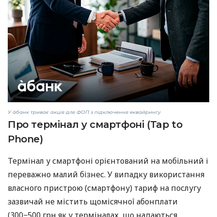
У àбанк триває акція для ФОП з підключення еквайрингу
Про термінал у смартфоні (Tap to
Phone)
Термінал у смартфоні орієнтований на мобільний і
переважно малий бізнес. У випадку використання
власного пристрою (смартфону) тариф на послугу
зазвичай не містить щомісячної абонплати
(300−500 грн як у терміналах, що надаються