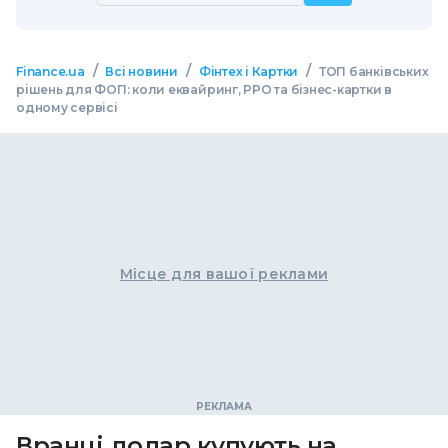
/
/
/
Finance.ua
Всі новини
Фінтех і Картки
ТОП банківських
рішень для ФОП: коли еквайринг, РРО та бізнес-картки в
одному сервісі
Місце для вашої реклами
Вранці долар купують на