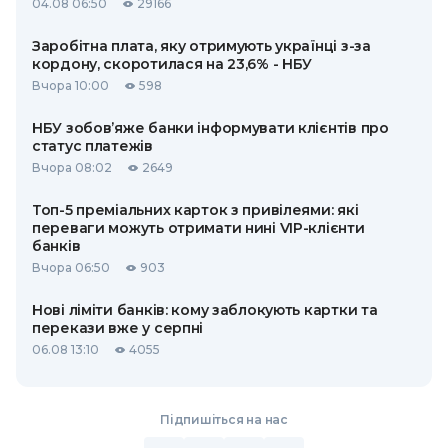
04.08 06:50
29166
Заробітна плата, яку отримують українці з-за
кордону, скоротилася на 23,6% - НБУ
Вчора 10:00
598
НБУ зобов’яже банки інформувати клієнтів про
статус платежів
Вчора 08:02
2649
Топ-5 преміальних карток з привілеями: які
переваги можуть отримати нині VIP-клієнти
банків
Вчора 06:50
903
Нові ліміти банків: кому заблокують картки та
перекази вже у серпні
06.08 13:10
4055
Підпишіться на нас