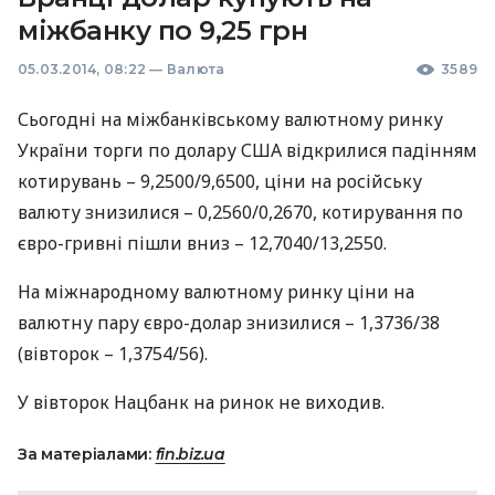
міжбанку по 9,25 грн
05.03.2014, 08:22
—
Валюта
3589
Сьогодні на міжбанківському валютному ринку
України торги по долару
США
відкрилися падінням
котирувань – 9,2500/9,6500, ціни на російську
валюту знизилися – 0,2560/0,2670, котирування по
євро-гривні пішли вниз – 12,7040/13,2550.
На міжнародному валютному ринку ціни на
валютну пару євро-долар знизилися – 1,3736/38
(вівторок – 1,3754/56).
У вівторок Нацбанк на ринок не виходив.
За матеріалами:
fin.biz.ua