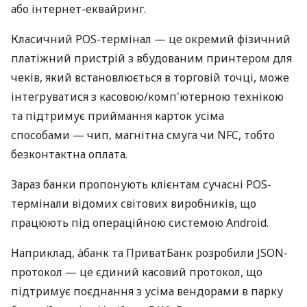
або інтернет-еквайринг.
Класичний POS-термінал — це окремий фізичний
платіжний пристрій з вбудованим принтером для
чеків, який встановлюється в торговій точці, може
інтегруватися з касовою/комп'ютерною технікою
та підтримує приймання карток усіма
способами — чип, магнітна смуга чи NFC, тобто
безконтактна оплата.
Зараз банки пропонують клієнтам сучасні POS-
термінали відомих світових виробників, що
працюють під операційною системою Android.
Наприклад, àбанк та ПриватБанк розробили JSON-
протокол — це єдиний касовий протокол, що
підтримує поєднання з усіма вендорами в парку