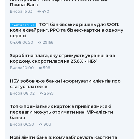
ПриватБанк
Вчора 16:33
470
ТОП банківських рішень для ФОП:
ПАРТНЕРСЬКА
коли еквайринг, РРО та бізнес-картки в одному
сервісі
04.08 06:50
29166
Заробітна плата, яку отримують українці з-за
кордону, скоротилася на 23,6% - НБУ
Вчора 10:00
598
НБУ зобов’яже банки інформувати клієнтів про
статус платежів
Вчора 08:02
2649
Топ-5 преміальних карток з привілеями: які
переваги можуть отримати нині VIP-клієнти
банків
Вчора 06:50
903
Нові ліміти банків: кому заблокують картки та