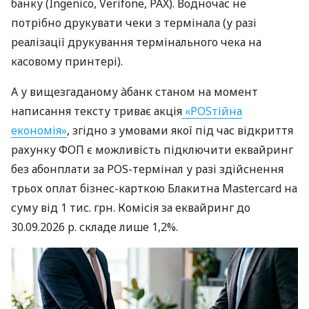
банку (Ingenico, Verifone, PAX). Водночас не
потрібно друкувати чеки з термінала (у разі
реалізації друкування термінального чека на
касовому принтері).
А у вищезгаданому àбанк станом на момент
написання тексту триває акція
«POSтійна
економія»
, згідно з умовами якої під час відкриття
рахунку ФОП є можливість підключити еквайринг
без абонплати за POS-термінал у разі здійснення
трьох оплат бізнес-карткою Блакитна Mastercard на
суму від 1 тис. грн. Комісія за еквайринг до
30.09.2026 р. складе лише 1,2%.