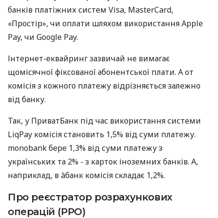
банків платіжних систем Visa, MasterCard,
«Простір», чи оплати шляхом використання Apple
Pay, чи Google Pay.
Інтернет-еквайринг зазвичай не вимагає
щомісячної фіксованої абонентської плати. А от
комісія з кожного платежу відрізняється залежно
від банку.
Так, у ПриватБанк під час використання системи
LiqPay комісія становить 1,5% від суми платежу.
monobank бере 1,3% від суми платежу з
українських та 2% - з карток іноземних банків. А,
наприклад, в àбанк комісія складає 1,2%.
Про реєстратор розрахункових
операцій (РРО)