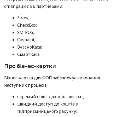
співпрацює з 6 партнерами:
E-чек;
CheckBox;
SM-POS;
Cashalot;
ВчасноКаса;
СмартКаса.
Про бізнес-картки
Бізнес-картка для ФОП забезпечує виконання
наступних процесів:
окремий облік доходів і витрат;
швидкий доступ до коштів з
підприємницького рахунку;