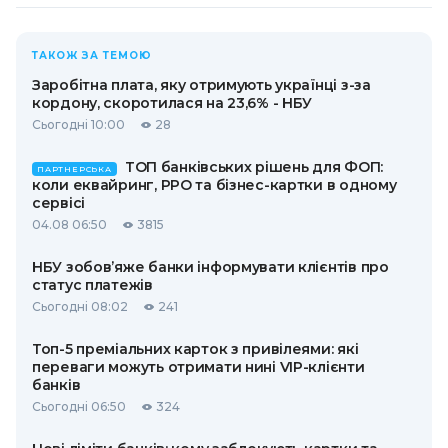
ТАКОЖ ЗА ТЕМОЮ
Заробітна плата, яку отримують українці з-за
кордону, скоротилася на 23,6% - НБУ
Сьогодні 10:00
28
ТОП банківських рішень для ФОП:
ПАРТНЕРСЬКА
коли еквайринг, РРО та бізнес-картки в одному
сервісі
04.08 06:50
3815
НБУ зобов’яже банки інформувати клієнтів про
статус платежів
Сьогодні 08:02
241
Топ-5 преміальних карток з привілеями: які
переваги можуть отримати нині VIP-клієнти
банків
Сьогодні 06:50
324