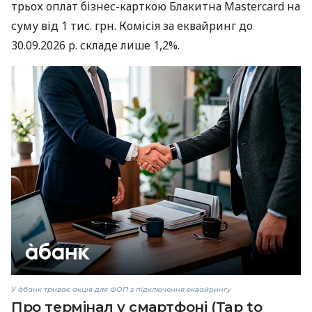
трьох оплат бізнес-карткою Блакитна Mastercard на
суму від 1 тис. грн. Комісія за еквайринг до
30.09.2026 р. складе лише 1,2%.
У àбанк триває акція для ФОП з підключення еквайрингу
Про термінал у смартфоні (Tap to