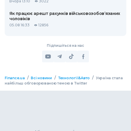
Вчора 13:10
3022
Як працює арешт рахунків військовозобов’язаних
чоловіків
05.08 16:33
12856
Підпишіться на нас
/
/
/
Finance.ua
Всі новини
Технології&Авто
Україна стала
найбільш обговорюваною темою в Twitter