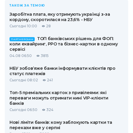
ТАКОЖ ЗА ТЕМОЮ
Заробітна плата, яку отримують українці з-за
кордону, скоротилася на 23,6% - НБУ
Сьогодні 10:00
28
ТОП банківських рішень для ФОП:
ПАРТНЕРСЬКА
коли еквайринг, РРО та бізнес-картки в одному
сервісі
04.08 06:50
3815
НБУ зобов’яже банки інформувати клієнтів про
статус платежів
Сьогодні 08:02
241
Топ-5 преміальних карток з привілеями: які
переваги можуть отримати нині VIP-клієнти
банків
Сьогодні 06:50
324
Нові ліміти банків: кому заблокують картки та
перекази вже у серпні