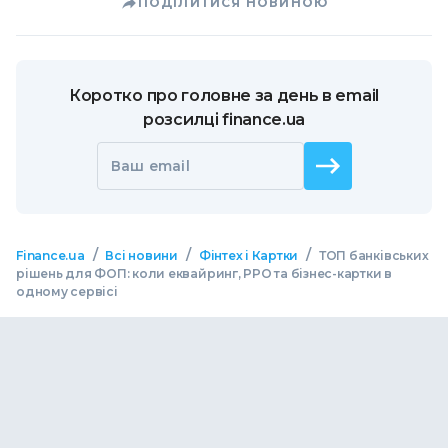
ПОДІЛИТИСЯ НОВИНОЮ
Коротко про головне за день в email
розсилці finance.ua
Ваш email
/
/
/
Finance.ua
Всі новини
Фінтех і Картки
ТОП банківських
рішень для ФОП: коли еквайринг, РРО та бізнес-картки в
одному сервісі