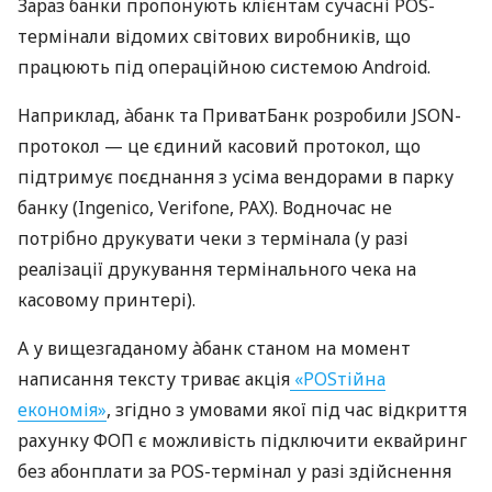
Зараз банки пропонують клієнтам сучасні POS-
термінали відомих світових виробників, що
працюють під операційною системою Android.
Наприклад, àбанк та ПриватБанк розробили JSON-
протокол — це єдиний касовий протокол, що
підтримує поєднання з усіма вендорами в парку
банку (Ingenico, Verifone, PAX). Водночас не
потрібно друкувати чеки з термінала (у разі
реалізації друкування термінального чека на
касовому принтері).
А у вищезгаданому àбанк станом на момент
написання тексту триває акція
«POSтійна
економія»
, згідно з умовами якої під час відкриття
рахунку ФОП є можливість підключити еквайринг
без абонплати за POS-термінал у разі здійснення