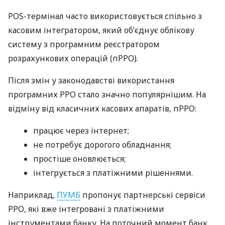
POS-термінал часто використовується спільно з
касовим інтегратором, який об’єднує облікову
систему з програмним реєстратором
розрахункових операцій (пРРО).
Після змін у законодавстві використання
програмних РРО стало значно популярнішим. На
відміну від класичних касових апаратів, пРРО:
працює через інтернет;
не потребує дорогого обладнання;
простіше оновлюється;
інтегрується з платіжними рішеннями.
Наприклад,
ПУМБ
пропонує партнерські сервіси
РРО, які вже інтегровані з платіжними
інструментами банку. На поточний момент банк