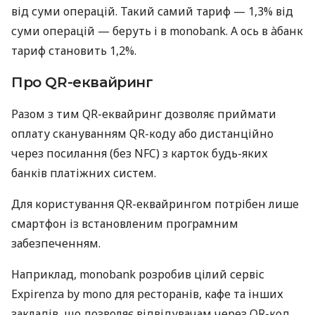
від суми операцій. Такий самий тариф — 1,3% від
суми операцій — беруть і в monobank. А ось в àбанк
тариф становить 1,2%.
Про QR-еквайринг
Разом з тим QR-еквайринг дозволяє приймати
оплату скануванням QR-коду або дистанційно
через посилання (без NFC) з карток будь-яких
банків платіжних систем.
Для користування QR-еквайрингом потрібен лише
смартфон із встановленим програмним
забезпеченням.
Наприклад, monobank розробив цілий сервіс
Expirenza by mono для ресторанів, кафе та інших
закладів, що дозволяє відвідувачам через QR-код