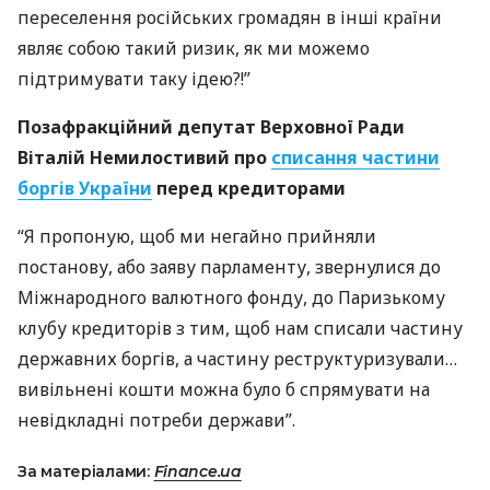
переселення російських громадян в інші країни
являє собою такий ризик, як ми можемо
підтримувати таку ідею?!”
Позафракційний депутат Верховної Ради
Віталій Немилостивий про
списання частини
боргів України
перед кредиторами
“Я пропоную, щоб ми негайно прийняли
постанову, або заяву парламенту, звернулися до
Міжнародного валютного фонду, до Паризькому
клубу кредиторів з тим, щоб нам списали частину
державних боргів, а частину реструктуризували…
вивільнені кошти можна було б спрямувати на
невідкладні потреби держави”.
За матеріалами:
Finance.ua