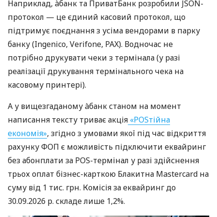
Наприклад, àбанк та ПриватБанк розробили JSON-
протокол — це єдиний касовий протокол, що
підтримує поєднання з усіма вендорами в парку
банку (Ingenico, Verifone, PAX). Водночас не
потрібно друкувати чеки з термінала (у разі
реалізації друкування термінального чека на
касовому принтері).
А у вищезгаданому àбанк станом на момент
написання тексту триває акція
«POSтійна
економія»
, згідно з умовами якої під час відкриття
рахунку ФОП є можливість підключити еквайринг
без абонплати за POS-термінал у разі здійснення
трьох оплат бізнес-карткою Блакитна Mastercard на
суму від 1 тис. грн. Комісія за еквайринг до
30.09.2026 р. складе лише 1,2%.