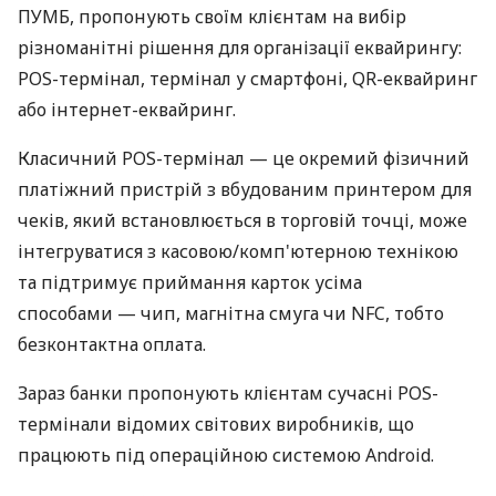
ПУМБ, пропонують своїм клієнтам на вибір
різноманітні рішення для організації еквайрингу:
POS-термінал, термінал у смартфоні, QR-еквайринг
або інтернет-еквайринг.
Класичний POS-термінал — це окремий фізичний
платіжний пристрій з вбудованим принтером для
чеків, який встановлюється в торговій точці, може
інтегруватися з касовою/комп'ютерною технікою
та підтримує приймання карток усіма
способами — чип, магнітна смуга чи NFC, тобто
безконтактна оплата.
Зараз банки пропонують клієнтам сучасні POS-
термінали відомих світових виробників, що
працюють під операційною системою Android.