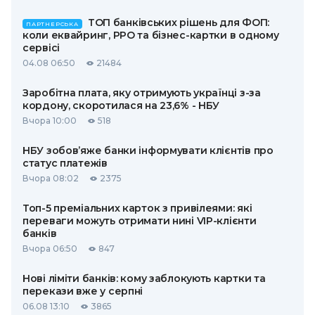
ТОП банківських рішень для ФОП:
ПАРТНЕРСЬКА
коли еквайринг, РРО та бізнес-картки в одному
сервісі
04.08 06:50
21484
Заробітна плата, яку отримують українці з-за
кордону, скоротилася на 23,6% - НБУ
Вчора 10:00
518
НБУ зобов’яже банки інформувати клієнтів про
статус платежів
Вчора 08:02
2375
Топ-5 преміальних карток з привілеями: які
переваги можуть отримати нині VIP-клієнти
банків
Вчора 06:50
847
Нові ліміти банків: кому заблокують картки та
перекази вже у серпні
06.08 13:10
3865