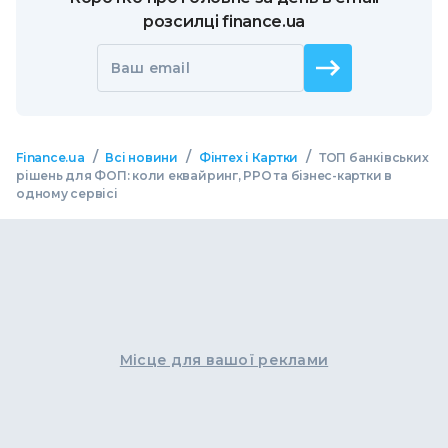
розсилці finance.ua
Ваш email
/
/
/
Finance.ua
Всі новини
Фінтех і Картки
ТОП банківських
рішень для ФОП: коли еквайринг, РРО та бізнес-картки в
одному сервісі
Місце для вашої реклами