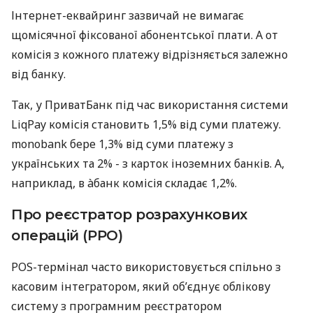
Інтернет-еквайринг зазвичай не вимагає
щомісячної фіксованої абонентської плати. А от
комісія з кожного платежу відрізняється залежно
від банку.
Так, у ПриватБанк під час використання системи
LiqPay комісія становить 1,5% від суми платежу.
monobank бере 1,3% від суми платежу з
українських та 2% - з карток іноземних банків. А,
наприклад, в àбанк комісія складає 1,2%.
Про реєстратор розрахункових
операцій (РРО)
POS-термінал часто використовується спільно з
касовим інтегратором, який об’єднує облікову
систему з програмним реєстратором