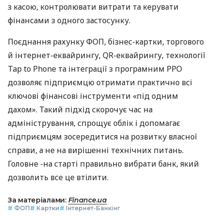
з касою, контролювати витрати та керувати
фінансами з одного застосунку.
Поєднання рахунку ФОП, бізнес-картки, торгового
й інтернет-еквайрингу, QR-еквайрингу, технології
Tap to Phone та інтеграції з програмним РРО
дозволяє підприємцю отримати практично всі
ключові фінансові інструменти «під одним
дахом». Такий підхід скорочує час на
адміністрування, спрощує облік і допомагає
підприємцям зосередитися на розвитку власної
справи, а не на вирішенні технічних питань.
Головне -на старті правильно вибрати банк, який
дозволить все це втілити.
За матеріалами:
Finance.ua
#
ФОП
#
Картки
#
Інтернет-Банкінг