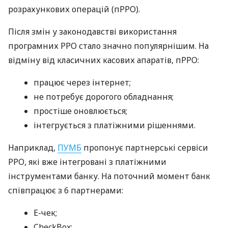
розрахункових операцій (пРРО).
Після змін у законодавстві використання
програмних РРО стало значно популярнішим. На
відміну від класичних касових апаратів, пРРО:
працює через інтернет;
не потребує дорогого обладнання;
простіше оновлюється;
інтегрується з платіжними рішеннями.
Наприклад,
ПУМБ
пропонує партнерські сервіси
РРО, які вже інтегровані з платіжними
інструментами банку. На поточний момент банк
співпрацює з 6 партнерами:
E-чек;
CheckBox;