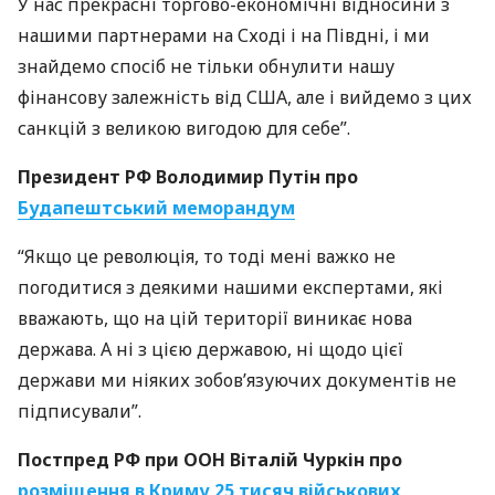
У нас прекрасні торгово-економічні відносини з
нашими партнерами на Сході і на Півдні, і ми
знайдемо спосіб не тільки обнулити нашу
фінансову залежність від
США
, але і вийдемо з цих
санкцій з великою вигодою для себе”.
Президент РФ Володимир Путін про
Будапештський меморандум
“Якщо це революція, то тоді мені важко не
погодитися з деякими нашими експертами, які
вважають, що на цій території виникає нова
держава. А ні з цією державою, ні щодо цієї
держави ми ніяких зобов’язуючих документів не
підписували”.
Постпред РФ при
ООН
Віталій Чуркін про
розміщення в Криму 25 тисяч військових