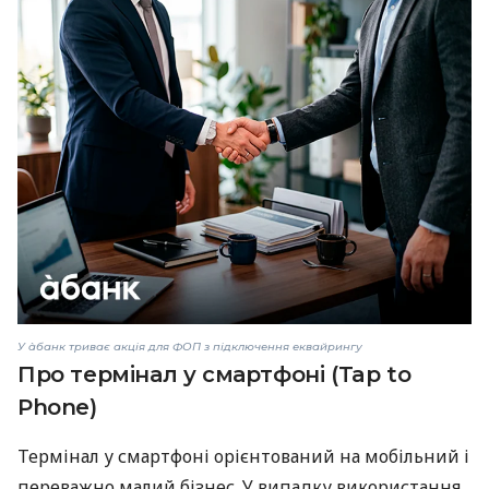
У àбанк триває акція для ФОП з підключення еквайрингу
Про термінал у смартфоні (Tap to
Phone)
Термінал у смартфоні орієнтований на мобільний і
переважно малий бізнес. У випадку використання