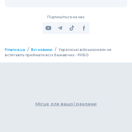
Підпишіться на нас
/
/
Finance.ua
Всі новини
Українські військкомати не
встигають приймати всіх бажаючих - РНБО
Місце для вашої реклами