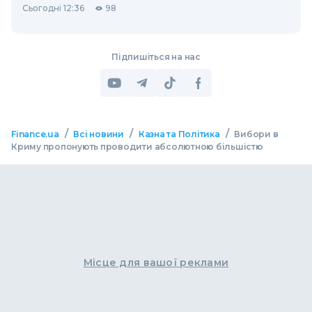
Сьогодні 12:36
98
Підпишіться на нас
/
/
/
Finance.ua
Всі новини
Казна та Політика
Вибори в
Криму пропонують проводити абсолютною більшістю
Місце для вашої реклами