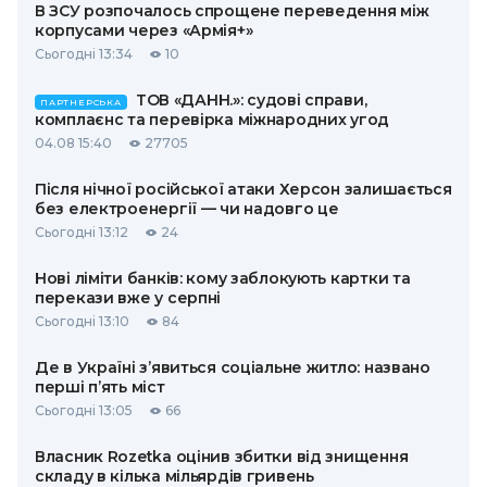
В ЗСУ розпочалось спрощене переведення між
корпусами через «Армія+»
Сьогодні 13:34
10
ТОВ «ДАНН.»: судові справи,
ПАРТНЕРСЬКА
комплаєнс та перевірка міжнародних угод
04.08 15:40
27705
Після нічної російської атаки Херсон залишається
без електроенергії — чи надовго це
Сьогодні 13:12
24
Нові ліміти банків: кому заблокують картки та
перекази вже у серпні
Сьогодні 13:10
84
Де в Україні з’явиться соціальне житло: названо
перші п’ять міст
Сьогодні 13:05
66
Власник Rozetka оцінив збитки від знищення
складу в кілька мільярдів гривень