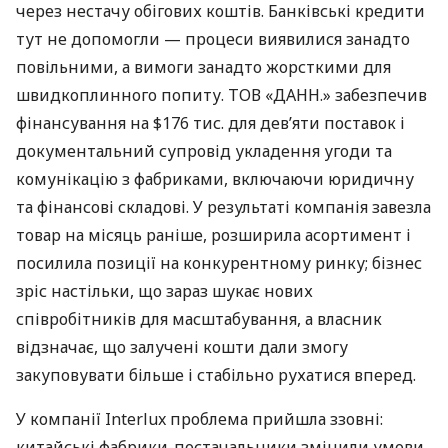
через нестачу обігових коштів. Банківські кредити
тут не допомогли — процеси виявилися занадто
повільними, а вимоги занадто жорсткими для
швидкоплинного попиту. ТОВ «ДАНН.» забезпечив
фінансування на $176 тис. для дев’яти поставок і
документальний супровід укладення угоди та
комунікацію з фабриками, включаючи юридичну
та фінансові складові. У результаті компанія завезла
товар на місяць раніше, розширила асортимент і
посилила позиції на конкурентному ринку; бізнес
зріс настільки, що зараз шукає нових
співробітників для масштабування, а власник
відзначає, що залучені кошти дали змогу
закуповувати більше і стабільно рухатися вперед.
У компанії Interlux проблема прийшла ззовні:
китайські фабрики-постачальники змінили умови