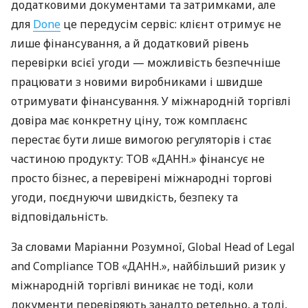
додатковими документами та затримками, але
для
Done
це передусім сервіс: клієнт отримує не
лише фінансування, а й додатковий рівень
перевірки всієї угоди — можливість безпечніше
працювати з новими виробниками і швидше
отримувати фінансування. У міжнародній торгівлі
довіра має конкретну ціну, тож комплаєнс
перестає бути лише вимогою регуляторів і стає
частиною продукту: ТОВ «ДАНН.» фінансує не
просто бізнес, а перевірені міжнародні торгові
угоди, поєднуючи швидкість, безпеку та
відповідальність.
За словами Маріанни Розумної, Global Head of Legal
and Compliance ТОВ «ДАНН.», найбільший ризик у
міжнародній торгівлі виникає не тоді, коли
документи перевіряють занадто ретельно, а тоді,