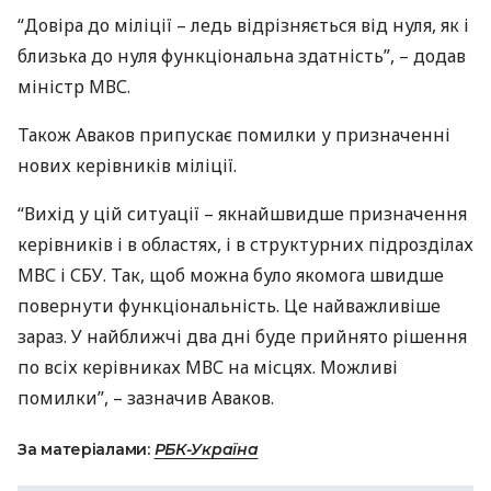
“Довіра до міліції – ледь відрізняється від нуля, як і
близька до нуля функціональна здатність”, – додав
міністр
МВС
.
Також Аваков припускає помилки у призначенні
нових керівників міліції.
“Вихід у цій ситуації – якнайшвидше призначення
керівників і в областях, і в структурних підрозділах
МВС
і
СБУ
. Так, щоб можна було якомога швидше
повернути функціональність. Це найважливіше
зараз. У найближчі два дні буде прийнято рішення
по всіх керівниках
МВС
на місцях. Можливі
помилки”, – зазначив Аваков.
За матеріалами:
РБК-Україна