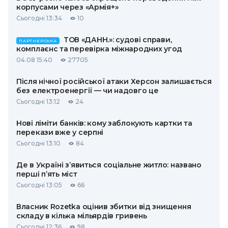
корпусами через «Армія+»
Сьогодні 13:34
10
ТОВ «ДАНН.»: судові справи,
ПАРТНЕРСЬКА
комплаєнс та перевірка міжнародних угод
04.08 15:40
27705
Після нічної російської атаки Херсон залишається
без електроенергії — чи надовго це
Сьогодні 13:12
24
Нові ліміти банків: кому заблокують картки та
перекази вже у серпні
Сьогодні 13:10
84
Де в Україні з’явиться соціальне житло: названо
перші п’ять міст
Сьогодні 13:05
66
Власник Rozetka оцінив збитки від знищення
складу в кілька мільярдів гривень
Сьогодні 12:36
98