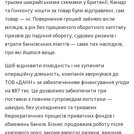
трьома шахрайськими схемами у Британії, Канаді
та Гонконгу: кошти за товар були відправлені, сам
товар — ні. Повернення грошей зайняло вісім
місяців, а рік без працюючого оборотного капіталу
призвів до падіння обороту, судових ризиків і
втрати банківських лімітів — саме тих наслідків,
про які йшлося вище.
Щоб відновити ліквідність і не зупиняти
операційну діяльність, компанія звернулася до
ТОВ «ДАНН.» за забезпеченням фінансування угоди
на $87 тис. Це дозволило забезпечити три
поставки з повним супроводом логістики —
швидко, без ускладнених та тривалих
бюрократичних процесів приватних фондів і
обмежень банків. Бізнес продовжив роботу після
кризового року: закрив валютні ризики, виконав