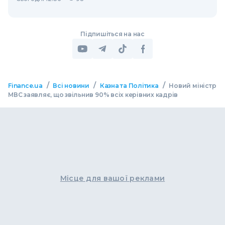
Підпишіться на нас
/
/
/
Finance.ua
Всі новини
Казна та Політика
Новий міністр
МВС заявляє, що звільнив 90% всіх керівних кадрів
Місце для вашої реклами