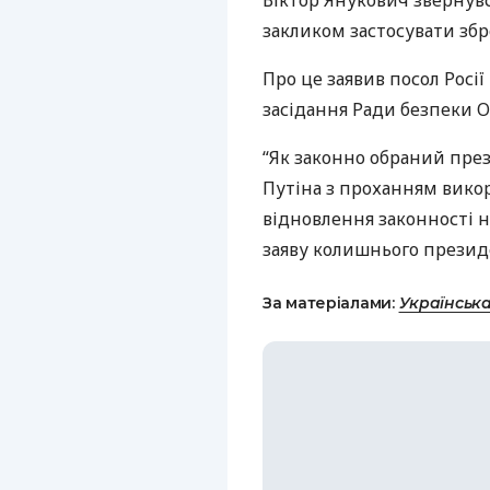
Віктор Янукович звернувс
закликом застосувати збро
Про це заявив посол Росі
засідання Ради безпеки
О
“Як законно обраний пре
Путіна з проханням викор
відновлення законності н
заяву колишнього презид
За матеріалами:
Українськ