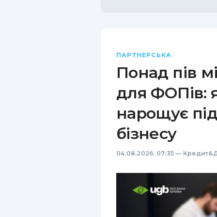
ПАРТНЕРСЬКА
Понад пів м
для ФОПів: 
нарощує пі
бізнесу
04.08.2026, 07:35
—
Кредит&Д