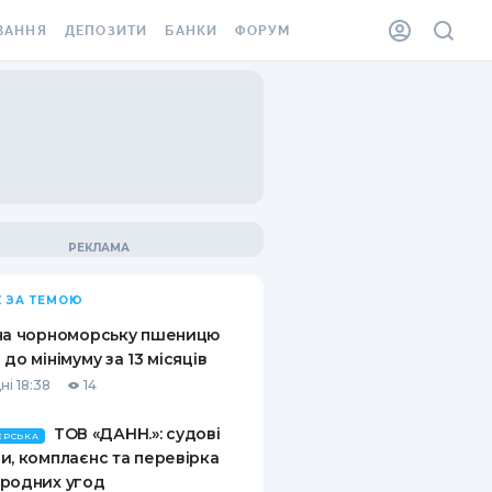
ВАННЯ
ДЕПОЗИТИ
БАНКИ
ФОРУМ
ІЛКА
ВСІ ДЕПОЗИТИ
ВСІ БАНКИ
АННЯ ЖИТЛА ВІД
ДЕПОЗИТИ В USD
ВІДГУКИ ПРО БАНКИ
 ШАХЕДІВ
ДЕПОЗИТИ В EUR
МІКРОФІНАНСОВІ
ХОВКА ЗА КОРДОН
ОРГАНІЗАЦІЇ
БОНУС ДО ДЕПОЗИТІВ
ВІДГУКИ ПРО МФО
УМОВИ АКЦІЇ
КАРТА
 ЗА ТЕМОЮ
ПИТАННЯ ТА ВІДПОВІДІ
ННА ВІНЬЄТКА
на чорноморську пшеницю
ДЕПОЗИТНИЙ КАЛЬКУЛЯТОР
 до мінімуму за 13 місяців
 СПІВРОБІТНИКІВ
ні 18:38
14
ПУТІВНИКИ ПО
SSISTANCE
ЗАОЩАДЖЕННЯМ
ТОВ «ДАНН.»: судові
ЕРСЬКА
и, комплаєнс та перевірка
АННЯ ВІД
родних угод
Х ВИПАДКІВ