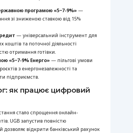
ержавною програмою «5−7-9%»
—
ння зі зниженою ставкою від 15%
кредит
— універсальний інструмент для
х коштів та поточної діяльності
стю отримання готівки.
мою «5−7-9% Енерго»
— пільгові умови
роєктів з енергонезалежності та
ти підприємств.
ерг: як працює цифровий
тання стало спрощення онлайн-
тів. UGB запустив повністю
й дозволяє відкрити банківський рахунок