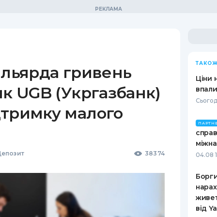
ТАКОЖ
ільярда гривень
Ціни 
як UGB (Укргазбанк)
впали
Сьогод
дтримку малого
ПАРТН
справ
міжна
епозит
38374
04.08 
Борги
нарах
живет
від Y