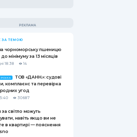
 ЗА ТЕМОЮ
на чорноморську пшеницю
 до мінімуму за 13 місяців
ні 18:38
14
ТОВ «ДАНН.»: судові
ЕРСЬКА
и, комплаєнс та перевірка
родних угод
15:40
30687
 за світло можуть
увати, навіть якщо ви не
е в квартирі — пояснення
asno