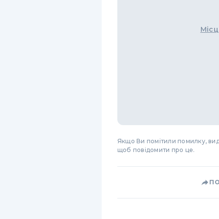
Місц
Якщо Ви помітили помилку, виді
щоб повідомити про це.
П