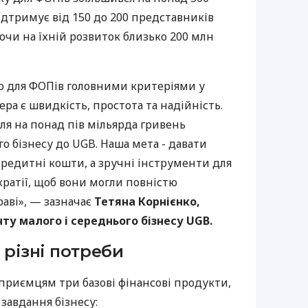
дтримує від 150 до 200 представників
ючи на їхній розвиток близько 200 млн
о для ФОПів головними критеріями у
ра є швидкість, простота та надійність.
ля на понад пів мільярда гривень
го бізнесу до UGB. Наша мета - давати
редитні кошти, а зручні інструменти для
кратії, щоб вони могли повністю
аві», — зазначає
Тетяна Корнієнко,
у малого і середнього бізнесу UGB.
 різні потреби
приємцям три базові фінансові продукти,
 завдання бізнесу: