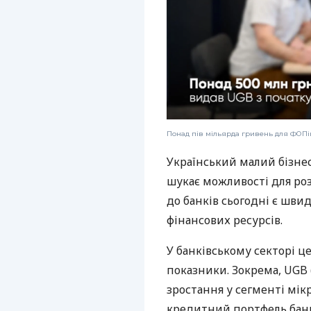
Понад пів мільярда гривень для ФОПів
Український малий бізне
шукає можливості для ро
до банків сьогодні є шви
фінансових ресурсів.
У банківському секторі ц
показники. Зокрема, UGB 
зростання у сегменті мік
кредитний портфель банк