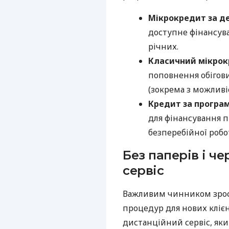
Мікрокредит за д
доступне фінансува
річних.
Класичний мікро
поповнення обігови
(зокрема з можливі
Кредит за програ
для фінансування п
безперебійної робо
Без паперів і ч
сервіс
Важливим чинником зрос
процедур для нових клієн
дистанційний сервіс, яки