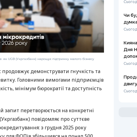
Сьогод
Чи бу
думка
Сьогод
Кияна
Дня Н
допо
: як UGB (Укргазбанк) нарощує підтримку малого бізнесу
Сьогод
с продовжує демонструвати гнучкість та
Прода
звитку. Головними вимогами підприємців
двигу
дкість, мінімум бюрократії та доступність
Сьогодн
ей запит перетворюється на конкретні
(Укргазбанк) повідомляє про суттєве
рокредитування: з грудня 2025 року
у для ФОПів збільшився на понад 500