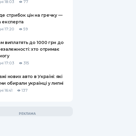
ні 18:03
77
де стрибок цін на гречку —
 експерта
ні 17:20
59
м виплатять до 1000 грн до
езалежності: хто отримає
могу
ні 17:03
315
жі нових авто в Україні: які
ни обирали українці у липні
і 16:41
137