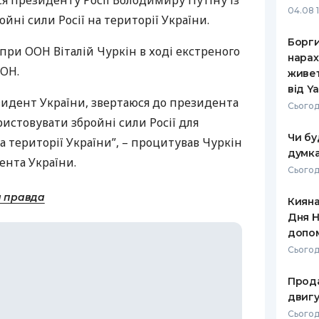
я президенту Росії Володимиру Путіну із
04.08 
йні сили Росії на території України.
РЕЙТИНГ ДЕБЕТОВИХ
ПУТІВНИ
КАРТОК
СТРАХУ
Борги
ї при
ООН
Віталій Чуркін в ході екстреного
нарах
ЩОМІСЯЧНИЙ ОГЛЯД
ВСІ СТРА
ОН
.
живет
КЕШБЕКУ
від Y
СТРАХОВ
зидент України, звертаюся до президента
Сьогод
ПУТІВНИКИ ПО
истовувати збройні сили Росії для
БАНКІВСЬКИХ КАРТКАХ
ВІДГУКИ
КОМПАНІ
Чи бу
а території України”, – процитував Чуркін
думка
ента України.
ДОСТАВК
Сьогод
КОНТАКТ
а правда
Кияна
Дня Н
допо
Сьогод
Прода
двигу
Сьогодн