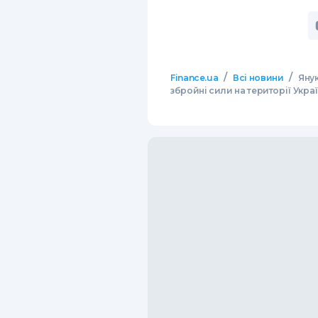
/
/
Finance.ua
Всі новини
Янук
збройні сили на території Укра