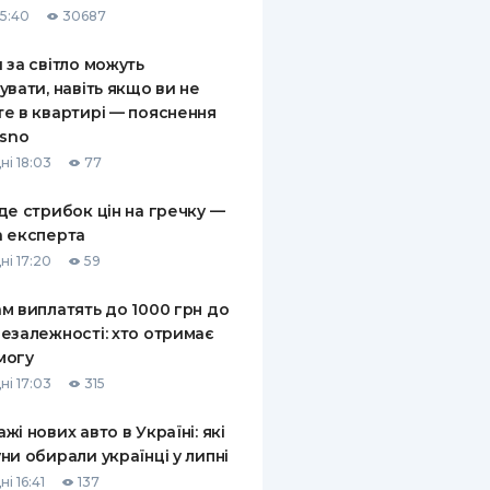
15:40
30687
КИ ПО
ВАННЮ
 за світло можуть
увати, навіть якщо ви не
ХОВІ ПОЛІСИ
е в квартирі — пояснення
asno
І КОМПАНІЇ
ні 18:03
77
 ПРО СТРАХОВІ
Ї
де стрибок цін на гречку —
 експерта
А І ОПЛАТА
ні 17:20
59
И
м виплатять до 1000 грн до
езалежності: хто отримає
могу
ні 17:03
315
жі нових авто в Україні: які
ни обирали українці у липні
і 16:41
137