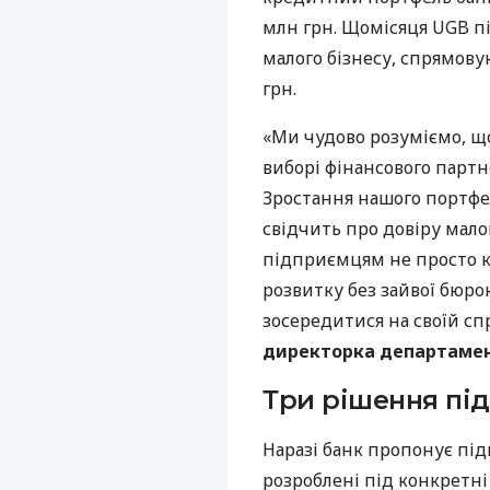
млн грн. Щомісяця UGB пі
малого бізнесу, спрямову
грн.
«Ми чудово розуміємо, щ
виборі фінансового партне
Зростання нашого портфе
свідчить про довіру мало
підприємцям не просто к
розвитку без зайвої бюро
зосередитися на своїй спр
директорка департамент
Три рішення під
Наразі банк пропонує під
розроблені під конкретні