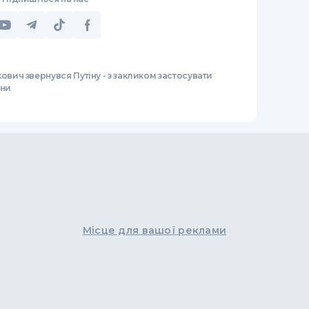
ович звернувся Путіну - з закликом застосувати
їни
Місце для вашої реклами