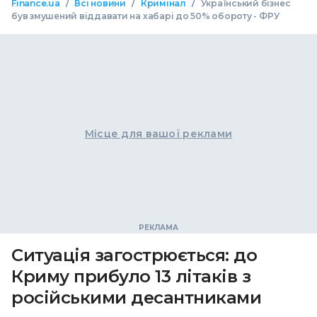
/
/
/
Finance.ua
Всі новини
Кримінал
Український бізнес
був змушений віддавати на хабарі до 50% обороту - ФРУ
Місце для вашої реклами
Ситуація загострюється: до
Криму прибуло 13 літаків з
російськими десантниками