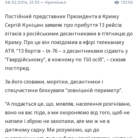
28.02.2014, 21:33
—
Кримінал
13290
Постійний представник Президента в Криму
Сергій Куніцин заявляє про прибуття 13 рейсів
літаків з російськими десантниками в п’ятницю до
Криму. Про це він повідомив в ефірі телеканалу
ATR
. “13 бортів – Іл-76 – з десантниками сідають у
“Гвардійському”, в кожному по 150 осіб”, – сказав
постпред.
За його словами, морпіхи, десантники і
спецчастини блокували “зовнішній периметр”.
“А подається це, що, мовляв, населення розгніване,
воно на вас піде, а ми охороняємо від того, щоб не
напали і зброю не захопили, але ми ж не в
дитячому садку. Ми розуміємо, що до