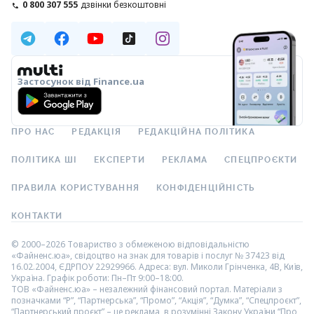
0 800 307 555
дзвінки безкоштовні
Застосунок від Finance.ua
ПРО НАС
РЕДАКЦІЯ
РЕДАКЦІЙНА ПОЛІТИКА
ПОЛІТИКА ШІ
ЕКСПЕРТИ
РЕКЛАМА
СПЕЦПРОЄКТИ
ПРАВИЛА КОРИСТУВАННЯ
КОНФІДЕНЦІЙНІСТЬ
КОНТАКТИ
© 2000–2026 Товариство з обмеженою відповідальністю
«Файненс.юа», свідоцтво на знак для товарів і послуг № 37423 від
16.02.2004, ЄДРПОУ 22929966. Адреса: вул. Миколи Грінченка, 4В, Київ,
Україна. Графік роботи: Пн–Пт 9:00–18:00.
ТОВ «Файненс.юа» – незалежний фінансовий портал. Матеріали з
позначками “Р”, “Партнерська”, “Промо”, “Акція”, “Думка”, “Спецпроєкт”,
“Партнерський проєкт” – це реклама, в розумінні Закону України “Про