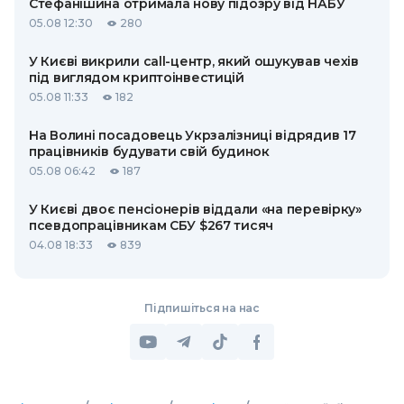
Стефанішина отримала нову підозру від НАБУ
05.08 12:30
280
У Києві викрили call-центр, який ошукував чехів
під виглядом криптоінвестицій
05.08 11:33
182
На Волині посадовець Укрзалізниці відрядив 17
працівників будувати свій будинок
05.08 06:42
187
У Києві двоє пенсіонерів віддали «на перевірку»
псевдопрацівникам СБУ $267 тисяч
04.08 18:33
839
Підпишіться на нас