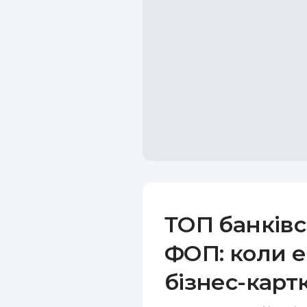
ТОП банківс
ФОП: коли е
бізнес-карт