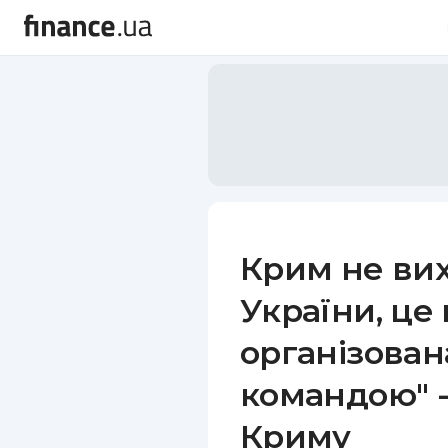
Крим не вих
України, це 
організован
командою" -
Криму