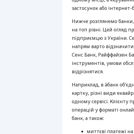
застосунок або інтернет-б
Нижче розглянемо банки,
на топ рівні. Цей огляд п
підприємцю з України. Се
напрям варто відзначити:
Сенс Банк, Райффайзен Ба
інструментів, умови обс
відрізнятися.
Наприклад, в àбанк об’єд
картку, різні види еквай
одному сервісі. Клієнту 
операцій у форматі онлайн
банк, а також:
миттєві платежі на