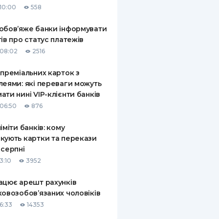
10:00
558
КИ ПО
ВАННЮ
обов’яже банки інформувати
тів про статус платежів
ХОВІ ПОЛІСИ
08:02
2516
І КОМПАНІЇ
 преміальних карток з
леями: які переваги можуть
 ПРО СТРАХОВІ
Ї
ати нині VIP-клієнти банків
06:50
876
А І ОПЛАТА
ліміти банків: кому
И
кують картки та перекази
 серпні
3:10
3952
ацює арешт рахунків
ковозобов’язаних чоловіків
6:33
14353