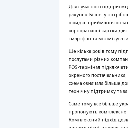
Для сучасного підприємц
рахунок. Бізнесу потрібна
швидке приймання оплат,
корпоративні картки для 
смартфон та мінімізувати
Ще кілька років тому пі
послугами різних компані
POS-термінал підключати
окремого постачальника, 
схема означала більше дог
технічну підтримку та за
Саме тому все більше укр
пропонують комплексне р
Комплексний підхід дозв
одному місці, а керуван