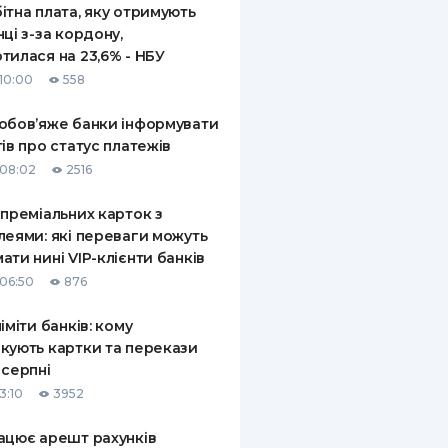
ітна плата, яку отримують
нці з-за кордону,
тилася на 23,6% - НБУ
10:00
558
обов’яже банки інформувати
тів про статус платежів
08:02
2516
 преміальних карток з
леями: які переваги можуть
ати нині VIP-клієнти банків
06:50
876
ліміти банків: кому
кують картки та перекази
 серпні
3:10
3952
ацює арешт рахунків