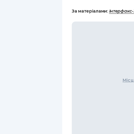
За матеріалами:
Інтерфакс
Місц