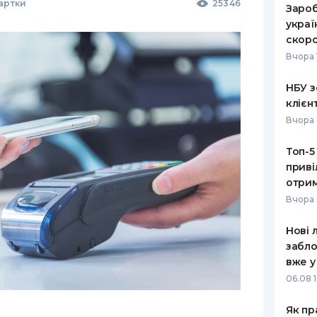
Картки
25346
Зароб
украї
скоро
Вчора 
НБУ з
клієн
Вчора 
Топ-5
приві
отрим
Вчора 
Нові 
забло
вже у
06.08 1
Як пр