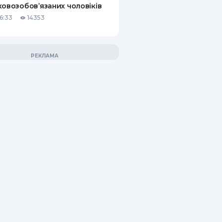
ковозобов’язаних чоловіків
6:33
14353