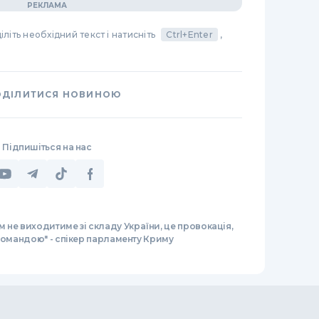
літь необхідний текст і натисніть
Ctrl+Enter
,
ОДІЛИТИСЯ НОВИНОЮ
Підпишіться на нас
 не виходитиме зі складу України, це провокація,
 командою" - спікер парламенту Криму