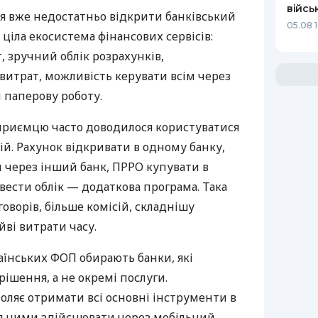
війсь
я вже недостатньо відкрити банківський
05.08 1
 ціла екосистема фінансових сервісів:
 зручний облік розрахунків,
витрат, можливість керувати всім через
 паперову роботу.
дприємцю часто доводилося користуватися
й. Рахунок відкривати в одному банку,
 через інший банк, ПРРО купувати в
вести облік — додаткова програма. Така
оворів, більше комісій, складнішу
йві витрати часу.
аїнських ФОП обирають банки, які
ішення, а не окремі послуги.
оляє отримати всі основні інструменти в
ня ними здійснювати через мобільний