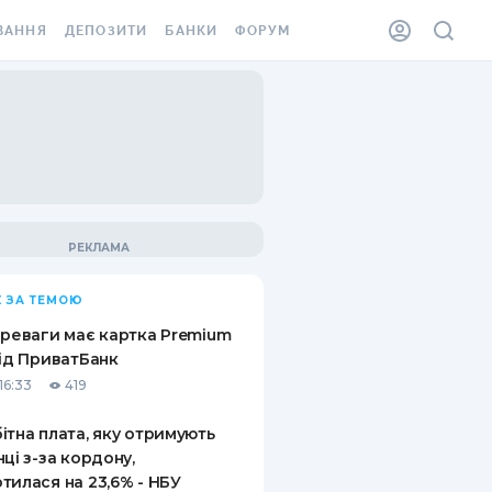
ВАННЯ
ДЕПОЗИТИ
БАНКИ
ФОРУМ
ІЛКА
ВСІ ДЕПОЗИТИ
ВСІ БАНКИ
АННЯ ЖИТЛА ВІД
ДЕПОЗИТИ В USD
ВІДГУКИ ПРО БАНКИ
 ШАХЕДІВ
ДЕПОЗИТИ В EUR
МІКРОФІНАНСОВІ
ХОВКА ЗА КОРДОН
ОРГАНІЗАЦІЇ
БОНУС ДО ДЕПОЗИТІВ
ВІДГУКИ ПРО МФО
УМОВИ АКЦІЇ
КАРТА
 ЗА ТЕМОЮ
ПИТАННЯ ТА ВІДПОВІДІ
ННА ВІНЬЄТКА
ереваги має картка Premium
ДЕПОЗИТНИЙ КАЛЬКУЛЯТОР
від ПриватБанк
 СПІВРОБІТНИКІВ
16:33
419
ПУТІВНИКИ ПО
SSISTANCE
ЗАОЩАДЖЕННЯМ
ітна плата, яку отримують
нці з-за кордону,
АННЯ ВІД
тилася на 23,6% - НБУ
Х ВИПАДКІВ