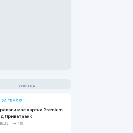
 ЗА ТЕМОЮ
ереваги має картка Premium
від ПриватБанк
16:33
419