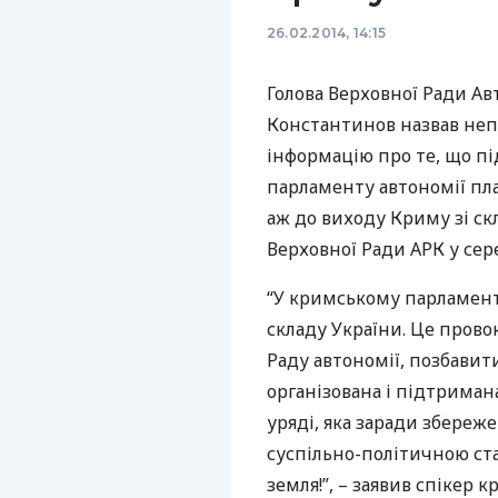
26.02.2014, 14:15
Голова Верховної Ради А
Константинов назвав н
інформацію про те, що пі
парламенту автономії пл
аж до виходу Криму зі ск
Верховної Ради
АРК
у сер
“У кримському парламенті
складу України. Це пров
Раду автономії, позбавити
організована і підтриман
уряді, яка заради збереж
суспільно-політичною ста
земля!”, – заявив спікер 