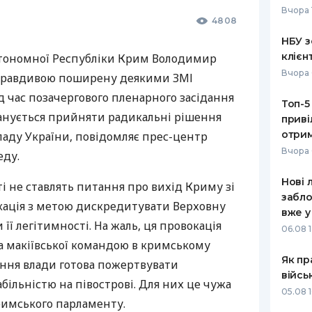
Вчора 
4808
РЕЙТИНГ ДЕБЕТОВИХ
ПУТІВНИ
КАРТОК
СТРАХУ
НБУ з
клієн
втономної Республіки Крим Володимир
ЩОМІСЯЧНИЙ ОГЛЯД
ВСІ СТРА
Вчора 
еправдивою поширену деякими
ЗМІ
КЕШБЕКУ
СТРАХОВ
д час позачергового пленарного засідання
Топ-5
ПУТІВНИКИ ПО
анується прийняти радикальні рішення
приві
БАНКІВСЬКИХ КАРТКАХ
ВІДГУКИ
КОМПАНІ
отрим
ладу України, повідомляє прес-центр
Вчора 
еду.
ДОСТАВК
Нові 
 не ставлять питання про вихід Криму зі
КОНТАКТ
забло
окація з метою дискредитувати Верховну
вже у
 її легітимності. На жаль, ця провокація
06.08 1
а макіївської командою в кримському
Як пр
ення влади готова пожертвувати
війсь
більністю на півострові. Для них це чужа
05.08 1
кримського парламенту.