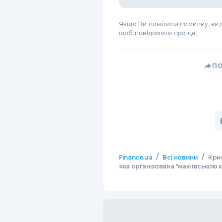
Якщо Ви помітили помилку, виді
щоб повідомити про це.
П
/
/
Finance.ua
Всі новини
Крим
яка організована "макіївською