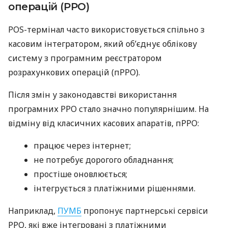
операцій (РРО)
POS-термінал часто використовується спільно з
касовим інтегратором, який об’єднує облікову
систему з програмним реєстратором
розрахункових операцій (пРРО).
Після змін у законодавстві використання
програмних РРО стало значно популярнішим. На
відміну від класичних касових апаратів, пРРО:
працює через інтернет;
не потребує дорогого обладнання;
простіше оновлюється;
інтегрується з платіжними рішеннями.
Наприклад,
ПУМБ
пропонує партнерські сервіси
РРО, які вже інтегровані з платіжними