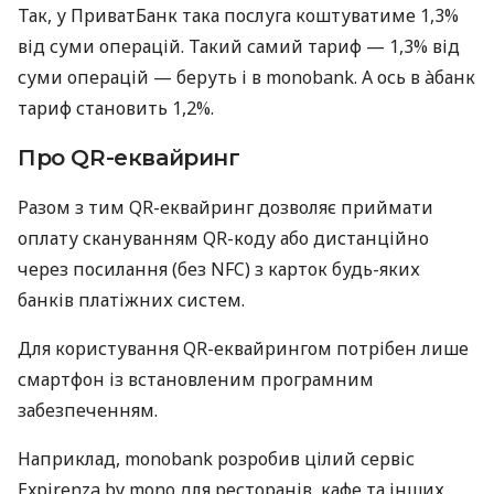
Так, у ПриватБанк така послуга коштуватиме 1,3%
від суми операцій. Такий самий тариф — 1,3% від
суми операцій — беруть і в monobank. А ось в àбанк
тариф становить 1,2%.
Про QR-еквайринг
Разом з тим QR-еквайринг дозволяє приймати
оплату скануванням QR-коду або дистанційно
через посилання (без NFC) з карток будь-яких
банків платіжних систем.
Для користування QR-еквайрингом потрібен лише
смартфон із встановленим програмним
забезпеченням.
Наприклад, monobank розробив цілий сервіс
Expirenza by mono для ресторанів, кафе та інших