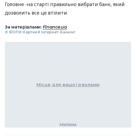
Головне -на старті правильно вибрати банк, який
дозволить все це втілити.
За матеріалами:
Finance.ua
#
ФОП
#
Картки
#
Інтернет-Банкінг
Місце для вашої реклами