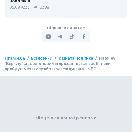
чоловіків
05.08 16:33
13388
Підпишіться на нас
/
/
/
Finance.ua
Всі новини
Казна та Політика
На зміну
"Беркуту" створять новий підрозділ, всі співробітники
пройдуть через службові розслідування - МВС
Місце для вашої реклами