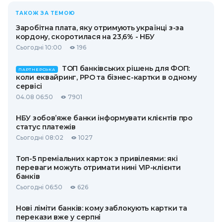
ТАКОЖ ЗА ТЕМОЮ
Заробітна плата, яку отримують українці з-за
кордону, скоротилася на 23,6% - НБУ
Сьогодні 10:00
196
ТОП банківських рішень для ФОП:
ПАРТНЕРСЬКА
коли еквайринг, РРО та бізнес-картки в одному
сервісі
04.08 06:50
7901
НБУ зобов’яже банки інформувати клієнтів про
статус платежів
Сьогодні 08:02
1027
Топ-5 преміальних карток з привілеями: які
переваги можуть отримати нині VIP-клієнти
банків
Сьогодні 06:50
626
Нові ліміти банків: кому заблокують картки та
перекази вже у серпні