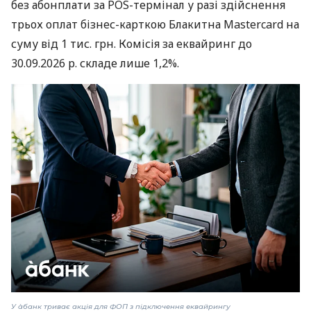
без абонплати за POS-термінал у разі здійснення
трьох оплат бізнес-карткою Блакитна Mastercard на
суму від 1 тис. грн. Комісія за еквайринг до
30.09.2026 р. складе лише 1,2%.
У àбанк триває акція для ФОП з підключення еквайрингу