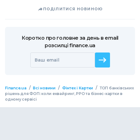
ПОДІЛИТИСЯ НОВИНОЮ
Коротко про головне за день в email
розсилці finance.ua
Ваш email
/
/
/
Finance.ua
Всі новини
Фінтех і Картки
ТОП банківських
рішень для ФОП: коли еквайринг, РРО та бізнес-картки в
одному сервісі