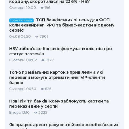
кордону, скоротилася на 23,6% - НБУ
Сьогодні 10:00
196
ТОП банківських рішень для ФОП:
ПАРТНЕРСЬКА
коли еквайринг, РРО та бізнес-картки в одному
сервісі
04.08 06:50
7901
НБУ зобов’яже банки інформувати клієнтів про
статус платежів
Сьогодні 08:02
1027
Топ-5 преміальних карток з привілеями: які
переваги можуть отримати нині VIP-клієнти
банків
Сьогодні 06:50
626
Нові ліміти банків: кому заблокують картки та
перекази вже у серпні
Вчора 13:10
3225
Як працює арешт рахунків військовозобов’язаних