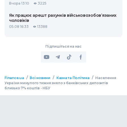
Вчора 13:10
3225
Як працює арешт рахунків військовозобов’язаних
чоловіків
05.08 16:33
13388
Підпишіться на нас
/
/
/
Finance.ua
Всі новини
Казна та Політика
Населення
України минулого тижня зняло з банківських депозитів
близько 7% коштів - НБУ