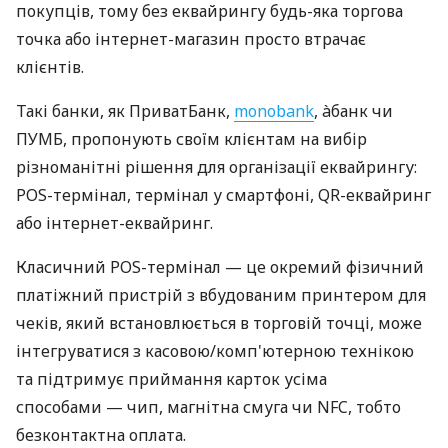
покупців, тому без еквайрингу будь-яка торгова
точка або інтернет-магазин просто втрачає
клієнтів.
Такі банки, як ПриватБанк,
monobank
, àбанк чи
ПУМБ, пропонують своїм клієнтам на вибір
різноманітні рішення для організації еквайрингу:
POS-термінал, термінал у смартфоні, QR-еквайринг
або інтернет-еквайринг.
Класичний POS-термінал — це окремий фізичний
платіжний пристрій з вбудованим принтером для
чеків, який встановлюється в торговій точці, може
інтегруватися з касовою/комп'ютерною технікою
та підтримує приймання карток усіма
способами — чип, магнітна смуга чи NFC, тобто
безконтактна оплата.