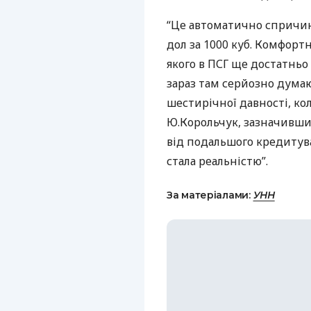
“Це автоматично спричиня
дол за 1000 куб. Комфортн
якого в
ПСГ
ще достатньо г
зараз там серйозно думаю
шестирічної давності, кол
Ю.Корольчук, зазначивши,
від подальшого кредитува
стала реальністю”.
За матеріалами:
УНН