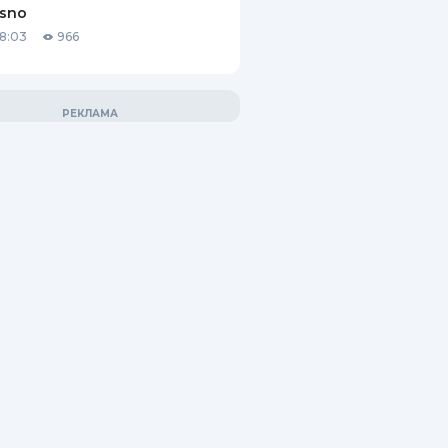
asno
18:03
966