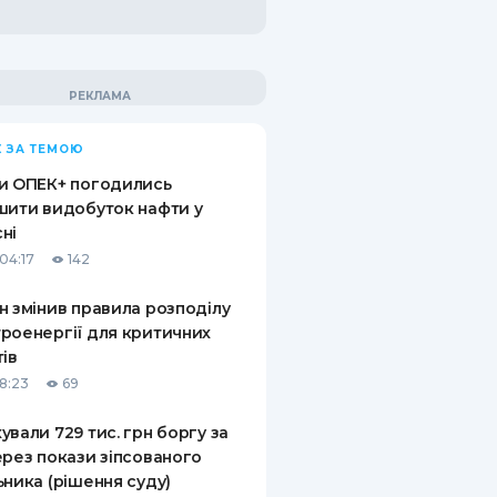
 ЗА ТЕМОЮ
и ОПЕК+ погодились
шити видобуток нафти у
ні
04:17
142
н змінив правила розподілу
роенергії для критичних
тів
18:23
69
ували 729 тис. грн боргу за
ерез покази зіпсованого
ьника (рішення суду)