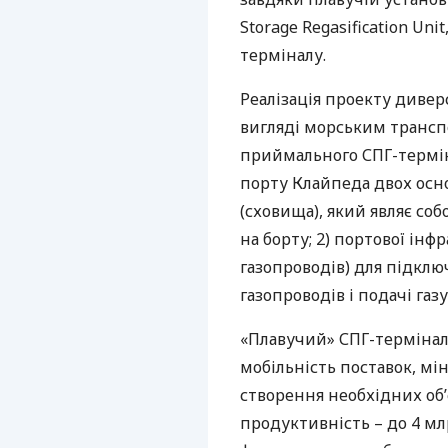
Storage Regasification Unit
терміналу.
Реалізація проекту дивер
вигляді морським трансп
приймального
СПГ
-термі
порту Клайпеда двох осно
(сховища), який являє со
на борту; 2) портової ін
газопроводів) для підкл
газопроводів і подачі газ
«Плавучий»
СПГ
-термінал
мобільність поставок, мін
створення необхідних об’
продуктивність – до 4 млр