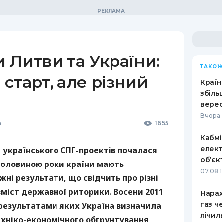
 Литви та України:
ТАКОЖ
старт, але різний
Країн
збіль
верес
Вчора 
а
1655
Кабмі
елект
і українського
СПГ
-проектів почалася
об’єк
 половиною роки країни мають
07.08 
жні результати, що свідчить про різні
 зміст державної риторики. Восени 2011
Нарах
газ ч
 результатами яких Україна визначила
лічил
хніко-економічного обгрунтування