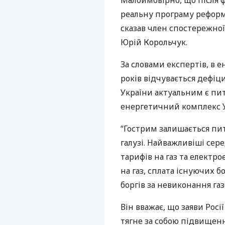
Малоймовірно, що після 
реальну програму реформ,
сказав член спостережної
Юрій Корольчук.
За словами експертів, в 
років відчувається дефіци
України актуальним є пит
енергетичний комплекс У
“Гострим залишається пи
галузі. Найважливіші сере
тарифів на газ та електр
на газ, сплата існуючих 
боргів за невиконання газ
Він вважає, що заяви Росі
тягне за собою підвищення