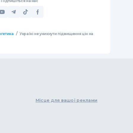
Підпишіться на нас
/
ргетика
Україні не уникнути підвищення цін на
Місце для вашої реклами