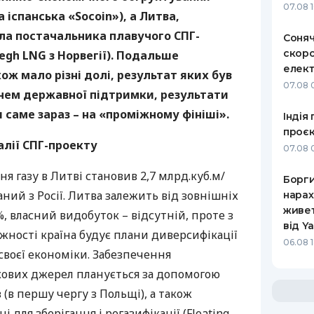
07.08 
а іспанська «Socoin»), а Литва,
ила постачальника плавучого
СПГ
-
Соняч
скоро
oegh
LNG
з Норвегії). Подальше
елект
ож мало різні долі, результат яких був
07.08 
нем державної підтримки, результати
 саме зараз – на «проміжному фініші».
Індія
проєк
алії
СПГ
-проекту
07.08 
ня газу в Литві становив 2,7 млрд.куб.м/
Борги
ваний з Росії. Литва залежить від зовнішніх
нарах
живет
%, власний видобуток – відсутній, проте з
від Y
жності країна будує плани диверсифікації
06.08 
 своєї економіки. Забезпечення
кових джерел планується за допомогою
(в першу чергу з Польщі), а також
 для зберігання і регазифікації (Floating