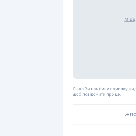
Місц
Якщо Ви помітили помилку, виді
щоб повідомити про це.
П