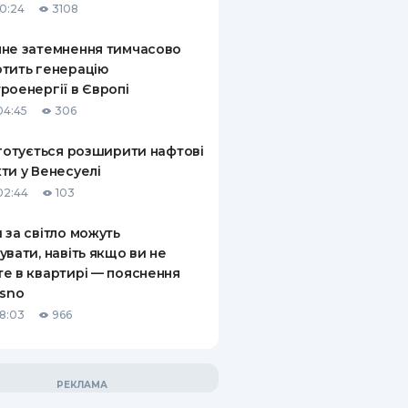
10:24
3108
не затемнення тимчасово
тить генерацію
роенергії в Європі
04:45
306
 готується розширити нафтові
ти у Венесуелі
02:44
103
 за світло можуть
увати, навіть якщо ви не
е в квартирі — пояснення
asno
18:03
966