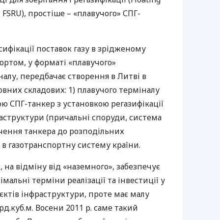
,
FSRU
), простіше – «плавучого»
СПГ
-
сифікації поставок газу в зрідженому
ортом, у форматі «плавучого»
налу, передбачає створення в Литві в
вних складових: 1) плавучого терміналу
бою
СПГ
-танкер з установкою регазифікації
фраструктури (причальні споруди, система
ючення танкера до розподільних
у в газотранспортну систему країни.
, на відміну від «наземного», забезпечує
імальні терміни реалізації та інвестиції у
єктів інфраструктури, проте має малу
д.куб.м. Восени 2011 р. саме такий