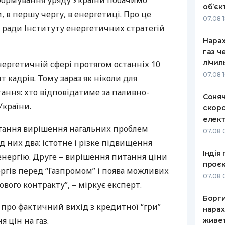
формування уряду України побачимо
об’єк
 в першу чергу, в енергетиці. Про це
РЕЙТИНГ ДЕБЕТОВИХ
ПУТІВНИ
07.08 
КАРТОК
СТРАХУ
 ради Інституту енергетичних стратегій
Нарах
ЩОМІСЯЧНИЙ ОГЛЯД
ВСІ СТРА
газ ч
КЕШБЕКУ
лічил
енергетичній сфері протягом останніх 10
СТРАХОВ
07.08 
ПУТІВНИКИ ПО
т кадрів. Тому зараз як ніколи для
БАНКІВСЬКИХ КАРТКАХ
ВІДГУКИ
ання: хто відповідатиме за паливно-
КОМПАНІ
Соняч
країни.
скоро
ДОСТАВК
елект
тання вирішення нагальних проблем
07.08 
КОНТАКТ
д них два: істотне і різке підвищення
Індія
оенергію. Друге – вирішення питання ціни
проєк
боргів перед “Газпромом” і поява можливих
07.08 
ового контракту”, – міркує експерт.
Борги
ї про фактичний вихід з кредитної “гри”
нарах
 цін на газ.
живет