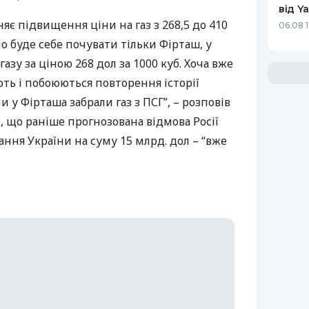
від Y
є підвищення ціни на газ з 268,5 до 410
06.08 
о буде себе почувати тільки Фірташ, у
азу за ціною 268 дол за 1000 куб. Хоча вже
ть і побоюються повторення історії
и у Фірташа забрали газ з
ПСГ
”, – розповів
 що раніше прогнозована відмова Росії
ння України на суму 15 млрд. дол – “вже