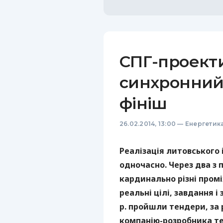
СПГ-проекти
синхронний 
фініш
26.02.2014, 13:00
—
Енергетик
Реалізація литовського 
одночасно. Через два з
кардинально різні промі
реальні цілі, завдання і
р. пройшли тендери, за
компанію-розробника те