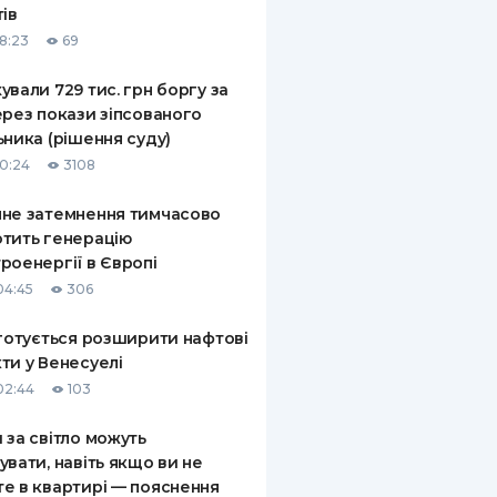
тів
КИ ПО
18:23
69
ВАННЮ
ували 729 тис. грн боргу за
ХОВІ ПОЛІСИ
ерез покази зіпсованого
ьника (рішення суду)
І КОМПАНІЇ
10:24
3108
 ПРО СТРАХОВІ
Ї
не затемнення тимчасово
тить генерацію
А І ОПЛАТА
роенергії в Європі
04:45
306
И
 готується розширити нафтові
ти у Венесуелі
02:44
103
 за світло можуть
увати, навіть якщо ви не
е в квартирі — пояснення