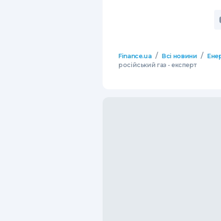
/
/
Finance.ua
Всі новини
Ене
російський газ - експерт