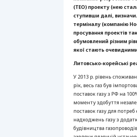
(
ТЕО
) проекту (нею стал
ступивши далі, визнач
терміналу (компанію H
просування проектів так
обумовлений різним рів
якої стають очевидними
Литовсько-корейські ре
У 2013 р. рівень споживан
рік, весь газ був імпорто
поставок газу з РФ на 100
моменту здобуття незале
поставок газу для потреб
надходжень газу з додат
будівництва газопроводів 
завдяки плавучій установці