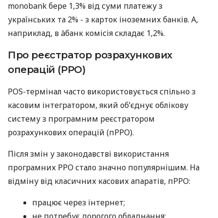
monobank бере 1,3% від суми платежу з
українських та 2% - з карток іноземних банків. А,
наприклад, в àбанк комісія складає 1,2%.
Про реєстратор розрахункових
операцій (РРО)
POS-термінал часто використовується спільно з
касовим інтегратором, який об’єднує облікову
систему з програмним реєстратором
розрахункових операцій (пРРО).
Після змін у законодавстві використання
програмних РРО стало значно популярнішим. На
відміну від класичних касових апаратів, пРРО:
працює через інтернет;
не потребує дорогого обладнання;