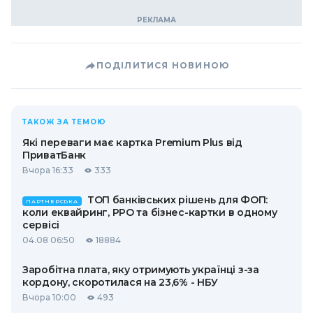
ПОДІЛИТИСЯ НОВИНОЮ
ТАКОЖ ЗА ТЕМОЮ
Які переваги має картка Premium Plus від
ПриватБанк
Вчора 16:33
333
ТОП банківських рішень для ФОП:
ПАРТНЕРСЬКА
коли еквайринг, РРО та бізнес-картки в одному
сервісі
04.08 06:50
18884
Заробітна плата, яку отримують українці з-за
кордону, скоротилася на 23,6% - НБУ
Вчора 10:00
493