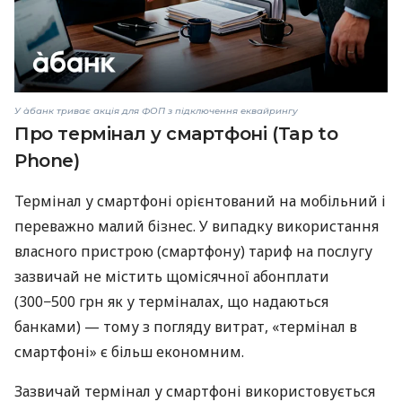
У àбанк триває акція для ФОП з підключення еквайрингу
Про термінал у смартфоні (Tap to
Phone)
Термінал у смартфоні орієнтований на мобільний і
переважно малий бізнес. У випадку використання
власного пристрою (смартфону) тариф на послугу
зазвичай не містить щомісячної абонплати
(300−500 грн як у терміналах, що надаються
банками) — тому з погляду витрат, «термінал в
смартфоні» є більш економним.
Зазвичай термінал у смартфоні використовується