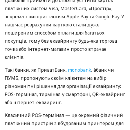
дозволяє приймати до оплати усі типи карток
платіжних систем Visa, MasterCard, «Простір»,
зокрема з використанням Apple Pay та Google Pay. У
наш час розрахунки карткою стали дуже
поширеним способом оплати для багатьох
покупців, тому без еквайрингу будь-яка торгова
точка або інтернет-магазин просто втрачає
клієнтів.
Такі банки, як ПриватБанк,
monobank
, àбанк чи
ПУМБ, пропонують своїм клієнтам на вибір
різноманітні рішення для організації еквайрингу:
POS-термінал, термінал у смартфоні, QR-еквайринг
або інтернет-еквайринг.
Класичний POS-термінал — це окремий фізичний
платіжний пристрій з вбудованим принтером для