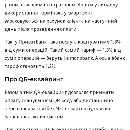
разом з касовим інтегратором. Кошти у випадку
використання термінала у смартфоні
зараховуються на рахунок клієнта на наступний
день після проведення оплати.
Так, у ПриватБанк така послуга коштуватиме 1,3%
від суми операцій. Такий самий тариф — 1,3% від
суми операцій — беруть і в monobank. А ось в àбанк
тариф становить 1,2%.
Про QR-еквайринг
Разом з тим QR-еквайринг дозволяє приймати
оплату скануванням QR-коду або дистанційно
через посилання (без NFC) з карток будь-яких
банків платіжних систем.
Для користування QR-еквайрингом потрібен лише