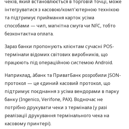
чеків, який встановлюється в торговій точці, може
інтегруватися з касовою/комп'ютерною технікою
та підтримує приймання карток усіма
способами — чип, магнітна смуга чи NFC, тобто
безконтактна оплата.
Зараз банки пропонують клієнтам сучасні POS-
термінали відомих світових виробників, що
працюють під операційною системою Android.
Наприклад, àбанк та ПриватБанк розробили JSON-
протокол — це єдиний касовий протокол, що
підтримує поєднання з усіма вендорами в парку
банку (Ingenico, Verifone, PAX). Водночас не
потрібно друкувати чеки з термінала (у разі
реалізації друкування термінального чека на
касовому принтері).