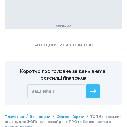
ПОДІЛИТИСЯ НОВИНОЮ
Коротко про головне за день в email
розсилці finance.ua
Ваш email
/
/
/
Finance.ua
Всі новини
Фінтех і Картки
ТОП банківських
рішень для ФОП: коли еквайринг, РРО та бізнес-картки в
одному сервісі