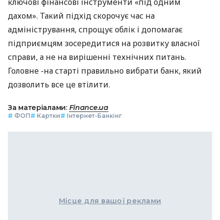
ключові фінансові інструменти «під одним
дахом». Такий підхід скорочує час на
адміністрування, спрощує облік і допомагає
підприємцям зосередитися на розвитку власної
справи, а не на вирішенні технічних питань.
Головне -на старті правильно вибрати банк, який
дозволить все це втілити.
За матеріалами:
Finance.ua
#
ФОП
#
Картки
#
Інтернет-Банкінг
Місце для вашої реклами