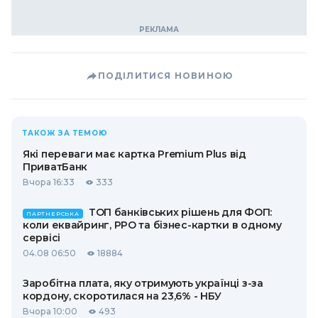
ПОДІЛИТИСЯ НОВИНОЮ
ТАКОЖ ЗА ТЕМОЮ
Які переваги має картка Premium Plus від
ПриватБанк
Вчора 16:33
333
ТОП банківських рішень для ФОП:
ПАРТНЕРСЬКА
коли еквайринг, РРО та бізнес-картки в одному
сервісі
04.08 06:50
18884
Заробітна плата, яку отримують українці з-за
кордону, скоротилася на 23,6% - НБУ
Вчора 10:00
493