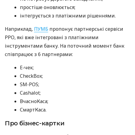
простіше оновлюється;
інтегрується з платіжними рішеннями.
Наприклад,
ПУМБ
пропонує партнерські сервіси
РРО, які вже інтегровані з платіжними
інструментами банку. На поточний момент банк
співпрацює з 6 партнерами:
E-чек;
CheckBox;
SM-POS;
Cashalot;
ВчасноКаса;
СмартКаса.
Про бізнес-картки