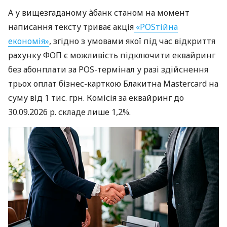
А у вищезгаданому àбанк станом на момент
написання тексту триває акція
«POSтійна
економія»
, згідно з умовами якої під час відкриття
рахунку ФОП є можливість підключити еквайринг
без абонплати за POS-термінал у разі здійснення
трьох оплат бізнес-карткою Блакитна Mastercard на
суму від 1 тис. грн. Комісія за еквайринг до
30.09.2026 р. складе лише 1,2%.