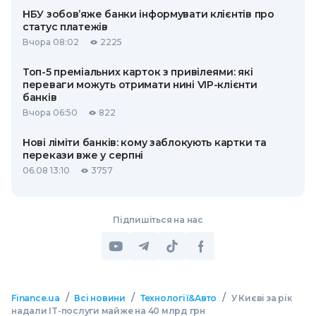
НБУ зобов’яже банки інформувати клієнтів про
статус платежів
Вчора 08:02
2225
Топ-5 преміальних карток з привілеями: які
переваги можуть отримати нині VIP-клієнти
банків
Вчора 06:50
822
Нові ліміти банків: кому заблокують картки та
перекази вже у серпні
06.08 13:10
3757
Підпишіться на нас
/
/
/
Finance.ua
Всі новини
Технології&Авто
У Києві за рік
надали IT-послуги майже на 40 млрд грн