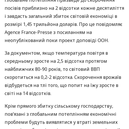
Глобальне потепління призведе до скорочення
посівів приблизно на 2 відсотки кожне десятиліття
і завдасть загальний збиток світовій економіці в
розмірі 1,45 трильйона доларів. Про це повідомляє
Agence France-Presse з посиланням на
неопублікований поки проект доповіді
ООН
.
За документом, якщо температура повітря в
середньому зросте на 2,5 відсотка протягом
найближчих 80-90 років, то світовий
ВВП
скоротиться на 0,2-2 відсотка. Скорочення врожаїв
відбудеться на тлі того, що попит на їжу зросте в
світі на 14 відсотків.
Крім прямого збитку сільському господарству,
пов’язані з глобальним потеплінням економічні
проблеми будуть виявлятися у втраті земельних