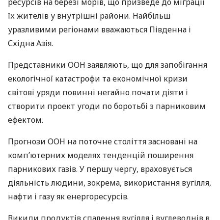
ресурсів на березі морів, що призведе до міграції
їх жителів у внутрішні райони. Найбільш
уразливими регіонами вважаються Південна і
Східна Азія.
Представники
ООН
заявляють, що для запобігання
екологічної катастрофи та економічної кризи
світові уряди повинні негайно почати діяти і
створити проект угоди по боротьбі з парниковим
ефектом.
Прогнози
ООН
на поточне століття засновані на
комп’ютерних моделях тенденцій поширення
парникових газів. У першу чергу, враховується
діяльність людини, зокрема, використання вугілля,
нафти і газу як енергоресурсів.
Викиди продуктів спалення вугілля і вуглеводнів в