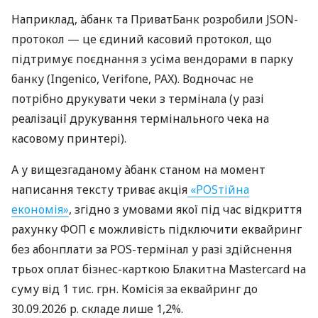
Наприклад, àбанк та ПриватБанк розробили JSON-
протокол — це єдиний касовий протокол, що
підтримує поєднання з усіма вендорами в парку
банку (Ingenico, Verifone, PAX). Водночас не
потрібно друкувати чеки з термінала (у разі
реалізації друкування термінального чека на
касовому принтері).
А у вищезгаданому àбанк станом на момент
написання тексту триває акція
«POSтійна
економія»
, згідно з умовами якої під час відкриття
рахунку ФОП є можливість підключити еквайринг
без абонплати за POS-термінал у разі здійснення
трьох оплат бізнес-карткою Блакитна Mastercard на
суму від 1 тис. грн. Комісія за еквайринг до
30.09.2026 р. складе лише 1,2%.