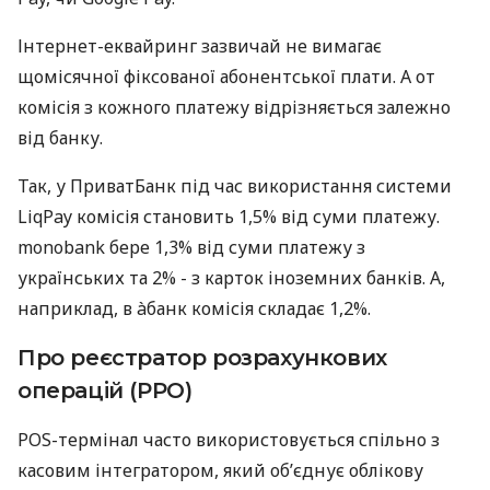
Інтернет-еквайринг зазвичай не вимагає
щомісячної фіксованої абонентської плати. А от
комісія з кожного платежу відрізняється залежно
від банку.
Так, у ПриватБанк під час використання системи
LiqPay комісія становить 1,5% від суми платежу.
monobank бере 1,3% від суми платежу з
українських та 2% - з карток іноземних банків. А,
наприклад, в àбанк комісія складає 1,2%.
Про реєстратор розрахункових
операцій (РРО)
POS-термінал часто використовується спільно з
касовим інтегратором, який об’єднує облікову