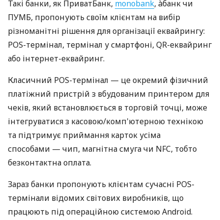
Такі банки, як ПриватБанк,
monobank
, àбанк чи
ПУМБ, пропонують своїм клієнтам на вибір
різноманітні рішення для організації еквайрингу:
POS-термінал, термінал у смартфоні, QR-еквайринг
або інтернет-еквайринг.
Класичний POS-термінал — це окремий фізичний
платіжний пристрій з вбудованим принтером для
чеків, який встановлюється в торговій точці, може
інтегруватися з касовою/комп'ютерною технікою
та підтримує приймання карток усіма
способами — чип, магнітна смуга чи NFC, тобто
безконтактна оплата.
Зараз банки пропонують клієнтам сучасні POS-
термінали відомих світових виробників, що
працюють під операційною системою Android.