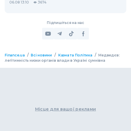
06.08 13:10
3674
Підпишіться на нас
/
/
/
Finance.ua
Всі новини
Казна та Політика
Медведєв:
легітимність низки органів влади в Україні сумнівна
Місце для вашої реклами