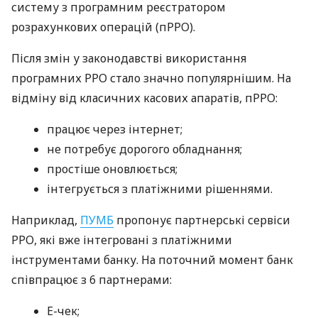
систему з програмним реєстратором
розрахункових операцій (пРРО).
Після змін у законодавстві використання
програмних РРО стало значно популярнішим. На
відміну від класичних касових апаратів, пРРО:
працює через інтернет;
не потребує дорогого обладнання;
простіше оновлюється;
інтегрується з платіжними рішеннями.
Наприклад,
ПУМБ
пропонує партнерські сервіси
РРО, які вже інтегровані з платіжними
інструментами банку. На поточний момент банк
співпрацює з 6 партнерами:
E-чек;