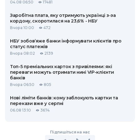
04.08 06:50
17481
Заробітна плата, яку отримують українці з-за
кордону, скоротилася на 23,6% - НБУ
Вчора 10:00
472
НБУ зобов’яже банки інформувати клієнтів про
статус платежів
Вчора 08:02
2139
Топ-5 преміальних карток з привілеями: які
переваги можуть отримати нині VIP-клієнти
банків
Вчора 06:50
805
Нові ліміти банків: кому заблокують картки та
перекази вже у серпні
06.08 13:10
3674
Підпишіться на нас