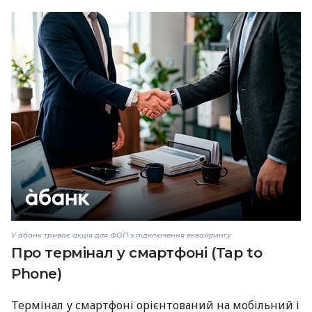
У àбанк триває акція для ФОП з підключення еквайрингу
Про термінал у смартфоні (Tap to
Phone)
Термінал у смартфоні орієнтований на мобільний і