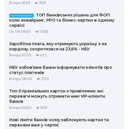
Вчора 16:33
306
ТОП банківських рішень для ФОП:
ПАРТНЕРСЬКА
коли еквайринг, РРО та бізнес-картки в одному
сервісі
04.08 06:50
17481
Заробітна плата, яку отримують українці з-за
кордону, скоротилася на 23,6% - НБУ
Вчора 10:00
472
НБУ зобов’яже банки інформувати клієнтів про
статус платежів
Вчора 08:02
2139
Топ-5 преміальних карток з привілеями: які
переваги можуть отримати нині VIP-клієнти
банків
Вчора 06:50
805
Нові ліміти банків: кому заблокують картки та
перекази вже у серпні