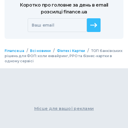
Коротко про головне за день в email
розсилці finance.ua
Ваш email
/
/
/
Finance.ua
Всі новини
Фінтех і Картки
ТОП банківських
рішень для ФОП: коли еквайринг, РРО та бізнес-картки в
одному сервісі
Місце для вашої реклами