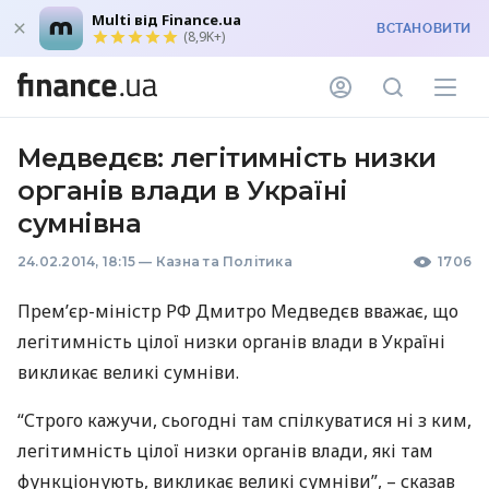
Multi від Finance.ua
ВСТАНОВИТИ
(8,9K+)
Медведєв: легітимність низки
органів влади в Україні
сумнівна
24.02.2014, 18:15
—
Казна та Політика
1706
Прем’єр-міністр РФ Дмитро Медведєв вважає, що
легітимність цілої низки органів влади в Україні
викликає великі сумніви.
“Строго кажучи, сьогодні там спілкуватися ні з ким,
легітимність цілої низки органів влади, які там
функціонують, викликає великі сумніви”, – сказав