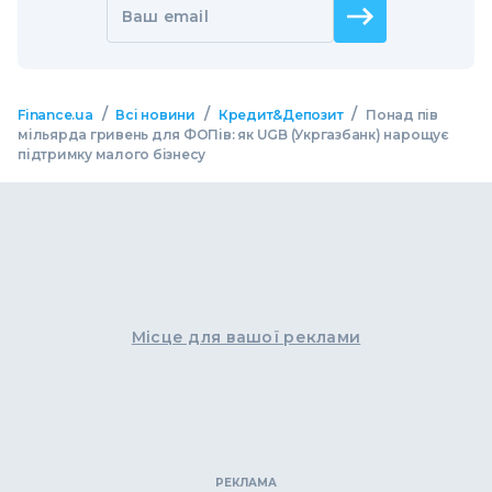
Ваш email
/
/
/
Finance.ua
Всі новини
Кредит&Депозит
Понад пів
мільярда гривень для ФОПів: як UGB (Укргазбанк) нарощує
підтримку малого бізнесу
Місце для вашої реклами