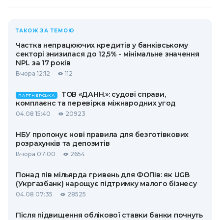
ТАКОЖ ЗА ТЕМОЮ
Частка непрацюючих кредитів у банківському
секторі знизилася до 12,5% - мінімальне значення
NPL за 17 років
Вчора 12:12
112
ТОВ «ДАНН.»: судові справи,
ПАРТНЕРСЬКА
комплаєнс та перевірка міжнародних угод
04.08 15:40
20923
НБУ пропонує нові правила для безготівкових
розрахунків та депозитів
Вчора 07:00
2654
Понад пів мільярда гривень для ФОПів: як UGB
(Укргазбанк) нарощує підтримку малого бізнесу
04.08 07:35
28525
Після підвищення облікової ставки банки почнуть