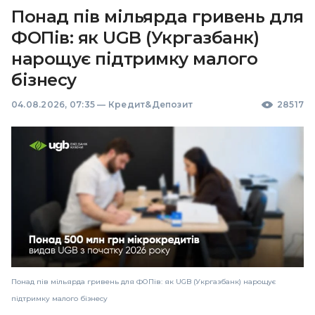
Понад пів мільярда гривень для
ФОПів: як UGB (Укргазбанк)
нарощує підтримку малого
бізнесу
04.08.2026, 07:35
—
Кредит&Депозит
28517
Понад пів мільярда гривень для ФОПів: як UGB (Укргазбанк) нарощує
підтримку малого бізнесу