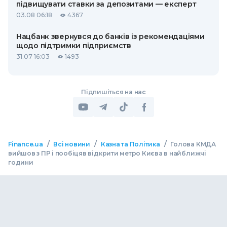
підвищувати ставки за депозитами — експерт
03.08 06:18
4367
Нацбанк звернувся до банків із рекомендаціями
щодо підтримки підприємств
31.07 16:03
1493
Підпишіться на нас
/
/
/
Finance.ua
Всі новини
Казна та Політика
Голова КМДА
вийшов з ПР і пообіцяв відкрити метро Києва в найближчі
години