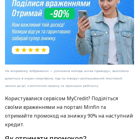
На яскравому зображенні — усміхнена молода жінка праворуч, захоплено
дивиться в екран смартфона, тоді як ліворуч розташований текстовий
заклик до дії, з логотипом сервісу та зірочками рейтингу.
Користувалися сервісом MyCredit? Поділіться
своїми враженнями на порталі Minfin та
отримайте промокод на знижку 90% на наступний
кредит.
Як отримати промокод?