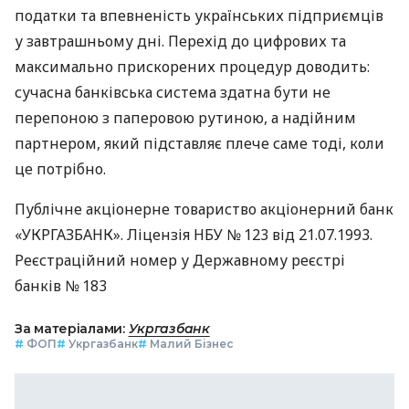
податки та впевненість українських підприємців
у завтрашньому дні. Перехід до цифрових та
максимально прискорених процедур доводить:
сучасна банківська система здатна бути не
перепоною з паперовою рутиною, а надійним
партнером, який підставляє плече саме тоді, коли
це потрібно.
Публічне акціонерне товариство акціонерний банк
«УКРГАЗБАНК». Ліцензія НБУ № 123 від 21.07.1993.
Реєстраційний номер у Державному реєстрі
банків № 183
За матеріалами:
Укргазбанк
#
ФОП
#
Укргазбанк
#
Малий Бізнес