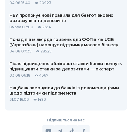
04.08 15:40
20923
НБУ пропонує нові правила для безготівкових
розрахунків та депозитів
Вчора 07:00
2654
Понад пів мільярда гривень для ФОПів: як UGB
(Укргазбанк) нарощує підтримку малого бізнесу
04.08 07:35
28525
Після підвищення облікової ставки банки почнуть
підвищувати ставки за депозитами — експерт
03.08 06:18
4367
Нацбанк звернувся до банків із рекомендаціями
щодо підтримки підприємств
31.07 16:03
1493
Підпишіться на нас