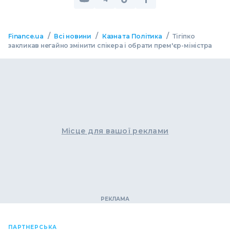
/
/
/
Finance.ua
Всі новини
Казна та Політика
Тігіпко
закликав негайно змінити спікера і обрати прем'єр-міністра
Місце для вашої реклами
ПАРТНЕРСЬКА