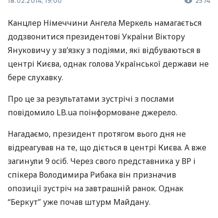
18.02.2014, 19:00
2574
Канцлер Німеччини Ангела Меркель намагається
додзвонитися президентові України Віктору
Януковичу у зв’язку з подіями, які відбуваються в
центрі Києва, однак голова Української держави не
бере слухавку.
Про це за результатами зустрічі з послами
повідомило LB.ua поінформоване джерело.
Нагадаємо, президент протягом вього дня не
відреагував на те, що діється в центрі Києва. А вже
загинули 9 осіб. Через свого представника у ВР і
спікера Володимира Рибака він призначив
опозиції зустріч на завтрашній ранок. Однак
“Беркут” уже почав штурм Майдану.