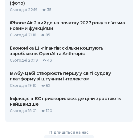
(фото)
Сьогодні 22:19
35
iPhone Air 2 вийде на початку 2027 року з п’ятьма
новими функціями
Сьогодні 21:18
85
Економіка ШІ-гігантів: скільки коштують і
заробляють OpenAI та Anthropic
Сьогодні 20:19
43
В Абу-Дабі створюють першу у світі судову
платформу зі штучним інтелектом
Сьогодні 19:10
62
Інфляція в ЄС прискорилася: де ціни зростають
найшвидше
Сьогодні 18:01
120
Підпишіться на нас