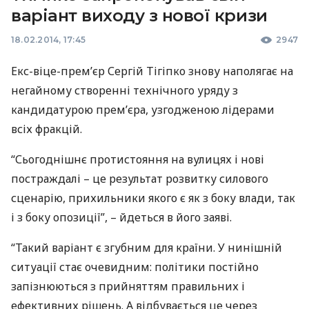
варіант виходу з нової кризи
18.02.2014, 17:45
2947
Екс-віце-прем’єр Сергій Тігіпко знову наполягає на
негайному створенні технічного уряду з
кандидатурою прем’єра, узгодженою лідерами
всіх фракцій.
“Сьогоднішнє протистояння на вулицях і нові
постраждалі – це результат розвитку силового
сценарію, прихильники якого є як з боку влади, так
і з боку опозиції”, – йдеться в його заяві.
“Такий варіант є згубним для країни. У нинішній
ситуації стає очевидним: політики постійно
запізнюються з прийняттям правильних і
ефективних рішень. А відбувається це через