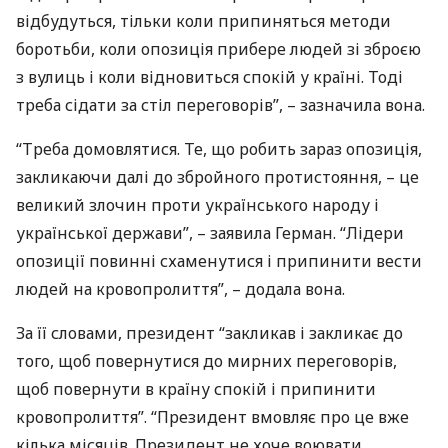
відбудуться, тільки коли припиняться методи
боротьби, коли опозиція прибере людей зі зброєю
з вулиць і коли відновиться спокій у країні. Тоді
треба сідати за стіл переговорів”, – зазначила вона.
“Треба домовлятися. Те, що робить зараз опозиція,
закликаючи далі до збройного протистояння, – це
великий злочин проти українського народу і
української держави”, – заявила Герман. “Лідери
опозиції повинні схаменутися і припинити вести
людей на кровопролиття”, – додала вона.
За її словами, президент “закликав і закликає до
того, щоб повернутися до мирних переговорів,
щоб повернути в країну спокій і припинити
кровопролиття”. “Президент вмовляє про це вже
кілька місяців. Президент не хоче воювати.