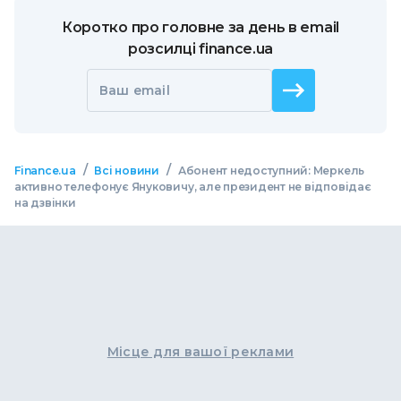
Коротко про головне за день в email
розсилці finance.ua
Ваш email
/
/
Finance.ua
Всі новини
Абонент недоступний: Меркель
активно телефонує Януковичу, але президент не відповідає
на дзвінки
Місце для вашої реклами