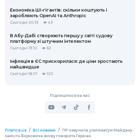
Економіка ШІ-гігантів: скільки коштують і
заробляють OpenAI та Anthropic
Сьогодні 20:19
43
В Абу-Дабі створюють першу у світі судову
платформу зі штучним інтелектом
Сьогодні 19:10
62
Інфляція в ЄС прискорилася: де ціни зростають
найшвидше
Сьогодні 18:01
120
Підпишіться на нас
/
/
Finance.ua
Всі новини
ПР озвучила ультиматум Майдану -
замість Януковича знову говорить Герман