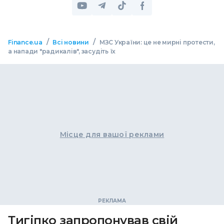
/
/
Finance.ua
Всі новини
МЗС України: це не мирні протести,
а напади "радикалів", засудіть їх
Місце для вашої реклами
Тигіпко запропонував свій