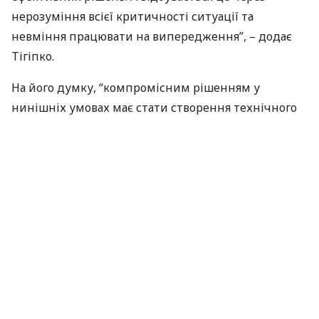
нерозуміння всієї критичності ситуації та
невміння працювати на випередження”, – додає
Тігіпко.
На його думку, “компромісним рішенням у
нинішніх умовах має стати створення технічного
уряду”.
“Кандидатуру прем’єр-міністра необхідно
узгодити з лідерами всіх фракцій, інакше ми знову
будемо наступати на ті самі граблі нерозуміння з
боку суспільства. Саме таку кандидатуру на посаду
прем’єр-міністра повинен запропонувати
президент на розгляд парламенту”, – заявляє
Тігіпко.
“Склад нового технічного Кабінету міністрів має
бути підтриманий президентом і більшістю