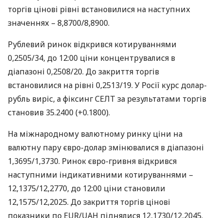
торгів цінові рівні встановилися на наступних
значеннях – 8,8700/8,8900.
Рублевий ринок відкрився котируваннями
0,2505/34, до 12:00 ціни концентрувалися в
діапазоні 0,2508/20. До закриття торгів
встановилися на рівні 0,2513/19. У Росії курс долар-
рубль виріс, а фіксинг
СЕЛТ
за результатами торгів
становив 35.2400 (+0.1800).
На міжнародному валютному ринку ціни на
валютну пару євро-долар змінювалися в діапазоні
1,3695/1,3730. Ринок євро-гривня відкрився
наступними індикативними котируваннями –
12,1375/12,2770, до 12:00 ціни становили
12,1575/12,2025. До закриття торгів цінові
показники по
EUR
/UAH піднялися 12,1730/12,2045.