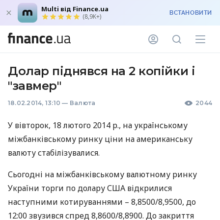
Multi від Finance.ua
ВСТАНОВИТИ
(8,9K+)
Долар піднявся на 2 копійки і
"завмер"
18.02.2014, 13:10
—
Валюта
2044
У вівторок, 18 лютого 2014 р., на українському
міжбанківському ринку ціни на американську
валюту стабілізувалися.
Сьогодні на міжбанківському валютному ринку
України торги по долару
США
відкрилися
наступними котируваннями – 8,8500/8,9500, до
12:00 звузився спред 8,8600/8,8900. До закриття