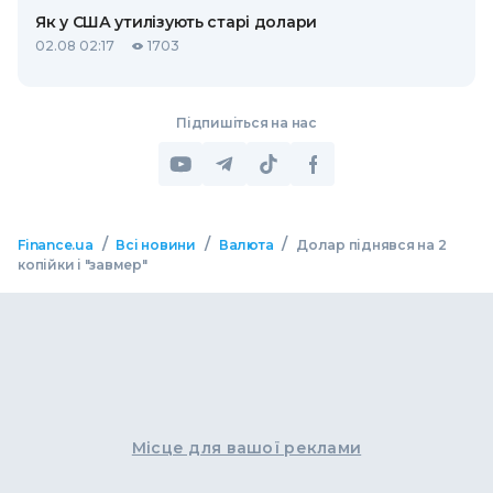
Як у США утилізують старі долари
02.08 02:17
1703
Підпишіться на нас
/
/
/
Finance.ua
Всі новини
Валюта
Долар піднявся на 2
копійки і "завмер"
Місце для вашої реклами