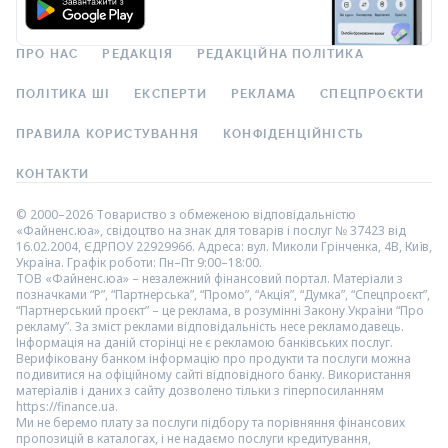
ПРО НАС
РЕДАКЦІЯ
РЕДАКЦІЙНА ПОЛІТИКА
ПОЛІТИКА ШІ
ЕКСПЕРТИ
РЕКЛАМА
СПЕЦПРОЄКТИ
ПРАВИЛА КОРИСТУВАННЯ
КОНФІДЕНЦІЙНІСТЬ
КОНТАКТИ
© 2000–2026 Товариство з обмеженою відповідальністю
«Файненс.юа», свідоцтво на знак для товарів і послуг № 37423 від
16.02.2004, ЄДРПОУ 22929966. Адреса: вул. Миколи Грінченка, 4В, Київ,
Україна. Графік роботи: Пн–Пт 9:00–18:00.
ТОВ «Файненс.юа» – незалежний фінансовий портал. Матеріали з
позначками “Р”, “Партнерська”, “Промо”, “Акція”, “Думка”, “Спецпроєкт”,
“Партнерський проєкт” – це реклама, в розумінні Закону України “Про
рекламу”. За зміст реклами відповідальність несе рекламодавець.
Інформація на даній сторінці не є рекламою банківських послуг.
Верифіковану банком інформацію про продукти та послуги можна
подивитися на офіційному сайті відповідного банку. Використання
матеріалів і даних з сайту дозволено тільки з гіперпосиланням
https://finance.ua.
Ми не беремо плату за послуги підбору та порівняння фінансових
пропозицій в каталогах, і не надаємо послуги кредитування,