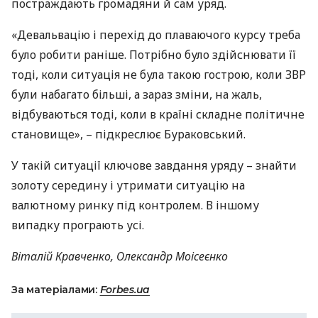
постраждають громадяни й сам уряд.
«Девальвацію і перехід до плаваючого курсу треба
було робити раніше. Потрібно було здійснювати її
тоді, коли ситуація не була такою гострою, коли
ЗВР
були набагато більші, а зараз зміни, на жаль,
відбуваються тоді, коли в країні складне політичне
становище», – підкреслює Бураковський.
У такій ситуації ключове завдання уряду – знайти
золоту середину і утримати ситуацію на
валютному ринку під контролем. В іншому
випадку програють усі.
Віталій Кравченко, Олександр Моісеєнко
За матеріалами:
Forbes.ua