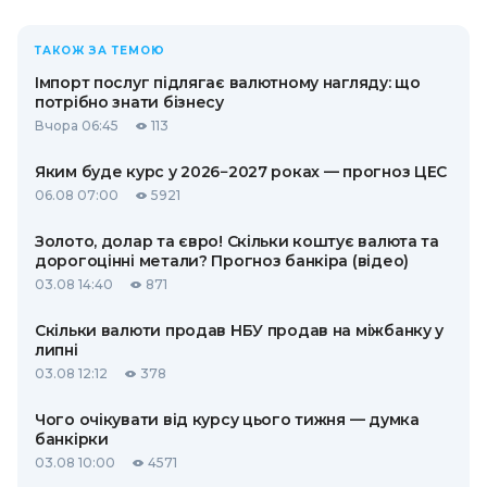
ТАКОЖ ЗА ТЕМОЮ
Імпорт послуг підлягає валютному нагляду: що
потрібно знати бізнесу
Вчора 06:45
113
Яким буде курс у 2026−2027 роках — прогноз ЦЕС
06.08 07:00
5921
Золото, долар та євро! Скільки коштує валюта та
дорогоцінні метали? Прогноз банкіра (відео)
03.08 14:40
871
Скільки валюти продав НБУ продав на міжбанку у
липні
03.08 12:12
378
Чого очікувати від курсу цього тижня — думка
банкірки
03.08 10:00
4571