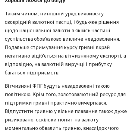
Хороша ложка до обіду
Таким чином, нинішній уряд виявився у
своєрідній валютної пастці, і будь-яке рішення
щодо національної валюти в якійсь частині
суспільства обов’язково викличе невдоволення.
Подальше стримування курсу гривні вкрай
негативно відіб’ється на вітчизняному експорті, а
відповідно, на валютній виручці і прибутку
багатьох підприємств.
Вітчизняні
ФПГ
будуть незадоволені такою
політикою. Крім того, золотовалютний ресурс для
підтримки гривні практично вичерпався.
Відпустити гривню у вільне плавання також дуже
ризиковано, оскільки попит на валюту
моментально обвалить гривню, внаслідок чого