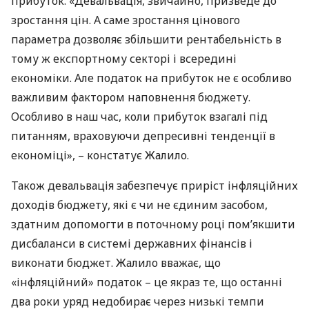
прибуток. «Девальвація, звичайно, призведе до
зростання цін. А саме зростання цінового
параметра дозволяє збільшити рентабельність в
тому ж експортному секторі і всередині
економіки. Але податок на прибуток не є особливо
важливим фактором наповнення бюджету.
Особливо в наш час, коли прибуток взагалі під
питанням, враховуючи депресивні тенденції в
економіці», – констатує Жалило.
Також девальвація забезпечує приріст інфляційних
доходів бюджету, які є чи не єдиним засобом,
здатним допомогти в поточному році пом’якшити
дисбаланси в системі державних фінансів і
виконати бюджет. Жалило вважає, що
«інфляційний» податок – це якраз те, що останні
два роки уряд недобирає через низькі темпи