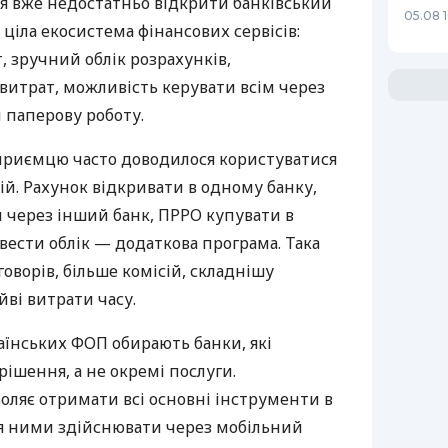
я вже недостатньо відкрити банківський
05.08 1
 ціла екосистема фінансових сервісів:
 зручний облік розрахунків,
витрат, можливість керувати всім через
 паперову роботу.
дприємцю часто доводилося користуватися
й. Рахунок відкривати в одному банку,
 через інший банк, ПРРО купувати в
вести облік — додаткова програма. Така
оворів, більше комісій, складнішу
йві витрати часу.
аїнських ФОП обирають банки, які
ішення, а не окремі послуги.
оляє отримати всі основні інструменти в
ня ними здійснювати через мобільний