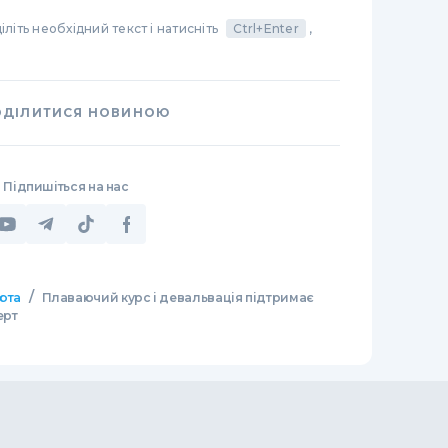
літь необхідний текст і натисніть
Ctrl+Enter
,
ОДІЛИТИСЯ НОВИНОЮ
Підпишіться на нас
/
юта
Плаваючий курс і девальвація підтримає
ерт