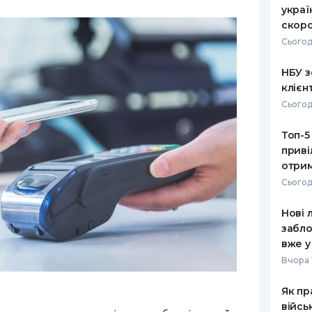
украї
скоро
Сьогод
НБУ з
клієн
Сьогод
Топ-5
приві
отрим
Сьогод
Нові 
забло
вже у
Вчора 
Як пр
війсь