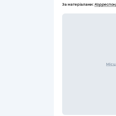
За матеріалами:
Корреспон
Місц