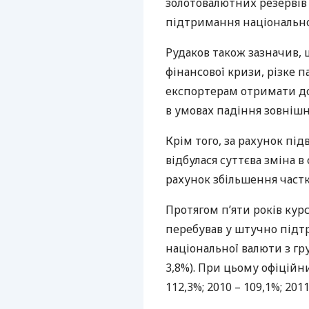
золотовалютних резерві
підтримання національно
Рудаков також зазначив, щ
фінансової кризи, різке п
експортерам отримати до
в умовах падіння зовнішні
Крім того, за рахунок пі
відбулася суттєва зміна 
рахунок збільшення частк
Протягом п’яти років кур
перебував у штучно підт
національної валюти з гру
3,8%). При цьому офіційни
112,3%; 2010 – 109,1%; 2011