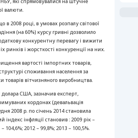
в
НБУ
, які спрямовувалися на штучне
ї валюти.
о в 2008 році, в умовах розпалу світової
адіння (на 60%) курсу гривні дозволило
даткову конкурентну перевагу і вижити
х ринків і жорсткості конкуренції на них.
двищення вартості імпортних товарів,
в структурі споживання населення за
и товарів вітчизняного виробництва.
с долара
США
, зазначив експерт,
римуваних кордонах (девальвація
дня 2008 р. по січень 2014 становила
й індекс інфляції становив : 2009 рік –
 – 104,6%; 2012 – 99,8%; 2013 – 100,5%.