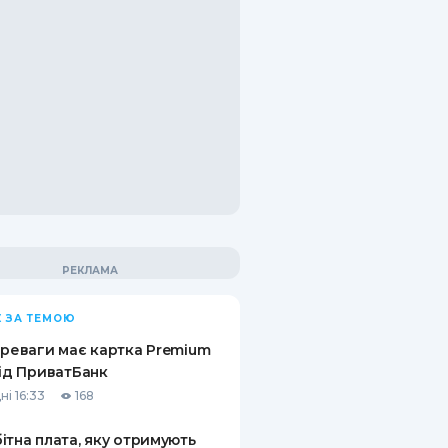
 ЗА ТЕМОЮ
ереваги має картка Premium
від ПриватБанк
ні 16:33
168
ітна плата, яку отримують