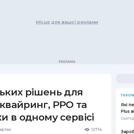
Місце для вашої реклами
ьких рішень для
ТАКОЖ
квайринг, РРО та
Які п
Plus 
ки в одному сервісі
Сьогод
Картки
12714
Зароб