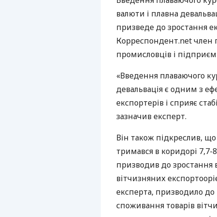
Введення плаваючого кур
валюти і плавна девальва
призведе до зростання ек
Корреспондент.net член 
промисловців і підприєм
«Введення плаваючого кур
девальвація є одним з е
експортерів і сприяє ста
зазначив експерт.
Він також підкреслив, що
тримався в коридорі 7,7-8
призводив до зростання 
вітчизняних експортооріє
експерта, призводило до 
споживання товарів вітч