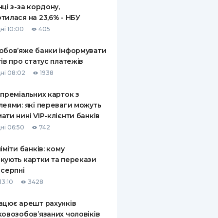
нці з-за кордону,
тилася на 23,6% - НБУ
ні 10:00
405
обов’яже банки інформувати
тів про статус платежів
ні 08:02
1938
 преміальних карток з
леями: які переваги можуть
ати нині VIP-клієнти банків
ні 06:50
742
ліміти банків: кому
кують картки та перекази
 серпні
13:10
3428
ацює арешт рахунків
ковозобов’язаних чоловіків