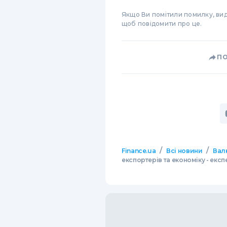
Якщо Ви помітили помилку, виді
щоб повідомити про це.
П
/
/
Finance.ua
Всі новини
Вал
експортерів та економіку - експ