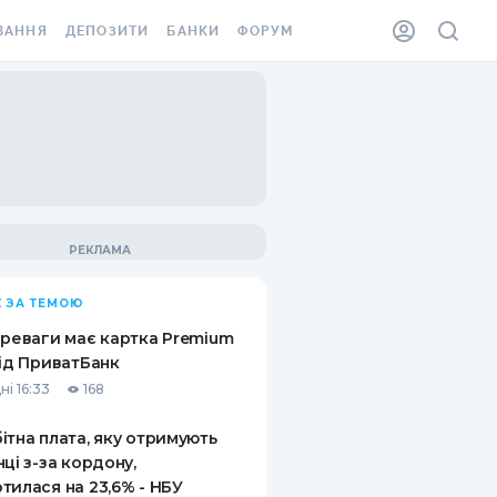
ВАННЯ
ДЕПОЗИТИ
БАНКИ
ФОРУМ
ІЛКА
ВСІ ДЕПОЗИТИ
ВСІ БАНКИ
АННЯ ЖИТЛА ВІД
ДЕПОЗИТИ В USD
ВІДГУКИ ПРО БАНКИ
 ШАХЕДІВ
ДЕПОЗИТИ В EUR
МІКРОФІНАНСОВІ
ХОВКА ЗА КОРДОН
ОРГАНІЗАЦІЇ
БОНУС ДО ДЕПОЗИТІВ
ВІДГУКИ ПРО МФО
УМОВИ АКЦІЇ
КАРТА
 ЗА ТЕМОЮ
ПИТАННЯ ТА ВІДПОВІДІ
ННА ВІНЬЄТКА
ереваги має картка Premium
ДЕПОЗИТНИЙ КАЛЬКУЛЯТОР
від ПриватБанк
 СПІВРОБІТНИКІВ
ні 16:33
168
ПУТІВНИКИ ПО
SSISTANCE
ЗАОЩАДЖЕННЯМ
ітна плата, яку отримують
нці з-за кордону,
АННЯ ВІД
тилася на 23,6% - НБУ
Х ВИПАДКІВ