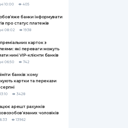
ні 10:00
405
КИ ПО
ВАННЮ
обов’яже банки інформувати
тів про статус платежів
ХОВІ ПОЛІСИ
ні 08:02
1938
І КОМПАНІЇ
 преміальних карток з
леями: які переваги можуть
 ПРО СТРАХОВІ
Ї
ати нині VIP-клієнти банків
ні 06:50
742
А І ОПЛАТА
ліміти банків: кому
И
кують картки та перекази
 серпні
13:10
3428
ацює арешт рахунків
ковозобов’язаних чоловіків
6:33
13962