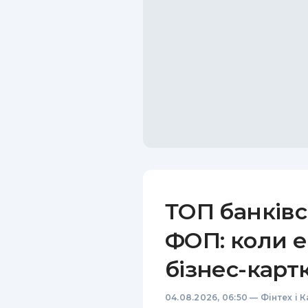
ТОП банківс
ФОП: коли е
бізнес-карт
04.08.2026, 06:50
—
Фінтех і 