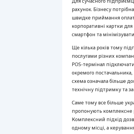
Для сучасного підприємц
рахунок. Бізнесу потрібна
швидке приймання оплат,
корпоративні картки для 
смартфон та мінімізувати
Ще кілька років тому пі
послугами різних компані
POS-термінал підключати
окремого постачальника, 
схема означала більше дог
технічну підтримку та за
Саме тому все більше укр
пропонують комплексне р
Комплексний підхід дозв
одному місці, а керуван