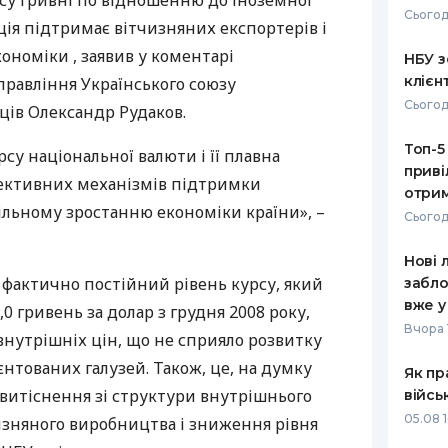
су гривні по відношенню до іноземної
Сьогод
ція підтримає вітчизняних експортерів і
РЕЙТИНГ ДЕБЕТОВИХ
ПУТІВНИ
КАРТОК
СТРАХУ
ономіки , заявив у коментарі
НБУ з
клієн
правління Українського союзу
ЩОМІСЯЧНИЙ ОГЛЯД
ВСІ СТРА
Сьогод
ців Олександр Рудаков.
КЕШБЕКУ
СТРАХОВ
Топ-5
ПУТІВНИКИ ПО
су національної валюти і її плавна
приві
БАНКІВСЬКИХ КАРТКАХ
ВІДГУКИ
фективних механізмів підтримки
КОМПАНІ
отрим
більному зростанню економіки країни», –
Сьогод
ДОСТАВК
Нові 
КОНТАКТ
 фактично постійний рівень курсу, який
забло
вже у
,0 гривень за долар з грудня 2008 року,
Вчора 
внутрішніх цін, що не сприяло розвитку
нтованих галузей. Також, це, на думку
Як пр
витіснення зі структури внутрішнього
війсь
05.08 1
изняного виробництва і зниження рівня