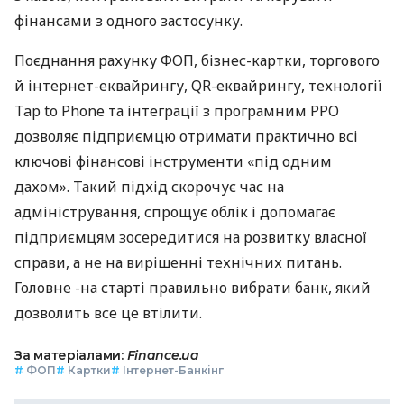
фінансами з одного застосунку.
Поєднання рахунку ФОП, бізнес-картки, торгового
й інтернет-еквайрингу, QR-еквайрингу, технології
Tap to Phone та інтеграції з програмним РРО
дозволяє підприємцю отримати практично всі
ключові фінансові інструменти «під одним
дахом». Такий підхід скорочує час на
адміністрування, спрощує облік і допомагає
підприємцям зосередитися на розвитку власної
справи, а не на вирішенні технічних питань.
Головне -на старті правильно вибрати банк, який
дозволить все це втілити.
За матеріалами:
Finance.ua
#
ФОП
#
Картки
#
Інтернет-Банкінг