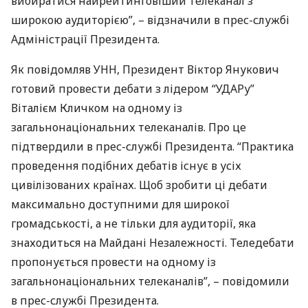
вибиратися найрейтинговіший телеканал з
широкою аудиторією”, – відзначили в прес-службі
Адміністрації Президента.
Як повідомляв
УНН
, Президент Віктор Янукович
готовий провести дебати з лідером “
УДАР
у”
Віталієм Кличком на одному із
загальнонаціональних телеканалів. Про це
підтвердили в прес-службі Президента. “Практика
проведення подібних дебатів існує в усіх
цивілізованих країнах. Щоб зробити ці дебати
максимально доступними для широкої
громадськості, а не тільки для аудиторії, яка
знаходиться на Майдані Незалежності. Теледебати
пропонується провести на одному із
загальнонаціональних телеканалів”, – повідомили
в прес-службі Президента.