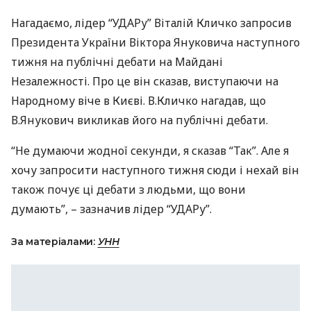
Нагадаємо, лідер “
УДАР
у” Віталій Кличко запросив
Президента України Віктора Януковича наступного
тижня на публічні дебати на Майдані
Незалежності. Про це він сказав, виступаючи на
Народному віче в Києві. В.Кличко нагадав, що
В.Янукович викликав його на публічні дебати.
“Не думаючи жодної секунди, я сказав “Так”. Але я
хочу запросити наступного тижня сюди і нехай він
також почує ці дебати з людьми, що вони
думають”, – зазначив лідер “
УДАР
у”.
За матеріалами:
УНН