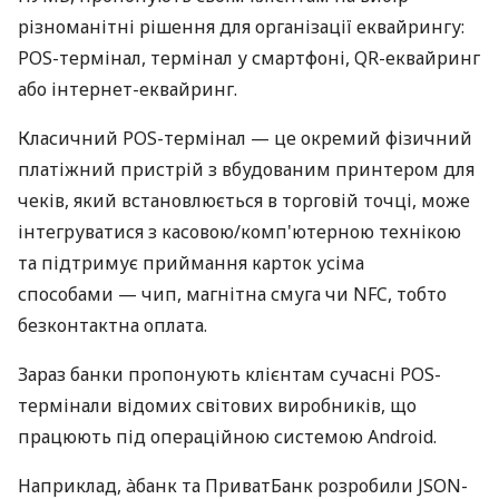
різноманітні рішення для організації еквайрингу:
POS-термінал, термінал у смартфоні, QR-еквайринг
або інтернет-еквайринг.
Класичний POS-термінал — це окремий фізичний
платіжний пристрій з вбудованим принтером для
чеків, який встановлюється в торговій точці, може
інтегруватися з касовою/комп'ютерною технікою
та підтримує приймання карток усіма
способами — чип, магнітна смуга чи NFC, тобто
безконтактна оплата.
Зараз банки пропонують клієнтам сучасні POS-
термінали відомих світових виробників, що
працюють під операційною системою Android.
Наприклад, àбанк та ПриватБанк розробили JSON-