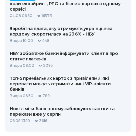
коли еквайринг, РРО та бізнес-картки в одному
сервісі
04.08 06:50
16573
Заробітна плата, яку отримують українці з-за
кордону, скоротилася на 23,6% - НБУ
Вчора 10:00
448
НБУ зобов’яже банки інформувати клієнтів про
статус платежів
Вчора 08:02
2095
Топ-5 преміальних карток з привілеями: які
переваги можуть отримати нині VIP-клієнти
банків
Вчора 06:50
789
Нові ліміти банків: кому заблокують картки та
перекази вже у серпні
06.08 13:10
3616