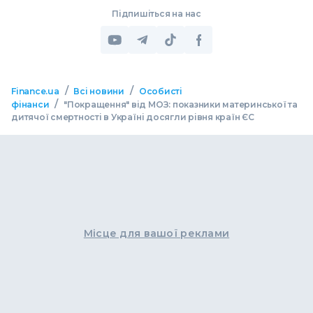
Підпишіться на нас
/
/
Finance.ua
Всі новини
Особисті
/
фінанси
"Покращення" від МОЗ: показники материнської та
дитячої смертності в Україні досягли рівня країн ЄС
Місце для вашої реклами