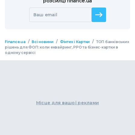
розсилці finance.ua
Ваш email
/
/
/
Finance.ua
Всі новини
Фінтех і Картки
ТОП банківських
рішень для ФОП: коли еквайринг, РРО та бізнес-картки в
одному сервісі
Місце для вашої реклами