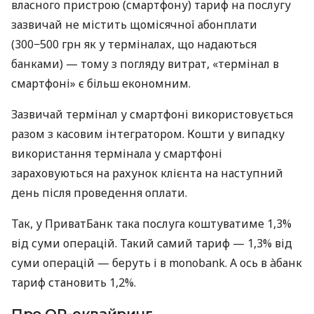
власного пристрою (смартфону) тариф на послугу
зазвичай не містить щомісячної абонплати
(300−500 грн як у терміналах, що надаються
банками) — тому з погляду витрат, «термінал в
смартфоні» є більш економним.
Зазвичай термінал у смартфоні використовується
разом з касовим інтегратором. Кошти у випадку
використання термінала у смартфоні
зараховуються на рахунок клієнта на наступний
день після проведення оплати.
Так, у ПриватБанк така послуга коштуватиме 1,3%
від суми операцій. Такий самий тариф — 1,3% від
суми операцій — беруть і в monobank. А ось в àбанк
тариф становить 1,2%.
Про QR-еквайринг