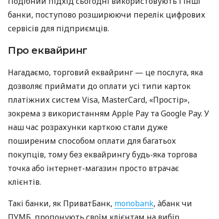
Подібний підхід сьогодні використовують і інші
банки, поступово розширюючи перелік цифрових
сервісів для підприємців.
Про еквайринг
Нагадаємо, торговий еквайринг — це послуга, яка
дозволяє приймати до оплати усі типи карток
платіжних систем Visa, MasterCard, «Простір»,
зокрема з використанням Apple Pay та Google Pay. У
наш час розрахунки карткою стали дуже
поширеним способом оплати для багатьох
покупців, тому без еквайрингу будь-яка торгова
точка або інтернет-магазин просто втрачає
клієнтів.
Такі банки, як ПриватБанк,
monobank
, àбанк чи
ПУМБ, пропонують своїм клієнтам на вибір