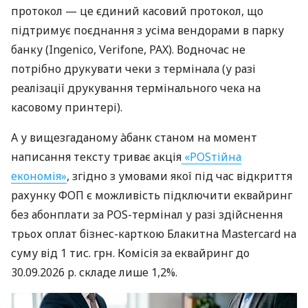
протокол — це єдиний касовий протокол, що
підтримує поєднання з усіма вендорами в парку
банку (Ingenico, Verifone, PAX). Водночас не
потрібно друкувати чеки з термінала (у разі
реалізації друкування термінального чека на
касовому принтері).
А у вищезгаданому àбанк станом на момент
написання тексту триває акція
«POSтійна
економія»
, згідно з умовами якої під час відкриття
рахунку ФОП є можливість підключити еквайринг
без абонплати за POS-термінал у разі здійснення
трьох оплат бізнес-карткою Блакитна Mastercard на
суму від 1 тис. грн. Комісія за еквайринг до
30.09.2026 р. складе лише 1,2%.