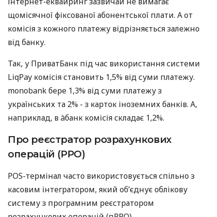
Інтернет-еквайринг зазвичай не вимагає
щомісячної фіксованої абонентської плати. А от
комісія з кожного платежу відрізняється залежно
від банку.
Так, у ПриватБанк під час використання системи
LiqPay комісія становить 1,5% від суми платежу.
monobank бере 1,3% від суми платежу з
українських та 2% - з карток іноземних банків. А,
наприклад, в àбанк комісія складає 1,2%.
Про реєстратор розрахункових
операцій (РРО)
POS-термінал часто використовується спільно з
касовим інтегратором, який об’єднує облікову
систему з програмним реєстратором
розрахункових операцій (пРРО).