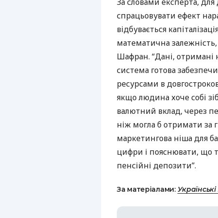
За словами експерта, для
спрацьовувати ефект нара
відбувається капіталізаці
математична залежність, 
Шафран. “Дані, отримані н
система готова забезпеч
ресурсами в довгостроково
якщо людина хоче собі зі
валютний вклад, через п
ніж могла б отримати за 
маркетингова ніша для ба
цифри і пояснювати, що 
пенсійні депозити”.
За матеріалами:
Українські