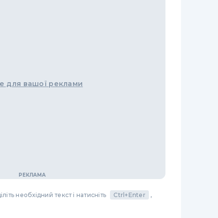
е для вашої реклами
літь необхідний текст і натисніть
Ctrl+Enter
,