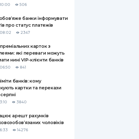
10:00
506
КИ ПО
ВАННЮ
обов’яже банки інформувати
тів про статус платежів
ХОВІ ПОЛІСИ
08:02
2347
І КОМПАНІЇ
 преміальних карток з
леями: які переваги можуть
 ПРО СТРАХОВІ
Ї
ати нині VIP-клієнти банків
06:50
841
А І ОПЛАТА
ліміти банків: кому
И
кують картки та перекази
 серпні
3:10
3840
ацює арешт рахунків
ковозобов’язаних чоловіків
6:33
14276