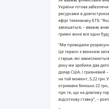
Як вважає фінансовий ана
України готова забезпеч
ресурсами в довгостроков
ефірі телеканалу
БТБ
. “Я
залишаться, – вважає анал
гривні вони все одно буду
“Ми проводили розрахунк
Це термін з великим запа
старше, які замислюються 
року ми зробили два депо
долар
США
, і гривневий 
на той момент, 5,22 грн. 
отримали близько 22 грн, 
про те, що на довгому го
відсоткову ставку”, – роз