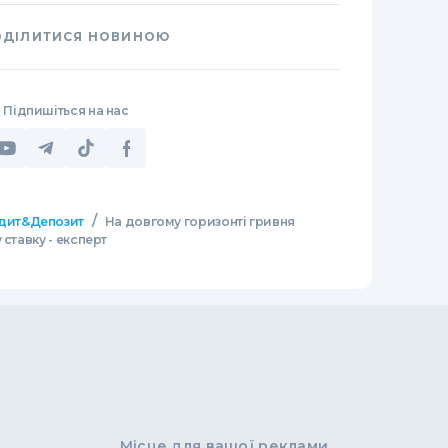
ОДІЛИТИСЯ НОВИНОЮ
Підпишіться на нас
/
дит&Депозит
На довгому горизонті гривня
ставку - експерт
Місце для вашої реклами