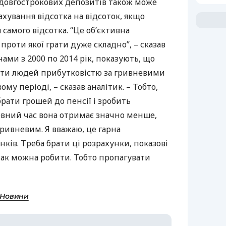
 довгострокових депозитів також може
хування відсотка на відсоток, якщо
я самого відсотка. “Це об’єктивна
проти якої грати дуже складно”, – сказав
ами з 2000 по 2014 рік, показують, що
ити людей прибутковістю за гривневими
му періоді, – сказав аналітик. – Тобто,
брати грошей до пенсії і зробить
евний час вона отримає значно менше,
гривневим. Я вважаю, це гарна
нків. Треба брати ці розрахунки, показові
так можна робити. Тобто пропагувати
 Новини