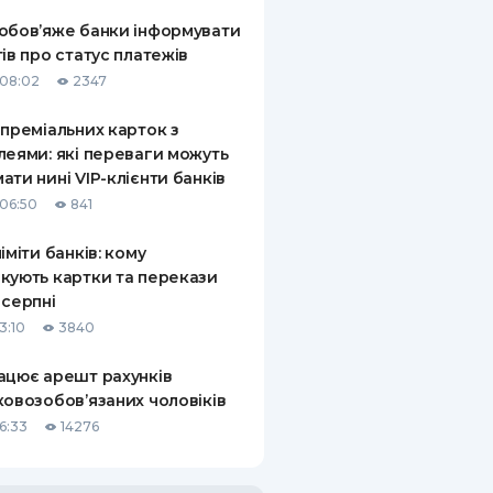
обов’яже банки інформувати
тів про статус платежів
08:02
2347
 преміальних карток з
леями: які переваги можуть
ати нині VIP-клієнти банків
06:50
841
ліміти банків: кому
кують картки та перекази
 серпні
3:10
3840
ацює арешт рахунків
ковозобов’язаних чоловіків
6:33
14276