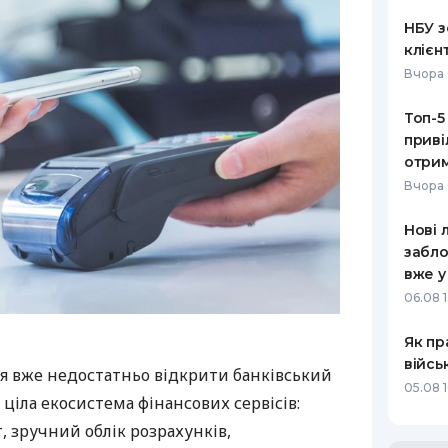
НБУ з
клієн
Вчора 
Топ-5
приві
отрим
Вчора 
Нові 
забло
вже у
06.08 1
Як пр
війсь
я вже недостатньо відкрити банківський
05.08 1
 ціла екосистема фінансових сервісів:
 зручний облік розрахунків,