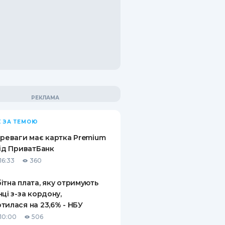
 ЗА ТЕМОЮ
ереваги має картка Premium
від ПриватБанк
16:33
360
ітна плата, яку отримують
нці з-за кордону,
тилася на 23,6% - НБУ
10:00
506