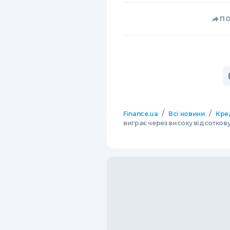
П
/
/
Finance.ua
Всі новини
Кре
виграє через високу відсоткову 