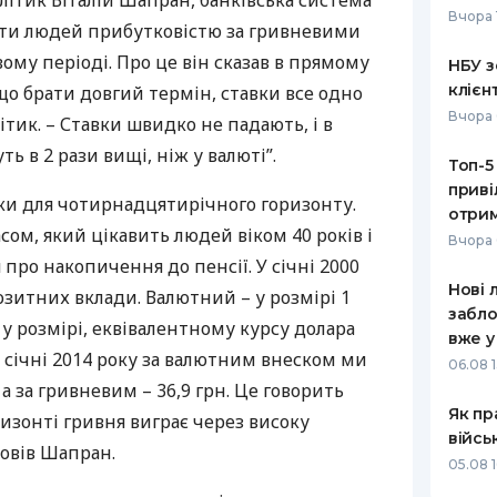
літик Віталій Шапран, банківська система
Вчора 
ити людей прибутковістю за гривневими
РЕЙТИНГ ДЕБЕТОВИХ
ПУТІВНИ
КАРТОК
СТРАХУ
ому періоді. Про це він сказав в прямому
НБУ з
клієн
кщо брати довгий термін, ставки все одно
ЩОМІСЯЧНИЙ ОГЛЯД
ВСІ СТРА
Вчора 
ітик. – Ставки швидко не падають, і в
КЕШБЕКУ
СТРАХОВ
ть в 2 рази вищі, ніж у валюті”.
Топ-5
ПУТІВНИКИ ПО
приві
БАНКІВСЬКИХ КАРТКАХ
ВІДГУКИ
и для чотирнадцятирічного горизонту.
КОМПАНІ
отрим
сом, який цікавить людей віком 40 років і
Вчора 
ДОСТАВК
про накопичення до пенсії. У січні 2000
Нові 
зитних вклади. Валютний – у розмірі 1
КОНТАКТ
забло
– у розмірі, еквівалентному курсу долара
вже у
У січні 2014 року за валютним внеском ми
06.08 1
а за гривневим – 36,9 грн. Це говорить
Як пр
ризонті гривня виграє через високу
війсь
повів Шапран.
05.08 1