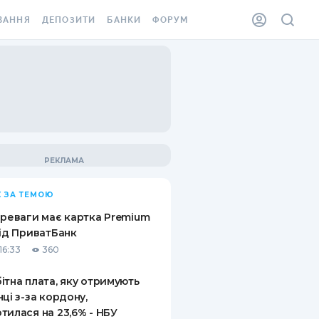
ВАННЯ
ДЕПОЗИТИ
БАНКИ
ФОРУМ
ІЛКА
ВСІ ДЕПОЗИТИ
ВСІ БАНКИ
АННЯ ЖИТЛА ВІД
ДЕПОЗИТИ В USD
ВІДГУКИ ПРО БАНКИ
 ШАХЕДІВ
ДЕПОЗИТИ В EUR
МІКРОФІНАНСОВІ
ХОВКА ЗА КОРДОН
ОРГАНІЗАЦІЇ
БОНУС ДО ДЕПОЗИТІВ
ВІДГУКИ ПРО МФО
УМОВИ АКЦІЇ
КАРТА
 ЗА ТЕМОЮ
ПИТАННЯ ТА ВІДПОВІДІ
ННА ВІНЬЄТКА
ереваги має картка Premium
ДЕПОЗИТНИЙ КАЛЬКУЛЯТОР
від ПриватБанк
 СПІВРОБІТНИКІВ
16:33
360
ПУТІВНИКИ ПО
SSISTANCE
ЗАОЩАДЖЕННЯМ
ітна плата, яку отримують
нці з-за кордону,
АННЯ ВІД
тилася на 23,6% - НБУ
Х ВИПАДКІВ