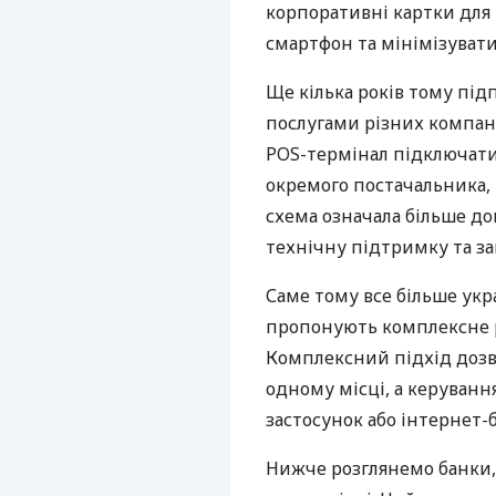
корпоративні картки для 
смартфон та мінімізувати
Ще кілька років тому пі
послугами різних компані
POS-термінал підключати
окремого постачальника, 
схема означала більше дог
технічну підтримку та за
Саме тому все більше укр
пропонують комплексне р
Комплексний підхід дозв
одному місці, а керуван
застосунок або інтернет-б
Нижче розглянемо банки,