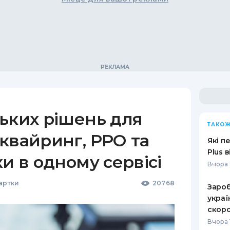
ьких рішень для
ТАКОЖ
квайринг, РРО та
Які п
Plus 
ки в одному сервісі
Вчора 
Картки
20768
Зароб
украї
скоро
Вчора 