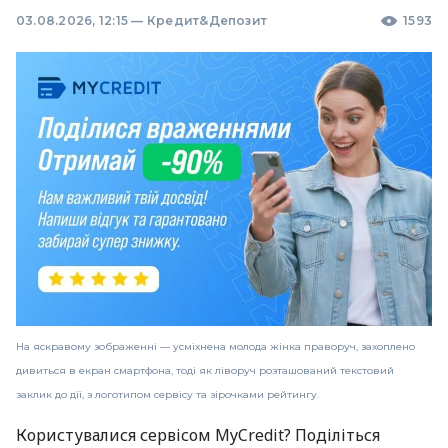
03.08.2026, 12:15
—
Кредит&Депозит
1593
На яскравому зображенні — усміхнена молода жінка праворуч, захоплено
дивиться в екран смартфона, тоді як ліворуч розташований текстовий
заклик до дії, з логотипом сервісу та зірочками рейтингу.
Користувалися сервісом MyCredit? Поділіться