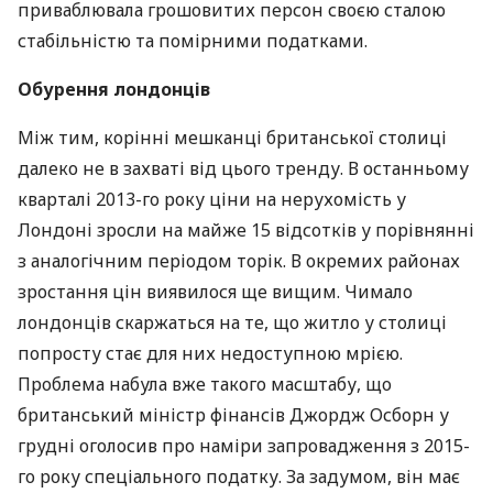
приваблювала грошовитих персон своєю сталою
стабільністю та помірними податками.
Обурення лондонців
Між тим, корінні мешканці британської столиці
далеко не в захваті від цього тренду. В останньому
кварталі 2013-го року ціни на нерухомість у
Лондоні зросли на майже 15 відсотків у порівнянні
з аналогічним періодом торік. В окремих районах
зростання цін виявилося ще вищим. Чимало
лондонців скаржаться на те, що житло у столиці
попросту стає для них недоступною мрією.
Проблема набула вже такого масштабу, що
британський міністр фінансів Джордж Осборн у
грудні оголосив про наміри запровадження з 2015-
го року спеціального податку. За задумом, він має