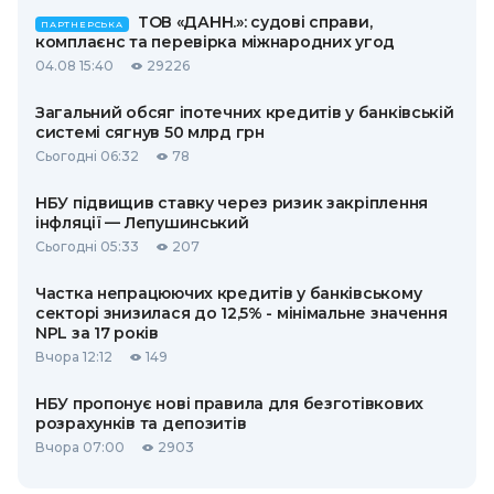
ТОВ «ДАНН.»: судові справи,
ПАРТНЕРСЬКА
комплаєнс та перевірка міжнародних угод
04.08 15:40
29226
Загальний обсяг іпотечних кредитів у банківській
системі сягнув 50 млрд грн
Сьогодні 06:32
78
НБУ підвищив ставку через ризик закріплення
інфляції — Лепушинський
Сьогодні 05:33
207
Частка непрацюючих кредитів у банківському
секторі знизилася до 12,5% - мінімальне значення
NPL за 17 років
Вчора 12:12
149
НБУ пропонує нові правила для безготівкових
розрахунків та депозитів
Вчора 07:00
2903