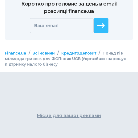
Коротко про головне за день в email
розсилці finance.ua
Ваш email
/
/
/
Finance.ua
Всі новини
Кредит&Депозит
Понад пів
мільярда гривень для ФОПів: як UGB (Укргазбанк) нарощує
підтримку малого бізнесу
Місце для вашої реклами