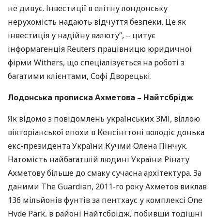
не дивує. Інвестиції в елітну лондонську
нерухомість надають відчуття безпеки. Це як
інвестиція у надійну валюту”, – цитує
інформагенція Reuters працівницю юридичної
фірми Withers, що спеціалізується на роботі з
багатими клієнтами, Софі Дворецькі.
Лодонська прописка Ахметова – Найтсбрідж
Як відомо з повідомлень українських
ЗМІ
, віллою
вікторіанської епохи в Кенсінгтоні володіє донька
екс-президента України Кучми Олена Пінчук.
Натомість найбагатшій людині України Рінату
Ахметову більше до смаку сучасна архітектура. За
даними The Guardіan, 2011-го року Ахметов виклав
136 мільйонів фунтів за пентхаус у комплексі One
Hyde Park, в районі Найтсбрідж, побивши тодішні