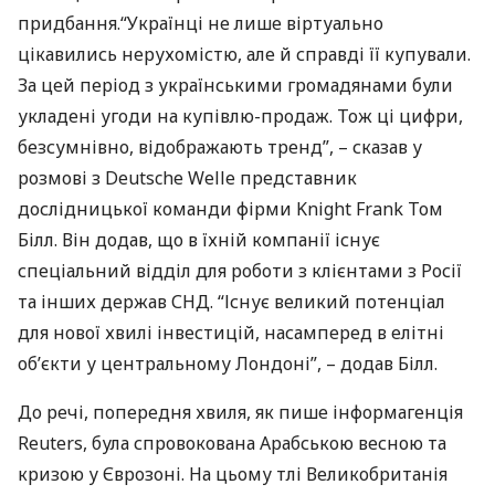
придбання.“Українці не лише віртуально
цікавились нерухомістю, але й справді її купували.
За цей період з українськими громадянами були
укладені угоди на купівлю-продаж. Тож ці цифри,
безсумнівно, відображають тренд”, – сказав у
розмові з Deutsche Welle представник
дослідницької команди фірми Knіght Frank Том
Білл. Він додав, що в їхній компанії існує
спеціальний відділ для роботи з клієнтами з Росії
та інших держав
СНД
. “Існує великий потенціал
для нової хвилі інвестицій, насамперед в елітні
об’єкти у центральному Лондоні”, – додав Білл.
До речі, попередня хвиля, як пише інформагенція
Reuters, була спровокована Арабською весною та
кризою у Єврозоні. На цьому тлі Великобританія