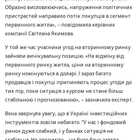
Образно висловлюючись, напруження політичних
пристрастей направило потік покупців в сегмент
первинного житла», – повідомила керівник
компанії Світлана Якимова.
У той же час учасники угод на вторинному ринку
зайняли вичікувальну позицію. «На відміну від
первинного ринку житла, ціни на вторинному
ринку номінуються в доларі. І зараз багато
продавців і покупці припиняють процес угоди до
тих пір, поки ситуація з курсом не стане більш
стабільною і прогнозованою», – зазначила експерт.
Вона звернула увагу, що в Україні інвестиційних
інструментів зовсім небагато. “У нас і фондовий
ринок дуже слабкий, і у банках ситуація не
стабільна. Не зрозуміло – чи буде банк завтра