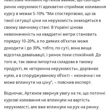
ринок нерухомості адекватно сприймає коливання
курсу в межах 5-10%. “Ми спостерігаємо, що за
такої ситуації ціни на нерухомість знаходяться в
своєму звичному стані. В Україні цінова
невизначеність на квадратні метри становить
порядку 10-20%, а по деяких об’єктах може
доходити і до 30%, тобто, по суті, вона вища
відсотка девальвації, і ринок поки спокійний. До
того ж, так звана імпортна складова в такому
продукті, як «вторинна нерухомість», дорівнює
нулю, а в споруджуваному об’єкті – незначна і не
може вплинути на ціну”, – пояснив експерт.
Водночас, Артюхов звернув увагу на те, що поточні
курсові коливання не вплинули на вартість
нерухомості, але вже вплинули на рух на ринку.