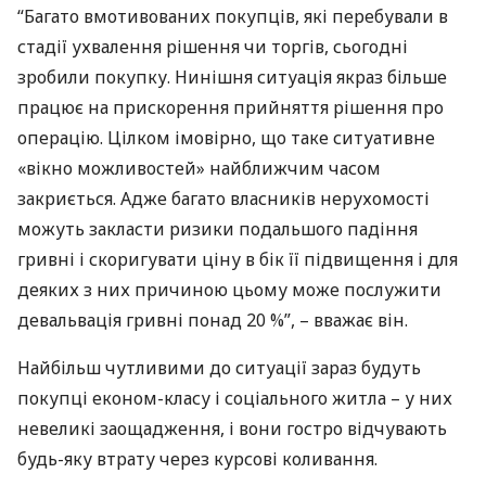
“Багато вмотивованих покупців, які перебували в
стадії ухвалення рішення чи торгів, сьогодні
зробили покупку. Нинішня ситуація якраз більше
працює на прискорення прийняття рішення про
операцію. Цілком імовірно, що таке ситуативне
«вікно можливостей» найближчим часом
закриється. Адже багато власників нерухомості
можуть закласти ризики подальшого падіння
гривні і скоригувати ціну в бік її підвищення і для
деяких з них причиною цьому може послужити
девальвація гривні понад 20 %”, – вважає він.
Найбільш чутливими до ситуації зараз будуть
покупці економ-класу і соціального житла – у них
невеликі заощадження, і вони гостро відчувають
будь-яку втрату через курсові коливання.