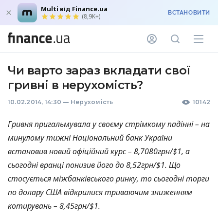
Multi від Finance.ua
ВСТАНОВИТИ
(8,9K+)
Чи варто зараз вкладати свої
гривні в нерухомість?
10.02.2014, 14:30
—
Нерухомість
10142
Гривня пригальмувала у своєму стрімкому падінні – на
минулому тижні Національний банк України
встановив новий офіційний курс – 8,7080грн/$1, а
сьогодні вранці понизив його до 8,52грн/$1. Що
стосується міжбанківського ринку, то сьогодні торги
по долару
США
відкрилися триваючим зниженням
котирувань – 8,45грн/$1.