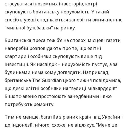
стосуватися іноземних інвесторів, котрі
скуповують британську нерухомість. У такий
спосіб в уряді сподіваються запобігти виникненню
“мильної бульбашки” на ринку.
Британська преса теж б’є на сполох: місцеві газети
наперебій розповідають про те, що елітні
квартири і особняки скуповують лише під
інвестиції. Як наслідок – нерухомість пустує, а за
будинками нема кому доглядати. Наприклад,
британська The Guardian цього тижня повідомила,
що деякі елітні особняки на “вулиці мільярдерів”
Бішопс-авеню простоюють занедбаними і вже
потребують ремонту.
Тим не менше, багатіїв з різних країн, від України і
до Індонезії, нічого, схоже, не відлякує. “Мене це