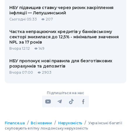
НБУ підвищив ставку через ризик закріплення
інфляції — Лепушинський
Сьогодні 05:33
207
Частка непрацюючих кредитів у банківському
секторі знизилася до 12,5% - мінімальне значення
NPL за 17 років
Вчора 12:12
149
НБУ пропонує нові правила для безготівкових
розрахунків та депозитів
Вчора 07:00
2903
Підпишіться на нас
/
/
/
Finance.ua
Всі новини
Нерухомість
Українські багатії
скуповують елітну лондонську нерухомість