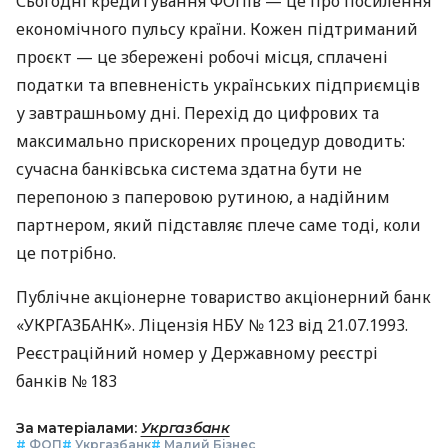
Сьогодні кредитування ФОПів — це про посилення
економічного пульсу країни. Кожен підтриманий
проєкт — це збережені робочі місця, сплачені
податки та впевненість українських підприємців
у завтрашньому дні. Перехід до цифрових та
максимально прискорених процедур доводить:
сучасна банківська система здатна бути не
перепоною з паперовою рутиною, а надійним
партнером, який підставляє плече саме тоді, коли
це потрібно.
Публічне акціонерне товариство акціонерний банк
«УКРГАЗБАНК». Ліцензія НБУ № 123 від 21.07.1993.
Реєстраційний номер у Державному реєстрі
банків № 183
За матеріалами:
Укргазбанк
#
ФОП
#
Укргазбанк
#
Малий Бізнес