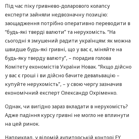
Під час піку гривнево-доларового колапсу
експерти зайняли недвозначну позицію:
заощадження потрібно оперативно переводити в
“будь-які тверді валюти” та нерухомість. “На
сьогодні я змушений радити українцям: як можна
швидше будь-які гривні, що у вас є, міняйте на
будь-яку тверду валюту”, – порадив голова
Комітету економістів України Новак. “Якщо дійсно
у вас є гроші і ви дійсно бачите девальвацію –
купуйте нерухомість”, – у свою чергу зазначив
економічний експерт Олександр Охріменко.
Однак, чи вигідно зараз вкладати в нерухомість?
Адже падіння курсу гривні не могло не вплинути
на цей ринок.
Наприклад, у відомій аудиторській конторі EY