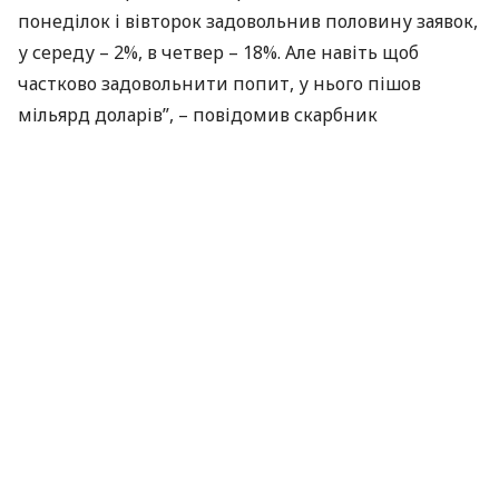
понеділок і вівторок задовольнив половину заявок,
у середу – 2%, в ​​четвер – 18%. Але навіть щоб
частково задовольнити попит, у нього пішов
мільярд доларів”, – повідомив скарбник
невеликого банку.
Нагадаємо, попередній мінімум резервів був
зафіксований за підсумками листопада, коли вони
впали до рівня $18,791 млрд, що відповідає
показникам 2006 року. Потім до країни надійшли
$3 млрд з Росії, що дозволило збільшити резерви
до $20,4 млрд.
За матеріалами:
lb.ua
ПОДІЛИТИСЯ НОВИНОЮ