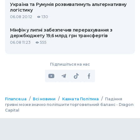
Україна та Румунія розвиватимуть альтернативну
логістику
06.08 20:12
130
Мінфін у липні забезпечив перерахування з
держбюджету 19,6 млрд грн трансфертів
06.08 11:23
555
Підпишіться на нас
/
/
/
Finance.ua
Всі новини
Казна та Політика
Падіння
гривні може значно поліпшити торговельний баланс - Dragon
Capital