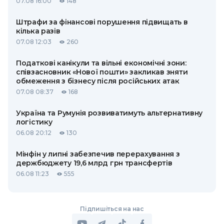
07.08 16:00
148
Штрафи за фінансові порушення підвищать в
кілька разів
07.08 12:03
260
Податкові канікули та вільні економічні зони:
співзасновник «Нової пошти» закликав зняти
обмеження з бізнесу після російських атак
07.08 08:37
168
Україна та Румунія розвиватимуть альтернативну
логістику
06.08 20:12
130
Мінфін у липні забезпечив перерахування з
держбюджету 19,6 млрд грн трансфертів
06.08 11:23
555
Підпишіться на нас