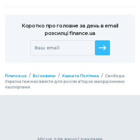
Коротко про головне за день в email
розсилці finance.ua
Ваш email
/
/
/
Finance.ua
Всі новини
Казна та Політика
Свобода:
Україна теж має ввести для росіян в'їзд за закордонними
паспортами
Місце для вашої реклами