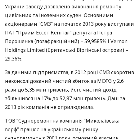
України заводу дозволено виконання ремонту
цивільних та іноземних суден. Основними
акціонерами “
СМЗ
” на початок 2013 року виступали
ПАТ
“Прайм Ессет Кепітал” депутата Петра
Порошенка (позафракційний) – 59,9585% і Vernon
Holdings Limited (Британські Віргінські острови) –
29,36%.
За даними підприємства, в 2012 році
СМЗ
скоротив
неконсолідований чистий збиток за
МСФЗ
у 2,6
рази до 5,35 млн гривень, його чистий дохід
збільшився на 17% до 52,87 млн гривень. Дані за
2013 рік компанія не оприлюднила.
ТОВ
“Судноремонтна компанія “Миколаївська
верф” працює на українському ринку
судноремонту з 2001 року, основний власник