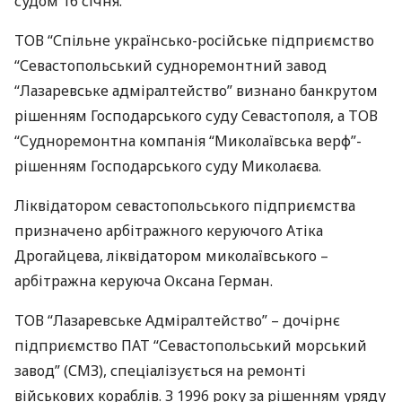
судом 16 січня.
ТОВ
“Спільне українсько-російське підприємство
“Севастопольський судноремонтний завод
“Лазаревське адміралтейство” визнано банкрутом
рішенням Господарського суду Севастополя, а
ТОВ
“Судноремонтна компанія “Миколаївська верф”-
рішенням Господарського суду Миколаєва.
Ліквідатором севастопольського підприємства
призначено арбітражного керуючого Атіка
Дрогайцева, ліквідатором миколаївського –
арбітражна керуюча Оксана Герман.
ТОВ
“Лазаревське Адміралтейство” – дочірнє
підприємство
ПАТ
“Севастопольський морський
завод” (
СМЗ
), спеціалізується на ремонті
військових кораблів. З 1996 року за рішенням уряду