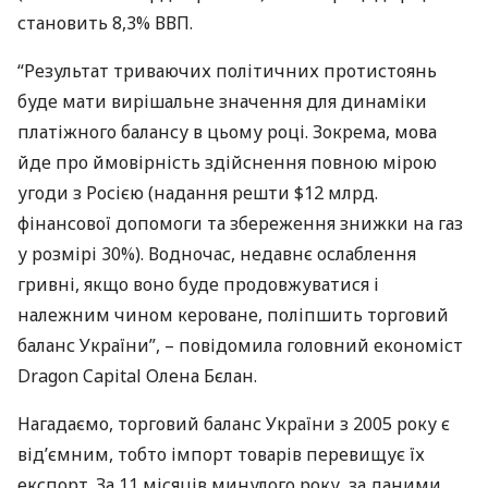
становить 8,3%
ВВП
.
“Результат триваючих політичних протистоянь
буде мати вирішальне значення для динаміки
платіжного балансу в цьому році. Зокрема, мова
йде про ймовірність здійснення повною мірою
угоди з Росією (надання решти $12 млрд.
фінансової допомоги та збереження знижки на газ
у розмірі 30%). Водночас, недавнє ослаблення
гривні, якщо воно буде продовжуватися і
належним чином кероване, поліпшить торговий
баланс України”, – повідомила головний економіст
Dragon Capital Олена Бєлан.
Нагадаємо, торговий баланс України з 2005 року є
від’ємним, тобто імпорт товарів перевищує їх
експорт. За 11 місяців минулого року, за даними