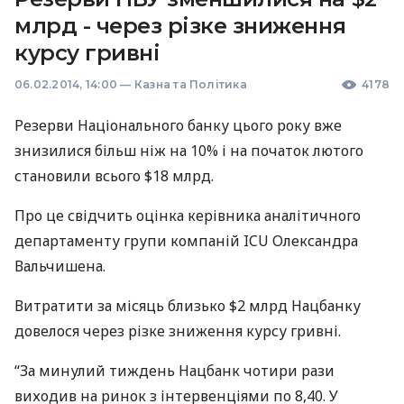
млрд - через різке зниження
курсу гривні
06.02.2014, 14:00
—
Казна та Політика
4178
Резерви Національного банку цього року вже
знизилися більш ніж на 10% і на початок лютого
становили всього $18 млрд.
Про це свідчить оцінка керівника аналітичного
департаменту групи компаній
ICU
Олександра
Вальчишена.
Витратити за місяць близько $2 млрд Нацбанку
довелося через різке зниження курсу гривні.
“За минулий тиждень Нацбанк чотири рази
виходив на ринок з інтервенціями по 8,40. У