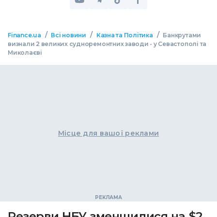
/
/
/
Finance.ua
Всі новини
Казна та Політика
Банкрутами
визнали 2 великих судноремонтних заводи - у Севастополі та
Миколаєві
Місце для вашої реклами
Резерви НБУ зменшилися на $2