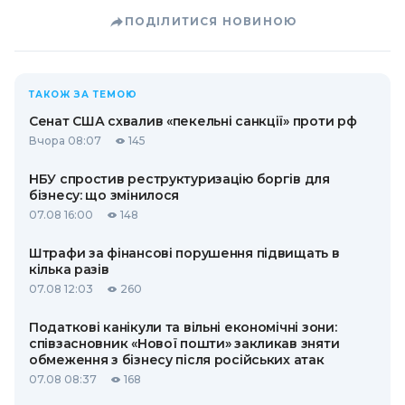
ПОДІЛИТИСЯ НОВИНОЮ
ТАКОЖ ЗА ТЕМОЮ
Сенат США схвалив «пекельні санкції» проти рф
Вчора 08:07
145
НБУ спростив реструктуризацію боргів для
бізнесу: що змінилося
07.08 16:00
148
Штрафи за фінансові порушення підвищать в
кілька разів
07.08 12:03
260
Податкові канікули та вільні економічні зони:
співзасновник «Нової пошти» закликав зняти
обмеження з бізнесу після російських атак
07.08 08:37
168