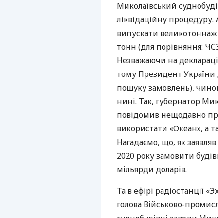
Миколаївський суднобуді
ліквідаційну процедуру. 
випускати великотоннажн
тонн (для порівняння:
ЧС
Незважаючи на декларацію
тому Президент України 
пошуку замовлень), чинов
нині. Так, губернатор Мик
повідомив нещодавно про 
використати «Океан», а 
Нагадаємо, що, як заявляв
2020 року замовити буді
мільярди доларів.
Та в ефірі радіостанції «
голова Військово-промисл