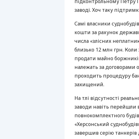
підконтрольному Петру 
заводі. Хоч таку підтрим
Самі власники суднобуді
кошти за рахунок держави
числа «злісних неплатник
близько 12 млн грн. Коли
продати майно боржників
належать за договорами 
проходить процедуру бан
захищений.
На тлі відсутності реаль
заводи навіть перейшли в
повнокомплектного будів
«Херсонський суднобудів
завершив серію танкерів