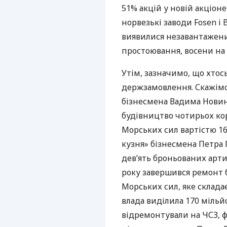
51% акцій у новій акціоне
норвезькі заводи Fosen і
виявилися незавантажени
простоювання, восени на
Утім, зазначимо, що хтос
держзамовлення. Скажімо
бізнесмена Вадима Новин
будівництво чотирьох кор
Морських сил вартістю 16
кузня» бізнесмена Петра
дев’ять броньованих арти
року завершився ремонт б
Морських сил, яке складає
влада виділила 170 мільйо
відремонтували на
ЧСЗ
, 