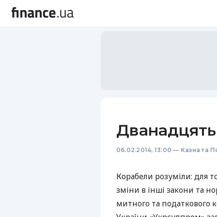
Дванадцять м
06.02.2014, 13:00
—
Казна та П
Корабели розуміли: для т
зміни в інші закони та н
митного та податкового к