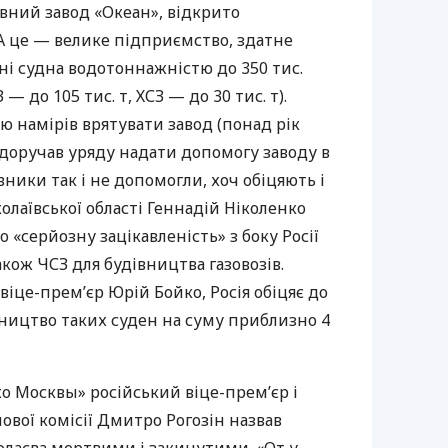
вний завод «Океан», відкрито
А це — велике підприємство, здатне
і судна водотоннажністю до 350 тис.
З
— до 105 тис. т,
ХСЗ
— до 30 тис. т).
 намірів врятувати завод (понад рік
доручав уряду надати допомогу заводу в
ники так і не допомогли, хоч обіцяють і
олаївської області Геннадій Ніколенко
«серйозну зацікавленість» з боку Росії
також
ЧСЗ
для будівництва газовозів.
 віце-прем’єр Юрій Бойко, Росія обіцяє до
вництво таких суден на суму приблизно 4
Эхо Москвы» російський віце-прем’єр і
ової комісії Дмитро Рогозін назвав