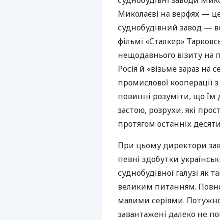
суднобудівні заводи Мик
Миколаєві на верфях — ц
суднобудівний завод — во
фільмі «Сталкер» Тарковс
нещодавнього візиту на п
Росія й «візьме зараз на 
промислової кооперації з
повинні розуміти, що їм
застою, розрухи, які про
протягом останніх десяти
При цьому директори зав
певні здобутки українськ
суднобудівної галузі як т
великим питанням. Повно
малими серіями. Потужно
завантажені далеко не по