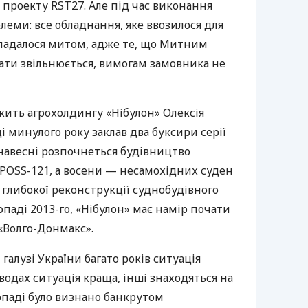
проекту RST27. Але під час виконання
еми: все обладнання, яке ввозилося для
кладалося митом, адже те, що Митним
ати звільнюється, вимогам замовника не
жить агрохолдингу «Нібулон» Олексія
і минулого року заклав два буксири серії
 навесні розпочнеться будівництво
POSS
-121, а восени — несамохідних суден
я глибокої реконструкції суднобудівного
опаді 2013-го, «Нібулон» має намір почати
«Волго-Донмакс».
 галузі України багато років ситуація
водах ситуація краща, інші знаходяться на
опаді було визнано банкрутом