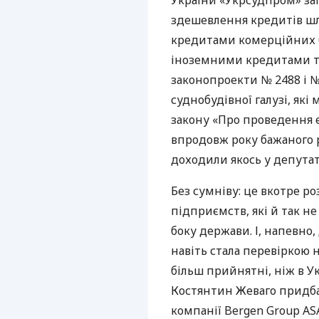
України «Укрсудпром» за
здешевлення кредитів шл
кредитами комерційних б
іноземними кредитами то
законопроекти № 2488 і №
суднобудівної галузі, як
закону «Про проведення 
впродовж року бажаного р
доходили якось у депутат
Без сумніву: це вкотре р
підприємств, які й так не
боку держави. І, напевно,
навіть стала перевіркою 
більш прийнятні, ніж в У
Костянтин Жеваго придба
компанії Bergen Group
AS