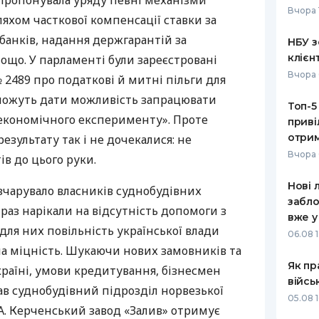
пропонувала уряду певні механізми
Вчора 
яхом часткової компенсації ставки за
РЕЙТИНГ ДЕБЕТОВИХ
ПУТІВНИ
КАРТОК
СТРАХУ
анків, надання держгарантій за
НБУ з
клієн
що. У парламенті були зареєстровані
ЩОМІСЯЧНИЙ ОГЛЯД
ВСІ СТРА
Вчора 
 2489 про податкові й митні пільги для
КЕШБЕКУ
СТРАХОВ
і можуть дати можливість запрацювати
Топ-5
ПУТІВНИКИ ПО
економічного експерименту». Проте
приві
БАНКІВСЬКИХ КАРТКАХ
ВІДГУКИ
КОМПАНІ
отрим
езультату так і не дочекалися: не
Вчора 
ів до цього руки.
ДОСТАВК
Нові 
озчарувало власників суднобудівних
КОНТАКТ
забло
 раз нарікали на відсутність допомоги з
вже у
 для них повільність української влади
06.08 1
на міцність. Шукаючи нових замовників та
Як пр
країні, умови кредитування, бізнесмен
війсь
в суднобудівний підрозділ норвезької
05.08 1
A
. Керченський завод «Залив» отримує