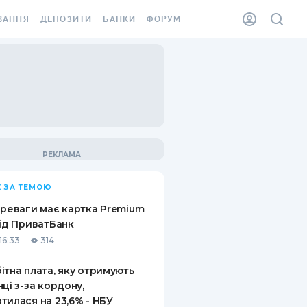
ВАННЯ
ДЕПОЗИТИ
БАНКИ
ФОРУМ
ІЛКА
ВСІ ДЕПОЗИТИ
ВСІ БАНКИ
АННЯ ЖИТЛА ВІД
ДЕПОЗИТИ В USD
ВІДГУКИ ПРО БАНКИ
 ШАХЕДІВ
ДЕПОЗИТИ В EUR
МІКРОФІНАНСОВІ
ХОВКА ЗА КОРДОН
ОРГАНІЗАЦІЇ
БОНУС ДО ДЕПОЗИТІВ
ВІДГУКИ ПРО МФО
УМОВИ АКЦІЇ
КАРТА
 ЗА ТЕМОЮ
ПИТАННЯ ТА ВІДПОВІДІ
ННА ВІНЬЄТКА
ереваги має картка Premium
ДЕПОЗИТНИЙ КАЛЬКУЛЯТОР
від ПриватБанк
 СПІВРОБІТНИКІВ
16:33
314
ПУТІВНИКИ ПО
SSISTANCE
ЗАОЩАДЖЕННЯМ
ітна плата, яку отримують
нці з-за кордону,
АННЯ ВІД
тилася на 23,6% - НБУ
Х ВИПАДКІВ