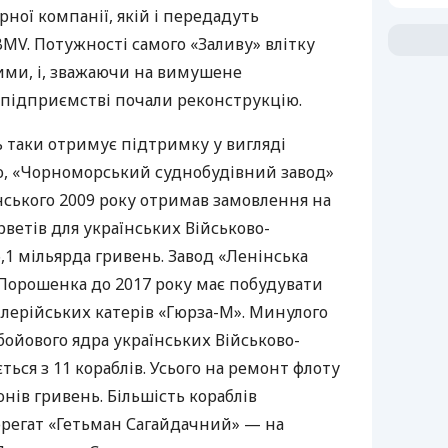
рної компанії, якій і передадуть
BMV
. Потужності самого «Заливу» влітку
ми, і, зважаючи на вимушене
 підприємстві почали реконструкцію.
ь таки отримує підтримку у вигляді
, «Чорноморський суднобудівний завод»
ського 2009 року отримав замовлення на
ветів для українських Військово-
,1 мільярда гривень. Завод «Ленінська
 Порошенка до 2017 року має побудувати
лерійських катерів «Гюрза-М». Минулого
ойового ядра українських Військово-
ться з 11 кораблів. Усього на ремонт флоту
нів гривень. Більшість кораблів
фрегат «Гетьман Сагайдачний» — на