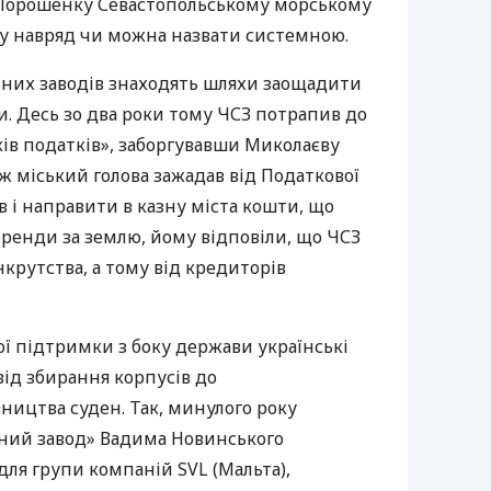
Порошенку Севастопольському морському
ку навряд чи можна назвати системною.
вних заводів знаходять шляхи заощадити
. Десь зо два роки тому
ЧСЗ
потрапив до
ів податків», заборгувавши Миколаєву
 ж міський голова зажадав від Податкової
 і направити в казну міста кошти, що
оренди за землю, йому відповіли, що
ЧСЗ
крутства, а тому від кредиторів
ної підтримки з боку держави українські
ід збирання корпусів до
ництва суден. Так, минулого року
ний завод» Вадима Новинського
 для групи компаній
SVL
(Мальта),