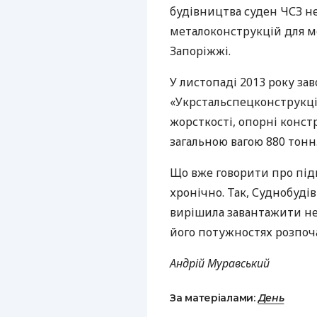
будівництва суден
ЧСЗ
не
металоконструкцій для м
Запоріжжі.
У листопаді 2013 року за
«Укрстальспецконструкція
жорсткості, опорні конст
загальною вагою 880 тонн
Що вже говорити про під
хронічно. Так, Суднобуді
вирішила завантажити не
його потужностях розпоч
Андрій Муравський
За матеріалами:
День