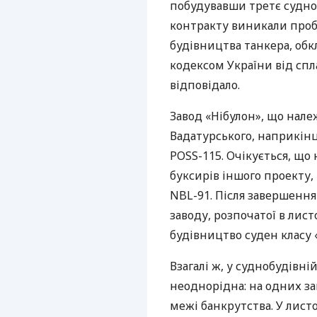
побудувавши третє судно 
контракту виникали пробл
будівництва танкера, об
кодексом України від спл
відповідало.
Завод «Нібулон», що нале
Вадатурського, наприкінц
POSS
-115. Очікується, що
буксирів іншого проекту,
NBL
-91. Після завершенн
заводу, розпочатої в лист
будівництво суден класу 
Взагалі ж, у суднобудівній
неоднорідна: на одних за
межі банкрутства. У лист