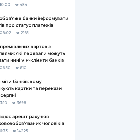
10:00
484
КИ ПО
ВАННЮ
обов’яже банки інформувати
тів про статус платежів
ХОВІ ПОЛІСИ
08:02
2165
І КОМПАНІЇ
 преміальних карток з
леями: які переваги можуть
 ПРО СТРАХОВІ
Ї
ати нині VIP-клієнти банків
06:50
810
А І ОПЛАТА
ліміти банків: кому
И
кують картки та перекази
 серпні
3:10
3698
ацює арешт рахунків
ковозобов’язаних чоловіків
6:33
14225