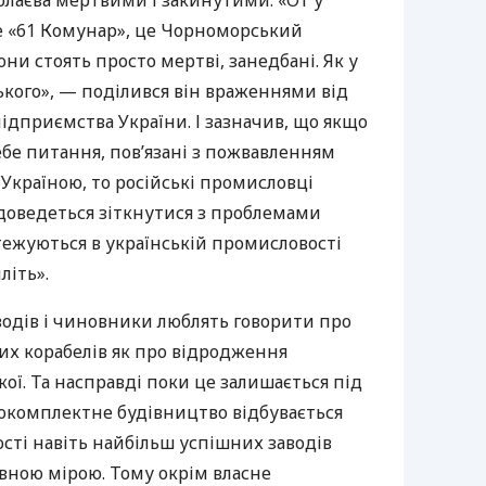
олаєва мертвими і закинутими. «От у
е «61 Комунар», це Чорноморський
ни стоять просто мертві, занедбані. Як у
ького», — поділився він враженнями від
ідприємства України. І зазначив, що якщо
себе питання, пов’язані з пожвавленням
 Україною, то російські промисловці
 доведеться зіткнутися з проблемами
стежуються в українській промисловості
літь».
одів і чиновники люблять говорити про
их корабелів як про відродження
акої. Та насправді поки це залишається під
комплектне будівництво відбувається
сті навіть найбільш успішних заводів
вною мірою. Тому окрім власне