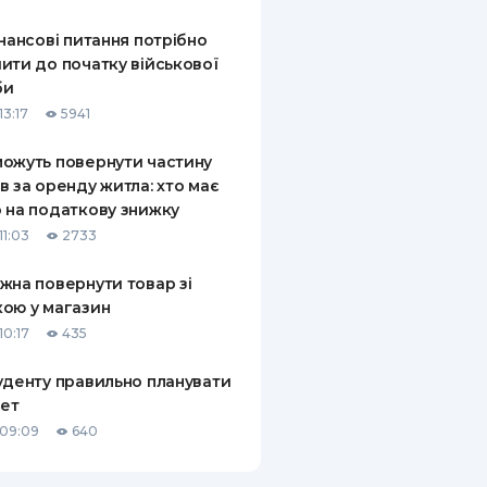
КИ ПО
інансові питання потрібно
ВАННЮ
ити до початку військової
би
ХОВІ ПОЛІСИ
13:17
5941
І КОМПАНІЇ
ожуть повернути частину
в за оренду житла: хто має
 ПРО СТРАХОВІ
Ї
 на податкову знижку
11:03
2733
А І ОПЛАТА
жна повернути товар зі
И
ою у магазин
10:17
435
уденту правильно планувати
ет
09:09
640