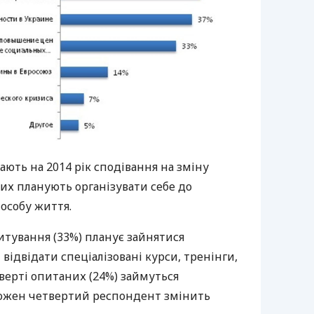
ють на 2014 рік сподівання на зміну
их планують організувати себе до
особу життя.
итування (33%) планує зайнятися
відвідати спеціалізовані курси, тренінги,
верті опитаних (24%) займуться
 кожен четвертий респондент змінить