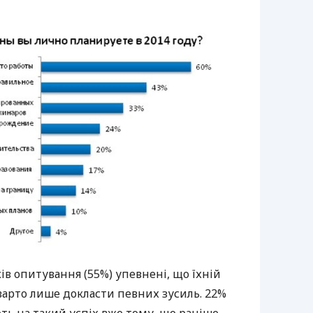
в опитування (55%) упевнені, що їхній
 варто лише докласти певних зусиль. 22%
ть на такий успіх вже тому, що раніше