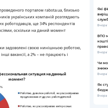
РЕЙТИНГ ДЕБЕТОВИХ
ПУТІВНИ
Які ф
роведеного порталом rabota.ua, близько
КАРТОК
СТРАХУ
виріш
ників українських компаній розглядають
служ
ЩОМІСЯЧНИЙ ОГЛЯД
ВСІ СТРА
ших роботодавців, ще 34% респондентів
Вчора 
КЕШБЕКУ
нсіями, оскільки на даний момент
СТРАХОВ
ВПО м
ПУТІВНИКИ ПО
кошті
БАНКІВСЬКИХ КАРТКАХ
ВІДГУКИ
КОМПАНІ
право
ки задоволені своєю нинішньою роботою,
Вчора 
інші вакансії, а 2% – не працюють і
ДОСТАВК
Чи мо
КОНТАКТ
знижк
Вчора 
Як ст
бюдж
Вчора 