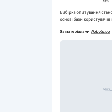
Вибірка опитування стано
основі бази користувачів 
За матеріалами:
Rabota.ua
Місц