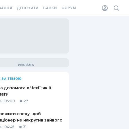
ВАННЯ
ДЕПОЗИТИ
БАНКИ
ФОРУМ
ІЛКА
ВСІ ДЕПОЗИТИ
ВСІ БАНКИ
АННЯ ЖИТЛА ВІД
ДЕПОЗИТИ В USD
ВІДГУКИ ПРО БАНКИ
 ШАХЕДІВ
ДЕПОЗИТИ В EUR
МІКРОФІНАНСОВІ
ХОВКА ЗА КОРДОН
ОРГАНІЗАЦІЇ
БОНУС ДО ДЕПОЗИТІВ
ВІДГУКИ ПРО МФО
УМОВИ АКЦІЇ
КАРТА
 ЗА ТЕМОЮ
ПИТАННЯ ТА ВІДПОВІДІ
ННА ВІНЬЄТКА
а допомога в Чехії: як її
ДЕПОЗИТНИЙ КАЛЬКУЛЯТОР
мати
 СПІВРОБІТНИКІВ
ні 05:00
27
ПУТІВНИКИ ПО
SSISTANCE
ЗАОЩАДЖЕННЯМ
режити спеку, щоб
ціонер не накрутив зайвого
АННЯ ВІД
Х ВИПАДКІВ
ні 04:45
31