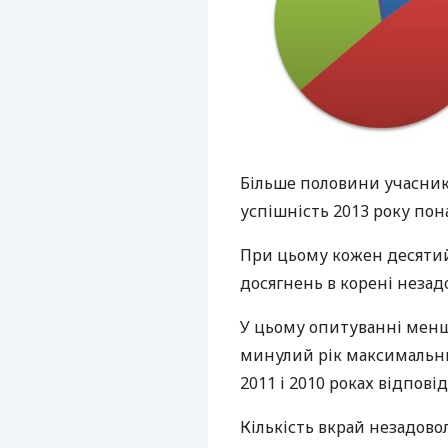
Більше половини учасникі
успішність 2013 року пон
При цьому кожен десятий
досягнень в корені неза
У цьому опитуванні менш
минулий рік максимальним
2011 і 2010 роках відповід
Кількість вкрай незадово