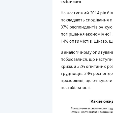
змінилася.
На наступний 2014 рік бі
покладають сподівання п
37% респондентів очікуют
погіршення економічної .
14% оптимістів. Цікаво, щ
В аналогічному опитуван
побоювалися, що наступно
криза, а 32% опитаних р
труднощів. 34% респонден
прозорливі, що очікували
нестабільності.