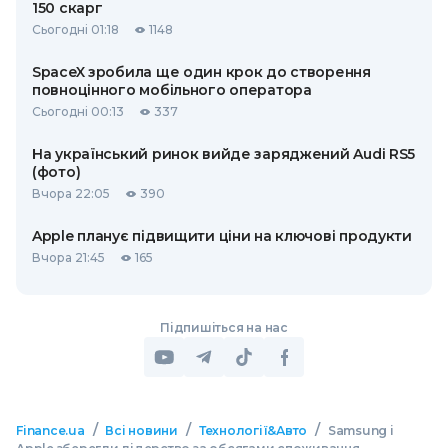
150 скарг
Сьогодні 01:18
1148
SpaceX зробила ще один крок до створення
повноцінного мобільного оператора
Сьогодні 00:13
337
На український ринок вийде заряджений Audi RS5
(фото)
Вчора 22:05
390
Apple планує підвищити ціни на ключові продукти
Вчора 21:45
165
Підпишіться на нас
/
/
/
Finance.ua
Всі новини
Технології&Авто
Samsung і