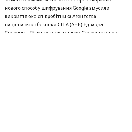
нового способу шифрування Google змусили
викриття екс-співробітника Агентства
національної безпеки
США
(
АНБ
) Едварда
Сноудена. Після того, як завдяки Сноудену стало
відомо про масштабне стеження спецслужб за
користувачами Мережі, в компанії вирішили
придумати спосіб захистити Мережу від
стеження. «Для таких країн, як Китай, наші плани
можуть створити певні проблеми», – підкреслив
Шмідт.
Раніше Ерік Шмідт також звернувся з проханням
переглянути підхід розвідувальних відомств до
роботи з Мережею до президента
США
Барака
Обамаи. Шмідт закликав Обаму реформувати
Агентство національної безпеки. Збір і аналіз