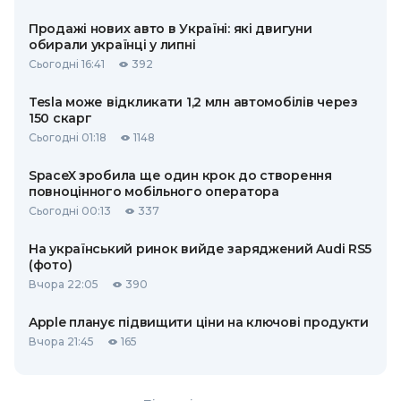
Продажі нових авто в Україні: які двигуни
обирали українці у липні
Сьогодні 16:41
392
Tesla може відкликати 1,2 млн автомобілів через
150 скарг
Сьогодні 01:18
1148
SpaceX зробила ще один крок до створення
повноцінного мобільного оператора
Сьогодні 00:13
337
На український ринок вийде заряджений Audi RS5
(фото)
Вчора 22:05
390
Apple планує підвищити ціни на ключові продукти
Вчора 21:45
165