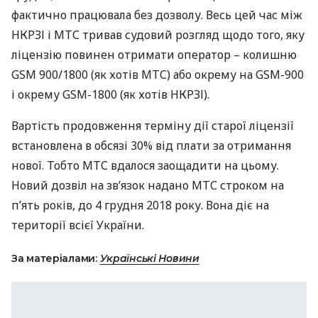
фактично працювала без дозволу. Весь цей час між
НКРЗІ
і
МТС
тривав судовий розгляд щодо того, яку
ліцензію повинен отримати оператор – колишню
GSM
900/1800 (як хотів
МТС
) або окрему на
GSM
-900
і окрему
GSM
-1800 (як хотів
НКРЗІ
).
Вартість продовження терміну дії старої ліцензії
встановлена ​​в обсязі 30% від плати за отримання
нової. Тобто
МТС
вдалося заощадити на цьому.
Новий дозвіл на зв’язок надано
МТС
строком на
п’ять років, до 4 грудня 2018 року. Вона діє на
території всієї України.
За матеріалами:
Українські Новини