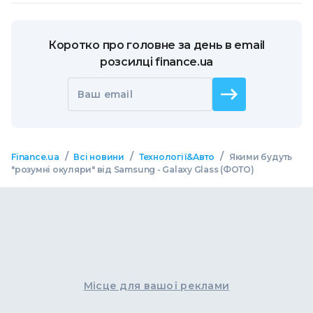
Коротко про головне за день в email
розсилці finance.ua
Ваш email
/
/
/
Finance.ua
Всі новини
Технології&Авто
Якими будуть
"розумні окуляри" від Samsung - Galaxy Glass (ФОТО)
Місце для вашої реклами