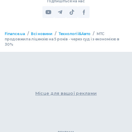
Підпишіться на нас
/
/
/
Finance.ua
Всі новини
Технології&Авто
МТС
продовжила ліцензію на 5 років - через суд і з економією в
30%
Місце для вашої реклами