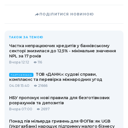
ПОДІЛИТИСЯ НОВИНОЮ
ТАКОЖ ЗА ТЕМОЮ
Частка непрацюючих кредитів у банківському
секторі знизилася до 12,5% - мінімальне значення
NPL за 17 років
Вчора 12:12
116
ТОВ «ДАНН.»: судові справи,
ПАРТНЕРСЬКА
комплаєнс та перевірка міжнародних угод
04.08 15:40
21666
НБУ пропонує нові правила для безготівкових
розрахунків та депозитів
Вчора 07:00
2697
Понад пів мільярда гривень для ФОПів: як UGB
(Укргазбанк) нарощує підтримку малого бізнесу