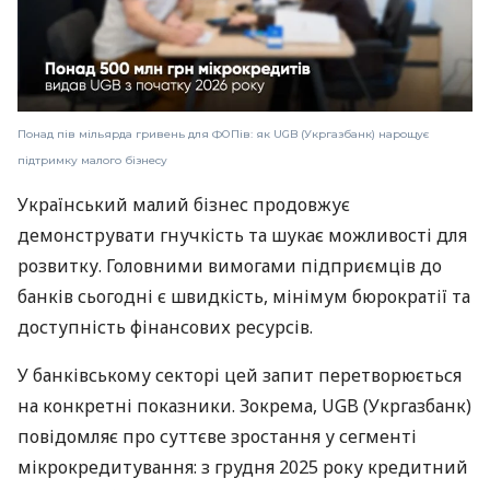
Понад пів мільярда гривень для ФОПів: як UGB (Укргазбанк) нарощує
підтримку малого бізнесу
Український малий бізнес продовжує
демонструвати гнучкість та шукає можливості для
розвитку. Головними вимогами підприємців до
банків сьогодні є швидкість, мінімум бюрократії та
доступність фінансових ресурсів.
У банківському секторі цей запит перетворюється
на конкретні показники. Зокрема, UGB (Укргазбанк)
повідомляє про суттєве зростання у сегменті
мікрокредитування: з грудня 2025 року кредитний