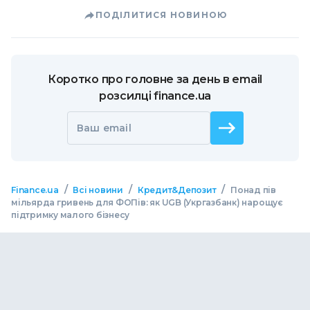
ПОДІЛИТИСЯ НОВИНОЮ
Коротко про головне за день в email
розсилці finance.ua
Ваш email
/
/
/
Finance.ua
Всі новини
Кредит&Депозит
Понад пів
мільярда гривень для ФОПів: як UGB (Укргазбанк) нарощує
підтримку малого бізнесу