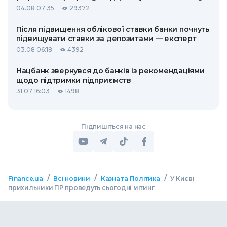
04.08 07:35
29372
Після підвищення облікової ставки банки почнуть
підвищувати ставки за депозитами — експерт
03.08 06:18
4392
Нацбанк звернувся до банків із рекомендаціями
щодо підтримки підприємств
31.07 16:03
1498
Підпишіться на нас
/
/
/
Finance.ua
Всі новини
Казна та Політика
У Києві
прихильники ПР проведуть сьогодні мітинг