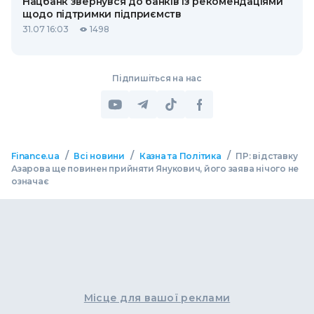
Нацбанк звернувся до банків із рекомендаціями
щодо підтримки підприємств
31.07 16:03
1498
Підпишіться на нас
/
/
/
Finance.ua
Всі новини
Казна та Політика
ПР: відставку
Азарова ще повинен прийняти Янукович, його заява нічого не
означає
Місце для вашої реклами