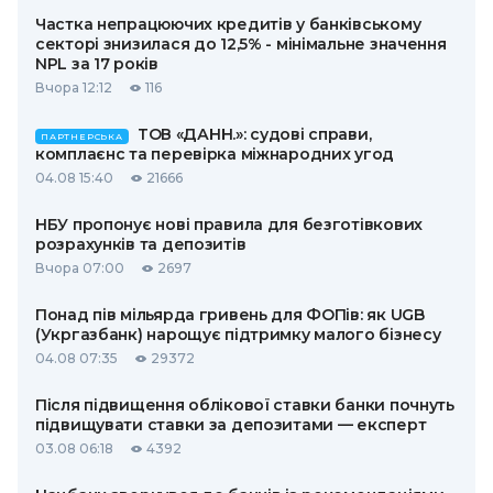
Частка непрацюючих кредитів у банківському
секторі знизилася до 12,5% - мінімальне значення
NPL за 17 років
Вчора 12:12
116
ТОВ «ДАНН.»: судові справи,
ПАРТНЕРСЬКА
комплаєнс та перевірка міжнародних угод
04.08 15:40
21666
НБУ пропонує нові правила для безготівкових
розрахунків та депозитів
Вчора 07:00
2697
Понад пів мільярда гривень для ФОПів: як UGB
(Укргазбанк) нарощує підтримку малого бізнесу
04.08 07:35
29372
Після підвищення облікової ставки банки почнуть
підвищувати ставки за депозитами — експерт
03.08 06:18
4392