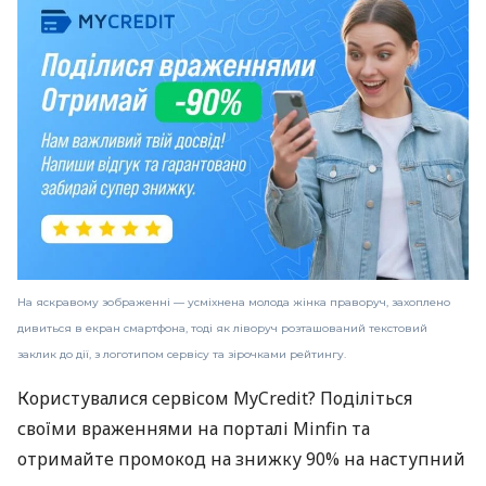
На яскравому зображенні — усміхнена молода жінка праворуч, захоплено
дивиться в екран смартфона, тоді як ліворуч розташований текстовий
заклик до дії, з логотипом сервісу та зірочками рейтингу.
Користувалися сервісом MyCredit? Поділіться
своїми враженнями на порталі Minfin та
отримайте промокод на знижку 90% на наступний