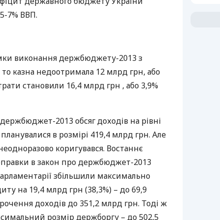
ефіцит державного бюджету України
,5-7%
ВВП
.
мки виконання держбюджету-2013 з
то казна недоотримала 12 млрд грн, або
рати становили 16,4 млрд грн , або 3,9%
 держбюджет-2013 обсяг доходів на рівні
 планувалися в розмірі 419,4 млрд грн. Але
неодноразово коригувався. Востаннє
оправки в закон про держбюджет-2013
 парламентарії збільшили максимально
у на 19,4 млрд грн (38,3%) – до 69,9
рочення доходів до 351,2 млрд грн. Тоді ж
ксимальний розмір держборгу – до 502,5