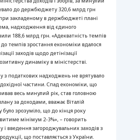
Міністерства доходів і зборів, за минулий
хувало до держбюджету 320,6 млрд грн
при закладеному в держбюджеті плані
рема, надходження від єдиного
вили 188,6 млрд грн. «Адекватність темпів
 до темпів зростання економіки вдалося
зації заходів щодо детінізації
озитивну динаміку в міністерстві.
 з податкових надходжень не врятувало
дохідної частини. Спад економіки, що
тривав весь минулий рік, став головною
ану за доходами, вважає Віталій
 було зрозуміло, що до кінця року
витиме мінімум 2-3%», – говорить
у і введення загороджувальних заходів з
продукції, що поставляється з України.