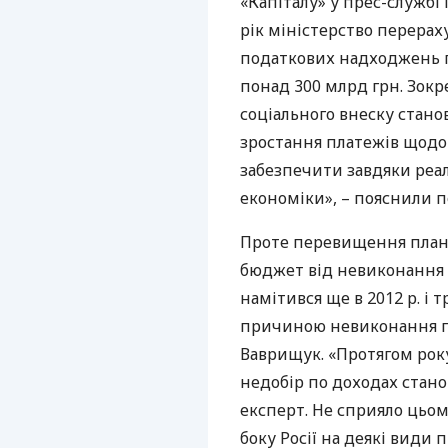
«Капіталу» у прес-службі 
рік міністерство перера
податкових надходжень 
понад 300 млрд грн. Зок
соціального внеску стано
зростання платежів щодо
забезпечити завдяки реалі
економіки», – пояснили п
Проте перевищення плану
бюджет від невиконання 
намітився ще в 2012 р. і 
причиною невиконання пл
Ваврищук. «Протягом року
недобір по доходах стано
експерт. Не сприяло цьом
боку Росії на деякі види 