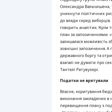
Олександра Вальчишена, 
уникнути політичних риз
до влади серед виборців.
говорить аналітик. Крім 
план за запозиченнями. 
залишалася можливість зб
зовнішні запозичення. А
державного боргу та отр
взагалі не думати про сек
Тантелі Ратувухері.
Податки не врятували
Власне, коригування бюд
виконання закладених в н
перевищення плану з по