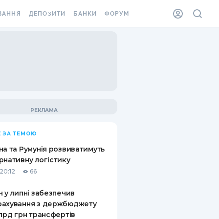
ВАННЯ
ДЕПОЗИТИ
БАНКИ
ФОРУМ
ІЛКА
ВСІ ДЕПОЗИТИ
ВСІ БАНКИ
АННЯ ЖИТЛА ВІД
ДЕПОЗИТИ В USD
ВІДГУКИ ПРО БАНКИ
 ШАХЕДІВ
ДЕПОЗИТИ В EUR
МІКРОФІНАНСОВІ
ХОВКА ЗА КОРДОН
ОРГАНІЗАЦІЇ
БОНУС ДО ДЕПОЗИТІВ
ВІДГУКИ ПРО МФО
УМОВИ АКЦІЇ
КАРТА
 ЗА ТЕМОЮ
ПИТАННЯ ТА ВІДПОВІДІ
ННА ВІНЬЄТКА
на та Румунія розвиватимуть
ДЕПОЗИТНИЙ КАЛЬКУЛЯТОР
рнативну логістику
 СПІВРОБІТНИКІВ
20:12
66
ПУТІВНИКИ ПО
SSISTANCE
ЗАОЩАДЖЕННЯМ
н у липні забезпечив
рахування з держбюджету
АННЯ ВІД
млрд грн трансфертів
Х ВИПАДКІВ