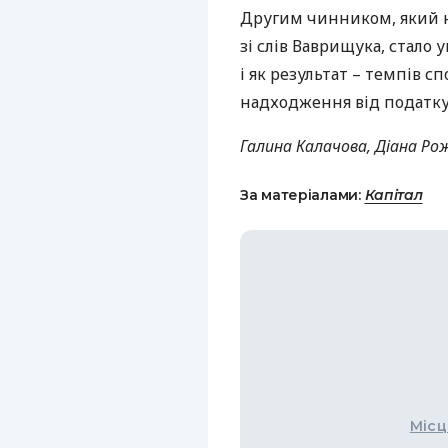
Другим чинником, який н
зі слів Ваврищука, стало
і як результат – темпів с
надходження від податку 
Галина Калачова, Діана Ро
За матеріалами:
Капітал
Місц