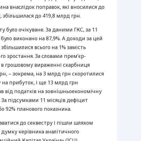
ина внаслідок поправок, які вносилися до
 збільшилася до 419,8 млрд грн.
ту було очікуване. За даними
ГКС
, за 11
було виконано на 87,9%. А доходи за цей
 збільшилися всього на 1% замість
го зростання. За словами прем’єр-
, в грошовому вираженні скарбниця
рн, – зокрема, на 3 млрд грн скоротилися
на прибуток, і ще 13 млрд грн
 від податків на зовнішньоекономічну
. За підсумками 11 місяців дефіцит
або 92% планового показника.
даватися до секвестру і пішли шляхом
 думку керівника аналітичного
иційний Капітал Україна» (
ICU
)