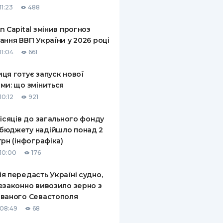
11:23
488
КИ ПО
ВАННЮ
n Capital змінив прогноз
ання ВВП України у 2026 році
ХОВІ ПОЛІСИ
11:04
661
І КОМПАНІЇ
ця готує запуск нової
ми: що зміниться
 ПРО СТРАХОВІ
Ї
10:12
921
А І ОПЛАТА
місяців до загального фонду
бюджету надійшло понад 2
И
грн (інфографіка)
10:00
176
я передасть Україні судно,
езаконно вивозило зерно з
ваного Севастополя
08:49
68