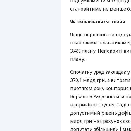
підсумками 12 місяців д
становитиме не менше 6
Як змінювалися плани
Якщо порівнювати підсу
плановими показниками, 
3,4% плану. Непокриті вит
плану.
Спочатку уряд закладав у
370,1 млрд грн, а витрати
протягом року кошторис 
Верховна Рада вносила п
наприкінці грудня. Тоді
допустимий рівень дефіцит
млрд грн – за рахунок ско
депутати збільшили і ма