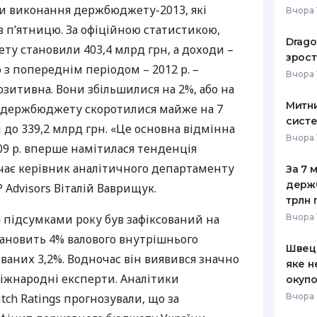
ки виконання держбюджету-2013, які
Вчора 
РЕЙТИНГ ДЕБЕТОВИХ
ПУТІВНИ
 п’ятницю. За офіційною статистикою,
КАРТОК
СТРАХУ
Drago
ту становили 403,4 млрд грн, а доходи –
зрост
ЩОМІСЯЧНИЙ ОГЛЯД
ВСІ СТРА
 з попереднім періодом – 2012 р. –
Вчора 
КЕШБЕКУ
зитивна. Вони збільшилися на 2%, або на
СТРАХОВ
Митни
ди держбюджету скоротилися майже на 7
ПУТІВНИКИ ПО
систе
БАНКІВСЬКИХ КАРТКАХ
ВІДГУКИ
 до 339,2 млрд грн. «Це основна відмінна
КОМПАНІ
Вчора 
09 р. вперше намітилася тенденція
ДОСТАВК
ачає керівник аналітичного департаменту
За 7 
держ
 Advisors Віталій Ваврищук.
КОНТАКТ
трлн 
підсумками року був зафіксований на
Вчора 
становить 4% валового внутрішнього
Швеці
ваних 3,2%. Водночас він виявився значно
яке н
іжнародні експерти. Аналітики
окупо
tch Ratings прогнозували, що за
Вчора 