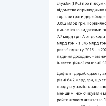
служби (
ГКС
) про підсум
відомство оприлюднило в
торік витрати держбюдже
339,2 млрд грн. Порівняно
динаміка за видатками по
7,7 млрд грн. А от дохо
млрд грн – з 346 млрд грн
риса бюджету-2013 – з 20
падіння доходів», – зазн
інвестиційної компанії SP
Дефіцит держбюджету за 
рівні 64,2 млрд грн, що 
продукту замість заплано
меншим, ніж очікували м
рейтингового агентства Fi