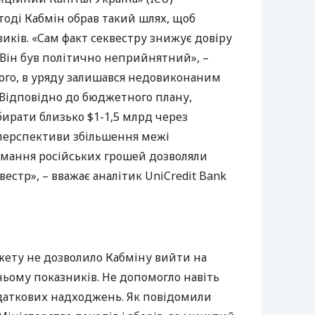
тоді Кабмін обрав такий шлях, щоб
иків. «Сам факт секвестру знижує довіру
 Він був політично неприйнятний», –
того, в уряду залишався недовиконаним
«Відповідно до бюджетного плану,
ирати близько $1-1,5 млрд через
 перспективи збільшення межі
имання російських грошей дозволяли
вестр», – вважає аналітик UniCredit Bank
жету не дозволило Кабміну вийти на
ьому показників. Не допомогло навіть
даткових надходжень. Як повідомили