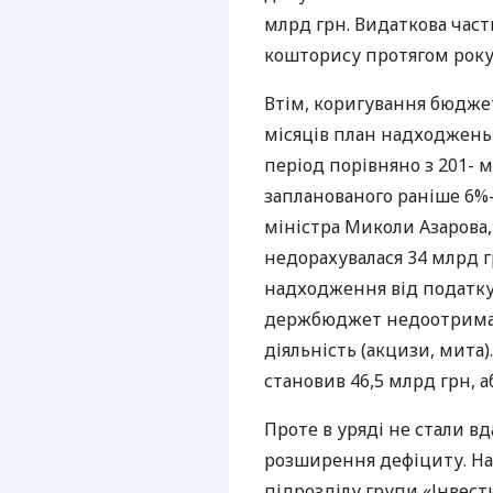
млрд грн. Видаткова част
кошторису протягом року,
Втім, коригування бюдже
місяців план надходжень 
період порівняно з 201- м
запланованого раніше 6%-
міністра Миколи Азарова
недорахувалася 34 млрд г
надходження від податку 
держбюджет недоотримав
діяльність (акцизи, мита)
становив 46,5 млрд грн, 
Проте в уряді не стали в
розширення дефіциту. На
підрозділу групи «Інвест