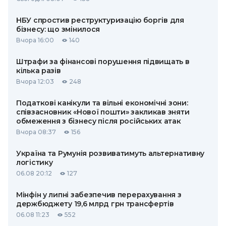
НБУ спростив реструктуризацію боргів для
бізнесу: що змінилося
Вчора 16:00
140
Штрафи за фінансові порушення підвищать в
кілька разів
Вчора 12:03
248
Податкові канікули та вільні економічні зони:
співзасновник «Нової пошти» закликав зняти
обмеження з бізнесу після російських атак
Вчора 08:37
156
Україна та Румунія розвиватимуть альтернативну
логістику
06.08 20:12
127
Мінфін у липні забезпечив перерахування з
держбюджету 19,6 млрд грн трансфертів
06.08 11:23
552