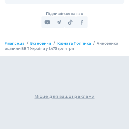
Підпишіться на нас
/
/
/
Finance.ua
Всі новини
Казна та Політика
Чиновники
оцінили ВВП України у 1,475 трлн грн
Місце для вашої реклами