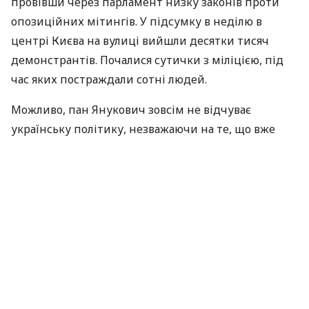
провівши через парламент низку законів проти
опозиційних мітингів. У підсумку в неділю в
центрі Києва на вулиці вийшли десятки тисяч
демонстрантів. Почалися сутички з міліцією, під
час яких постраждали сотні людей.
Можливо, пан Янукович зовсім не відчуває
українську політику, незважаючи на те, що вже
більше десяти років він очолює одну з головних
партій в країні. Або, можливо, він діє не за своїм
сценарієм, а за сценарієм пана Путіна. Нові
репресивні обмеження, що забороняють носити
шоломи або ставити намети в громадських місцях,
нагадують стратегію, яку російський правитель
використовував, щоб боротися з масовими
демонстраціями проти свого режиму в 2011 і 2012
роках. Пан Янукович навіть скопіював російський