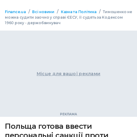
/
/
/
Finance.ua
Всі новини
Казна та Політика
Тимошенко не
можна судити заочно у справі ЄЕСУ, її судять за Кодексом
1960 року - держобвинувач
Місце для вашої реклами
Польща готова ввести
персональні санкції проти