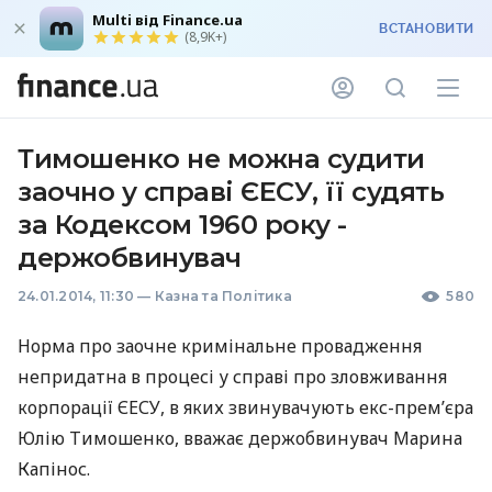
Multi від Finance.ua
ВСТАНОВИТИ
(8,9K+)
Тимошенко не можна судити
заочно у справі ЄЕСУ, її судять
за Кодексом 1960 року -
держобвинувач
24.01.2014, 11:30
—
Казна та Політика
580
Норма про заочне кримінальне провадження
непридатна в процесі у справі про зловживання
корпорації
ЄЕСУ
, в яких звинувачують екс-прем’єра
Юлію Тимошенко, вважає держобвинувач Марина
Капінос.