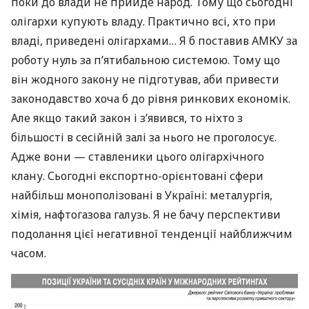
поки до влади не прийде народ. Тому що сьогодні
олігархи купують владу. Практично всі, хто при
владі, приведені олігархами… Я б поставив
АМКУ
за
роботу нуль за п’ятибальною системою. Тому що
він жодного закону не підготував, аби привести
законодавство хоча б до рівня ринкових економік.
Але якщо такий закон і з’явився, то ніхто з
більшості в сесійній залі за нього не проголосує.
Адже вони — ставленики цього олігархічного
клану. Сьогодні експортно-орієнтовані сфери
найбільш монополізовані в Україні: металургія,
хімія, нафтогазова галузь. Я не бачу перспективи
подолання цієї негативної тенденції найближчим
часом.