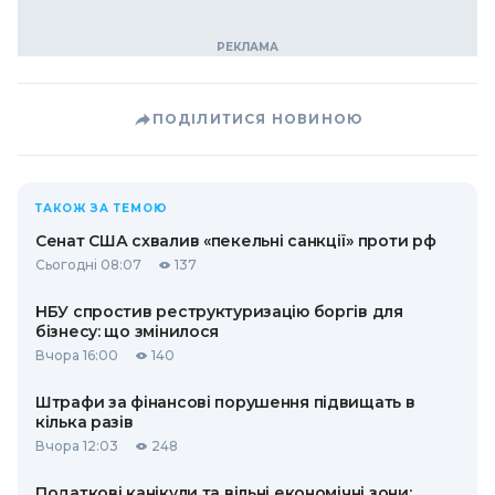
ПОДІЛИТИСЯ НОВИНОЮ
ТАКОЖ ЗА ТЕМОЮ
Сенат США схвалив «пекельні санкції» проти рф
Сьогодні 08:07
137
НБУ спростив реструктуризацію боргів для
бізнесу: що змінилося
Вчора 16:00
140
Штрафи за фінансові порушення підвищать в
кілька разів
Вчора 12:03
248
Податкові канікули та вільні економічні зони: