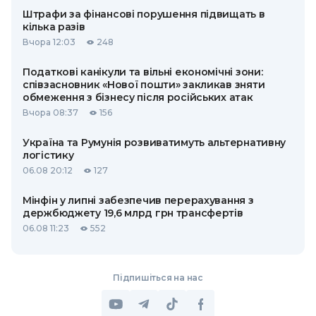
Штрафи за фінансові порушення підвищать в
кілька разів
Вчора 12:03
248
Податкові канікули та вільні економічні зони:
співзасновник «Нової пошти» закликав зняти
обмеження з бізнесу після російських атак
Вчора 08:37
156
Україна та Румунія розвиватимуть альтернативну
логістику
06.08 20:12
127
Мінфін у липні забезпечив перерахування з
держбюджету 19,6 млрд грн трансфертів
06.08 11:23
552
Підпишіться на нас