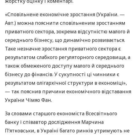
жорстку оцінку і коментарі.
«Сповільнене економічне зростання (України. —
Авт.) можна пояснити сповільненим зростанням
приватного сектора, зокрема відсутністю малого й
середнього бізнесу, що динамічно розвивається.
Таке незначне зростання приватного сектора є
результатом слабкого регуляторного середовища, а
також обмеженого доступу малого й середнього
бізнесу до фінансів. У сукупності ці чинники є
результатом олігархічної структури в економіці»,
— так пояснив причини економічного відставання
України Чімяо Фан.
За словами старшого економіста Всесвітнього
банку і співавтор дослідження Марчина
П’ятковськи, в Україні багато ринків утримують не