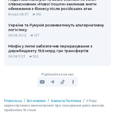
співзасновник «Нової пошти» закликав зняти
обмеження з бізнесу після російських атак
Вчора 08:37
156
Україна та Румунія розвиватимуть альтернативну
логістику
06.08 20:12
127
Мінфін у липні забезпечив перерахування з
держбюджету 19,6 млрд грн трансфертів
06.08 11:23
552
Підпишіться на нас
/
/
/
Finance.ua
Всі новини
Казна та Політика
У Раді
зареєстровано законопроект про скасування двох законів,
прийнятих 16 січня