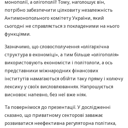
монополії, а олігополії! Тому, наголошує він,
потрібно забезпечити цілковиту незалежність
Антимонопольного комітету України, який
сьогодні не справляється з покладеними на нього
функціями.
Зазначимо, що словосполучення «олігархічна
структура в економіці», а тим більше «олігополія»
використовують економісти і політологи, а ось
представники міжнародних фінансових
інститутів намагаються обійти таку пряму і колючу
лексику у своїх висловлюваннях. Напрошується
висновок: напевно, без неї вже ніяк.
Та повернімося до презентації. У дослідженні
сказано, що приватному секторові заважає
розвиватися неефективна регуляторна політика,