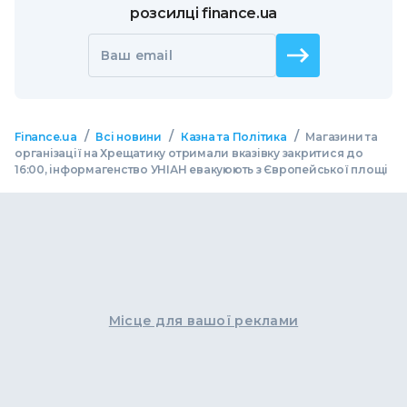
розсилці finance.ua
Ваш email
/
/
/
Finance.ua
Всі новини
Казна та Політика
Магазини та
організації на Хрещатику отримали вказівку закритися до
16:00, інформагенство УНІАН евакуюють з Європейської площі
Місце для вашої реклами