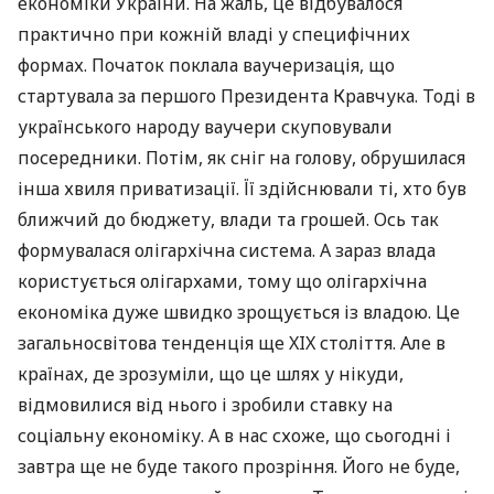
економіки України. На жаль, це відбувалося
практично при кожній владі у специфічних
формах. Початок поклала ваучеризація, що
стартувала за першого Президента Кравчука. Тоді в
українського народу ваучери скуповували
посередники. Потім, як сніг на голову, обрушилася
інша хвиля приватизації. Її здійснювали ті, хто був
ближчий до бюджету, влади та грошей. Ось так
формувалася олігархічна система. А зараз влада
користується олігархами, тому що олігархічна
економіка дуже швидко зрощується із владою. Це
загальносвітова тенденція ще
XIX
століття. Але в
країнах, де зрозуміли, що це шлях у нікуди,
відмовилися від нього і зробили ставку на
соціальну економіку. А в нас схоже, що сьогодні і
завтра ще не буде такого прозріння. Його не буде,