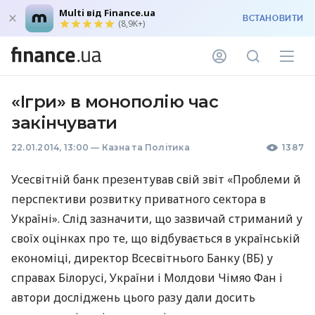
Multi від Finance.ua
ВСТАНОВИТИ
(8,9K+)
«Iгри» в монополію час
закінчувати
22.01.2014, 13:00
—
Казна та Політика
1387
Усесвітній банк презентував свій звіт «Проблеми й
перспективи розвитку приватного сектора в
Україні». Слід зазначити, що зазвичай стриманий у
своїх оцінках про те, що відбувається в українській
економіці, директор Всесвітнього Банку (ВБ) у
справах Білорусі, України і Молдови Чімяо Фан і
автори досліджень цього разу дали досить