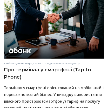
У àбанк триває акція для ФОП з підключення еквайрингу
Про термінал у смартфоні (Tap to
Phone)
Термінал у смартфоні орієнтований на мобільний і
переважно малий бізнес. У випадку використання
власного пристрою (смартфону) тариф на послугу
зазвичай не містить щомісячної абонплати