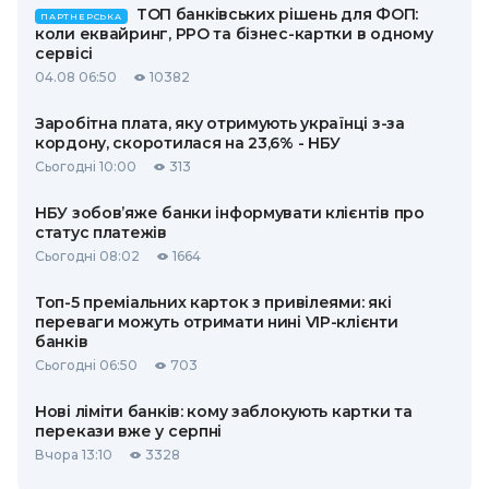
ТОП банківських рішень для ФОП:
ПАРТНЕРСЬКА
коли еквайринг, РРО та бізнес-картки в одному
сервісі
04.08 06:50
10382
Заробітна плата, яку отримують українці з-за
кордону, скоротилася на 23,6% - НБУ
Сьогодні 10:00
313
НБУ зобов’яже банки інформувати клієнтів про
статус платежів
Сьогодні 08:02
1664
Топ-5 преміальних карток з привілеями: які
переваги можуть отримати нині VIP-клієнти
банків
Сьогодні 06:50
703
Нові ліміти банків: кому заблокують картки та
перекази вже у серпні
Вчора 13:10
3328