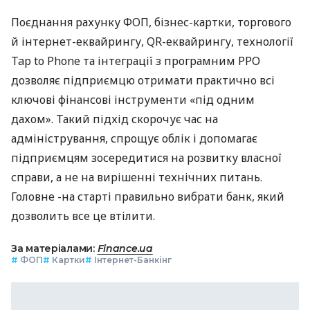
Поєднання рахунку ФОП, бізнес-картки, торгового
й інтернет-еквайрингу, QR-еквайрингу, технології
Tap to Phone та інтеграції з програмним РРО
дозволяє підприємцю отримати практично всі
ключові фінансові інструменти «під одним
дахом». Такий підхід скорочує час на
адміністрування, спрощує облік і допомагає
підприємцям зосередитися на розвитку власної
справи, а не на вирішенні технічних питань.
Головне -на старті правильно вибрати банк, який
дозволить все це втілити.
За матеріалами:
Finance.ua
#
ФОП
#
Картки
#
Інтернет-Банкінг