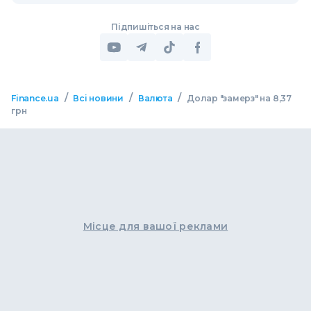
Підпишіться на нас
/
/
/
Finance.ua
Всі новини
Валюта
Долар "замерз" на 8,37
грн
Місце для вашої реклами