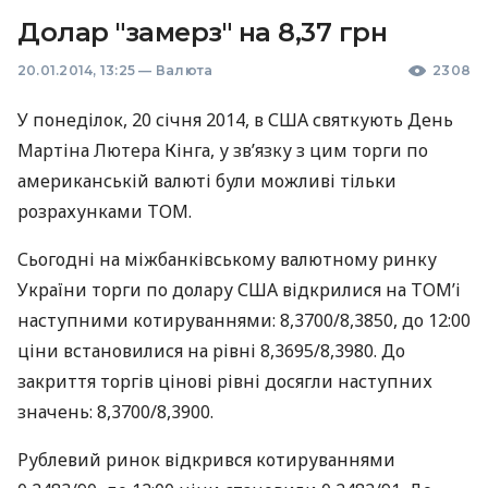
Долар "замерз" на 8,37 грн
20.01.2014, 13:25
—
Валюта
2308
У понеділок, 20 січня 2014, в
США
святкують День
Мартіна Лютера Кінга, у зв’язку з цим торги по
американській валюті були можливі тільки
розрахунками
ТОМ
.
Сьогодні на міжбанківському валютному ринку
України торги по долару
США
відкрилися на
ТОМ
’і
наступними котируваннями: 8,3700/8,3850, до 12:00
ціни встановилися на рівні 8,3695/8,3980. До
закриття торгів цінові рівні досягли наступних
значень: 8,3700/8,3900.
Рублевий ринок відкрився котируваннями