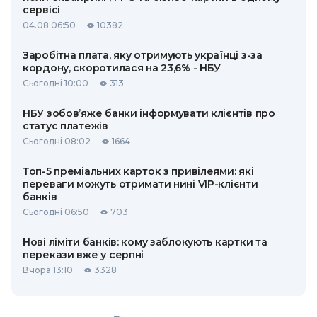
сервісі
04.08 06:50
10382
Заробітна плата, яку отримують українці з-за
кордону, скоротилася на 23,6% - НБУ
Сьогодні 10:00
313
НБУ зобов’яже банки інформувати клієнтів про
статус платежів
Сьогодні 08:02
1664
Топ-5 преміальних карток з привілеями: які
переваги можуть отримати нині VIP-клієнти
банків
Сьогодні 06:50
703
Нові ліміти банків: кому заблокують картки та
перекази вже у серпні
Вчора 13:10
3328