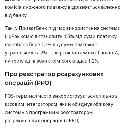
комісія з кожного платежу відрізняється залежно
від банку.
Так, у ПриватБанк під час використання системи
LiqPay комісія становить 1,5% від суми платежу.
monobank бере 1,3% від суми платежу з
українських та 2% - з карток іноземних банків. А,
наприклад, в àбанк комісія складає 1,2%.
Про реєстратор розрахункових
операцій (РРО)
POS-термінал часто використовується спільно з
касовим інтегратором, який об’єднує облікову
систему з програмним реєстратором
розрахункових операцій (пРРО).