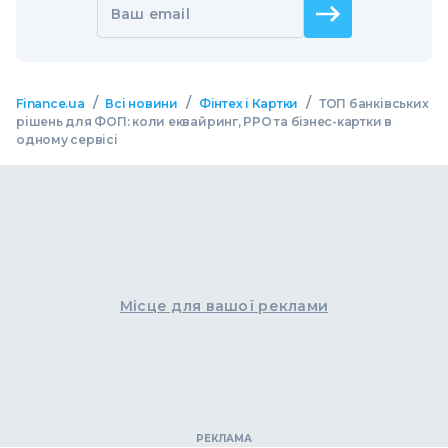
Ваш email
/
/
/
Finance.ua
Всі новини
Фінтех і Картки
ТОП банківських
рішень для ФОП: коли еквайринг, РРО та бізнес-картки в
одному сервісі
Місце для вашої реклами