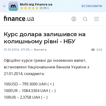
Multi від Finance.ua
ВСТАНОВИТИ
(8,9K+)
Курс долара залишився на
колишньому рівні - НБУ
21.01.2014, 07:05
—
Валюта
242
Офіційні курси гривні до iноземних валют,
встановлені Національним банком України з
21.01.2014, складають:
100USD – 799.3000
UAH
( = )
100EUR – 1084.3304
UAH
( – )
10RUB – 2.3758
UAH
( – )