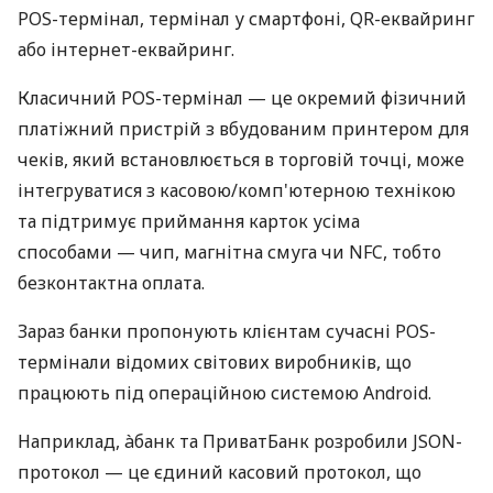
POS-термінал, термінал у смартфоні, QR-еквайринг
або інтернет-еквайринг.
Класичний POS-термінал — це окремий фізичний
платіжний пристрій з вбудованим принтером для
чеків, який встановлюється в торговій точці, може
інтегруватися з касовою/комп'ютерною технікою
та підтримує приймання карток усіма
способами — чип, магнітна смуга чи NFC, тобто
безконтактна оплата.
Зараз банки пропонують клієнтам сучасні POS-
термінали відомих світових виробників, що
працюють під операційною системою Android.
Наприклад, àбанк та ПриватБанк розробили JSON-
протокол — це єдиний касовий протокол, що