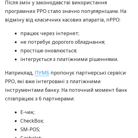
Після змін у законодавстві використання
програмних РРО стало значно популярнішим. На
відміну від класичних касових апаратів, пРРО:
працює через інтернет;
не потребує дорогого обладнання;
простіше оновлюється;
інтегрується з платіжними рішеннями.
Наприклад,
ПУМБ
пропонує партнерські сервіси
РРО, які вже інтегровані з платіжними
інструментами банку. На поточний момент банк
співпрацює з 6 партнерами:
E-чек;
CheckBox;
SM-POS;
Cashalot;