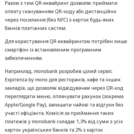
Разом з тим QR-еквайринг дозволяє приймати
оплату скануванням QR-коду або дистанційно
через посилання (без NFC) з карток будь-яких
банків платіжних систем.
Для користування QR-еквайрингом потрібен лише
смартфон із встановленим програмним
забезпеченням.
Наприклад, monobank розробив цілий сервіс
Expirenza by mono для ресторанів, кафе та інших
закладів, що дозволяє відвідувачам через QR-код
переглядати меню, оплачувати рахунок (зокрема
Apple/Google Pay), залишати чайові та відгуки без
участі офіціанта. Комісія за приймання таких
платежів у monobank складає 1,3% від суми з усіх
карток українських банків та 2% з карток