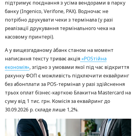
підтримує поєднання з усіма вендорами в парку
банку (Ingenico, Verifone, PAX). Водночас не
потрібно друкувати чеки з термінала (у разі
реалізації друкування термінального чека на
касовому принтері).
А у вищезгаданому àбанк станом на момент
написання тексту триває акція
«POSтійна
економія»
, згідно з умовами якої під час відкриття
рахунку ФОП є можливість підключити еквайринг
без абонплати за POS-термінал у разі здійснення
трьох оплат бізнес-карткою Блакитна Mastercard на
суму від 1 тис. грн. Комісія за еквайринг до
30.09.2026 р. складе лише 1,2%.