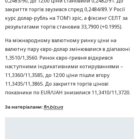
0,2483/90, до 12:00 ціни становили 0,2482/91. До
закриття торгів звузився спред 0,2484/89. У Росії
курс долар-рубль на
ТОМ
’і зріс, а фіксинг
СЕЛТ
за
результатами торгів становив 33,7900 (+0.1995).
На міжнародному валютному ринку ціни на
валютну пару євро-долар змінювалися в діапазоні
1,3510/1,3560. Ринок євро-гривня відкрився
наступними індикативними котируваннями –
11,3360/11,3585, до 12:00 ціни пішли вгору
11,3435/11,3865. До закриття торгів цінові
показники по
EUR
/UAH знизилися 11,3410/11,3720.
За матеріалами:
fin.biz.ua