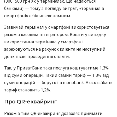
(300−500 грн як у терміналах, що надаються
банками) — тому з погляду витрат, «термінал в
смартфоні» є більш економним.
Зазвичай термінал у смартфоні використовується
разом з касовим інтегратором. Кошти у випадку
використання термінала у смартфоні
зараховуються на рахунок клієнта на наступний
день після проведення оплати.
Так, у ПриватБанк така послуга коштуватиме 1,3%
від суми операцій. Такий самий тариф — 1,3% від
суми операцій — беруть і в monobank. А ось в àбанк
тариф становить 1,2%.
Про QR-еквайринг
Разом з тим QR-еквайринг дозволяє приймати