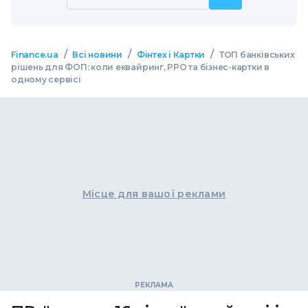
/
/
/
Finance.ua
Всі новини
Фінтех і Картки
ТОП банківських
рішень для ФОП: коли еквайринг, РРО та бізнес-картки в
одному сервісі
Місце для вашої реклами