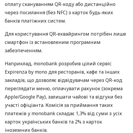
оплату скануванням QR-коду або дистанційно
через посилання (без NFC) з карток будь-яких
банків платіжних систем.
Для користування QR-еквайрингом потрібен лише
смартфон із встановленим програмним
забезпеченням.
Наприклад, monobank розробив цілий сервіс
Expirenza by mono для ресторанів, кафе та інших
закладів, що дозволяє відвідувачам через QR-код
переглядати меню, оплачувати рахунок (зокрема
Apple/Google Pay), залишати чайові та відгуки без
участі офіціанта. Комісія за приймання таких
платежів у monobank складає 1,3% від суми з усіх
карток українських банків та 2% з карток
іноземних банків.