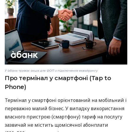
У àбанк триває акція для ФОП з підключення еквайрингу
Про термінал у смартфоні (Tap to
Phone)
Термінал у смартфоні орієнтований на мобільний і
переважно малий бізнес. У випадку використання
власного пристрою (смартфону) тариф на послугу
зазвичай не містить щомісячної абонплати