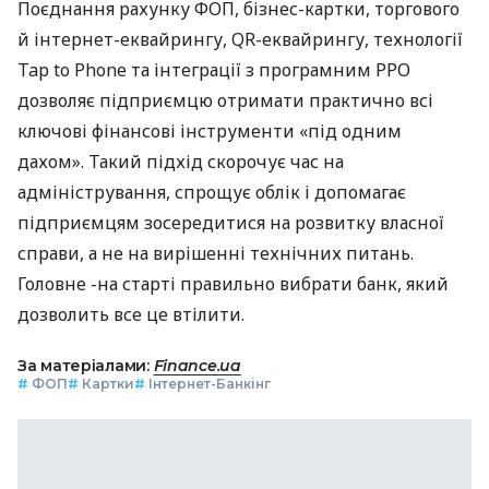
Поєднання рахунку ФОП, бізнес-картки, торгового
й інтернет-еквайрингу, QR-еквайрингу, технології
Tap to Phone та інтеграції з програмним РРО
дозволяє підприємцю отримати практично всі
ключові фінансові інструменти «під одним
дахом». Такий підхід скорочує час на
адміністрування, спрощує облік і допомагає
підприємцям зосередитися на розвитку власної
справи, а не на вирішенні технічних питань.
Головне -на старті правильно вибрати банк, який
дозволить все це втілити.
За матеріалами:
Finance.ua
#
ФОП
#
Картки
#
Інтернет-Банкінг