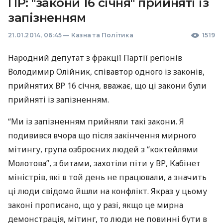
ПР: "закони 16 січня" прийняті із
запізненням
21.01.2014, 06:45
—
Казна та Політика
1519
Народний депутат з фракції Партії регіонів
Володимир Олійник, співавтор одного із законів,
прийнятих ВР 16 січня, вважає, що ці закони були
прийняті із запізненням.
“Ми із запізненням прийняли такі закони. Я
подивився вчора що після закінчення мирного
мітингу, група озброєних людей з “коктейлями
Молотова”, з битами, захотіли піти у ВР, Кабінет
міністрів, які в той день не працювали, а значить
ці люди свідомо йшли на конфлікт. Якраз у цьому
законі прописано, що у разі, якщо це мирна
демонстрація, мітинг, то люди не повинні бути в