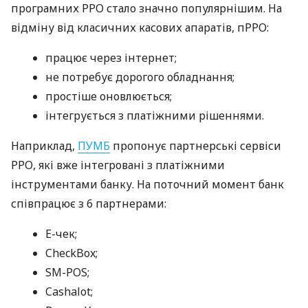
програмних РРО стало значно популярнішим. На
відміну від класичних касових апаратів, пРРО:
працює через інтернет;
не потребує дорогого обладнання;
простіше оновлюється;
інтегрується з платіжними рішеннями.
Наприклад,
ПУМБ
пропонує партнерські сервіси
РРО, які вже інтегровані з платіжними
інструментами банку. На поточний момент банк
співпрацює з 6 партнерами:
E-чек;
CheckBox;
SM-POS;
Cashalot;