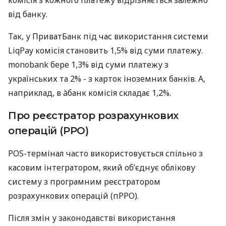
від банку.
Так, у ПриватБанк під час використання системи
LiqPay комісія становить 1,5% від суми платежу.
monobank бере 1,3% від суми платежу з
українських та 2% - з карток іноземних банків. А,
наприклад, в àбанк комісія складає 1,2%.
Про реєстратор розрахункових
операцій (РРО)
POS-термінал часто використовується спільно з
касовим інтегратором, який об’єднує облікову
систему з програмним реєстратором
розрахункових операцій (пРРО).
Після змін у законодавстві використання