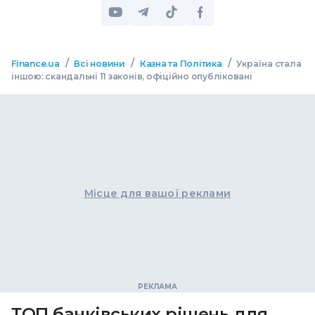
/
/
/
Finance.ua
Всі новини
Казна та Політика
Україна стала
іншою: скандальні 11 законів, офіційно опубліковані
Місце для вашої реклами
ТОП банківських рішень для