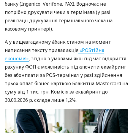
банку (Ingenico, Verifone, PAX). Водночас не
потрібно друкувати чеки з термінала (у разі
реалізації друкування термінального чека на
касовому принтері).
А у вищезгаданому àбанк станом на момент
написання тексту триває акція
«POSтійна
економія»
, згідно з умовами якої під час відкриття
рахунку ФОП є можливість підключити еквайринг
без абонплати за POS-термінал у разі здійснення
трьох оплат бізнес-карткою Блакитна Mastercard на
суму від 1 тис. грн. Комісія за еквайринг до
30.09.2026 р. складе лише 1,2%.