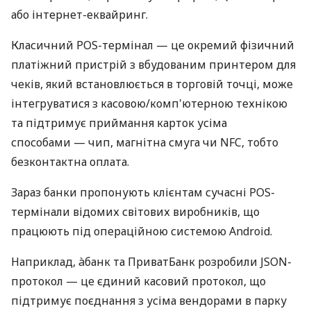
або інтернет-еквайринг.
Класичний POS-термінал — це окремий фізичний
платіжний пристрій з вбудованим принтером для
чеків, який встановлюється в торговій точці, може
інтегруватися з касовою/комп'ютерною технікою
та підтримує приймання карток усіма
способами — чип, магнітна смуга чи NFC, тобто
безконтактна оплата.
Зараз банки пропонують клієнтам сучасні POS-
термінали відомих світових виробників, що
працюють під операційною системою Android.
Наприклад, àбанк та ПриватБанк розробили JSON-
протокол — це єдиний касовий протокол, що
підтримує поєднання з усіма вендорами в парку