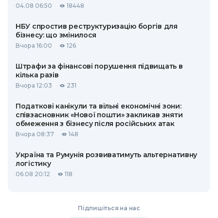
04.08 06:50
18448
НБУ спростив реструктуризацію боргів для
бізнесу: що змінилося
Вчора 16:00
126
Штрафи за фінансові порушення підвищать в
кілька разів
Вчора 12:03
231
Податкові канікули та вільні економічні зони:
співзасновник «Нової пошти» закликав зняти
обмеження з бізнесу після російських атак
Вчора 08:37
148
Україна та Румунія розвиватимуть альтернативну
логістику
06.08 20:12
118
Підпишіться на нас