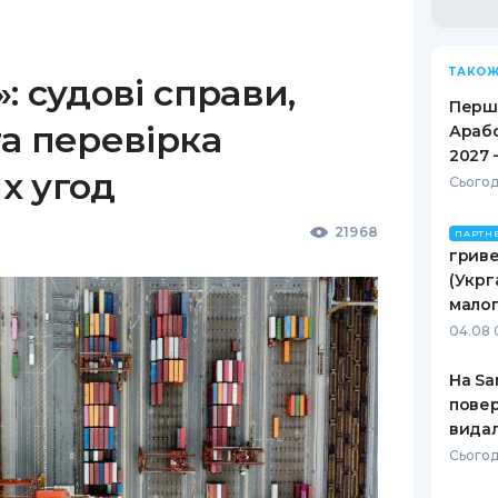
ТАКОЖ
: судові справи,
Перше
а перевірка
Арабс
2027 
х угод
Сьогод
21968
ПАРТН
гриве
(Укрг
малог
04.08 
На Sa
повер
видал
Сьогод