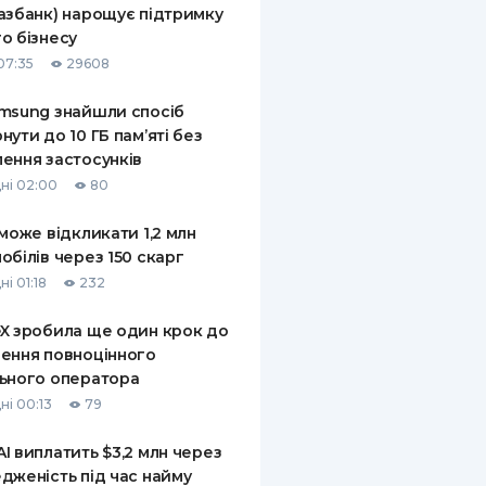
азбанк) нарощує підтримку
КИ ПО
о бізнесу
ВАННЮ
07:35
29608
ХОВІ ПОЛІСИ
msung знайшли спосіб
нути до 10 ГБ пам’яті без
І КОМПАНІЇ
ення застосунків
 ПРО СТРАХОВІ
ні 02:00
80
Ї
 може відкликати 1,2 млн
А І ОПЛАТА
обілів через 150 скарг
і 01:18
232
И
X зробила ще один крок до
ення повноцінного
ьного оператора
ні 00:13
79
I виплатить $3,2 млн через
дженість під час найму