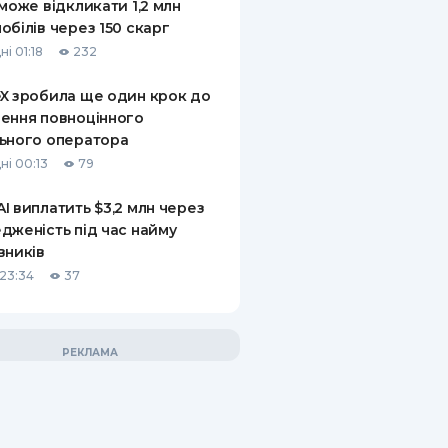
 може відкликати 1,2 млн
обілів через 150 скарг
і 01:18
232
X зробила ще один крок до
ення повноцінного
ьного оператора
ні 00:13
79
I виплатить $3,2 млн через
дженість під час найму
вників
23:34
37