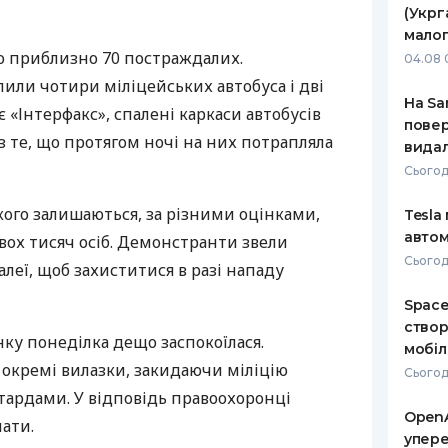
(Укрг
РЕЙТИНГ ДЕБЕТОВИХ
ПУТІВНИ
малог
КАРТОК
СТРАХУ
о приблизно 70 постраждалих.
04.08 
или чотири міліцейських автобуса і дві
ЩОМІСЯЧНИЙ ОГЛЯД
ВСІ СТРА
На Sa
 «Інтерфакс», спалені каркаси автобусів
КЕШБЕКУ
повер
СТРАХОВ
 те, що протягом ночі на них потрапляла
видал
ПУТІВНИКИ ПО
БАНКІВСЬКИХ КАРТКАХ
ВІДГУКИ
Сьогод
КОМПАНІ
кого залишаються, за різними оцінками,
Tesla
ДОСТАВК
автом
двох тисяч осіб. Демонстранти звели
Сьогодн
алеї, щоб захиститися в разі нападу
КОНТАКТ
Space
створ
нку понеділка дещо заспокоїлася.
мобіл
кремі вилазки, закидаючи міліцію
Сьогод
тардами. У відповідь правоохоронці
OpenA
ати.
упере