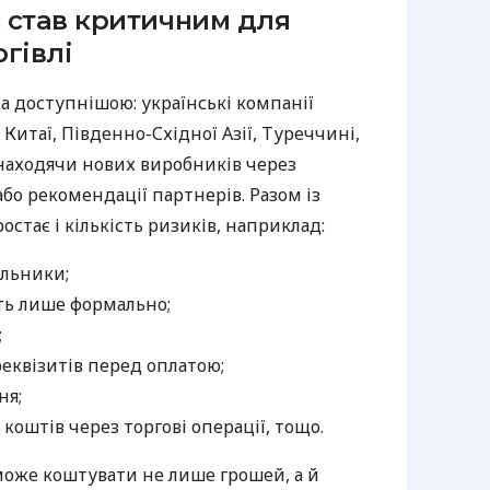
 став критичним для
гівлі
а доступнішою: українські компанії
Китаї, Південно-Східної Азії, Туреччині,
 знаходячи нових виробників через
бо рекомендації партнерів. Разом із
тає і кількість ризиків, наприклад:
альники;
ть лише формально;
;
реквізитів перед оплатою;
ня;
коштів через торгові операції, тощо.
може коштувати не лише грошей, а й