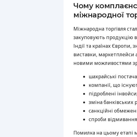
Чому комплаєнс
міжнародної тор
Міжнародна торгівля стал
закуповують продукцію в 
Індії та країнах Європи,
виставки, маркетплейси а
новими можливостями зрос
шахрайські постач
компанії, що існую
підроблені інвойси
зміна банківських 
санкційні обмежен
спроби відмивання 
Помилка на цьому етапі 