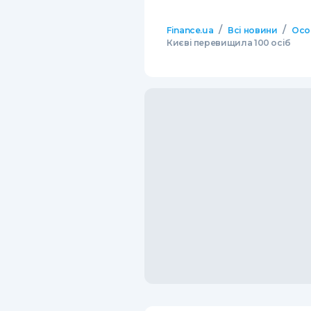
/
/
Finance.ua
Всі новини
Осо
Києві перевищила 100 осіб