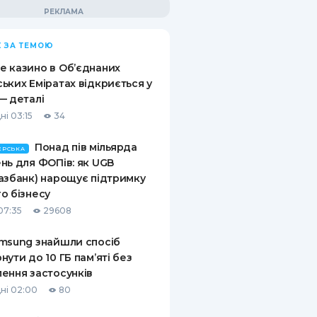
 ЗА ТЕМОЮ
 казино в Об’єднаних
ьких Еміратах відкриється у
— деталі
ні 03:15
34
Понад пів мільярда
ЕРСЬКА
нь для ФОПів: як UGB
азбанк) нарощує підтримку
о бізнесу
07:35
29608
msung знайшли спосіб
нути до 10 ГБ пам’яті без
ення застосунків
ні 02:00
80