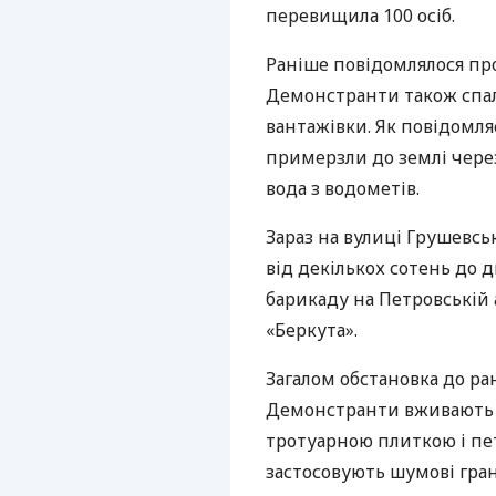
перевищила 100 осіб.
Раніше повідомлялося пр
Демонстранти також спал
вантажівки. Як повідомляє
примерзли до землі через
вода з водометів.
Зараз на вулиці Грушевсь
від декількох сотень до 
барикаду на Петровській 
«Беркута».
Загалом обстановка до ра
Демонстранти вживають о
тротуарною плиткою і пе
застосовують шумові гран