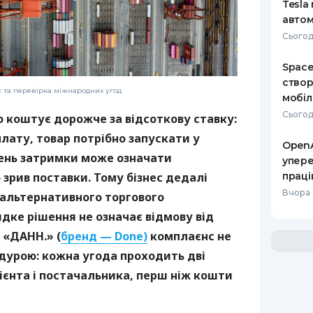
Tesla
автом
Сьогодн
Space
створ
с та перевірка міжнародних угод
мобіл
Сьогод
о коштує дорожче за відсоткову ставку:
лату, товар потрібно запускати у
OpenA
день затримки може означати
упере
праці
зрив поставки. Тому бізнес дедалі
Вчора 
 альтернативного торгового
дке рішення не означає відмову від
 «ДАНН.» (
бренд — Done)
комплаєнс не
дурою: кожна угода проходить дві
ієнта і постачальника, перш ніж кошти