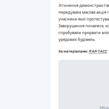
Зіткнення демонстрантів з
передувала масова акція 
учасники якої протестува
Заворушення почалися, к
спробували прорвати мілі
урядових будівель.
За матеріалами:
ІТАР-ТАСС
Місц