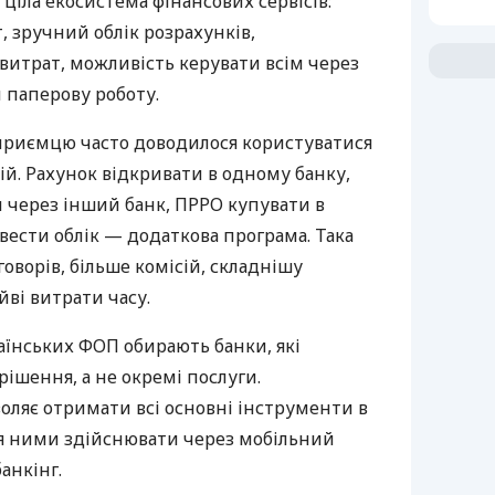
 ціла екосистема фінансових сервісів:
 зручний облік розрахунків,
витрат, можливість керувати всім через
 паперову роботу.
дприємцю часто доводилося користуватися
й. Рахунок відкривати в одному банку,
 через інший банк, ПРРО купувати в
вести облік — додаткова програма. Така
оворів, більше комісій, складнішу
йві витрати часу.
аїнських ФОП обирають банки, які
ішення, а не окремі послуги.
оляє отримати всі основні інструменти в
ня ними здійснювати через мобільний
анкінг.