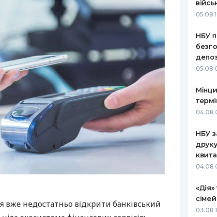
війсь
05.08 1
НБУ п
безго
депоз
05.08 
Мінци
термі
04.08 
НБУ з
друку
квита
04.08 
«Дія»
сімей
я вже недостатньо відкрити банківський
03.08 1