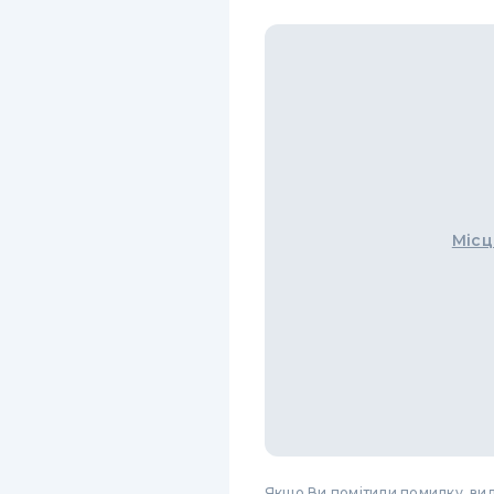
Місц
Якщо Ви помітили помилку, виді