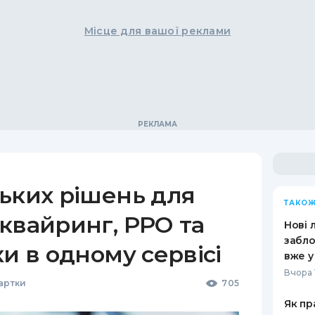
Місце для вашої реклами
ьких рішень для
ТАКОЖ
квайринг, РРО та
Нові 
забло
ки в одному сервісі
вже у
Вчора 
Картки
705
Як пр