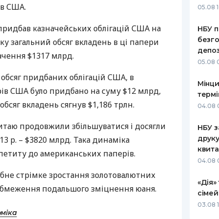
ів
США
.
05.08 1
РЕЙТИНГ ДЕБЕТОВИХ
ПУТІВНИ
КАРТОК
СТРАХУ
 придбав казначейських облігацій
США
на
НБУ п
безго
мку загальний обсяг вкладень в ці папери
ЩОМІСЯЧНИЙ ОГЛЯД
ВСІ СТРА
депоз
ачення $1317 млрд.
КЕШБЕКУ
05.08 
СТРАХОВ
ПУТІВНИКИ ПО
 обсяг придбаних облігацій
США
, в
Мінци
БАНКІВСЬКИХ КАРТКАХ
ВІДГУКИ
рів
США
було придбано на суму $12 млрд,
КОМПАНІ
термі
обсяг вкладень сягнув $1,186 трлн.
04.08 
ДОСТАВК
итаю продовжили збільшуватися і досягли
НБУ з
КОНТАКТ
друку
3 р. – $3820 млрд. Така динаміка
квита
петиту до американських паперів.
04.08 
ібне стрімке зростання золотовалютних
«Дія»
 обмеження подальшого зміцнення юаня.
сімей
03.08 1
оміка