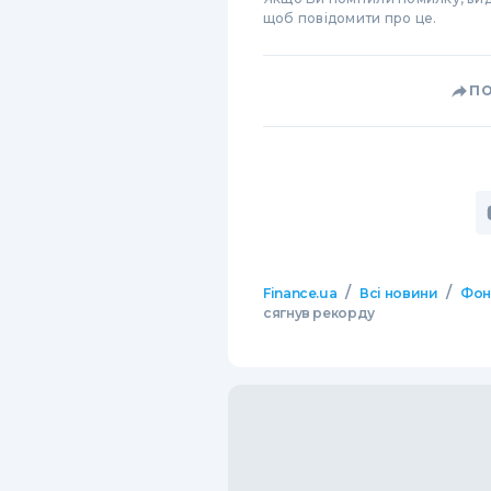
щоб повідомити про це.
П
/
/
Finance.ua
Всі новини
Фон
сягнув рекорду