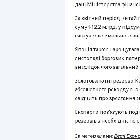
дані Міністерства фінанс
За звітний період Китай
суму $12,2 млрд, у підсу
сягнув максимального зн
Японія також нарощувала
листопаді боргових папе
внаслідок чого загальний 
Золотовалютні резерви К
абсолютного рекорду в 201
свідчить про зростання а
Експерти пов’язують под
резервів з необхідністю
За матеріалами:
Вєсті Екон