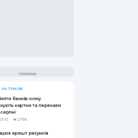
 ЗА ТЕМОЮ
ліміти банків: кому
кують картки та перекази
 серпні
13:10
2766
ацює арешт рахунків