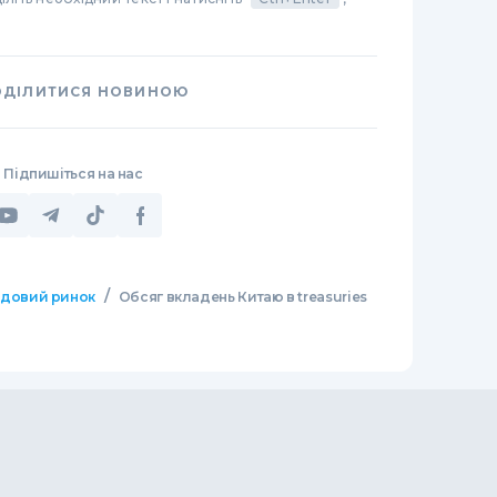
ОДІЛИТИСЯ НОВИНОЮ
Підпишіться на нас
/
довий ринок
Обсяг вкладень Китаю в treasuries