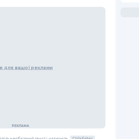
е для вашої реклами
літь необхідний текст і натисніть
Ctrl+Enter
,