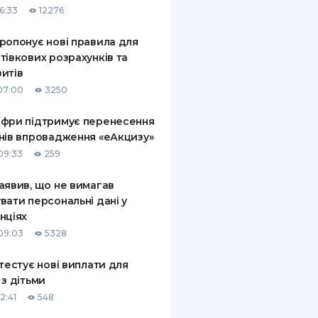
6:33
12276
КИ ПО
ВАННЮ
ропонує нові правила для
тівкових розрахунків та
ХОВІ ПОЛІСИ
итів
07:00
3250
І КОМПАНІЇ
фри підтримує перенесення
 ПРО СТРАХОВІ
Ї
нів впровадження «еАкцизу»
09:33
259
А І ОПЛАТА
аявив, що не вимагав
И
вати персональні дані у
нціях
09:03
5328
 тестує нові виплати для
 з дітьми
2:41
548