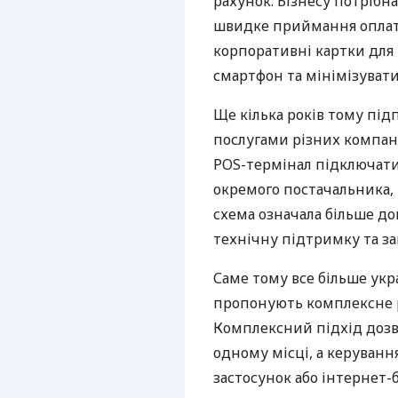
рахунок. Бізнесу потрібна
швидке приймання оплат,
корпоративні картки для 
смартфон та мінімізувати
Ще кілька років тому пі
послугами різних компані
POS-термінал підключати
окремого постачальника, 
схема означала більше дог
технічну підтримку та за
Саме тому все більше укр
пропонують комплексне р
Комплексний підхід дозв
одному місці, а керуван
застосунок або інтернет-б