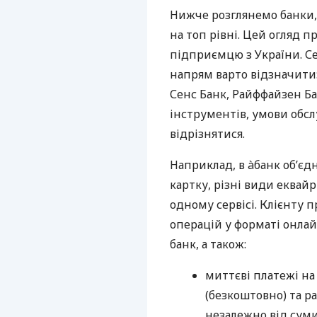
Нижче розглянемо банки,
на топ рівні. Цей огляд п
підприємцю з України. Се
напрям варто відзначити:
Сенс Банк, Райффайзен Ба
інструментів, умови обс
відрізнятися.
Наприклад, в àбанк об’єд
картку, різні види еквай
одному сервісі. Клієнту 
операцій у форматі онлайн
банк, а також:
миттєві платежі на
(безкоштовно) та ра
незалежно від суми