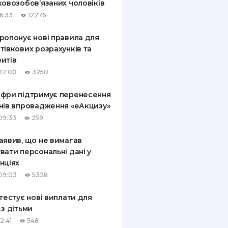
ковозобов’язаних чоловіків
6:33
12276
ропонує нові правила для
тівкових розрахунків та
итів
07:00
3250
фри підтримує перенесення
нів впровадження «еАкцизу»
09:33
259
аявив, що не вимагав
вати персональні дані у
нціях
09:03
5328
 тестує нові виплати для
 з дітьми
2:41
548