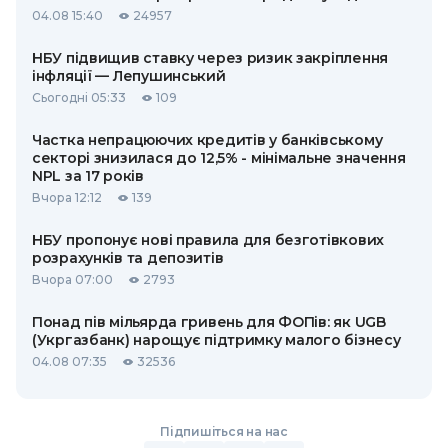
04.08 15:40
24957
НБУ підвищив ставку через ризик закріплення
інфляції — Лепушинський
Сьогодні 05:33
109
Частка непрацюючих кредитів у банківському
секторі знизилася до 12,5% - мінімальне значення
NPL за 17 років
Вчора 12:12
139
НБУ пропонує нові правила для безготівкових
розрахунків та депозитів
Вчора 07:00
2793
Понад пів мільярда гривень для ФОПів: як UGB
(Укргазбанк) нарощує підтримку малого бізнесу
04.08 07:35
32536
Підпишіться на нас