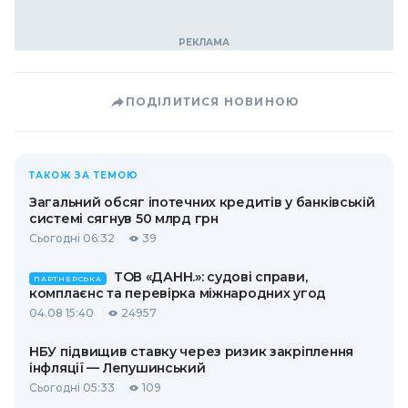
ПОДІЛИТИСЯ НОВИНОЮ
ТАКОЖ ЗА ТЕМОЮ
Загальний обсяг іпотечних кредитів у банківській
системі сягнув 50 млрд грн
Сьогодні 06:32
39
ТОВ «ДАНН.»: судові справи,
ПАРТНЕРСЬКА
комплаєнс та перевірка міжнародних угод
04.08 15:40
24957
НБУ підвищив ставку через ризик закріплення
інфляції — Лепушинський
Сьогодні 05:33
109