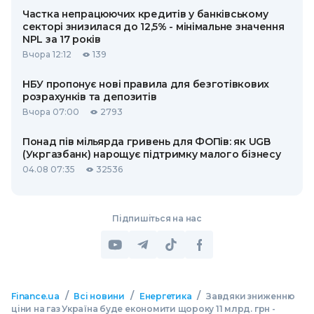
Частка непрацюючих кредитів у банківському
секторі знизилася до 12,5% - мінімальне значення
NPL за 17 років
Вчора 12:12
139
НБУ пропонує нові правила для безготівкових
розрахунків та депозитів
Вчора 07:00
2793
Понад пів мільярда гривень для ФОПів: як UGB
(Укргазбанк) нарощує підтримку малого бізнесу
04.08 07:35
32536
Підпишіться на нас
/
/
/
Finance.ua
Всі новини
Енергетика
Завдяки зниженню
ціни на газ Україна буде економити щороку 11 млрд. грн -