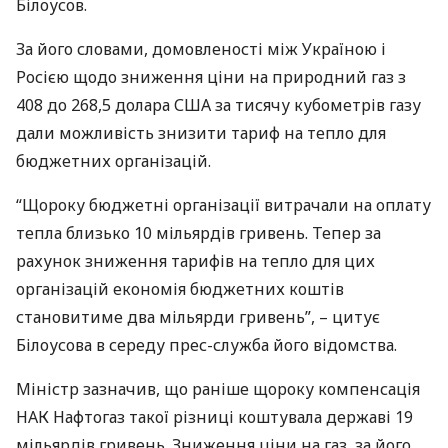
Білоусов.
За його словами, домовленості між Україною і
Росією щодо зниження ціни на природний газ з
408 до 268,5 долара
США
за тисячу кубометрів газу
дали можливість знизити тариф на тепло для
бюджетних організацій.
“Щороку бюджетні організації витрачали на оплату
тепла близько 10 мільярдів гривень. Тепер за
рахунок зниження тарифів на тепло для цих
організацій економія бюджетних коштів
становитиме два мільярди гривень”, – цитує
Білоусова в середу прес-служба його відомства.
Міністр зазначив, що раніше щороку компенсація
НАК
Нафтогаз такої різниці коштувала державі 19
мільярдів гривень. Зниження ціни на газ, за його