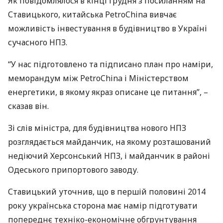
Як повідомлялося в кінці грудня з посиланням на
Ставицького, китайська PetroChina вивчає
можливість інвестування в будівництво в Україні
сучасного
НПЗ
.
“У нас підготовлено та підписано план про наміри,
меморандум між PetroChina і Міністерством
енергетики, в якому якраз описане це питання”, –
сказав він.
Зі слів міністра, для будівництва нового
НПЗ
розглядається майданчик, на якому розташований
недіючий Херсонський
НПЗ
, і майданчик в районі
Одеського припортового заводу.
Ставицький уточнив, що в першій половині 2014
року українська сторона має намір підготувати
попереднє техніко-економічне обгрунтування