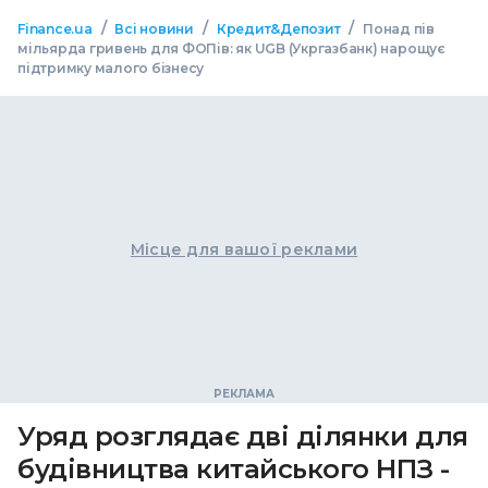
/
/
/
Finance.ua
Всі новини
Кредит&Депозит
Понад пів
мільярда гривень для ФОПів: як UGB (Укргазбанк) нарощує
підтримку малого бізнесу
Місце для вашої реклами
Уряд розглядає дві ділянки для
будівництва китайського НПЗ -