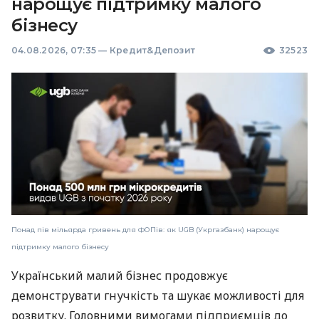
нарощує підтримку малого
бізнесу
04.08.2026, 07:35
—
Кредит&Депозит
32523
Понад пів мільярда гривень для ФОПів: як UGB (Укргазбанк) нарощує
підтримку малого бізнесу
Український малий бізнес продовжує
демонструвати гнучкість та шукає можливості для
розвитку. Головними вимогами підприємців до