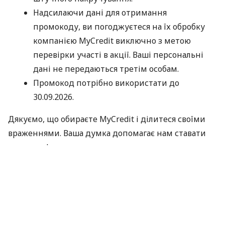
Надсилаючи дані для отримання
промокоду, ви погоджуєтеся на їх обробку
компанією MyCredit виключно з метою
перевірки участі в акції. Ваші персональні
дані не передаються третім особам.
Промокод потрібно використати до
30.09.2026.
Дякуємо, що обираєте MyCredit і ділитеся своїми
враженнями. Ваша думка допомагає нам ставати
кращими!
Офіційні правила акції
За матеріалами:
MyCredit
#
Кредит Онлайн