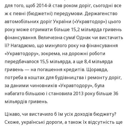
для того, щоб 2014-й став роком доріг, сьогодні все
ж є певні (бюджетні) передумови. Держагенство
автомобільних доріг України («Укравтодор») цього
року може отримати більше 15,2 мільярда гривень
фінансування. Величезна сума! Однак чи вистачить
її? Нагадаємо, що минулого року на фінансування
«Укравтодору», зокрема, на дорожні роботи
передбачалося 15,5 мільярда, а ще 8,4 мільярда
гривень — на погашення кредитів. Щоравда,
потреба в коштах для будівництва і ремонту доріг,
за даними чиновників «Укравтодору», була
набагато більшою і становила 2013 року більше 36
мільярдів гривень.
Цікаво, чи вистачило б їм усіх доходів бюджету?
Схоже, українські дороги, а також їх відсутність ще