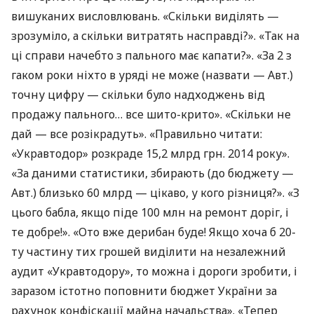
вишуканих висловлювань. «Скільки виділять —
зрозуміло, а скільки витратять насправді?». «Так на
ці справи начебто з пального має капати?». «За 2 з
гаком роки ніхто в уряді не може (назвати — Авт.)
точну цифру — скільки було надходжень від
продажу пального… все шито-крито». «Скільки не
дай — все розікрадуть». «Правильно читати:
«Укравтодор» розкраде 15,2 млрд грн. 2014 року».
«За даними статистики, збирають (до бюджету —
Авт.) близько 60 млрд — цікаво, у кого різниця?». «З
цього бабла, якщо піде 100 млн на ремонт доріг, і
те добре!». «Ото вже дерибан буде! Якщо хоча б 20-
ту частину тих грошей виділити на незалежний
аудит «Укравтодору», то можна і дороги зробити, і
заразом істотно поповнити бюджет України за
рахунок конфіскації майна начальства». «Тепер