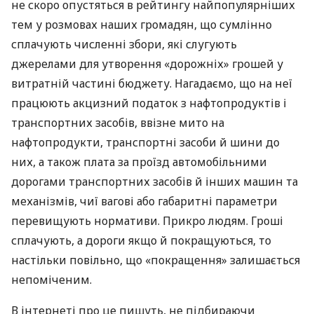
не скоро опустяться в рейтингу найпопулярніших
тем у розмовах наших громадян, що сумлінно
сплачують численні збори, які слугують
джерелами для утворення «дорожніх» грошей у
витратній частині бюджету. Нагадаємо, що на неї
працюють акцизний податок з нафтопродуктів і
транспортних засобів, ввізне мито на
нафтопродукти, транспортні засоби й шини до
них, а також плата за проїзд автомобільними
дорогами транспортних засобів й інших машин та
механізмів, чиї вагові або габаритні параметри
перевищують нормативи. Прикро людям. Гроші
сплачують, а дороги якщо й покращуються, то
настільки повільно, що «покращення» залишається
непоміченим.
В інтернеті про це пишуть, не підбираючи