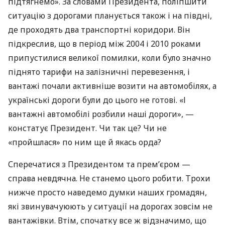
підтягнемо». За словами Президента, поліпшити
ситуацію з дорогами планується також і на півдні,
де проходять два транспортні коридори. Він
підкреслив, що в період між 2004 і 2010 роками
припустилися великої помилки, коли було значно
піднято тарифи на залізничні перевезення, і
вантажі почали активніше возити на автомобілях, а
українські дороги були до цього не готові. «І
вантажні автомобілі розбили наші дороги», —
констатує Президент. Чи так це? Чи не
«пройшлася» по ним ще й якась орда?
Сперечатися з Президентом та прем’єром —
справа невдячна. Не станемо цього робити. Трохи
нижче просто наведемо думки наших громадян,
які звинувачуюють у ситуації на дорогах зовсім не
вантажівки. Втім, спочатку все ж відзначимо, що