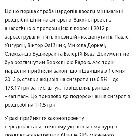
Це не перша спроба нардепів ввести мінімальні
роздрібні ціни на сигарети. Законопроект з
аналогічною пропозицією в вересні 2012 р.
зареєстрували п’ять опозиційних депутатів: Павло
Унгурян, Віктор Олійник, Микола Деркач,
Олександр Буджерак та Валерій Бевз. Документ не
був розглянутий Верховною Радою. Але торік
нардепи прийняли закон, що підвищив з 1 січня
2013 р. ставки акцизів на сигарети на 6,5% – до
173,17 грн за тис. штук, повідомляв раніше
«Капітал». Це призвело до подорожчання сигарет в
роздробі на 1-1,5 грн.
У разі прийняття законопроекту
середньостатистичному українському курцю
доведеться витрачати більше 20% місячного