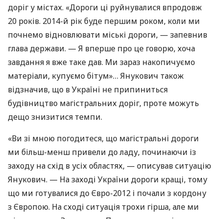
доріг у містах. «Дороги ці руйнувалися впродовж
20 років. 2014-й рік буде першим роком, коли ми
почнемо відновлювати міські дороги, — запевнив
глава держави. — Я вперше про це говорю, хоча
завдання я вже таке дав. Ми зараз накопичуємо
матеріали, купуємо бітум»… Янукович також
відзначив, що в Україні не припиниться
будівництво магістральних доріг, проте можуть
дещо знизитися темпи.
«Ви зі мною погодитеся, що магістральні дороги
ми більш-менш привели до ладу, починаючи із
заходу на схід в усіх областях, — описував ситуацію
Янукович. — На заході України дороги кращі, тому
що ми готувалися до Євро-2012 і почали з кордону
з Європою. На сході ситуація трохи гірша, але ми