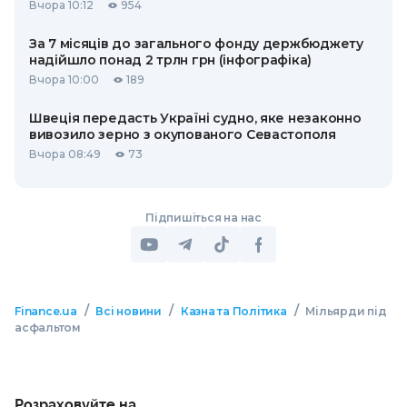
Вчора 10:12
954
За 7 місяців до загального фонду держбюджету
надійшло понад 2 трлн грн (інфографіка)
Вчора 10:00
189
Швеція передасть Україні судно, яке незаконно
вивозило зерно з окупованого Севастополя
Вчора 08:49
73
Підпишіться на нас
/
/
/
Finance.ua
Всі новини
Казна та Політика
Мільярди під
асфальтом
Розраховуйте на