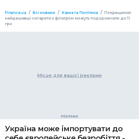
/
/
/
Finance.ua
Всі новини
Казна та Політика
Покращення:
найдешевші сигарети з фільтром можуть подорожчати до 11
грн
Місце для вашої реклами
Україна може імпортувати до
себе європейське безробіття -