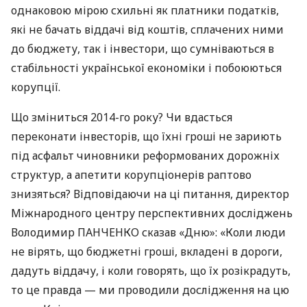
однаковою мірою схильні як платники податків,
які не бачать віддачі від коштів, сплачених ними
до бюджету, так і інвестори, що сумніваються в
стабільності української економіки і побоюються
корупції.
Що зміниться 2014-го року? Чи вдасться
переконати інвесторів, що їхні гроші не зариють
під асфальт чиновники реформованих дорожніх
структур, а апетити корупціонерів раптово
знизяться? Відповідаючи на ці питання, директор
Міжнародного центру перспективних досліджень
Володимир
ПАНЧЕНКО
сказав «Дню»: «Коли люди
не вірять, що бюджетні гроші, вкладені в дороги,
дадуть віддачу, і коли говорять, що їх розікрадуть,
то це правда — ми проводили дослідження на цю