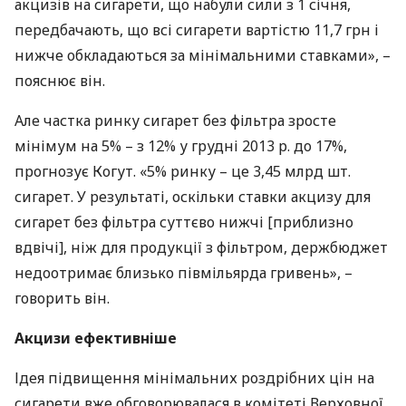
акцизів на сигарети, що набули сили з 1 січня,
передбачають, що всі сигарети вартістю 11,7 грн і
нижче обкладаються за мінімальними ставками», –
пояснює він.
Але частка ринку сигарет без фільтра зросте
мінімум на 5% – з 12% у грудні 2013 р. до 17%,
прогнозує Когут. «5% ринку – це 3,45 млрд шт.
сигарет. У результаті, оскільки ставки акцизу для
сигарет без фільтра суттєво нижчі [приблизно
вдвічі], ніж для продукції з фільтром, держбюджет
недоотримає близько півмільярда гривень», –
говорить він.
Акцизи ефективніше
Ідея підвищення мінімальних роздрібних цін на
сигарети вже обговорювалася в комітеті Верховної