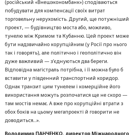
(російський «Внешэкономбанк») сподіваються
побудувати для компенсації своїх витрат
торговельну нерухомість. Другий, ще потужніший
проект, — будівництво моста або, можливо,
тунелю між Кримом та Кубанню. Цей проект може
бути надзвичайно корупційним (у Росії про нього
так і говорять), але політично і геополітично він
дуже важливий — з’єднуються два береги.
Відповідна магістраль потрібна, і її можна було б
вставити у південний транспортний коридор.
Однак транзит цим тунелем і комерційне його
використання можуть розпочатися ще не скоро —
там мостів немає. А вже про корупційні втрати з
обох боків на цьому мегапроекті й говорити не
доводиться…».
Володимир
ПАНЧЕНКО
, директор Міжнародного