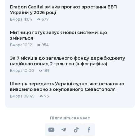
Dragon Capital змінив прогноз зростання ВВП
України у 2026 році
Вчора 11:04
677
Митниця готує запуск нової системи: що
зміниться
Вчора 10:12
954
За 7 місяців до загального фонду держбюджету
надійшло понад 2 трлн грн (інфографіка)
Вчора 10:00
189
Швеція передасть Україні судно, яке незаконно
вивозило зерно з окупованого Севастополя
Вчора 08:49
73
Підпишіться на нас