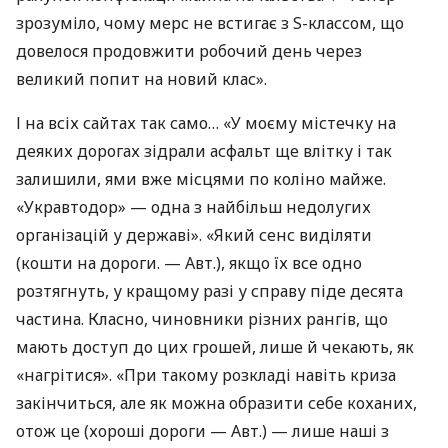
зрозуміло, чому мерс не встигає з S-классом, що
довелося продовжити робочий день через
великий попит на новий клас».
І на всіх сайтах так само… «У моєму містечку на
деяких дорогах зідрали асфальт ще влітку і так
залишили, ями вже місцями по коліно майже.
«Укравтодор» — одна з найбільш недолугих
організацій у державі». «Який сенс виділяти
(кошти на дороги. — Авт.), якщо їх все одно
розтягнуть, у кращому разі у справу піде десята
частина. Класно, чиновники різних рангів, що
мають доступ до цих грошей, лише й чекають, як
«нагрітися». «При такому розкладі навіть криза
закінчиться, але як можна образити себе коханих,
отож це (хороші дороги — Авт.) — лише наші з