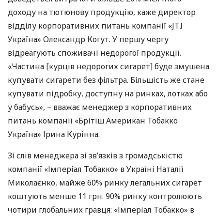
доходу на тютюнову продукцію, каже директор
відділу корпоративних питань компанії «JTI
Україна» Олександр Когут. У першу чергу
відреагують споживачі недорогої продукції.
«Частина [курців недорогих сигарет] буде змушена
купувати сигарети без фільтра. Більшість же стане
купувати підробку, доступну на ринках, лотках або
у бабусь», – вважає менеджер з корпоративних
питань компанії «Брітіш Американ Тобакко
Україна» Ірина Курінна.
Зі слів менеджера зі зв’язків з громадськістю
компанії «Імперіал Тобакко» в Україні Наталії
Миколаєнко, майже 60% ринку легальних сигарет
коштують менше 11 грн. 90% ринку контролюють
чотири глобальних гравця: «Імперіал Тобакко» в