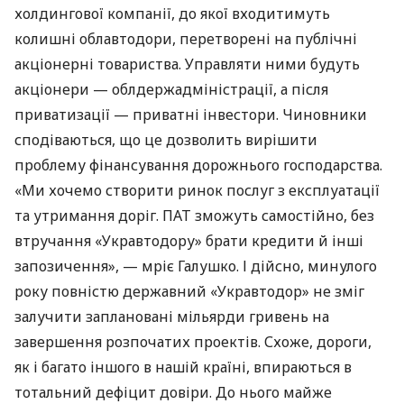
холдингової компанії, до якої входитимуть
колишні облавтодори, перетворені на публічні
акціонерні товариства. Управляти ними будуть
акціонери — облдержадміністрації, а після
приватизації — приватні інвестори. Чиновники
сподіваються, що це дозволить вирішити
проблему фінансування дорожнього господарства.
«Ми хочемо створити ринок послуг з експлуатації
та утримання доріг.
ПАТ
зможуть самостійно, без
втручання «Укравтодору» брати кредити й інші
запозичення», — мріє Галушко. І дійсно, минулого
року повністю державний «Укравтодор» не зміг
залучити заплановані мільярди гривень на
завершення розпочатих проектів. Схоже, дороги,
як і багато іншого в нашій країні, впираються в
тотальний дефіцит довіри. До нього майже