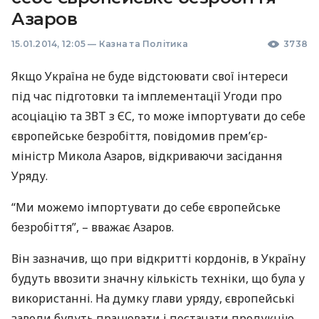
Азаров
15.01.2014, 12:05
—
Казна та Політика
3738
Якщо Україна не буде відстоювати свої інтереси
під час підготовки та імплементації Угоди про
асоціацію та
ЗВТ
з ЄС, то може імпортувати до себе
європейське безробіття, повідомив прем’єр-
міністр Микола Азаров, відкриваючи засідання
Уряду.
“Ми можемо імпортувати до себе європейське
безробіття”, – вважає Азаров.
Він зазначив, що при відкритті кордонів, в Україну
будуть ввозити значну кількість техніки, що була у
використанні. На думку глави уряду, європейські
заводи будуть працювати і постачати продукцію