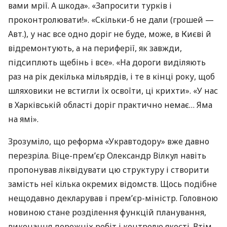
вами мрії. А шкода». «Запросити турків і
проконтролювати!». «Скільки-б не дали (грошей —
Авт.), у нас все одно доріг не буде, може, в Києві й
відремонтують, а на периферії, як завжди,
підсиплють щебінь і все». «На дороги виділяють
раз на рік декілька мільярдів, і те в кінці року, щоб
шляховики не встигли їх освоїти, ці крихти». «У нас
в Харківській області доріг практично немає… Яма
на ямі».
Зрозуміло, що реформа «Укравтодору» вже давно
перезріла. Віце-прем’єр Олександр Вілкул навіть
пропонував ліквідувати цю структуру і створити
замість неї кілька окремих відомств. Щось подібне
нещодавно декларував і прем’єр-міністр. Головною
новиною стане розділення функцій планування,
виконання дорожніх робіт і контролю якості. Втім,