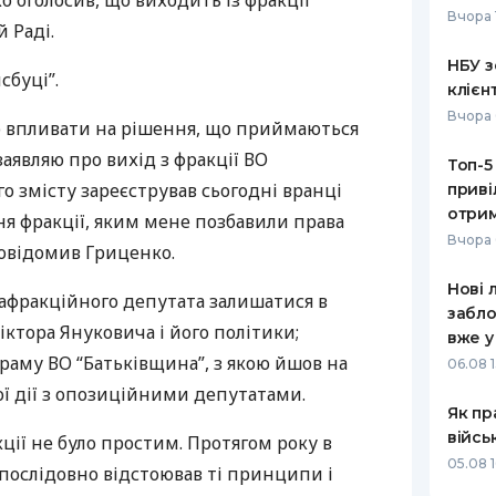
 оголосив, що виходить із фракції
Вчора 
 Раді.
РЕЙТИНГ ДЕБЕТОВИХ
ПУТІВНИ
КАРТОК
СТРАХУ
НБУ з
сбуці”.
клієн
ЩОМІСЯЧНИЙ ОГЛЯД
ВСІ СТРА
Вчора 
КЕШБЕКУ
тю впливати на рішення, що приймаються
СТРАХОВ
заявляю про вихід з фракції ВО
Топ-5
ПУТІВНИКИ ПО
го змісту зареєстрував сьогодні вранці
приві
БАНКІВСЬКИХ КАРТКАХ
ВІДГУКИ
КОМПАНІ
отрим
я фракції, яким мене позбавили права
Вчора 
 повідомив Гриценко.
ДОСТАВК
Нові 
озафракційного депутата залишатися в
КОНТАКТ
забло
іктора Януковича і його політики;
вже у
раму ВО “Батьківщина”, з якою йшов на
06.08 1
ї дії з опозиційними депутатами.
Як пр
війсь
кції не було простим. Протягом року в
05.08 1
і послідовно відстоював ті принципи і