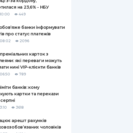
нці з-за кордону,
тилася на 23,6% - НБУ
10:00
449
обов’яже банки інформувати
тів про статус платежів
08:02
2096
 преміальних карток з
леями: які переваги можуть
ати нині VIP-клієнти банків
06:50
789
ліміти банків: кому
кують картки та перекази
 серпні
3:10
3618
ацює арешт рахунків
ковозобов’язаних чоловіків