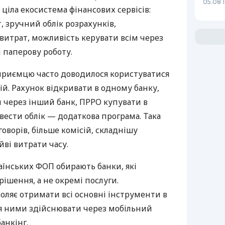
05.08 1
 ціла екосистема фінансових сервісів:
 зручний облік розрахунків,
витрат, можливість керувати всім через
 паперову роботу.
дприємцю часто доводилося користуватися
й. Рахунок відкривати в одному банку,
 через інший банк, ПРРО купувати в
вести облік — додаткова програма. Така
оворів, більше комісій, складнішу
йві витрати часу.
аїнських ФОП обирають банки, які
ішення, а не окремі послуги.
оляє отримати всі основні інструменти в
ня ними здійснювати через мобільний
анкінг.