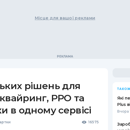
Місце для вашої реклами
ьких рішень для
ТАКОЖ
квайринг, РРО та
Які п
Plus 
ки в одному сервісі
Вчора 
Картки
16575
Зароб