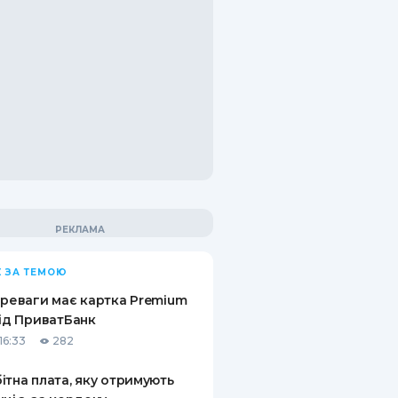
 ЗА ТЕМОЮ
ереваги має картка Premium
від ПриватБанк
16:33
282
ітна плата, яку отримують