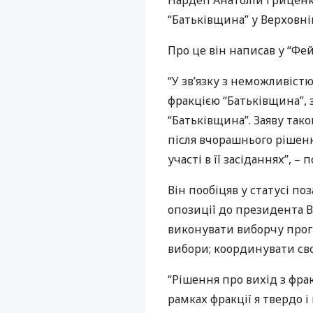
Нардеп Анатолій Гриценко
“Батьківщина” у Верховній
Про це він написав у “Фей
“У зв’язку з неможливіс
фракцією “Батьківщина”, 
“Батьківщина”. Заяву тако
після вчорашнього рішенн
участі в її засіданнях”, –
Він пообіцяв у статусі п
опозиції до президента В
виконувати виборчу прог
вибори; координувати сво
“Рішення про вихід з фра
рамках фракції я твердо 