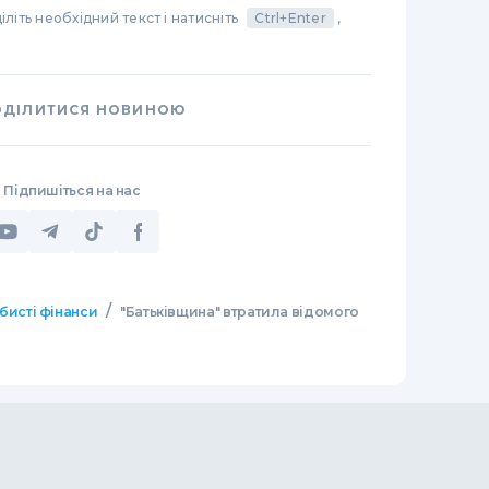
літь необхідний текст і натисніть
Ctrl+Enter
,
ОДІЛИТИСЯ НОВИНОЮ
Підпишіться на нас
/
бисті фінанси
"Батьківщина" втратила відомого