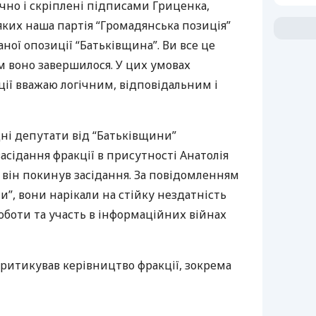
ічно і скріплені підписами Гриценка,
яких наша партія “Громадянська позиція”
ної опозиції “Батьківщина”. Ви все це
м воно завершилося. У цих умовах
ції вважаю логічним, відповідальним і
дні депутати від “Батьківщини”
сідання фракції в присутності Анатолія
 він покинув засідання. За повідомленням
”, вони нарікали на стійку нездатність
оботи та участь в інформаційних війнах
ритикував керівництво фракції, зокрема