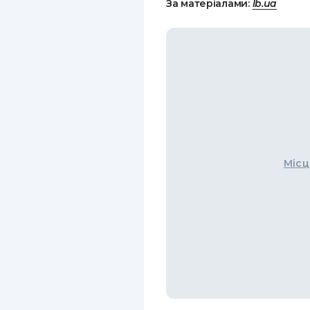
За матеріалами:
lb.ua
Місц