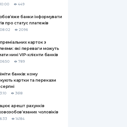
10:00
449
КИ ПО
ВАННЮ
обов’яже банки інформувати
тів про статус платежів
ХОВІ ПОЛІСИ
08:02
2096
І КОМПАНІЇ
 преміальних карток з
леями: які переваги можуть
 ПРО СТРАХОВІ
Ї
ати нині VIP-клієнти банків
06:50
789
А І ОПЛАТА
ліміти банків: кому
И
кують картки та перекази
 серпні
3:10
3618
ацює арешт рахунків
ковозобов’язаних чоловіків
6:33
14184