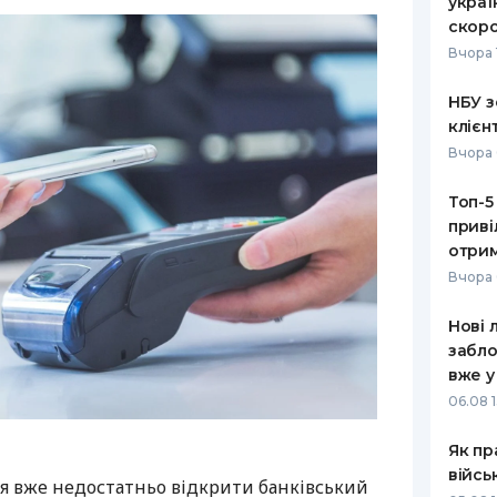
украї
скоро
Вчора 
НБУ з
клієн
Вчора 
Топ-5
приві
отрим
Вчора 
Нові 
забло
вже у
06.08 1
Як пр
війсь
я вже недостатньо відкрити банківський