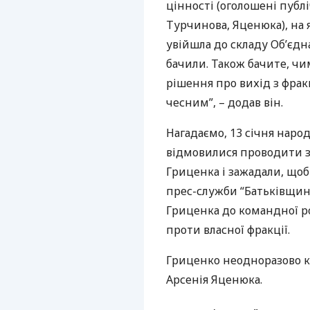
цінності (оголошені публ
Турчинова, Яценюка), на 
увійшла до складу Об’єдна
бачили. Також бачите, чи
рішення про вихід з фрак
чесним”, – додав він.
Нагадаємо, 13 січня наро
відмовилися проводити за
Гриценка і зажадали, щоб
прес-служби “Батьківщини
Гриценка до командної р
проти власної фракції.
Гриценко неодноразово к
Арсенія Яценюка.