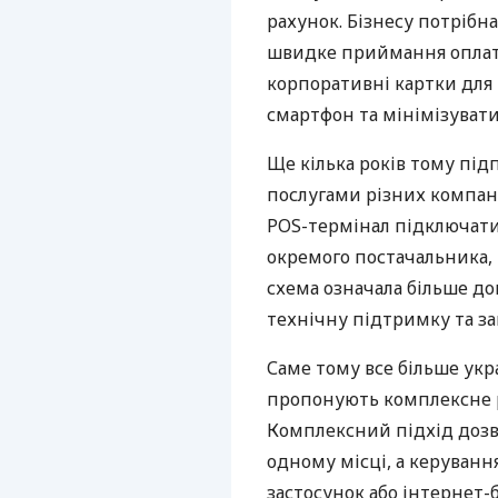
рахунок. Бізнесу потрібна
швидке приймання оплат,
корпоративні картки для 
смартфон та мінімізувати
Ще кілька років тому пі
послугами різних компані
POS-термінал підключати
окремого постачальника, 
схема означала більше дог
технічну підтримку та за
Саме тому все більше укр
пропонують комплексне р
Комплексний підхід дозв
одному місці, а керуван
застосунок або інтернет-б