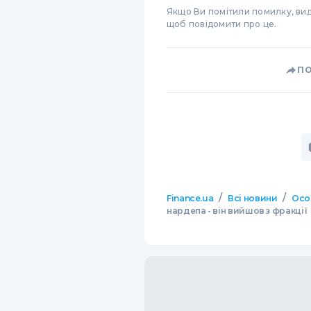
Якщо Ви помітили помилку, виді
щоб повідомити про це.
П
/
/
Finance.ua
Всі новини
Осо
нардепа - він вийшов з фракції