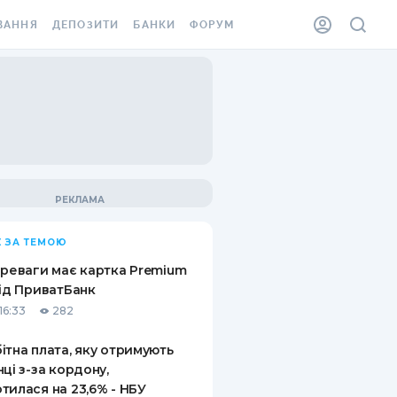
ВАННЯ
ДЕПОЗИТИ
БАНКИ
ФОРУМ
ІЛКА
ВСІ ДЕПОЗИТИ
ВСІ БАНКИ
АННЯ ЖИТЛА ВІД
ДЕПОЗИТИ В USD
ВІДГУКИ ПРО БАНКИ
 ШАХЕДІВ
ДЕПОЗИТИ В EUR
МІКРОФІНАНСОВІ
ХОВКА ЗА КОРДОН
ОРГАНІЗАЦІЇ
БОНУС ДО ДЕПОЗИТІВ
ВІДГУКИ ПРО МФО
УМОВИ АКЦІЇ
КАРТА
 ЗА ТЕМОЮ
ПИТАННЯ ТА ВІДПОВІДІ
ННА ВІНЬЄТКА
ереваги має картка Premium
ДЕПОЗИТНИЙ КАЛЬКУЛЯТОР
від ПриватБанк
 СПІВРОБІТНИКІВ
16:33
282
ПУТІВНИКИ ПО
SSISTANCE
ЗАОЩАДЖЕННЯМ
ітна плата, яку отримують
нці з-за кордону,
АННЯ ВІД
тилася на 23,6% - НБУ
Х ВИПАДКІВ