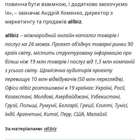
повинна бути взаємною, і додатково заохочуємо
їх», – зазначає Андрій Хоменко, директор з
маркетингу та продажів
allbiz
.
allbiz
–
міжнародний онлайн-каталог товарів і
послуг на 26 мовах. Проект об’єднує товарні ринки 90
країн світу, містить структуровану інформацію про
більш ніж 19 млн товарів і послуг від 1,3 млн компаній
з усього світу. Щомісячна аудиторія проекту
перевищує 10 млн відвідувачів (50 млн переглядів).
Офіси allbiz розташовані в 19 країнах: Україні, Росії,
Казахстані, Молдові, Азербайджані, Узбекистані,
Грузії, Польщі, Румунії, Болгарії, Греції, Єгипті, Тунісі,
Індії, Аргентині, Китаї, Перу,
США
, Малайзії.
За матеріалами:
all.biz