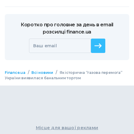
Коротко про головне за день в email
розсилці finance.ua
Ваш email
/
/
Finance.ua
Всі новини
Як історична “газова перемога”
України виявилася банальним торгом
Місце для вашої реклами