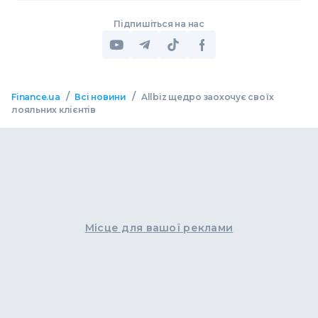
Підпишіться на нас
/
/
Finance.ua
Всі новини
Allbiz щедро заохочує своїх
лояльних клієнтів
Місце для вашої реклами