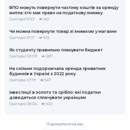
ВПО можуть повернути частину коштів за оренду
житла: хто має право на податкову знижку
Сьогодні 11:03
142
Чи можна повернути товар зі знижкою у магазин
Сьогодні 10:17
102
Як студенту правильно планувати бюджет
Сьогодні 09:09
287
На скільки подорожчала оренда приватних
будинків в Україні з 2022 року
Сьогодні 07:19
547
Інвестиції в золото та срібло: які податки
доведеться сплачувати українцям
Сьогодні 06:04
1412
Підпишіться на нас