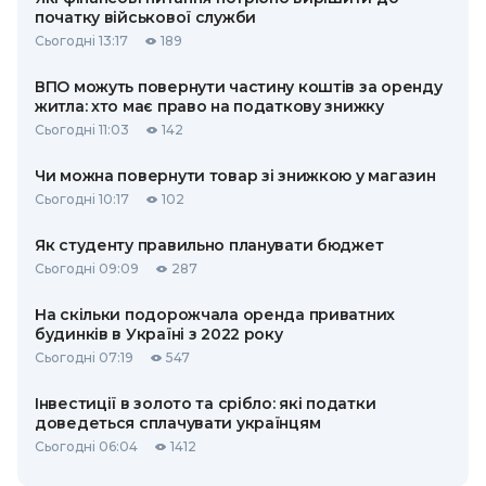
початку військової служби
Сьогодні 13:17
189
ВПО можуть повернути частину коштів за оренду
житла: хто має право на податкову знижку
Сьогодні 11:03
142
Чи можна повернути товар зі знижкою у магазин
Сьогодні 10:17
102
Як студенту правильно планувати бюджет
Сьогодні 09:09
287
На скільки подорожчала оренда приватних
будинків в Україні з 2022 року
Сьогодні 07:19
547
Інвестиції в золото та срібло: які податки
доведеться сплачувати українцям
Сьогодні 06:04
1412