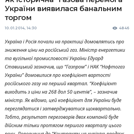
України виявилася банальним
торгом
10.01.2014, 14:30
4846
Україна і Росія почали на практиці домовлятись про
зниження ціни на російський газ. Міністр енергетики
та вугільної промисловості України Едуард
Ставицький зазначив, що “Газпром” і
НАК
“Нафтогаз
України” домовилися про коефіцієнт вартості
російського газу на перший квартал. “Коефіцієнт
виходить з ціни на 268 дол 50 центів”, – зазначив
міністр. Як відомо, цей коефіцієнт для України буде
переглядатися і затверджуватися щоквартально.
Тобто, результат переговорів двох компаній буде
дійсним тільки протягом першого кварталу цього
року. Доповнення до “Контракту на купівлю-продаж,