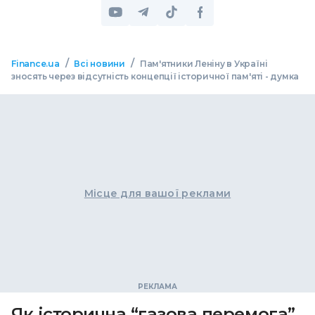
/
/
Finance.ua
Всі новини
Пам'ятники Леніну в Україні
зносять через відсутність концепції історичної пам'яті - думка
Місце для вашої реклами
Як історична “газова перемога”