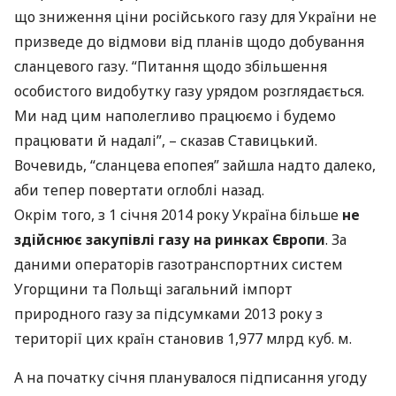
що зниження ціни російського газу для України не
призведе до відмови від планів щодо добування
сланцевого газу. “Питання щодо збільшення
особистого видобутку газу урядом розглядається.
Ми над цим наполегливо працюємо і будемо
працювати й надалі”, – сказав Ставицький.
Вочевидь, “сланцева епопея” зайшла надто далеко,
аби тепер повертати оглоблі назад.
Окрім того, з 1 січня 2014 року Україна більше
не
здійснює закупівлі газу на ринках Європи
. За
даними операторів газотранспортних систем
Угорщини та Польщі загальний імпорт
природного газу за підсумками 2013 року з
території цих країн становив 1,977 млрд куб. м.
А на початку січня планувалося підписання угоду