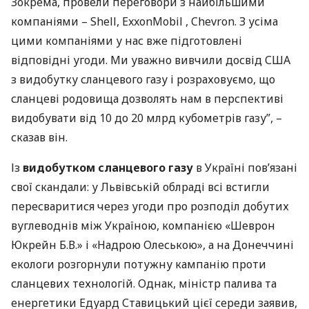
Зокрема, провели переговори з найбільшими
компаніями – Shell, ExxonMobil , Chevron. З усіма
цими компаніями у нас вже підготовлені
відповідні угоди. Ми уважно вивчили досвід
США
з видобутку сланцевого газу і розраховуємо, що
сланцеві родовища дозволять нам в перспективі
видобувати від 10 до 20 млрд кубометрів газу”, –
сказав він.
Із
видобутком сланцевого газу
в Україні пов’язані
свої скандали: у Львівській облраді всі встигли
пересваритися через угоди про розподіл добутих
вуглеводнів між Україною, компанією «Шеврон
Юкрейн Б.В.» і «Надрою Олеською», а на Донеччині
екологи розгорнули потужну кампанію проти
сланцевих технологій. Однак, міністр палива та
енергетики Едуард Ставицький цієї середи заявив,