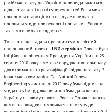
російського газу для України переглядатиметься
щоквартально, і в разі суперечностей Росія може
повернути стару ціну на газ дуже швидко, а
поновити угоди про реверсні поставки з Європи
так само швидко не вдасться.
Тут варто ще згадати про один сумнозвісний
національний проект –
LNG
-термінал
. Проект було
ініційовано рішенням Президента України від 25
серпня 2010 року з метою спорудження терміналу
для отримання та регазифікації зрідженого газу. З
іспанською компанією Gas Natural Fenosa
Engineering у листопаді 2012 року була підписана
угода на $1 млрд, яка повинна була дати козир
Україні у газовому діалозі з Росією. Однак іспанська
компанія швидко відмовилася від вступу до
консорціуму і від вкладення в проект інвестицій. А