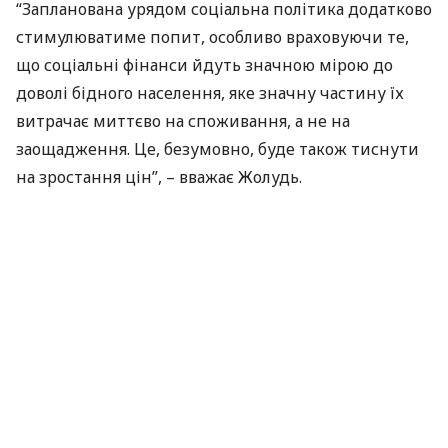
“Запланована урядом соціальна політика додатково
стимулюватиме попит, особливо враховуючи те,
що соціальні фінанси йдуть значною мірою до
доволі бідного населення, яке значну частину їх
витрачає миттєво на споживання, а не на
заощадження. Це, безумовно, буде також тиснути
на зростання цін”, – вважає Жолудь.
Експерт також назвав фактори, що стримують
ціни: “Та рецесія, яка триває з другого півріччя 2012
року, має значний стримуючий тиск на ціни.
Безумовно, утримка обмінного курсу на
теперішньому рівні – стримує зростання цін на
імпортні товари. І також те, що уповільнюється
зростання доходів. Що, знову ж таки, пов’язане з
рецесією”.