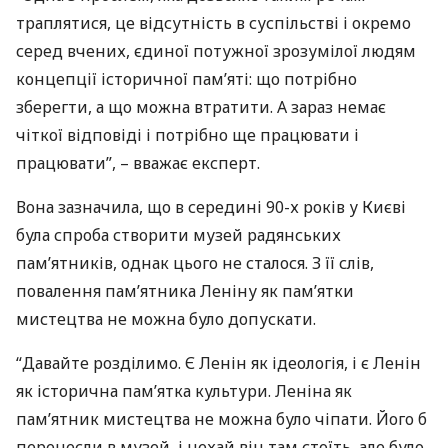
траплятися, це відсутність в суспільстві і окремо
серед вчених, єдиної потужної зрозумілої людям
концепції історичної пам’яті: що потрібно
зберегти, а що можна втратити. А зараз немає
чіткої відповіді і потрібно ще працювати і
працювати”, – вважає експерт.
Вона зазначила, що в середині 90-х років у Києві
була спроба створити музей радянських
пам’ятників, однак цього не сталося. З її слів,
повалення пам’ятника Леніну як пам’ятки
мистецтва не можна було допускати.
“Давайте розділимо. Є Ленін як ідеологія, і є Ленін
як історична пам’ятка культури. Леніна як
пам’ятник мистецтва не можна було чіпати. Його б
перенесли в музей, і нехай він там стоїть, але було