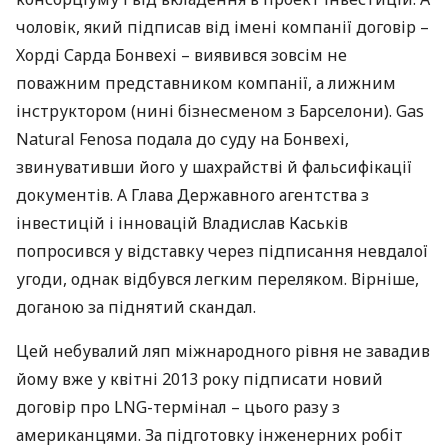
чоловік, який підписав від імені компанії договір –
Хорді Сарда Бонвехі – виявився зовсім не
поважним представником компанії, а лижним
інструктором (нині бізнесменом з Барселони). Gas
Natural Fenosa подала до суду на Бонвехі,
звинувативши його у шахрайстві й фальсифікації
документів. А Глава Державного агентства з
інвестицій і інновацій Владислав Каськів
попросився у відставку через підписання невдалої
угоди, однак відбувся легким переляком. Вірніше,
доганою за піднятий скандал.
Цей небувалий ляп міжнародного рівня не завадив
йому вже у квітні 2013 року підписати новий
договір про
LNG
-термінал – цього разу з
американцями. За підготовку інженерних робіт