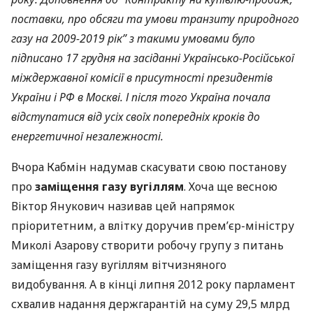
поставки, про обсяги та умови транзиту природного
газу на 2009-2019 рік” з такими умовами було
підписано 17 грудня на засіданні Українсько-Російської
міждержавної комісії в присутності президентів
України і РФ в Москві. І після того Україна почала
відступатися від усіх своїх попередніх кроків до
енергетичної незалежності.
Вчора Кабмін надумав скасувати свою постанову
про
заміщення газу вугіллям
. Хоча ще весною
Віктор Янукович називав цей напрямок
пріоритетним, а влітку доручив прем’єр-міністру
Миколі Азарову створити робочу групу з питань
заміщення газу вугіллям вітчизняного
видобування. А в кінці липня 2012 року парламент
схвалив надання держгарантій на суму 29,5 млрд