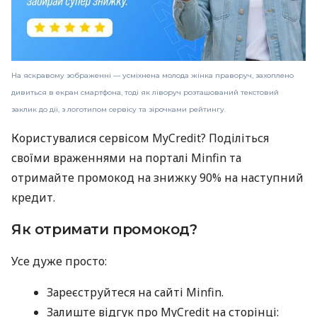
На яскравому зображенні — усміхнена молода жінка праворуч, захоплено
дивиться в екран смартфона, тоді як ліворуч розташований текстовий
заклик до дії, з логотипом сервісу та зірочками рейтингу.
Користувалися сервісом MyCredit? Поділіться
своїми враженнями на порталі Minfin та
отримайте промокод на знижку 90% на наступний
кредит.
Як отримати промокод?
Усе дуже просто:
Зареєструйтеся на сайті Minfin.
Залиште відгук про MyCredit на сторінці: