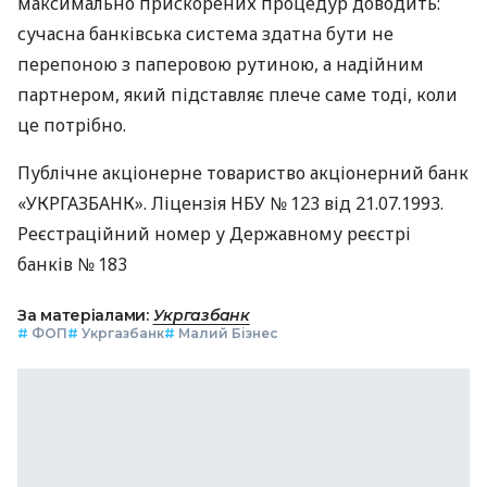
максимально прискорених процедур доводить:
сучасна банківська система здатна бути не
перепоною з паперовою рутиною, а надійним
партнером, який підставляє плече саме тоді, коли
це потрібно.
Публічне акціонерне товариство акціонерний банк
«УКРГАЗБАНК». Ліцензія НБУ № 123 від 21.07.1993.
Реєстраційний номер у Державному реєстрі
банків № 183
За матеріалами:
Укргазбанк
#
ФОП
#
Укргазбанк
#
Малий Бізнес