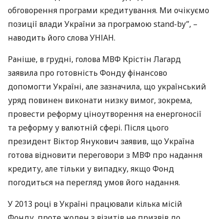
обговорення програми кредитування. Ми очікуємо
позиції влади України за програмою stand-by”, –
наводить його слова
УНІАН
.
Раніше, в грудні, голова
МВФ
Крістін Лагард
заявила про готовність Фонду фінансово
допомогти Україні, але зазначила, що український
уряд повинен виконати низку вимог, зокрема,
провести реформу ціноутворення на енергоносії
та реформу у валютній сфері. Після цього
президент Віктор Янукович заявив, що Україна
готова відновити переговори з
МВФ
про надання
кредиту, але тільки у випадку, якщо Фонд
погодиться на перегляд умов його надання.
У 2013 році в Україні працювали кілька місій
Фонду, проте жоден з візитів не призвів до