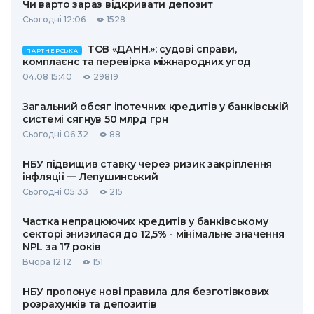
Чи варто зараз відкривати депозит
Сьогодні 12:06
1528
ТОВ «ДАНН.»: судові справи,
ПАРТНЕРСЬКА
комплаєнс та перевірка міжнародних угод
04.08 15:40
29819
Загальний обсяг іпотечних кредитів у банківській
системі сягнув 50 млрд грн
Сьогодні 06:32
88
НБУ підвищив ставку через ризик закріплення
інфляції — Лепушинський
Сьогодні 05:33
215
Частка непрацюючих кредитів у банківському
секторі знизилася до 12,5% - мінімальне значення
NPL за 17 років
Вчора 12:12
151
НБУ пропонує нові правила для безготівкових
розрахунків та депозитів