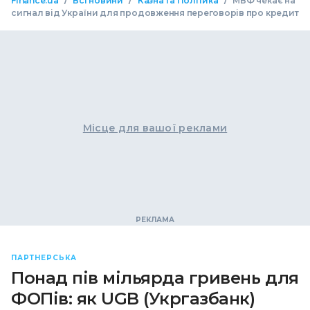
/
/
/
Finance.ua
Всі новини
Казна та Політика
МВФ чекає на
сигнал від України для продовження переговорів про кредит
Місце для вашої реклами
ПАРТНЕРСЬКА
Понад пів мільярда гривень для
ФОПів: як UGB (Укргазбанк)