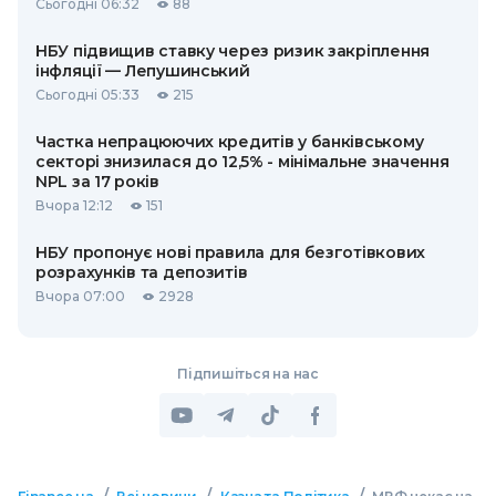
Сьогодні 06:32
88
НБУ підвищив ставку через ризик закріплення
інфляції — Лепушинський
Сьогодні 05:33
215
Частка непрацюючих кредитів у банківському
секторі знизилася до 12,5% - мінімальне значення
NPL за 17 років
Вчора 12:12
151
НБУ пропонує нові правила для безготівкових
розрахунків та депозитів
Вчора 07:00
2928
Підпишіться на нас