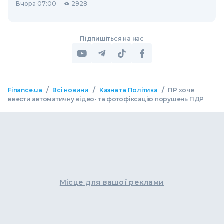
Вчора 07:00
2928
Підпишіться на нас
/
/
/
Finance.ua
Всі новини
Казна та Політика
ПР хоче
ввести автоматичну відео- та фотофіксацію порушень ПДР
Місце для вашої реклами