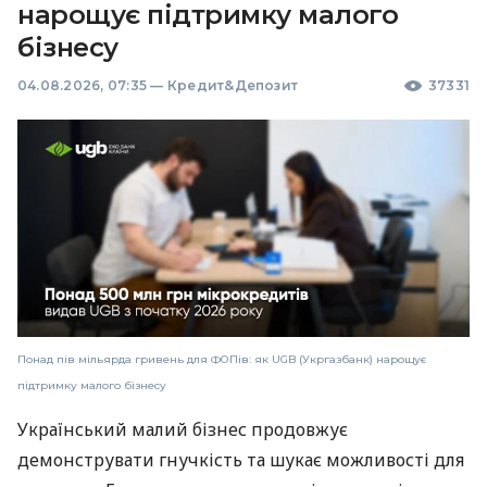
нарощує підтримку малого
бізнесу
04.08.2026, 07:35
—
Кредит&Депозит
37331
Понад пів мільярда гривень для ФОПів: як UGB (Укргазбанк) нарощує
підтримку малого бізнесу
Український малий бізнес продовжує
демонструвати гнучкість та шукає можливості для