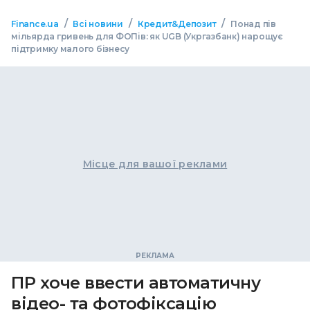
/
/
/
Finance.ua
Всі новини
Кредит&Депозит
Понад пів
мільярда гривень для ФОПів: як UGB (Укргазбанк) нарощує
підтримку малого бізнесу
Місце для вашої реклами
ПР хоче ввести автоматичну
відео- та фотофіксацію