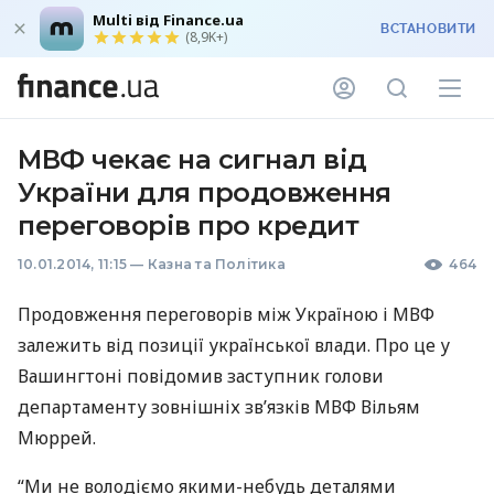
Multi від Finance.ua
ВСТАНОВИТИ
(8,9K+)
МВФ чекає на сигнал від
України для продовження
переговорів про кредит
10.01.2014, 11:15
—
Казна та Політика
464
Продовження переговорів між Україною і
МВФ
залежить від позиції української влади. Про це у
Вашингтоні повідомив заступник голови
департаменту зовнішніх зв’язків
МВФ
Вільям
Мюррей.
“Ми не володіємо якими-небудь деталями