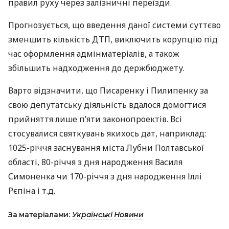
правил руху через залізничні переїзди.
Прогнозується, що введення даної системи суттєво
зменшить кількість
ДТП
, виключить корупцію під
час оформлення адмінматеріалів, а також
збільшить надходження до держбюджету.
Варто відзначити, що Писаренку і Пилипенку за
свою депутатську діяльність вдалося домогтися
прийняття лише п’яти законопроектів. Всі
стосувалися святкувань якихось дат, наприклад:
1025-річчя заснування міста Лубни Полтавської
області, 80-річчя з дня народження Василя
Симоненка чи 170-річчя з дня народження Іллі
Рєпіна і т.д.
За матеріалами:
Українські Новини