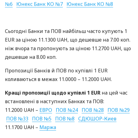
№6
Юнекс Банк КО №7
Юнекс Банк КО №8
Сьогодні Банки та
ПОВ
найбільш часто купують 1
EUR
за ціною 11.1300
UAH
, що дешевше на 7.00 коп.
ніж вчора та пропонують за ціною 11.2700
UAH
, що
дешевше на 8.00 коп.
Пропозиції Банків й
ПОВ
по купівлі 1
EUR
коливаються в межах 11.0000 – 11.2000
UAH
.
Кращі пропозиції щодо купівлі 1
EUR
на цей час
встановлені в наступних Банках та
ПОВ
:
11.2000
UAH
–
ЕВРО
ПОВ
№24
ПОВ
№28
ПОВ
№29
ПОВ
№33
ПОВ
№5
ПОВ
№8
СДЮШОР
-Киев
11.1700
UAH
–
Маржа