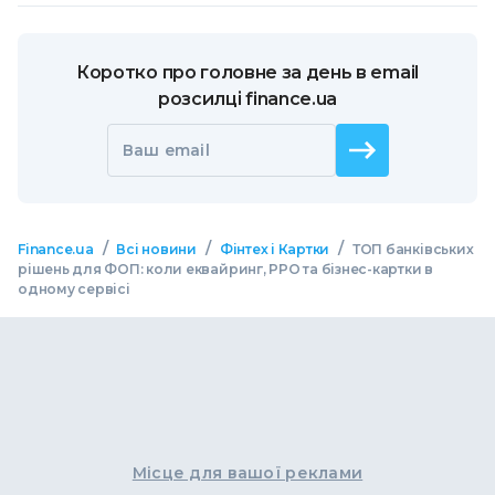
Коротко про головне за день в email
розсилці finance.ua
Ваш email
/
/
/
Finance.ua
Всі новини
Фінтех і Картки
ТОП банківських
рішень для ФОП: коли еквайринг, РРО та бізнес-картки в
одному сервісі
Місце для вашої реклами