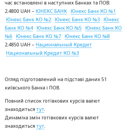
час встановлені в наступних Банках та
ПОВ
:
2.4800
UAH
–
ЮНЕКС
БАНК
Юнекс Банк КО №1
Юнекс Банк КО №2
Юнекс Банк КО №3
Юнекс
Банк КО №4
Юнекс Банк КО №5
Юнекс Банк КО
№6
Юнекс Банк КО №7
Юнекс Банк КО №8
2.4850
UAH
–
Национальный Кредит
Национальный Кредит КО №3
Огляд підготовлений на підставі даних 51
київського Банка і
ПОВ
.
Повний список готівкових курсів валют
знаходиться
тут
.
Динаміка змін готівкових курсів валют
знаходиться
тут
.