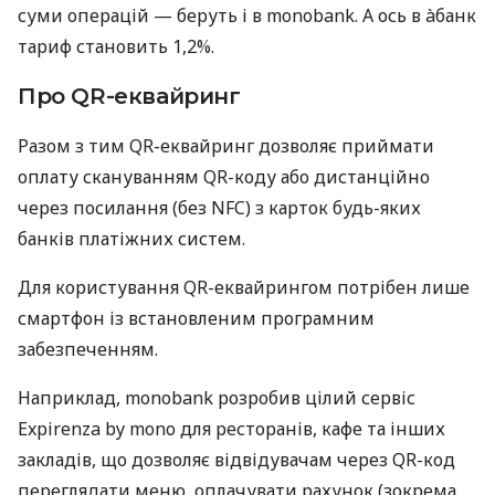
суми операцій — беруть і в monobank. А ось в àбанк
тариф становить 1,2%.
Про QR-еквайринг
Разом з тим QR-еквайринг дозволяє приймати
оплату скануванням QR-коду або дистанційно
через посилання (без NFC) з карток будь-яких
банків платіжних систем.
Для користування QR-еквайрингом потрібен лише
смартфон із встановленим програмним
забезпеченням.
Наприклад, monobank розробив цілий сервіс
Expirenza by mono для ресторанів, кафе та інших
закладів, що дозволяє відвідувачам через QR-код
переглядати меню, оплачувати рахунок (зокрема