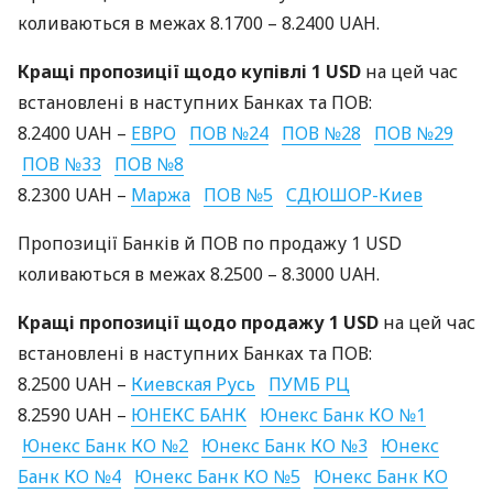
коливаються в межах 8.1700 – 8.2400
UAH
.
Кращі пропозиції щодо купівлі 1
USD
на цей час
встановлені в наступних Банках та
ПОВ
:
8.2400
UAH
–
ЕВРО
ПОВ
№24
ПОВ
№28
ПОВ
№29
ПОВ
№33
ПОВ
№8
8.2300
UAH
–
Маржа
ПОВ
№5
СДЮШОР
-Киев
Пропозиції Банків й
ПОВ
по продажу 1
USD
коливаються в межах 8.2500 – 8.3000
UAH
.
Кращі пропозиції щодо продажу 1
USD
на цей час
встановлені в наступних Банках та
ПОВ
:
8.2500
UAH
–
Киевская Русь
ПУМБ
РЦ
8.2590
UAH
–
ЮНЕКС
БАНК
Юнекс Банк КО №1
Юнекс Банк КО №2
Юнекс Банк КО №3
Юнекс
Банк КО №4
Юнекс Банк КО №5
Юнекс Банк КО