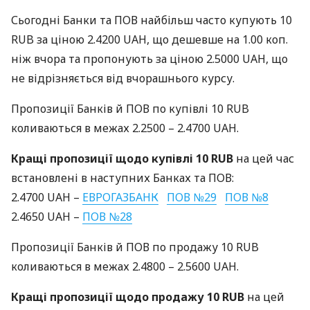
Сьогодні Банки та
ПОВ
найбільш часто купують 10
RUB
за ціною 2.4200
UAH
, що дешевше на 1.00 коп.
ніж вчора та пропонують за ціною 2.5000
UAH
, що
не відрізняється від вчорашнього курсу.
Пропозиції Банків й
ПОВ
по купівлі 10
RUB
коливаються в межах 2.2500 – 2.4700
UAH
.
Кращі пропозиції щодо купівлі 10
RUB
на цей час
встановлені в наступних Банках та
ПОВ
:
2.4700
UAH
–
ЕВРОГАЗБАНК
ПОВ
№29
ПОВ
№8
2.4650
UAH
–
ПОВ
№28
Пропозиції Банків й
ПОВ
по продажу 10
RUB
коливаються в межах 2.4800 – 2.5600
UAH
.
Кращі пропозиції щодо продажу 10
RUB
на цей