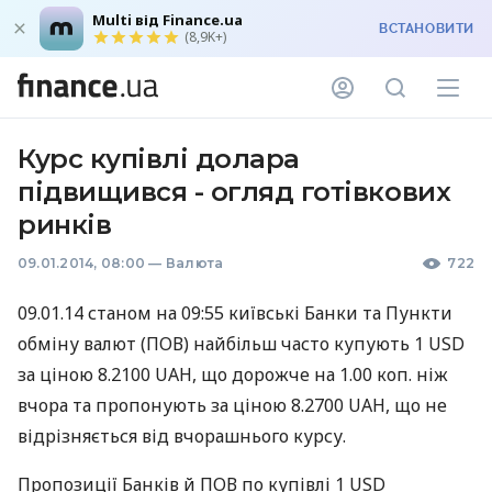
Multi від Finance.ua
ВСТАНОВИТИ
(8,9K+)
Курс купівлі долара
підвищився - огляд готівкових
ринків
09.01.2014, 08:00
—
Валюта
722
09.01.14 станом на 09:55 київські Банки та Пункти
обміну валют (
ПОВ
) найбільш часто купують 1
USD
за ціною 8.2100
UAH
, що дорожче на 1.00 коп. ніж
вчора та пропонують за ціною 8.2700
UAH
, що не
відрізняється від вчорашнього курсу.
Пропозиції Банків й
ПОВ
по купівлі 1
USD