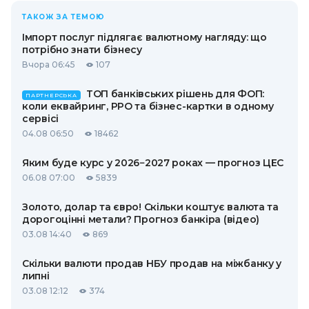
ТАКОЖ ЗА ТЕМОЮ
Імпорт послуг підлягає валютному нагляду: що
потрібно знати бізнесу
Вчора 06:45
107
ТОП банківських рішень для ФОП:
ПАРТНЕРСЬКА
коли еквайринг, РРО та бізнес-картки в одному
сервісі
04.08 06:50
18462
Яким буде курс у 2026−2027 роках — прогноз ЦЕС
06.08 07:00
5839
Золото, долар та євро! Скільки коштує валюта та
дорогоцінні метали? Прогноз банкіра (відео)
03.08 14:40
869
Скільки валюти продав НБУ продав на міжбанку у
липні
03.08 12:12
374