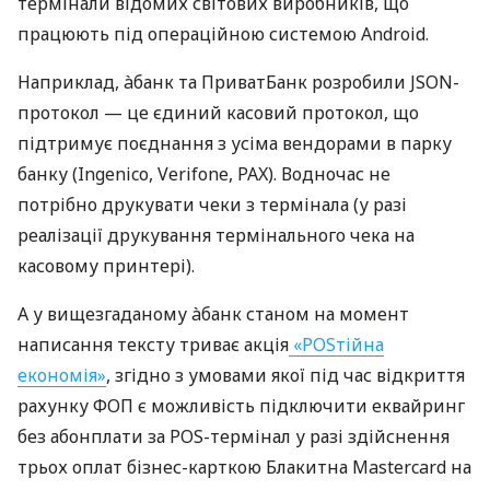
термінали відомих світових виробників, що
працюють під операційною системою Android.
Наприклад, àбанк та ПриватБанк розробили JSON-
протокол — це єдиний касовий протокол, що
підтримує поєднання з усіма вендорами в парку
банку (Ingenico, Verifone, PAX). Водночас не
потрібно друкувати чеки з термінала (у разі
реалізації друкування термінального чека на
касовому принтері).
А у вищезгаданому àбанк станом на момент
написання тексту триває акція
«POSтійна
економія»
, згідно з умовами якої під час відкриття
рахунку ФОП є можливість підключити еквайринг
без абонплати за POS-термінал у разі здійснення
трьох оплат бізнес-карткою Блакитна Mastercard на