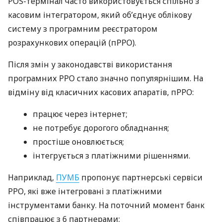
POS-термінал часто використовується спільно з
касовим інтегратором, який об’єднує облікову
систему з програмним реєстратором
розрахункових операцій (пРРО).
Після змін у законодавстві використання
програмних РРО стало значно популярнішим. На
відміну від класичних касових апаратів, пРРО:
працює через інтернет;
не потребує дорогого обладнання;
простіше оновлюється;
інтегрується з платіжними рішеннями.
Наприклад,
ПУМБ
пропонує партнерські сервіси
РРО, які вже інтегровані з платіжними
інструментами банку. На поточний момент банк
співпрацює з 6 партнерами: