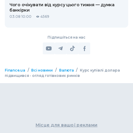
Чого очікувати від курсу цього тижня — думка
банкірки
03.08 10:00
4569
Підпишіться на нас
/
/
/
Finance.ua
Всі новини
Валюта
Курс купівлі долара
підвищився - огляд готівкових ринків
Місце для вашої реклами