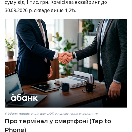
суму від 1 тис. грн. Комісія за еквайринг до
30.09.2026 р. складе лише 1,2%.
У àбанк триває акція для ФОП з підключення еквайрингу
Про термінал у смартфоні (Tap to
Phone)