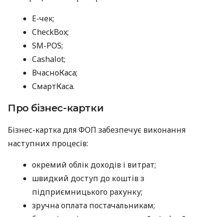
E-чек;
CheckBox;
SM-POS;
Cashalot;
ВчасноКаса;
СмартКаса.
Про бізнес-картки
Бізнес-картка для ФОП забезпечує виконання
наступних процесів:
окремий облік доходів і витрат;
швидкий доступ до коштів з
підприємницького рахунку;
зручна оплата постачальникам;