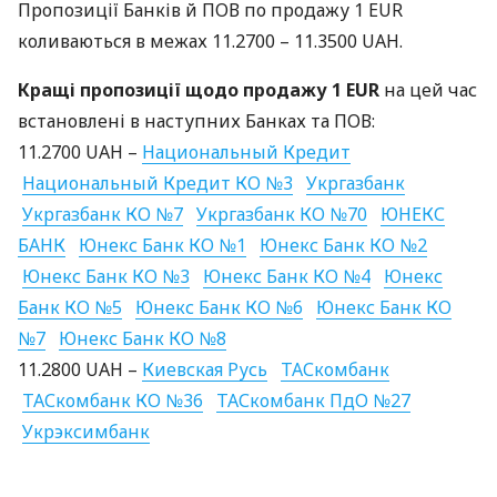
Пропозиції Банків й
ПОВ
по продажу 1
EUR
коливаються в межах 11.2700 – 11.3500
UAH
.
Кращі пропозиції щодо продажу 1
EUR
на цей час
встановлені в наступних Банках та
ПОВ
:
11.2700
UAH
–
Национальный Кредит
Национальный Кредит КО №3
Укргазбанк
Укргазбанк КО №7
Укргазбанк КО №70
ЮНЕКС
БАНК
Юнекс Банк КО №1
Юнекс Банк КО №2
Юнекс Банк КО №3
Юнекс Банк КО №4
Юнекс
Банк КО №5
Юнекс Банк КО №6
Юнекс Банк КО
№7
Юнекс Банк КО №8
11.2800
UAH
–
Киевская Русь
ТАС
комбанк
ТАС
комбанк КО №36
ТАС
комбанк ПдО №27
Укрэксимбанк