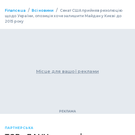
/
/
Finance.ua
Всі новини
Сенат США прийняв резолюцію
щодо України, опозиція хоче залишити Майдан у Києві до
2015 року
Місце для вашої реклами
ПАРТНЕРСЬКА