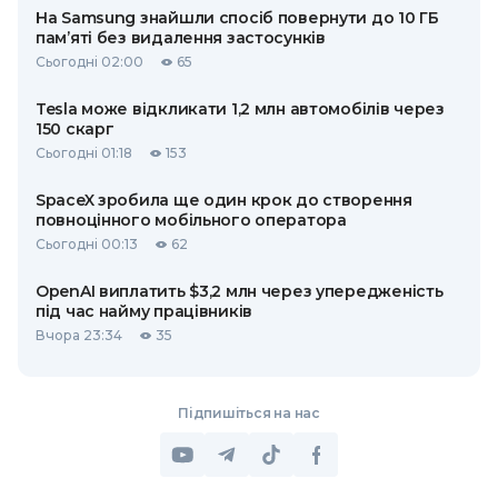
На Samsung знайшли спосіб повернути до 10 ГБ
пам’яті без видалення застосунків
Сьогодні 02:00
65
Tesla може відкликати 1,2 млн автомобілів через
150 скарг
Сьогодні 01:18
153
SpaceX зробила ще один крок до створення
повноцінного мобільного оператора
Сьогодні 00:13
62
OpenAI виплатить $3,2 млн через упередженість
під час найму працівників
Вчора 23:34
35
Підпишіться на нас