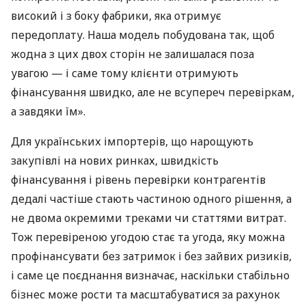
високий і з боку фабрики, яка отримує
передоплату. Наша модель побудована так, щоб
жодна з цих двох сторін не залишалася поза
увагою — і саме тому клієнти отримують
фінансування швидко, але не всупереч перевіркам,
а завдяки їм».
Для українських імпортерів, що нарощують
закупівлі на нових ринках, швидкість
фінансування і рівень перевірки контрагентів
дедалі частіше стають частиною одного рішення, а
не двома окремими треками чи статтями витрат.
Тож перевіреною угодою стає та угода, яку можна
профінансувати без затримок і без зайвих ризиків,
і саме це поєднання визначає, наскільки стабільно
бізнес може рости та масштабуватися за рахунок