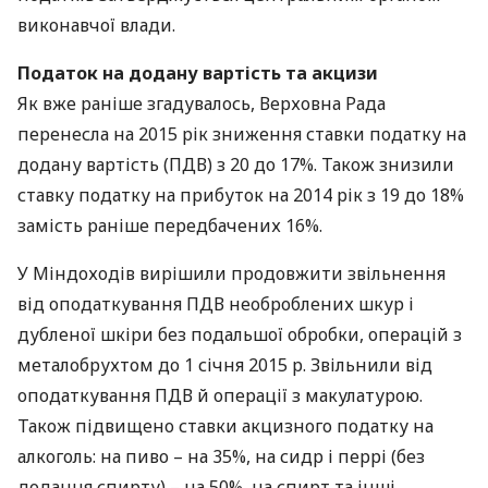
виконавчої влади.
Податок на додану вартість та акцизи
Як вже раніше згадувалось, Верховна Рада
перенесла на 2015 рік зниження ставки податку на
додану вартість (
ПДВ
) з 20 до 17%. Також знизили
ставку податку на прибуток на 2014 рік з 19 до 18%
замість раніше передбачених 16%.
У Міндоходів вирішили продовжити звільнення
від оподаткування
ПДВ
необроблених шкур і
дубленої шкіри без подальшої обробки, операцій з
металобрухтом до 1 січня 2015 р. Звільнили від
оподаткування
ПДВ
й операції з макулатурою.
Також підвищено ставки акцизного податку на
алкоголь: на пиво – на 35%, на сидр і перрі (без
додання спирту) – на 50%, на спирт та інші