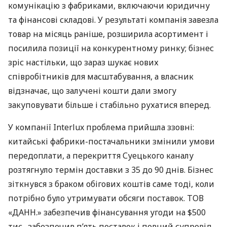
комунікацію з фабриками, включаючи юридичну
та фінансові складові. У результаті компанія завезла
товар на місяць раніше, розширила асортимент і
посилила позиції на конкурентному ринку; бізнес
зріс настільки, що зараз шукає нових
співробітників для масштабування, а власник
відзначає, що залучені кошти дали змогу
закуповувати більше і стабільно рухатися вперед.
У компанії Interlux проблема прийшла ззовні:
китайські фабрики-постачальники змінили умови
передоплати, а перекриття Суецького каналу
розтягнуло термін доставки з 35 до 90 днів. Бізнес
зіткнувся з браком обігових коштів саме тоді, коли
потрібно було утримувати обсяги поставок. ТОВ
«ДАНН.» забезпечив фінансування угоди на $500
тис., забезпечив п’ять поставок і повний супровід