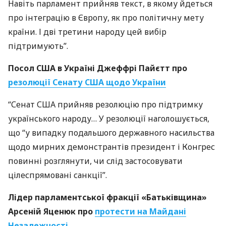
Навіть парламент прийняв текст, в якому йдеться
про інтеграцію в Європу, як про політичну мету
країни. І дві третини народу цей вибір
підтримують”.
Посол
США
в Україні Джеффрі Пайєтт про
резолюції Сенату
США
щодо України
“Сенат
США
прийняв резолюцію про підтримку
українського народу… У резолюції наголошується,
що “у випадку подальшого державного насильства
щодо мирних демонстрантів президент і Конгрес
повинні розглянути, чи слід застосовувати
цілеспрямовані санкції”.
Лідер парламентської фракції «Батьківщина»
Арсеній Яценюк про
протести на Майдані
Незалежності