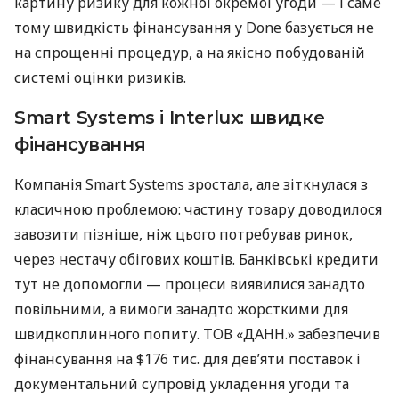
картину ризику для кожної окремої угоди — і саме
тому швидкість фінансування у Done базується не
на спрощенні процедур, а на якісно побудованій
системі оцінки ризиків.
Smart Systems і Interlux: швидке
фінансування
Компанія Smart Systems зростала, але зіткнулася з
класичною проблемою: частину товару доводилося
завозити пізніше, ніж цього потребував ринок,
через нестачу обігових коштів. Банківські кредити
тут не допомогли — процеси виявилися занадто
повільними, а вимоги занадто жорсткими для
швидкоплинного попиту. ТОВ «ДАНН.» забезпечив
фінансування на $176 тис. для дев’яти поставок і
документальний супровід укладення угоди та