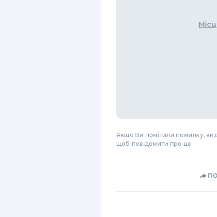
Місц
Якщо Ви помітили помилку, виді
щоб повідомити про це.
П