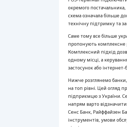
окремого постачальника, 
схема означала більше дог
технічну підтримку та за
Саме тому все більше укр
пропонують комплексне р
Комплексний підхід дозв
одному місці, а керуван
застосунок або інтернет-б
Нижче розглянемо банки,
на топ рівні. Цей огляд п
підприємцю з України. Се
напрям варто відзначити:
Сенс Банк, Райффайзен Ба
інструментів, умови обс