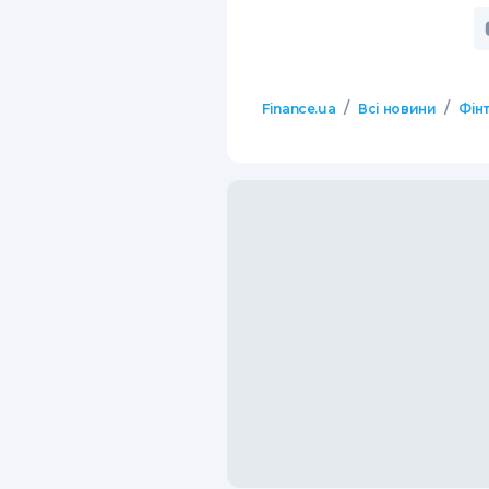
/
/
Finance.ua
Всі новини
Фінт