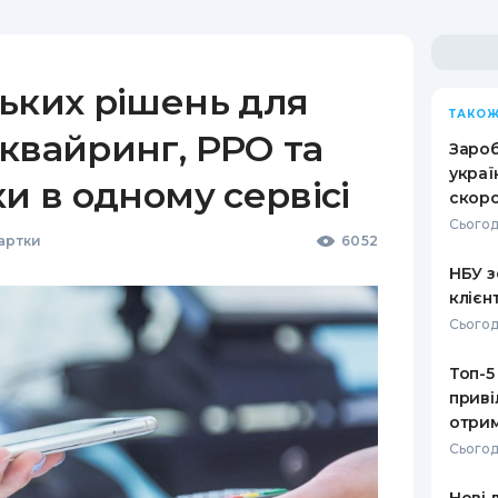
ьких рішень для
ТАКОЖ
квайринг, РРО та
Зароб
украї
ки в одному сервісі
скоро
Сьогод
Картки
6052
НБУ з
клієн
Сьогод
Топ-5
приві
отрим
Сьогод