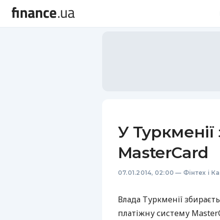
У Туркменії
MasterСard
07.01.2014, 02:00
—
Фінтех і К
Влада Туркменії збираєть
платіжну систему MasterC