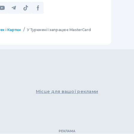
/
ех і Картки
У Туркменії запрацює MasterСard
Місце для вашої реклами