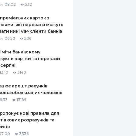
ні 08:02
532
КИ ПО
ВАННЮ
 преміальних карток з
леями: які переваги можуть
ХОВІ ПОЛІСИ
ати нині VIP-клієнти банків
ні 06:50
506
І КОМПАНІЇ
ліміти банків: кому
 ПРО СТРАХОВІ
Ї
кують картки та перекази
 серпні
А І ОПЛАТА
13:10
3140
И
ацює арешт рахунків
ковозобов’язаних чоловіків
6:33
13189
ропонує нові правила для
тівкових розрахунків та
итів
07:00
3336