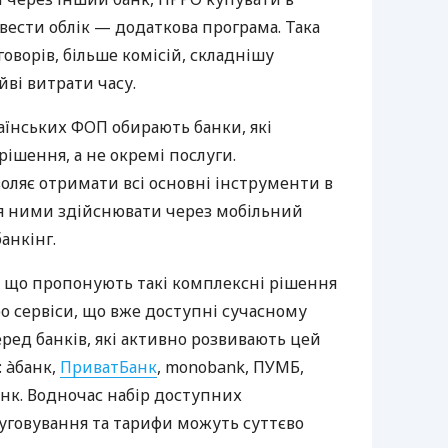
вести облік — додаткова програма. Така
оворів, більше комісій, складнішу
йві витрати часу.
аїнських ФОП обирають банки, які
ішення, а не окремі послуги.
оляє отримати всі основні інструменти в
ня ними здійснювати через мобільний
анкінг.
 що пропонують такі комплексні рішення
ро сервіси, що вже доступні сучасному
ред банків, які активно розвивають цей
 àбанк,
ПриватБанк
, monobank, ПУМБ,
нк. Водночас набір доступних
луговування та тарифи можуть суттєво