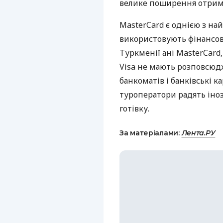
велике поширення отрима
MasterCard є однією з най
використовують фінансові 
Туркменії ані MasterCard
Visa не мають розповсюд
банкоматів і банківські 
туроператори радять іно
готівку.
За матеріалами:
Лента.РУ