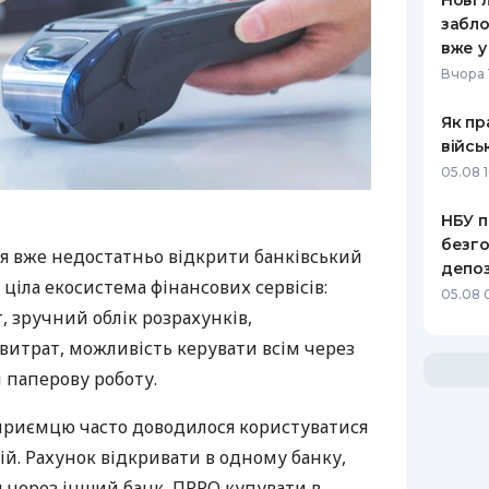
Нові 
забло
вже у
Вчора 
Як пр
війсь
05.08 1
НБУ п
безго
я вже недостатньо відкрити банківський
депоз
 ціла екосистема фінансових сервісів:
05.08 
 зручний облік розрахунків,
витрат, можливість керувати всім через
 паперову роботу.
дприємцю часто доводилося користуватися
й. Рахунок відкривати в одному банку,
 через інший банк, ПРРО купувати в