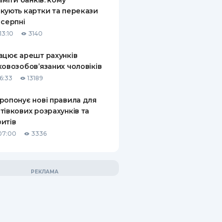
ліміти банків: кому
кують картки та перекази
 серпні
13:10
3140
ацює арешт рахунків
ковозобов’язаних чоловіків
6:33
13189
ропонує нові правила для
тівкових розрахунків та
итів
07:00
3336