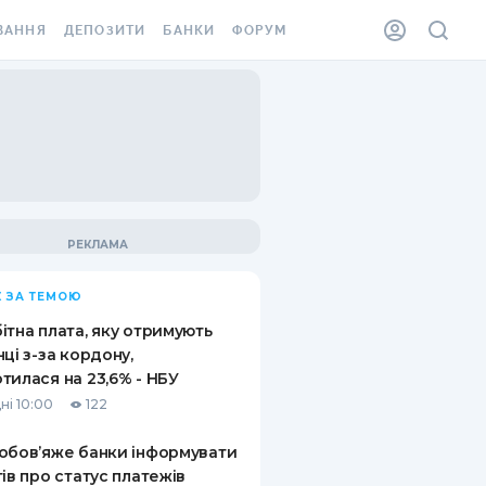
ВАННЯ
ДЕПОЗИТИ
БАНКИ
ФОРУМ
ІЛКА
ВСІ ДЕПОЗИТИ
ВСІ БАНКИ
АННЯ ЖИТЛА ВІД
ДЕПОЗИТИ В USD
ВІДГУКИ ПРО БАНКИ
 ШАХЕДІВ
ДЕПОЗИТИ В EUR
МІКРОФІНАНСОВІ
ХОВКА ЗА КОРДОН
ОРГАНІЗАЦІЇ
БОНУС ДО ДЕПОЗИТІВ
ВІДГУКИ ПРО МФО
УМОВИ АКЦІЇ
КАРТА
 ЗА ТЕМОЮ
ПИТАННЯ ТА ВІДПОВІДІ
ННА ВІНЬЄТКА
ітна плата, яку отримують
ДЕПОЗИТНИЙ КАЛЬКУЛЯТОР
нці з-за кордону,
 СПІВРОБІТНИКІВ
тилася на 23,6% - НБУ
ПУТІВНИКИ ПО
ні 10:00
122
SSISTANCE
ЗАОЩАДЖЕННЯМ
обов’яже банки інформувати
АННЯ ВІД
тів про статус платежів
Х ВИПАДКІВ