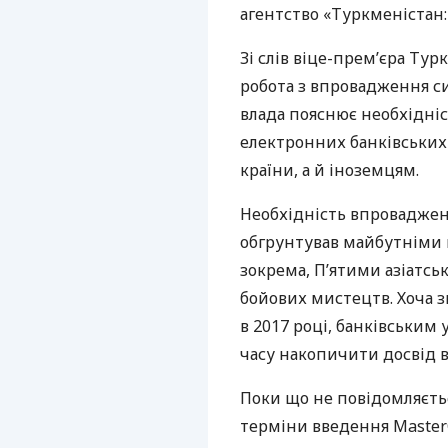
агентство «Туркменістан: 
Зі слів віце-прем’єра Ту
робота з впровадження си
влада пояснює необхідніс
електронних банківських
країни, а й іноземцям.
Необхідність впровадженн
обгрунтував майбутніми
зокрема, П’ятими азіатсь
бойових мистецтв. Хоча 
в 2017 році, банківським
часу накопичити досвід 
Поки що не повідомляєтьс
терміни введення MasterC