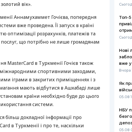
золотий вік».
Сьогод
РЕЙТИНГ ДЕБЕТОВИХ
ПУТІВНИ
КАРТОК
СТРАХУ
ркменії Аннамухаммет Гочієва, попередня
Топ-5
приві
стеми вже проведена. Її запуск в країні
ЩОМІСЯЧНИЙ ОГЛЯД
ВСІ СТРА
отрим
тю оптимізації розрахунків, платежів та
КЕШБЕКУ
Сьогод
СТРАХОВ
 послуг, що потрібно не лише громадянам
ПУТІВНИКИ ПО
Нові 
БАНКІВСЬКИХ КАРТКАХ
ВІДГУКИ
КОМПАНІ
забло
я MasterCard в Туркменії Гочієв також
вже у
ДОСТАВК
 міжнародними спортивними заходами,
Вчора 
кими іграми в закритих приміщеннях і з
КОНТАКТ
Як пр
змагання мають відбутися в Ашхабаді лише
війсь
 установам країни необхідно буде до цього
05.08 1
використання системи.
НБУ п
безго
я більш докладної інформації про
депоз
ard в Туркменії і про те, наскільки
05.08 