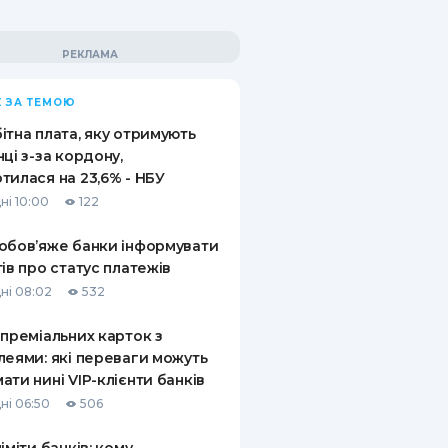
 ЗА ТЕМОЮ
ітна плата, яку отримують
нці з-за кордону,
тилася на 23,6% - НБУ
ні 10:00
122
обов’яже банки інформувати
тів про статус платежів
ні 08:02
532
 преміальних карток з
леями: які переваги можуть
ати нині VIP-клієнти банків
ні 06:50
506