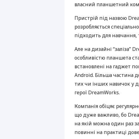
власний планшетний ком
Пристрій під назвою Dre
розробляється спеціально 
підходить для навчання,
Але на дизайні “заліза” 
особливістю планшета ста
встановлені на гаджет п
Android. Більша частина 
тих чи інших навичок у ди
герої DreamWorks.
Компанія обіцяє регуляр
що дуже важливо, бо Dre
на якій можна один раз з
повинні на практиці дове