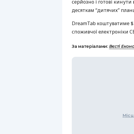
серйозно і готові кинути 
десяткам “дитячих” план
DreamTab коштуватиме $30
споживчої електроніки
C
За матеріалами:
Вєсті Екон
Місц