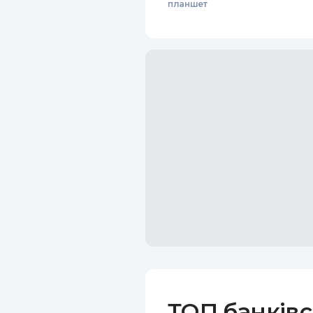
планшет
ТОП банківс