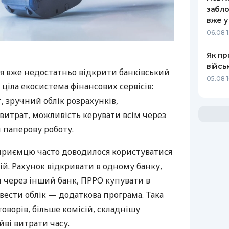
забло
вже у
06.08 1
Як пр
війсь
я вже недостатньо відкрити банківський
05.08 1
 ціла екосистема фінансових сервісів:
 зручний облік розрахунків,
витрат, можливість керувати всім через
 паперову роботу.
дприємцю часто доводилося користуватися
й. Рахунок відкривати в одному банку,
 через інший банк, ПРРО купувати в
вести облік — додаткова програма. Така
оворів, більше комісій, складнішу
йві витрати часу.