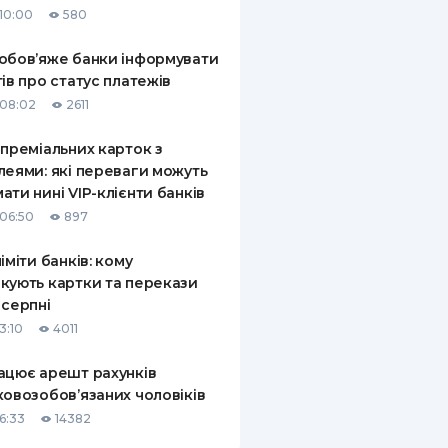
10:00
580
КИ ПО
ВАННЮ
обов’яже банки інформувати
тів про статус платежів
ХОВІ ПОЛІСИ
08:02
2611
І КОМПАНІЇ
 преміальних карток з
леями: які переваги можуть
 ПРО СТРАХОВІ
Ї
ати нині VIP-клієнти банків
06:50
897
А І ОПЛАТА
ліміти банків: кому
И
кують картки та перекази
 серпні
3:10
4011
ацює арешт рахунків
ковозобов’язаних чоловіків
6:33
14382