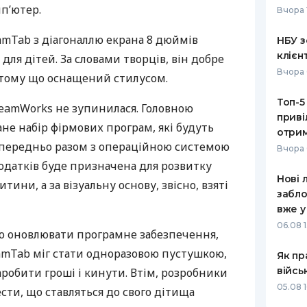
п’ютер.
Вчора 
РЕЙТИНГ ДЕБЕТОВИХ
ПУТІВНИ
КАРТОК
СТРАХУ
amTab з діагоналлю екрана 8 дюймів
НБУ з
клієн
для дітей. За словами творців, він добре
ЩОМІСЯЧНИЙ ОГЛЯД
ВСІ СТРА
Вчора 
 тому що оснащений стилусом.
КЕШБЕКУ
СТРАХОВ
Топ-5
ПУТІВНИКИ ПО
DreamWorks не зупинилася. Головною
приві
БАНКІВСЬКИХ КАРТКАХ
ВІДГУКИ
не набір фірмових програм, які будуть
КОМПАНІ
отрим
опередньо разом з операційною системою
Вчора 
ДОСТАВК
додатків буде призначена для розвитку
Нові 
тини, а за візуальну основу, звісно, взяті
КОНТАКТ
забло
вже у
06.08 1
но оновлювати програмне забезпечення,
amTab міг стати одноразовою пустушкою,
Як пр
війсь
аробити гроші і кинути. Втім, розробники
05.08 1
сти, що ставляться до свого дітища