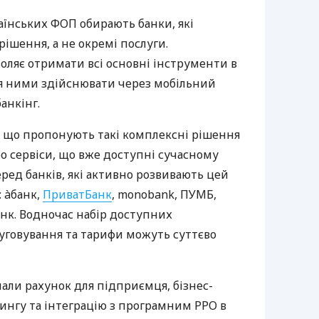
аїнських ФОП обирають банки, які
ішення, а не окремі послуги.
оляє отримати всі основні інструменти в
ня ними здійснювати через мобільний
анкінг.
 що пропонують такі комплексні рішення
ро сервіси, що вже доступні сучасному
ред банків, які активно розвивають цей
 àбанк,
ПриватБанк
, monobank, ПУМБ,
нк. Водночас набір доступних
луговування та тарифи можуть суттєво
нали рахунок для підприємця, бізнес-
рингу та інтеграцію з програмним РРО в