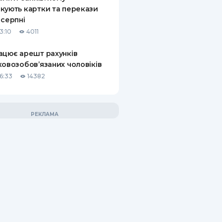
кують картки та перекази
 серпні
3:10
4011
ацює арешт рахунків
ковозобов’язаних чоловіків
6:33
14382