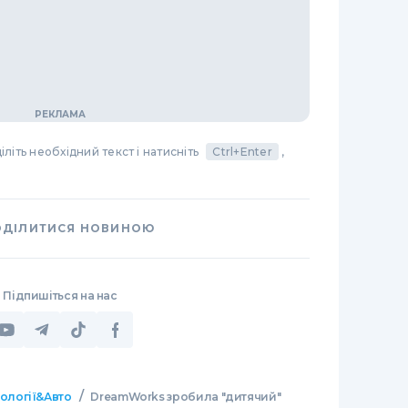
літь необхідний текст і натисніть
Ctrl+Enter
,
ОДІЛИТИСЯ НОВИНОЮ
Підпишіться на нас
/
нології&Авто
DreamWorks зробила "дитячий"