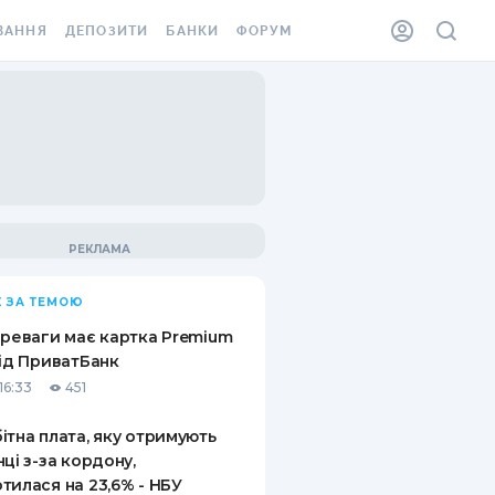
ВАННЯ
ДЕПОЗИТИ
БАНКИ
ФОРУМ
ІЛКА
ВСІ ДЕПОЗИТИ
ВСІ БАНКИ
АННЯ ЖИТЛА ВІД
ДЕПОЗИТИ В USD
ВІДГУКИ ПРО БАНКИ
 ШАХЕДІВ
ДЕПОЗИТИ В EUR
МІКРОФІНАНСОВІ
ХОВКА ЗА КОРДОН
ОРГАНІЗАЦІЇ
БОНУС ДО ДЕПОЗИТІВ
ВІДГУКИ ПРО МФО
УМОВИ АКЦІЇ
КАРТА
 ЗА ТЕМОЮ
ПИТАННЯ ТА ВІДПОВІДІ
ННА ВІНЬЄТКА
ереваги має картка Premium
ДЕПОЗИТНИЙ КАЛЬКУЛЯТОР
від ПриватБанк
 СПІВРОБІТНИКІВ
16:33
451
ПУТІВНИКИ ПО
SSISTANCE
ЗАОЩАДЖЕННЯМ
ітна плата, яку отримують
нці з-за кордону,
АННЯ ВІД
тилася на 23,6% - НБУ
Х ВИПАДКІВ