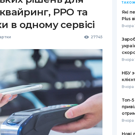
ТАКОЖ
квайринг, РРО та
Які п
Plus 
ки в одному сервісі
Вчора 
Картки
27745
Зароб
украї
скоро
Вчора 
НБУ з
клієн
Вчора 
Топ-5
приві
отрим
Вчора 
Нові 