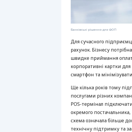
Банківські рішення для ФОП
Для сучасного підприємц
рахунок. Бізнесу потрібна
швидке приймання оплат,
корпоративні картки для 
смартфон та мінімізувати
Ще кілька років тому пі
послугами різних компані
POS-термінал підключати
окремого постачальника, 
схема означала більше дог
технічну підтримку та за