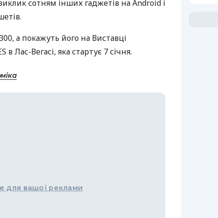
виклик сотням інших гаджетів на Android і
шетів.
0, а покажуть його на Виставці
ES
в Лас-Вегасі, яка стартує 7 січня.
оміка
е для вашої реклами