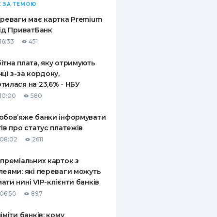
 ЗА ТЕМОЮ
ереваги має картка Premium
від ПриватБанк
16:33
451
ітна плата, яку отримують
нці з-за кордону,
тилася на 23,6% - НБУ
10:00
580
обов’яже банки інформувати
тів про статус платежів
08:02
2611
 преміальних карток з
леями: які переваги можуть
ати нині VIP-клієнти банків
06:50
897
ліміти банків: кому