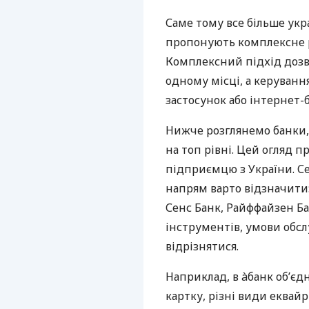
Саме тому все більше укр
пропонують комплексне р
Комплексний підхід дозв
одному місці, а керуван
застосунок або інтернет-б
Нижче розглянемо банки,
на топ рівні. Цей огляд п
підприємцю з України. Се
напрям варто відзначити:
Сенс Банк, Райффайзен Ба
інструментів, умови обс
відрізнятися.
Наприклад, в àбанк об’єд
картку, різні види еквай