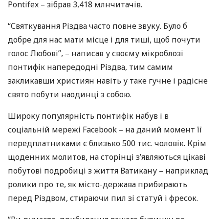
Pontifex – зібрав 3,418 млнчитачів.
“Святкування Різдва часто повне звуку. Було б
добре для нас мати місце і для тиші, щоб почути
голос Любові”, – написав у своєму мікроблозі
понтифік напередодні Різдва, тим самим
закликавши християн навіть у таке гучне і радісне
свято побути наодинці з собою.
Широку популярність понтифік набув і в
соціальній мережі Facebook – на даний момент її
передплатниками є близько 500 тис. чоловік. Крім
щоденних молитов, на сторінці з’являються цікаві
побутові подробиці з життя Ватикану – наприклад
ролики про те, як місто-держава прибирають
перед Різдвом, стираючи пил зі статуй і фресок.