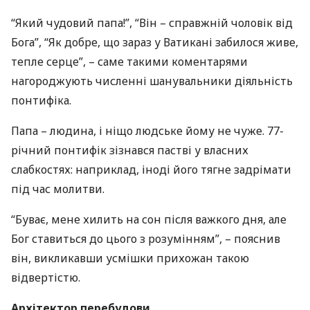
“Який чудовий папа!”, “Він – справжній чоловік від
Бога”, “Як добре, що зараз у Ватикані забилося живе,
тепле серце”, – саме такими коментарями
нагороджують численні шанувальники діяльність
понтифіка.
Папа – людина, і ніщо людське йому не чуже. 77-
річний понтифік зізнався пастві у власних
слабкостях: наприклад, іноді його тягне задрімати
під час молитви.
“Буває, мене хилить на сон після важкого дня, але
Бог ставиться до цього з розумінням”, – пояснив
він, викликавши усмішки прихожан такою
відвертістю.
Архітектор перебудови