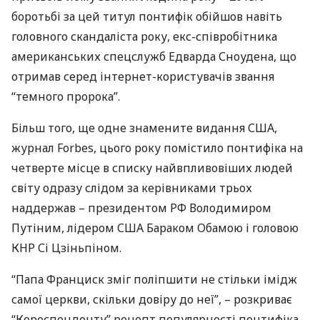
боротьбі за цей титул понтифік обійшов навіть
головного скандаліста року, екс-співробітника
американських спецслужб Едварда Сноудена, що
отримав серед інтернет-користувачів звання
“темного пророка”.
Більш того, ще одне знамените видання
США
,
журнал Forbes, цього року помістило понтифіка на
четверте місце в списку найвпливовіших людей
світу одразу слідом за керівниками трьох
наддержав – президентом РФ Володимиром
Путіним, лідером
США
Бараком Обамою і головою
КНР
Сі Цзіньпіном.
“Папа Франциск зміг поліпшити не стільки імідж
самої церкви, скільки довіру до неї”, – розкриває
“Кореспонденту” рецепт популярності понтифіка