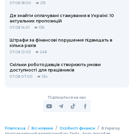
07.08 18:00
215
Де знайти оплачувані стажування в Україні: 10
актуальних пропозицій
07.08 14:01
136
Штрафи за фінансові порушення підвищать в
кілька разів
07.08 12:03
248
Скільки роботодавців створюють умови
доступності для працівників
07.08 07:00
134
Підпишіться на нас
/
/
/
Finance.ua
Всі новини
Особисті фінанси
В Україну
приїхав перший електромобіль Tesla - його придбав