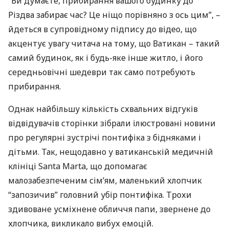
“Ви думаєте, прибирання вашого будинку до
Різдва забирає час? Це ніщо порівняно з ось цим”, –
йдеться в супровідному підпису до відео, що
акцентує увагу читача на тому, що Ватикан – такий
самий будинок, як і будь-яке інше житло, і його
середньовічні шедеври так само потребують
прибирання.
Однак найбільшу кількість схвальних відгуків
відвідувачів сторінки зібрали ілюстровані новини
про регулярні зустрічі понтифіка з бідняками і
дітьми. Так, нещодавно у ватиканській медичній
клініці Santa Marta, що допомагає
малозабезпеченим сім’ям, маленький хлопчик
“запозичив” головний убір понтифіка. Трохи
здивоване усміхнене обличчя папи, звернене до
хлопчика, викликало вибух емоцій.