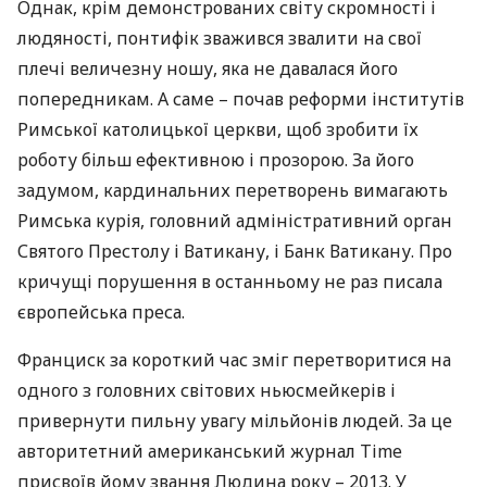
Однак, крім демонстрованих світу скромності і
людяності, понтифік зважився звалити на свої
плечі величезну ношу, яка не давалася його
попередникам. А саме – почав реформи інститутів
Римської католицької церкви, щоб зробити їх
роботу більш ефективною і прозорою. За його
задумом, кардинальних перетворень вимагають
Римська курія, головний адміністративний орган
Святого Престолу і Ватикану, і Банк Ватикану. Про
кричущі порушення в останньому не раз писала
європейська преса.
Франциск за короткий час зміг перетворитися на
одного з головних світових ньюсмейкерів і
привернути пильну увагу мільйонів людей. За це
авторитетний американський журнал Time
присвоїв йому звання Людина року – 2013. У