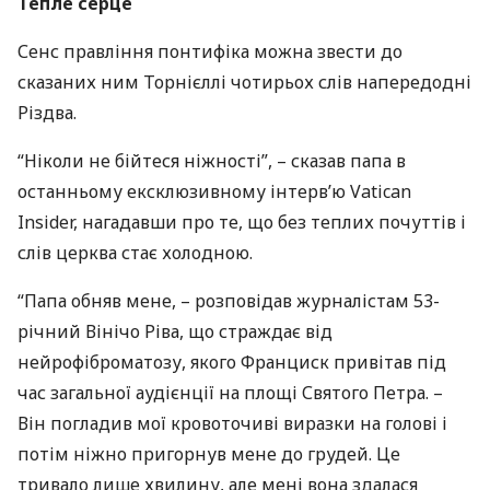
Тепле серце
Сенс правління понтифіка можна звести до
сказаних ним Торнієллі чотирьох слів напередодні
Різдва.
“Ніколи не бійтеся ніжності”, – сказав папа в
останньому ексклюзивному інтерв’ю Vatican
Insider, нагадавши про те, що без теплих почуттів і
слів церква стає холодною.
“Папа обняв мене, – розповідав журналістам 53-
річний Вінічо Ріва, що страждає від
нейрофіброматозу, якого Франциск привітав під
час загальної аудієнції на площі Святого Петра. –
Він погладив мої кровоточиві виразки на голові і
потім ніжно пригорнув мене до грудей. Це
тривало лише хвилину, але мені вона здалася