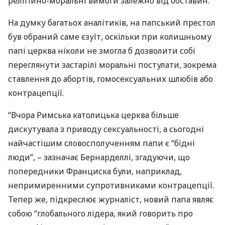
релігійно-моральні вимоги залежно від обставин.
На думку багатьох аналітиків, на папський престол
був обраний саме єзуїт, оскільки при колишньому
папі церква ніколи не змогла б дозволити собі
переглянути застарілі моральні постулати, зокрема
ставлення до абортів, гомосексуальних шлюбів або
контрацепції.
“Вчора Римська католицька церква більше
дискутувала з приводу сексуальності, а сьогодні
найчастішим словосполученням папи є “бідні
люди”, – зазначає Бернарделлі, згадуючи, що
попередники Франциска були, наприклад,
непримиренними супротивниками контрацепції.
Тепер же, підкреслює журналіст, новий папа являє
собою “глобального лідера, який говорить про