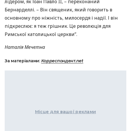
лідером, як Іоан Павло II, – переконаний
Бернарделлі. – Він священик, який говорить в
основному про ніжність, милосердя і надії. І він
підкреслює: я теж грішник. Це революція для
Римської католицької церкви”.
Наталія Мечетна
За матеріалами:
Корреспондент.net
Місце для вашої реклами