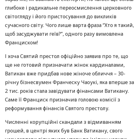
глибоке і радикальне переосмислення церковного
світогляду і його пристосування до викликів
сучасного світу. Чого лише варта фраза “Хто я такий,
щоб засуджувати геїв?”, одного разу вимовлена ​​
Франциском!
І хоча Святий престол офіційно заявив про те, що
ще не готовий призначати жінок кардиналами,
Ватикан вже придбав нове жіноче обличчя – 30-
річну бізнесвумен Франческу Чаоукі, яка вперше за
2 тис. років стала завідувати фінансами Ватикану.
Саме її Франциск призначив головою комісії з
реформування фінансів Святого престолу.
Численні корупційні скандали з відмиванням
грошей, в центрі яких був Банк Ватикану, свого