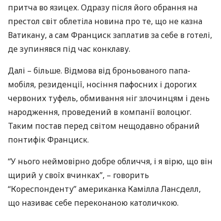
притча во язицех. Одразу після його обрання на
престол світ облетіла новина про те, що не казна
Ватикану, а сам Франциск заплатив за себе в готелі,
де зупинявся під час конклаву.
Далі – більше. Відмова від броньованого папа-
мобіля, резиденції, носіння пафосних і дорогих
червоних туфель, обмивання ніг злочинцям і день
народження, проведений в компанії волоцюг.
Таким постав перед світом нещодавно обраний
понтифік Франциск.
“У нього неймовірно добре обличчя, і я вірю, що він
щирий у своїх вчинках”, – говорить
“Кореспонденту” американка Камілла Лансделл,
що називає себе переконаною католичкою.