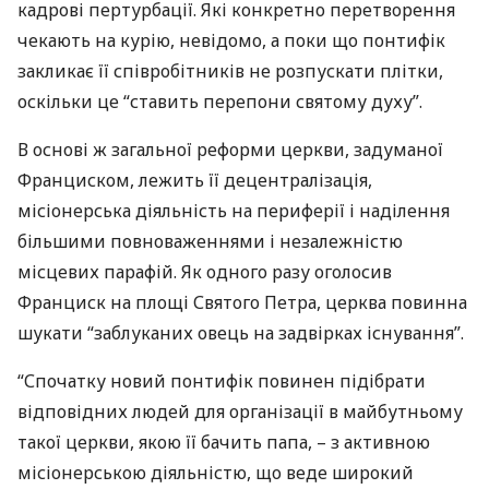
кадрові пертурбації. Які конкретно перетворення
чекають на курію, невідомо, а поки що понтифік
закликає її співробітників не розпускати плітки,
оскільки це “ставить перепони святому духу”.
В основі ж загальної реформи церкви, задуманої
Франциском, лежить її децентралізація,
місіонерська діяльність на периферії і наділення
більшими повноваженнями і незалежністю
місцевих парафій. Як одного разу оголосив
Франциск на площі Святого Петра, церква повинна
шукати “заблуканих овець на задвірках існування”.
“Спочатку новий понтифік повинен підібрати
відповідних людей для організації в майбутньому
такої церкви, якою її бачить папа, – з активною
місіонерською діяльністю, що веде широкий