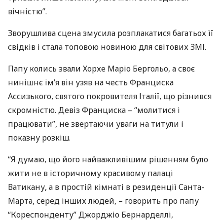
вічністю”.
Зворушлива сцена змусила розплакатися багатьох її
свідків і стала топовою новиною для світових
ЗМІ
.
Папу колись звали Хорхе Маріо Бергольо, а своє
нинішнє ім’я він узяв на честь Франциска
Ассизького, святого покровителя Італії, що різнився
скромністю. Девіз Франциска – “молитися і
працювати”, не звертаючи уваги на титули і
показну розкіш.
“Я думаю, що його найважливішим рішенням було
жити не в історичному красивому палаці
Ватикану, а в простій кімнаті в резиденції Санта-
Марта, серед інших людей, – говорить про папу
“Кореспонденту” Джорджіо Бернарделлі,