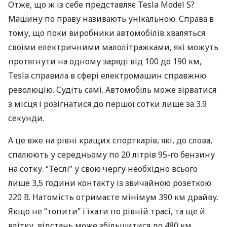
Отже, що ж із себе представляє Tesla Model S?
Машину по праву називають унікальною. Справа в
тому, що поки виробники автомобілів хваляться
своїми електричними малолітражками, які можуть
протягнути на одному заряді від 100 до 190 км,
Tesla справила в сфері електромашин справжню
революцію. Судіть самі. Автомобіль може зірватися
з місця і розігнатися до першої сотки лише за 3.9
секунди.
А це вже на рівні кращих спорткарів, які, до слова,
спалюють у середньому по 20 літрів 95-го бензину
на сотку. “Теслі” у свою чергу необхідно всього
лише 3,5 години контакту із звичайною розеткою
220 В. Натомість отримаєте мінімум 390 км драйву.
Якщо не “топити” і їхати по рівній трасі, та ще й
влітку, відстань може збільшитися до 480 км.