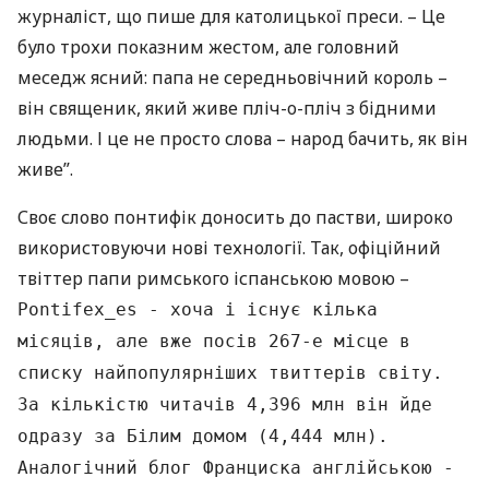
журналіст, що пише для католицької преси. – Це
було трохи показним жестом, але головний
меседж ясний: папа не середньовічний король –
він священик, який живе пліч-о-пліч з бідними
людьми. І це не просто слова – народ бачить, як він
живе”.
Своє слово понтифік доносить до пастви, широко
використовуючи нові технології. Так, офіційний
твіттер папи римського іспанською мовою –
Pontifex_es - хоча і існує кілька
місяців, але вже посів 267-е місце в
списку найпопулярніших твиттерів світу.
За кількістю читачів 4,396 млн він йде
одразу за Білим домом (4,444 млн).
Аналогічний блог Франциска англійською -