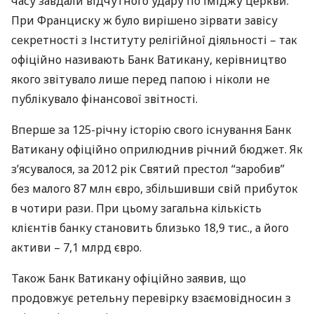
часу завдали відчутного удару по іміджу церкви.
При Франциску ж було вирішено зірвати завісу
секретності з Інституту релігійної діяльності – так
офіційно називають Банк Ватикану, керівництво
якого звітувало лише перед папою і ніколи не
публікувало фінансової звітності.
Вперше за 125-річну історію свого існування Банк
Ватикану офіційно оприлюднив річний бюджет. Як
з’ясувалося, за 2012 рік Святий престол “заробив”
без малого 87 млн ​​євро, збільшивши свій прибуток
в чотири рази. При цьому загальна кількість
клієнтів банку становить близько 18,9 тис., а його
активи – 7,1 млрд євро.
Також Банк Ватикану офіційно заявив, що
продовжує ретельну перевірку взаємовідносин з