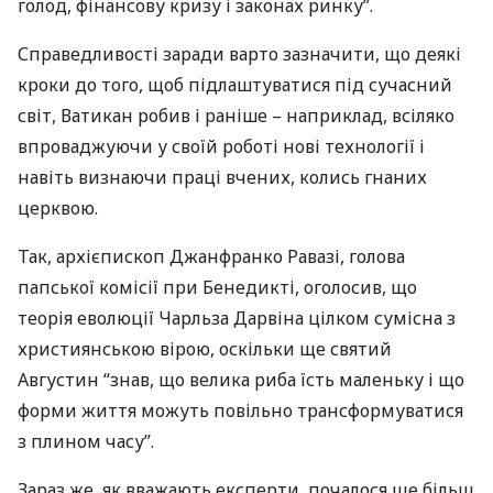
голод, фінансову кризу і законах ринку”.
Справедливості заради варто зазначити, що деякі
кроки до того, щоб підлаштуватися під сучасний
світ, Ватикан робив і раніше – наприклад, всіляко
впроваджуючи у своїй роботі нові технології і
навіть визнаючи праці вчених, колись гнаних
церквою.
Так, архієпископ Джанфранко Равазі, голова
папської комісії при Бенедикті, оголосив, що
теорія еволюції Чарльза Дарвіна цілком сумісна з
християнською вірою, оскільки ще святий
Августин “знав, що велика риба їсть маленьку і що
форми життя можуть повільно трансформуватися
з плином часу”.
Зараз же, як вважають експерти, почалося ще більш