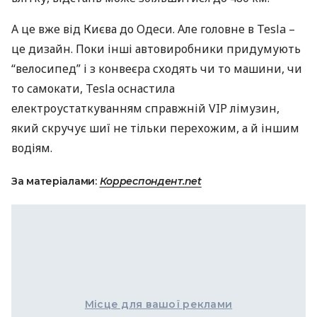
А це вже від Києва до Одеси. Але головне в Tesla –
це дизайн. Поки інші автовиробники придумують
“велосипед” і з конвеєра сходять чи то машини, чи
то самокати, Tesla оснастила
електроустаткуванням справжній
VIP
лімузин,
який скручує шиї не тільки перехожим, а й іншим
водіям.
За матеріалами:
Корреспондент.net
Місце для вашої реклами