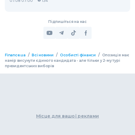
07.08 07:00
134
Підпишіться на нас
/
/
/
Finance.ua
Всі новини
Особисті фінанси
Опозиція має
намір висунути єдиного кандидата - але тільки у 2-му турі
президентських виборів
Місце для вашої реклами