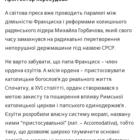
А світова преса вже проводить паралелі між
діяльністю Франциска і реформами колишнього
радянського лідера Михайла Горбачова, який свого
часу замахнувся на радикальні перетворення
непорушної держмашини під назвою
СРСР
.
Не варто забувати, що папа Франциск – член
ордена єзуїтів. А місія ордена – пристосовувати
католицьке богослов’я до реального життя.
Спочатку, в
XVI
столітті, орден створювався з
метою захисту та поширення впливу Римської
католицької церкви і папського єдинодержав’я .
Єзуїти розробили власну систему моралі, названу
ними “пристосувальної” (лат. – Accomodativa), тобто
таку, що дозволяє широко тлумачити основні