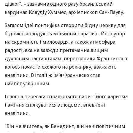
діалог”, – зазначив одного разу бразильський
кардинал Клаудіу Хуммес, архієпископ Сан-Паулу.
Загалом ідеї понтифіка створити бідну церкву для
бідняків аплодують мільйони парафіян. Його упор
на скромність і милосердя, а також атмосфера
радості, яка не завжди притаманна вищим
духовним наставникам, перетворили Франциска в
когось почасти схожого на рок-зірку, вважають
аналітики. В Італії ж ім’я Франческо стає
найпопулярнішим.
Головна перевага справжнього папи – його харизма
і вміння спілкуватися з людьми, впевнені
аналітики.
“Він не вчитель, як Бенедикт, він не є політичним