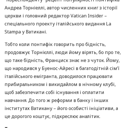
Андреа Торніеллі, автор численних книг з історії
церкви і головний редактор Vatican Insider –
спеціального проекту італійського видання La
Stampa у Ватикані.
Тобто коли понтифік говорить про бідність,
продовжує Торнієллі, люди йому вірять, бо про те,
що таке бідність, Франциск знає не з чуток. Йому,
що народився у Буенос-Айресі в багатодітній сім’ї
італійського емігранта, доводилося працювати
прибиральником і викидайлом в нічному клубі,
щоб забезпечити собі існування і оплатити
навчання. До того ж реформи в банку і інших
інститутах Ватикану – його особисті ініціативи, а
це дорогого коштує, підкреслює аналітик.