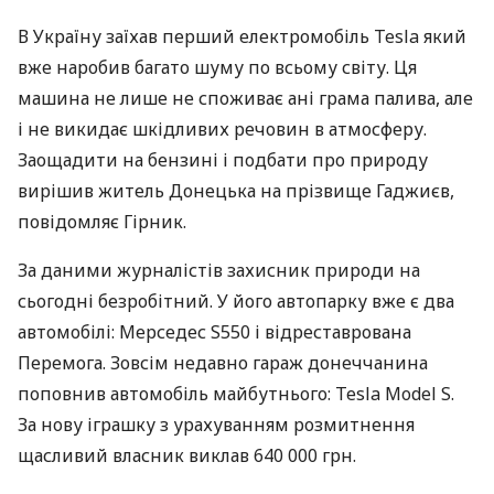
В Україну заїхав перший електромобіль Tesla який
вже наробив багато шуму по всьому світу. Ця
машина не лише не споживає ані грама палива, але
і не викидає шкідливих речовин в атмосферу.
Заощадити на бензині і подбати про природу
вирішив житель Донецька на прізвище Гаджиєв,
повідомляє Гірник.
За даними журналістів захисник природи на
сьогодні безробітний. У його автопарку вже є два
автомобілі: Мерседес S550 і відреставрована
Перемога. Зовсім недавно гараж донеччанина
поповнив автомобіль майбутнього: Tesla Model S.
За нову іграшку з урахуванням розмитнення
щасливий власник виклав 640 000 грн.