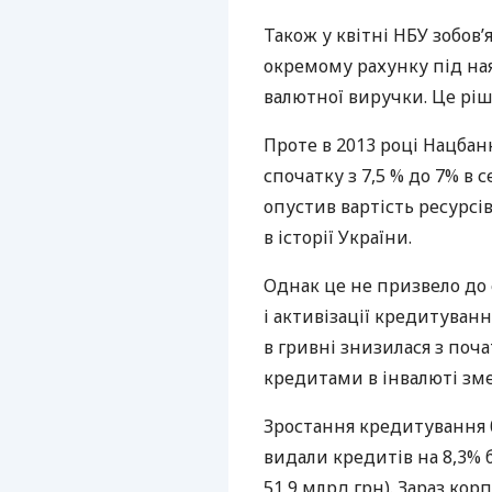
Також у квітні
НБУ
зобов’
окремому рахунку під ная
валютної виручки. Це ріш
Проте в 2013 році Нацбанк
спочатку з 7,5 % до 7% в с
опустив вартість ресурсі
в історії України.
Однак це не призвело до 
і активізації кредитуван
в гривні знизилася з почат
кредитами в інвалюті зме
Зростання кредитування 
видали кредитів на 8,3% б
51,9 млрд грн). Зараз ко