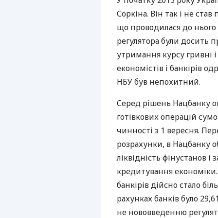
У початку 2013 року Укра
Соркіна. Він так і не ста
що проводилася до нього 
регулятора були досить пр
утримання курсу гривні і 
економістів і банкірів од
НБУ
був непохитний.
Серед рішень Нацбанку о
готівкових операцій сумою
чинності з 1 вересня. Пе
розрахунки, в Нацбанку о
ліквідність фінустанов і 
кредитування економіки. 
банкірів дійсно стало бі
рахунках банків було 29,6
не нововведенню регулят