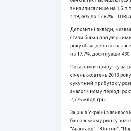
банків так і залишаються 
знизилися лише на 1,5 п.п
з 19,38% до 17,87% –
UIRD
)
Депозитні вклади, незва
стали більш популярними,
року обсяг депозитів нас
на 17,7%, досягнувши 430,
Показники прибутку за си
січень-жовтень 2013 рок
сукупний прибуток у розмі
аналогічному періоді ро
2,775 млрд грн.
За рік в Україні з’явилося
банківському ринку значат
“Авангард”, “Юнісон”, “По