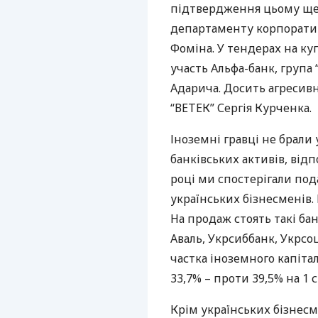
підтвердження цьому ще н
департаменту корпоратив
Фоміна. У тендерах на ку
участь Альфа-банк, група
Адарича. Досить агресивн
“
ВЕТЕК
” Сергія Курченка.
Іноземні гравці не брали 
банківських активів, від
році ми спостерігали под
українських бізнесменів. 
На продаж стоять такі ба
Аваль, Укрсиббанк, Укрсоц
частка іноземного капіта
33,7% – проти 39,5% на 1 с
Крім українських бізнесм