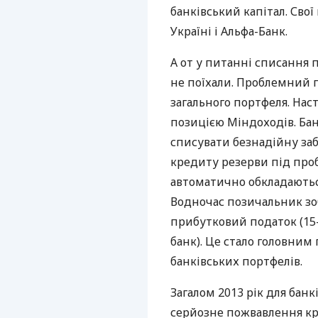
банківський капітал. Свої
Україні і Альфа-Банк.
А от у питанні списання 
не поїхали. Проблемний 
загального портфеля. Наст
позицією Міндоходів. Ба
списувати безнадійну заб
кредиту резерви під про
автоматично обкладаютьс
Водночас позичальник зо
прибутковий податок (15-
банк). Це стало головним
банківських портфелів.
Загалом 2013 рік для банк
серйозне пожвавлення кр