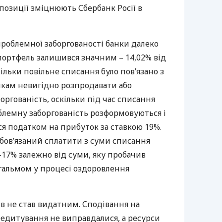
 позиції зміцнюють Сбербанк Росії в
проблемної заборгованості банки далеко
портфель залишився значним – 14,02% від
ільки повільне списання було пов’язано з
нкам невигідно розпродавати або
оргованість, оскільки під час списання
блемну заборгованість розформовуються і
я податком на прибуток за ставкою 19%.
бов’язаний сплатити з суми списання
17% залежно від суми, яку пробачив
 гальмом у процесі оздоровлення
ів не став видатним. Сподівання на
едитування не виправдалися, а ресурси