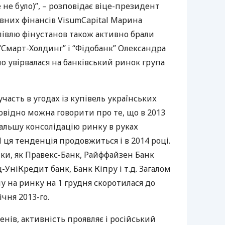
е було)”, – розповідає віце-президент
них фінансів VisumCapital Марина
півлю фінустанов також активно брали
 “Смарт-Холдинг” і “Фідобанк” Олександра
о увірвалася на банківський ринок група
участь в угодах із купівель українських
повідно можна говорити про те, що в 2013
альшу консолідацію ринку в руках
І ця тенденція продовжиться і в 2014 році.
нки, як Правекс-Банк, Райффайзен Банк
-УніКредит банк, Банк Кіпру і т.д. Загалом
лу на ринку на 1 грудня скоротилася до
ічня 2013-го.
енів, активність проявляє і російський