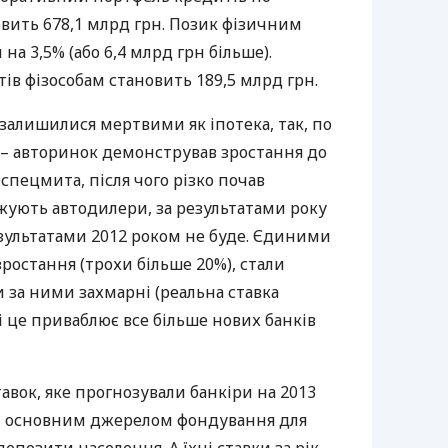
овить 678,1 млрд грн. Позик фізичним
на 3,5% (або 6,4 млрд грн більше).
ів фізособам становить 189,5 млрд грн.
залишилися мертвими як іпотека, так, по
 – авторинок демонстрував зростання до
спецмита, після чого різко почав
жують автодилери, за результатами року
езультатами 2012 роком не буде. Єдиними
зростання (трохи більше 20%), стали
 за ними захмарні (реальна ставка
 і це приваблює все більше нових банків
вок, яке прогнозували банкіри на 2013
ьки основним джерелом фондування для