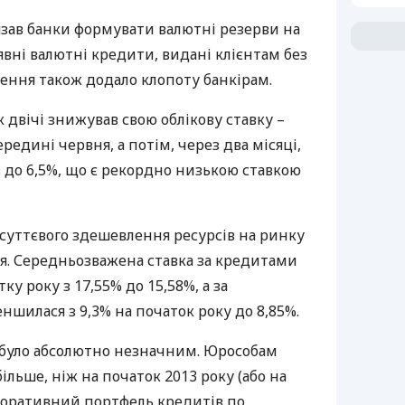
язав банки формувати валютні резерви на
вні валютні кредити, видані клієнтам без
ення також додало клопоту банкірам.
 двічі знижував свою облікову ставку –
ередині червня, а потім, через два місяці,
в до 6,5%, що є рекордно низькою ставкою
суттєвого здешевлення ресурсів на ринку
ня. Середньозважена ставка за кредитами
ку року з 17,55% до 15,58%, а за
ншилася з 9,3% на початок року до 8,85%.
було абсолютно незначним. Юрособам
ільше, ніж на початок 2013 року (або на
рпоративний портфель кредитів по