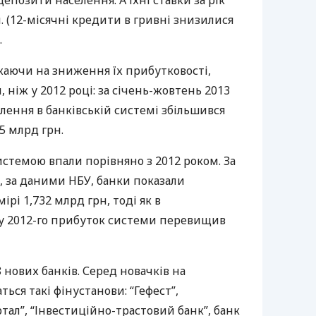
депозити населення. А їхні ставки за рік
. (12-місячні кредити в гривні знизилися
.
жаючи на зниження їх прибутковості,
 ніж у 2012 році: за січень-жовтень 2013
елення в банківській системі збільшився
5 млрд грн.
стемою впали порівняно з 2012 роком. За
у, за даними
НБУ
, банки показали
рі 1,732 млрд грн, тоді як в
ку 2012-го прибуток системи перевищив
 8 нових банків. Серед новачків на
ься такі фінустанови: “Гефест”,
ртал”, “Інвестиційно-трастовий банк”, банк