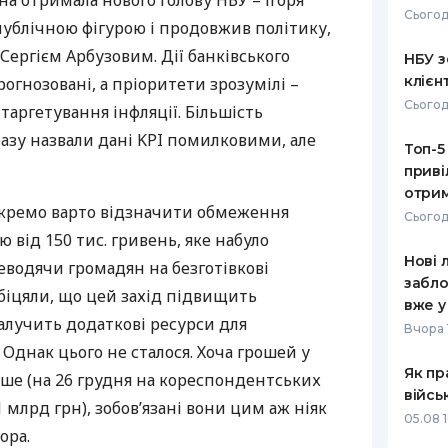
їна отримала нового голову
НБУ
– Ігоря
Сьогод
в публічною фігурою і продовжив політику,
РЕЙТИНГ ДЕБЕТОВИХ
ПУТІВНИ
КАРТОК
СТРАХУ
Сергієм Арбузовим. Дії банківського
НБУ з
клієн
огнозовані, а пріоритети зрозумілі –
ЩОМІСЯЧНИЙ ОГЛЯД
ВСІ СТРА
Сьогод
таргетування інфляції. Більшість
КЕШБЕКУ
СТРАХОВ
разу назвали дані
KPI
помилковими, але
Топ-5
ПУТІВНИКИ ПО
приві
БАНКІВСЬКИХ КАРТКАХ
ВІДГУКИ
КОМПАНІ
отрим
кремо варто відзначити обмеження
Сьогод
ДОСТАВК
 від 150 тис. гривень, яке набуло
Нові 
реводячи громадян на безготівкові
КОНТАКТ
забло
біцяли, що цей захід підвищить
вже у
залучить додаткові ресурси для
Вчора 
Однак цього не сталося. Хоча грошей у
Як пр
льше (на 26 грудня на кореспондентських
війсь
1 млрд грн), зобов’язані вони цим аж ніяк
05.08 1
ора.