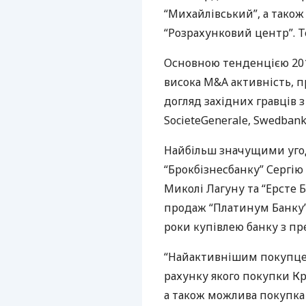
“Михайлівський”, а також
“Розрахунковий центр”. Те
Основною тенденцією 2013
висока M&A активність, п
догляд західних гравців з
SocieteGenerale, Swedbank
Найбільш значущими угод
“Брокбізнесбанку” Сергію 
Миколі Лагуну та “Ерсте 
продаж “Платинум Банку”.
роки купівлею банку з пр
“Найактивнішим покупцем
рахунку якого покупки К
а також можлива покупка