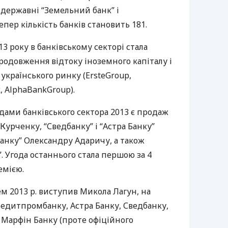
 державні “Земельний банк” і
пер кількість банків становить 181.
 року в банківському секторі стала
родовження відтоку іноземного капіталу і
 українського ринку (ErsteGroup,
, AlphaBankGroup).
ами банківського сектора 2013 є продаж
Курченку, “Сведбанку” і “Астра Банку”
Банку” Олександру Адаричу, а також
 Угода останнього стала першою за 4
емією.
 2013 р. виступив Микола Лагун, на
редитпромбанку, Астра Банку, Сведбанку,
 Марфін Банку (проте офіційного