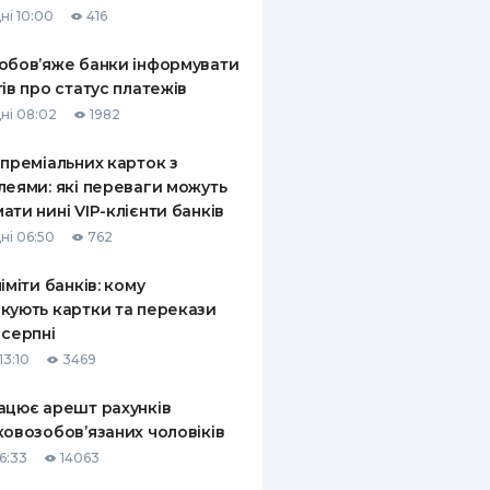
ні 10:00
416
КИ ПО
ВАННЮ
обов’яже банки інформувати
тів про статус платежів
ХОВІ ПОЛІСИ
ні 08:02
1982
І КОМПАНІЇ
 преміальних карток з
леями: які переваги можуть
 ПРО СТРАХОВІ
Ї
ати нині VIP-клієнти банків
ні 06:50
762
А І ОПЛАТА
ліміти банків: кому
И
кують картки та перекази
 серпні
13:10
3469
ацює арешт рахунків
ковозобов’язаних чоловіків
6:33
14063