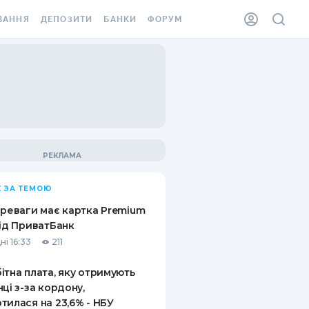
ВАННЯ
ДЕПОЗИТИ
БАНКИ
ФОРУМ
ІЛКА
ВСІ ДЕПОЗИТИ
ВСІ БАНКИ
АННЯ ЖИТЛА ВІД
ДЕПОЗИТИ В USD
ВІДГУКИ ПРО БАНКИ
 ШАХЕДІВ
ДЕПОЗИТИ В EUR
МІКРОФІНАНСОВІ
ХОВКА ЗА КОРДОН
ОРГАНІЗАЦІЇ
БОНУС ДО ДЕПОЗИТІВ
ВІДГУКИ ПРО МФО
УМОВИ АКЦІЇ
КАРТА
 ЗА ТЕМОЮ
ПИТАННЯ ТА ВІДПОВІДІ
ННА ВІНЬЄТКА
ереваги має картка Premium
ДЕПОЗИТНИЙ КАЛЬКУЛЯТОР
від ПриватБанк
 СПІВРОБІТНИКІВ
ні 16:33
211
ПУТІВНИКИ ПО
SSISTANCE
ЗАОЩАДЖЕННЯМ
ітна плата, яку отримують
нці з-за кордону,
АННЯ ВІД
тилася на 23,6% - НБУ
Х ВИПАДКІВ