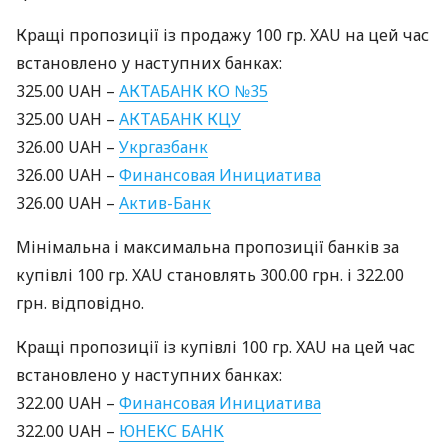
Кращі пропозиції із продажу 100 гр.
XAU
на цей час
встановлено у наступних банках:
325.00
UAH
–
АКТАБАНК
КО №35
325.00
UAH
–
АКТАБАНК
КЦУ
326.00
UAH
–
Укргазбанк
326.00
UAH
–
Финансовая Инициатива
326.00
UAH
–
Актив-Банк
Мінімальна і максимальна пропозиції банків за
купівлі 100 гр.
XAU
становлять 300.00 грн. і 322.00
грн. відповідно.
Кращі пропозиції із купівлі 100 гр.
XAU
на цей час
встановлено у наступних банках:
322.00
UAH
–
Финансовая Инициатива
322.00
UAH
–
ЮНЕКС
БАНК