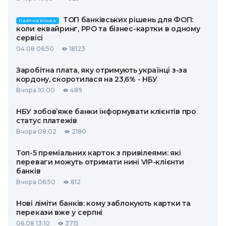
ТОП банківських рішень для ФОП:
ПАРТНЕРСЬКА
коли еквайринг, РРО та бізнес-картки в одному
сервісі
04.08 06:50
18123
Заробітна плата, яку отримують українці з-за
кордону, скоротилася на 23,6% - НБУ
Вчора 10:00
489
НБУ зобов’яже банки інформувати клієнтів про
статус платежів
Вчора 08:02
2180
Топ-5 преміальних карток з привілеями: які
переваги можуть отримати нині VIP-клієнти
банків
Вчора 06:50
812
Нові ліміти банків: кому заблокують картки та
перекази вже у серпні
06.08 13:10
3715