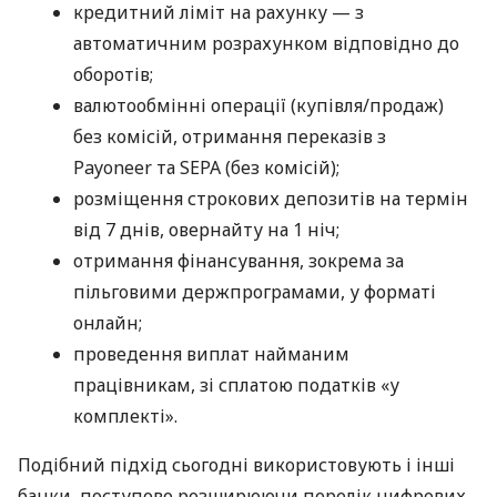
кредитний ліміт на рахунку — з
автоматичним розрахунком відповідно до
оборотів;
валютообмінні операції (купівля/продаж)
без комісій, отримання переказів з
Payoneer та SEPA (без комісій);
розміщення строкових депозитів на термін
від 7 днів, овернайту на 1 ніч;
отримання фінансування, зокрема за
пільговими держпрограмами, у форматі
онлайн;
проведення виплат найманим
працівникам, зі сплатою податків «у
комплекті».
Подібний підхід сьогодні використовують і інші
банки, поступово розширюючи перелік цифрових