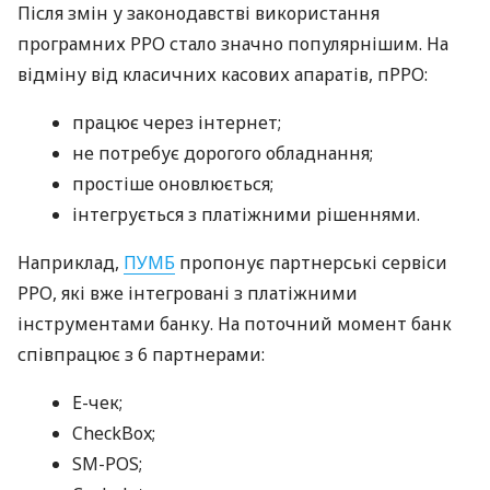
Після змін у законодавстві використання
програмних РРО стало значно популярнішим. На
відміну від класичних касових апаратів, пРРО:
працює через інтернет;
не потребує дорогого обладнання;
простіше оновлюється;
інтегрується з платіжними рішеннями.
Наприклад,
ПУМБ
пропонує партнерські сервіси
РРО, які вже інтегровані з платіжними
інструментами банку. На поточний момент банк
співпрацює з 6 партнерами:
E-чек;
CheckBox;
SM-POS;