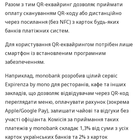
Разом з тим QR-еквайринг дозволяє приймати
оплату скануванням QR-коду або дистанційно
через посилання (без NFC) з карток будь-яких
банків платіжних систем.
Для користування QR-еквайрингом потрібен лише
смартфон із встановленим програмним
забезпеченням.
Наприклад, monobank розробив цілий сервіс
Expirenza by mono для ресторанів, кафе та інших
закладів, що дозволяє відвідувачам через QR-код
переглядати меню, оплачувати рахунок (зокрема
Apple/Google Pay), залишати чайові та відгуки без
участі офіціанта. Комісія за приймання таких
платежів у monobank складає 1,3% від суми з усіх
карток українських банків та 2% з карток