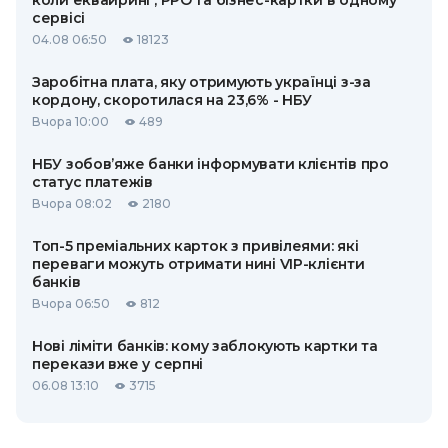
коли еквайринг, РРО та бізнес-картки в одному
сервісі
04.08 06:50
18123
Заробітна плата, яку отримують українці з-за
кордону, скоротилася на 23,6% - НБУ
Вчора 10:00
489
НБУ зобов’яже банки інформувати клієнтів про
статус платежів
Вчора 08:02
2180
Топ-5 преміальних карток з привілеями: які
переваги можуть отримати нині VIP-клієнти
банків
Вчора 06:50
812
Нові ліміти банків: кому заблокують картки та
перекази вже у серпні
06.08 13:10
3715