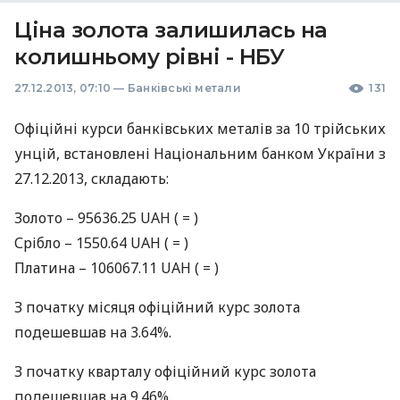
Ціна золота залишилась на
колишньому рівні - НБУ
27.12.2013, 07:10
—
Банківські метали
131
Офіційні курси банківських металів за 10 трiйських
унцій, встановлені Національним банком України з
27.12.2013, складають:
Золото – 95636.25
UAH
( = )
Срiбло – 1550.64
UAH
( = )
Платина – 106067.11
UAH
( = )
З початку місяця офіційний курс золота
подешевшав на 3.64%.
З початку кварталу офіційний курс золота
подешевшав на 9.46%.