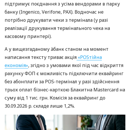
підтримує поєднання з усіма вендорами в парку
банку (Ingenico, Verifone, PAX). Водночас не
потрібно друкувати чеки з термінала (у разі
реалізації друкування термінального чека на
касовому принтері).
А у вищезгаданому àбанк станом на момент
написання тексту триває акція
«POSтійна
економія»
, згідно з умовами якої під час відкриття
рахунку ФОП є можливість підключити еквайринг
без абонплати за POS-термінал у разі здійснення
трьох оплат бізнес-карткою Блакитна Mastercard на
суму від 1 тис. грн. Комісія за еквайринг до
30.09.2026 р. складе лише 1,2%.