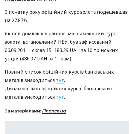
З початку року офіційний курс золота подешевшав
на 27.87%.
Як повідомлялось раніше, максимальний курс
золота, встановлений
НБУ
, був зафіксований
06.09.2011 і склав 151183.29
UAH
за 10 трiйських
унцій (486.07
UAH
за 1 грам).
Повний список офіційних курсів банківських
металів знаходиться
тут
.
Динаміка змін офіційних курсів банківських
металів знаходиться
тут
.
За матеріалами:
Finance.ua