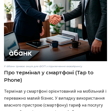
У àбанк триває акція для ФОП з підключення еквайрингу
Про термінал у смартфоні (Tap to
Phone)
Термінал у смартфоні орієнтований на мобільний і
переважно малий бізнес. У випадку використання
власного пристрою (смартфону) тариф на послугу