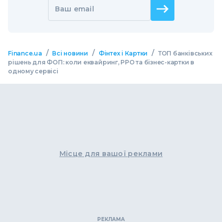
Ваш email
/
/
/
Finance.ua
Всі новини
Фінтех і Картки
ТОП банківських
рішень для ФОП: коли еквайринг, РРО та бізнес-картки в
одному сервісі
Місце для вашої реклами