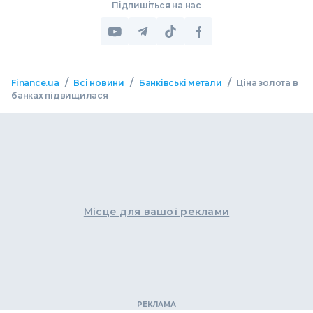
Підпишіться на нас
/
/
/
Finance.ua
Всі новини
Банківські метали
Ціна золота в
банках підвищилася
Місце для вашої реклами