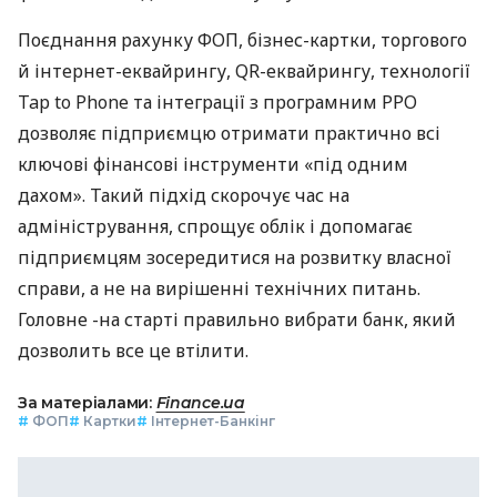
Поєднання рахунку ФОП, бізнес-картки, торгового
й інтернет-еквайрингу, QR-еквайрингу, технології
Tap to Phone та інтеграції з програмним РРО
дозволяє підприємцю отримати практично всі
ключові фінансові інструменти «під одним
дахом». Такий підхід скорочує час на
адміністрування, спрощує облік і допомагає
підприємцям зосередитися на розвитку власної
справи, а не на вирішенні технічних питань.
Головне -на старті правильно вибрати банк, який
дозволить все це втілити.
За матеріалами:
Finance.ua
#
ФОП
#
Картки
#
Інтернет-Банкінг