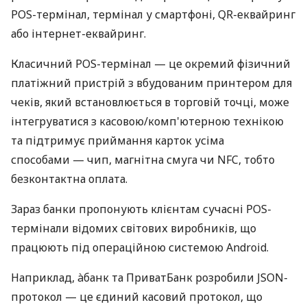
POS-термінал, термінал у смартфоні, QR-еквайринг
або інтернет-еквайринг.
Класичний POS-термінал — це окремий фізичний
платіжний пристрій з вбудованим принтером для
чеків, який встановлюється в торговій точці, може
інтегруватися з касовою/комп'ютерною технікою
та підтримує приймання карток усіма
способами — чип, магнітна смуга чи NFC, тобто
безконтактна оплата.
Зараз банки пропонують клієнтам сучасні POS-
термінали відомих світових виробників, що
працюють під операційною системою Android.
Наприклад, àбанк та ПриватБанк розробили JSON-
протокол — це єдиний касовий протокол, що