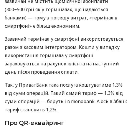
зазвичай не містить щомісячної абонплати
(300−500 грн як у терміналах, що надаються
банками) — тому з погляду витрат, «термінал в
смартфоні» є більш економним.
Зазвичай термінал у смартфоні використовується
разом з касовим інтегратором. Кошти у випадку
використання термінала у смартфоні
зараховуються на рахунок клієнта на наступний
день після проведення оплати.
Так, у ПриватБанк така послуга коштуватиме 1,3%
від суми операцій. Такий самий тариф — 1,3% від
суми операцій — беруть і в monobank. А ось в àбанк
тариф становить 1,2%.
Про QR-еквайринг