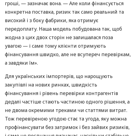
гроші, — зазначає вона. — Але коли фінансується
конкретна поставка, ризик так само реальний та
високий і з боку фабрики, яка отримує
передоплату. Наша модель побудована так, щоб
жодна з цих двох сторін не залишалася поза
увагою — і саме тому клієнти отримують
фінансування швидко, але не всупереч перевіркам,
а завдяки їм».
Для українських імпортерів, що нарощують
закупівлі на нових ринках, швидкість
фінансування і рівень перевірки контрагентів
дедалі частіше стають частиною одного рішення, а
не двома окремими треками чи статтями витрат.
Тож перевіреною угодою стає та угода, яку можна
профінансувати без затримок і без зайвих ризиків,
і саме це поєднання визначає, наскільки стабільно