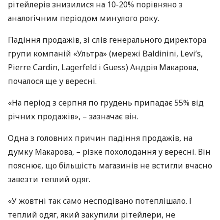
рітейлерів знизилися на 10-20% порівняно з
аналогічним періодом минулого року.
Падіння продажів, зі слів генерального директора
групи компаній «Ультра» (мережі Baldinini, Levi’s,
Pierre Cardin, Lagerfeld і Guess) Андрія Макарова,
почалося ще у вересні.
«На період з серпня по грудень припадає 55% від
річних продажів», – зазначає він.
Одна з головних причин падіння продажів, на
думку Макарова, – різке похолодання у вересні. Він
пояснює, що більшість магазинів не встигли вчасно
завезти теплий одяг.
«У жовтні так само несподівано потеплішало. І
теплий одяг, який закупили рітейлери, не