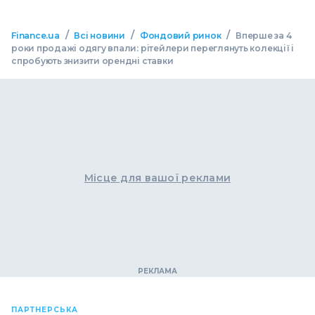
/
/
/
Finance.ua
Всі новини
Фондовий ринок
Вперше за 4
роки продажі одягу впали: рітейлери переглянуть колекції і
спробують знизити орендні ставки
Місце для вашої реклами
ПАРТНЕРСЬКА