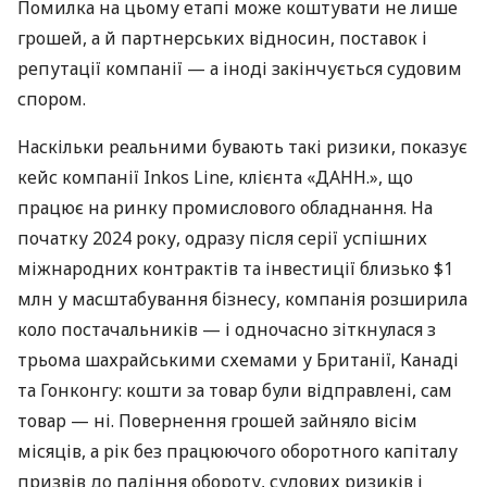
Помилка на цьому етапі може коштувати не лише
грошей, а й партнерських відносин, поставок і
репутації компанії — а іноді закінчується судовим
спором.
Наскільки реальними бувають такі ризики, показує
кейс компанії Inkos Line, клієнта «ДАНН.», що
працює на ринку промислового обладнання. На
початку 2024 року, одразу після серії успішних
міжнародних контрактів та інвестиції близько $1
млн у масштабування бізнесу, компанія розширила
коло постачальників — і одночасно зіткнулася з
трьома шахрайськими схемами у Британії, Канаді
та Гонконгу: кошти за товар були відправлені, сам
товар — ні. Повернення грошей зайняло вісім
місяців, а рік без працюючого оборотного капіталу
призвів до падіння обороту, судових ризиків і