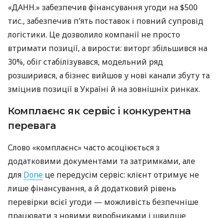
«ДАНН.» забезпечив фінансування угоди на $500
тис., забезпечив п’ять поставок і повний супровід
логістики. Це дозволило компанії не просто
втримати позиції, а вирости: виторг збільшився на
30%, обіг стабілізувався, модельний ряд
розширився, а бізнес вийшов у нові канали збуту та
зміцнив позиції в Україні й на зовнішніх ринках.
Комплаєнс як сервіс і конкурентна
перевага
Слово «комплаєнс» часто асоціюється з
додатковими документами та затримками, але
для
Done
це передусім сервіс: клієнт отримує не
лише фінансування, а й додатковий рівень
перевірки всієї угоди — можливість безпечніше
працювати з новими виробниками і швидше