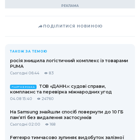
ПОДІЛИТИСЯ НОВИНОЮ
ТАКОЖ ЗА ТЕМОЮ
росія знищила логістичний комплекс із товарами
PUMA
Сьогодні 06:44
83
ТОВ «ДАНН.»: судові справи,
ПАРТНЕРСЬКА
комплаєнс та перевірка міжнародних угод
04.08 15:40
24760
На Samsung знайшли спосіб повернути до 10 ГБ
пам’яті без видалення застосунків
Сьогодні 02:00
168
Ferrexpo тимчасово зупиняє видобуток залізної