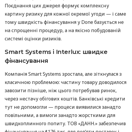
Поєднання цих джерел формує комплексну
картину ризику для кожної окремої угоди — і саме
тому швидкість фінансування у Done базується не
на спрощенні процедур, а на якісно побудованій
системі оцінки ризиків.
Smart Systems і Interlux: швидке
фінансування
Компанія Smart Systems зростала, але зіткнулася з
класичною проблемою: частину товару доводилося
завозити пізніше, ніж цього потребував ринок,
через нестачу обігових коштів. Банківські кредити
тут не допомогли — процеси виявилися занадто
повільними, а вимоги занадто жорсткими для
швидкоплинного попиту. ТОВ «ДАНН.» забезпечив
фінансування на $176 тис. для дев’яти поставок і