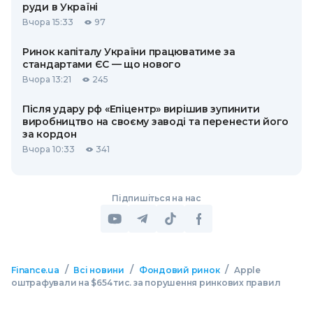
руди в Україні
Вчора 15:33
97
Ринок капіталу України працюватиме за
стандартами ЄС — що нового
Вчора 13:21
245
Після удару рф «Епіцентр» вирішив зупинити
виробництво на своєму заводі та перенести його
за кордон
Вчора 10:33
341
Підпишіться на нас
/
/
/
Finance.ua
Всі новини
Фондовий ринок
Apple
оштрафували на $654 тис. за порушення ринкових правил