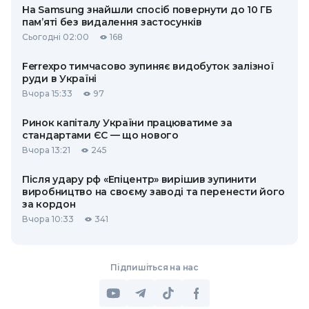
На Samsung знайшли спосіб повернути до 10 ГБ
пам’яті без видалення застосунків
Сьогодні 02:00
168
Ferrexpo тимчасово зупиняє видобуток залізної
руди в Україні
Вчора 15:33
97
Ринок капіталу України працюватиме за
стандартами ЄС — що нового
Вчора 13:21
245
Після удару рф «Епіцентр» вирішив зупинити
виробництво на своєму заводі та перенести його
за кордон
Вчора 10:33
341
Підпишіться на нас