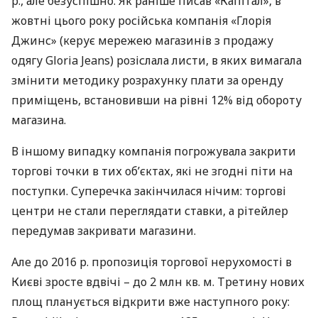
р., але безуспішно. Як раніше писав «Капітал», в
жовтні цього року російська компанія «Глорія
Джинс» (керує мережею магазинів з продажу
одягу Gloria Jeans) розіслала листи, в яких вимагала
змінити методику розрахунку плати за оренду
приміщень, встановивши на рівні 12% від обороту
магазина.
В іншому випадку компанія погрожувала закрити
торгові точки в тих об’єктах, які не згодні піти на
поступки. Суперечка закінчилася нічим: торгові
центри не стали переглядати ставки, а рітейлер
передумав закривати магазини.
Але до 2016 р. пропозиція торгової нерухомості в
Києві зросте вдвічі – до 2 млн кв. м. Третину нових
площ планується відкрити вже наступного року: