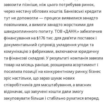
завозити пізніше, ніж цього потребував ринок,
через нестачу обігових коштів. Банківські кредити
тут не допомогли — процеси виявилися занадто
повільними, а вимоги занадто жорсткими для
швидкоплинного попиту. ТОВ «ДАНН.» забезпечив
фінансування на $176 тис. для дев’яти поставок і
документальний супровід укладення угоди та
комунікацію з фабриками, включаючи юридичну
та фінансові складові. У результаті компанія завезла
товар на місяць раніше, розширила асортимент і
посилила позиції на конкурентному ринку; бізнес
зріс настільки, що зараз шукає нових
співробітників для масштабування, а власник
відзначає, що залучені кошти дали змогу
закуповувати більше і стабільно рухатися вперед.