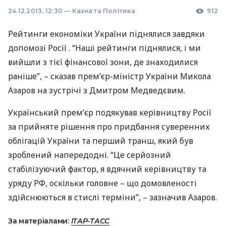
24.12.2013, 12:30
—
Казна та Політика
912
Рейтинги економіки України піднялися завдяки
допомозі Росії . “Наші рейтинги піднялися, і ми
вийшли з тієї фінансової зони, де знаходилися
раніше”, – сказав прем’єр-міністр України Микола
Азаров на зустрічі з Дмитром Медведєвим.
Український прем’єр подякував керівництву Росії
за прийняте рішення про придбання суверенних
облігацій України та перший транш, який був
зроблений напередодні. “Це серйозний
стабілізуючий фактор, я вдячний керівництву та
уряду РФ, оскільки головне – що домовленості
здійснюються в стислі терміни”, – зазначив Азаров.
За матеріалами:
ІТАР-ТАСС