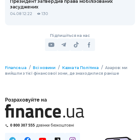
Президент затвердив права мобілізованих
засуджених
04.08 12:22
130
Підпишіться на нас
/
/
/
Finance.ua
Всі новини
Казна та Політика
Азаров: ми
вийшли з тієї фінансової зони, де знаходилися раніше
Розраховуйте на
0 800 307 555
дзвінки безкоштовні