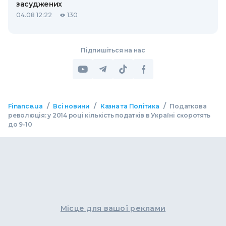
засуджених
04.08 12:22
130
Підпишіться на нас
/
/
/
Finance.ua
Всі новини
Казна та Політика
Податкова
революція: у 2014 році кількість податків в Україні скоротять
до 9-10
Місце для вашої реклами