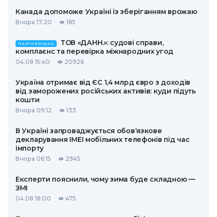
Канада допоможе Україні із зберіганням врожаю
Вчора 17:20
185
ТОВ «ДАНН.»: судові справи,
ПАРТНЕРСЬКА
комплаєнс та перевірка міжнародних угод
04.08 15:40
20926
Україна отримає від ЄС 1,4 млрд євро з доходів
від заморожених російських активів: куди підуть
кошти
Вчора 09:12
133
В Україні запроваджується обов’язкове
декларування IMEI мобільних телефонів під час
імпорту
Вчора 06:15
2945
Експерти пояснили, чому зима буде складною —
ЗМІ
04.08 18:00
475