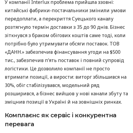
У компанії Interlux проблема прийшла ззовні:
китайські фабрики-постачальники змінили умови
передоплати, а перекриття Суецького каналу
розтягнуло термін доставки з 35 до 90 днів. Бізнес
зіткнувся з браком обігових коштів саме тоді, коли
потрібно було утримувати обсяги поставок. ТОВ
«ДАНН.» забезпечив фінансування угоди на $500
тис., забезпечив п’ять поставок і повний супровід
логістики. Це дозволило компанії не просто
втримати позиції, а вирости: виторг збільшився на
30%, обіг стабілізувався, модельний ряд
розширився, а бізнес вийшов у нові канали збуту та
зміцнив позиції в Україні й на зовнішніх ринках.
Комплаєнс як сервіс і конкурентна
перевага