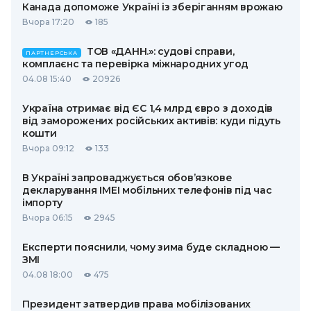
Канада допоможе Україні із зберіганням врожаю
Вчора 17:20
185
ТОВ «ДАНН.»: судові справи,
ПАРТНЕРСЬКА
комплаєнс та перевірка міжнародних угод
04.08 15:40
20926
Україна отримає від ЄС 1,4 млрд євро з доходів
від заморожених російських активів: куди підуть
кошти
Вчора 09:12
133
В Україні запроваджується обов’язкове
декларування IMEI мобільних телефонів під час
імпорту
Вчора 06:15
2945
Експерти пояснили, чому зима буде складною —
ЗМІ
04.08 18:00
475
Президент затвердив права мобілізованих