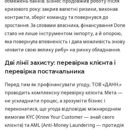
обмежень банків. Бізнес продовжив роботу після
кризового року: закрив валютні ризики, виконав
контракти, зберіг команду та повернувся до
зростання. За словами власника, фінансування Done
стало не лише інструментом імпорту, а й опорою,
яка повернула впевненість і дала можливість знову
«ловити свою велику рибу» на ринку обладнання.
Дві лінії захисту: перевірка клієнта і
перевірка постачальника
Перед тим як профінансувати угоду, ТОВ «ДАНН.»
проводить комплексну перевірку клієнта. Мета —
не ускладнити процес, а зрозуміти бізнес і
переконатися, що угода відповідає міжнародним
вимогам KYC (Know Your Customer — знай свого
клієнта) та AML (Anti-Money Laundering — протидія