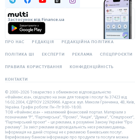
Застосунок від Finance.ua
ПРО НАС
РЕДАКЦІЯ
РЕДАКЦІЙНА ПОЛІТИКА
ПОЛІТИКА ШІ
ЕКСПЕРТИ
РЕКЛАМА
СПЕЦПРОЄКТИ
ПРАВИЛА КОРИСТУВАННЯ
КОНФІДЕНЦІЙНІСТЬ
КОНТАКТИ
© 2000–2026 Товариство з обмеженою відповідальністю
«Файненс.юа», свідоцтво на знак для товарів і послуг № 37423 від
16.02.2004, ЄДРПОУ 22929966. Адреса: вул. Миколи Грінченка, 4В, Київ,
Україна. Графік роботи: Пн–Пт 9:00–18:00.
ТОВ «Файненс.юа» – незалежний фінансовий портал. Матеріали з
позначками “Р”, “Партнерська”, “Промо”, “Акція”, “Думка”, “Спецпроєкт”,
“Партнерський проєкт” – це реклама, в розумінні Закону України “Про
рекламу”. За зміст реклами відповідальність несе рекламодавець.
Інформація на даній сторінці не є рекламою банківських послуг.
Верифіковану банком інформацію про продукти та послуги можна