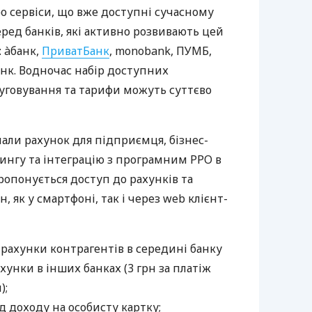
ро сервіси, що вже доступні сучасному
ред банків, які активно розвивають цей
 àбанк,
ПриватБанк
, monobank, ПУМБ,
нк. Водночас набір доступних
луговування та тарифи можуть суттєво
нали рахунок для підприємця, бізнес-
рингу та інтеграцію з програмним РРО в
пропонується доступ до рахунків та
, як у смартфоні, так і через web клієнт-
 рахунки контрагентів в середині банку
хунки в інших банках (3 грн за платіж
);
 доходу на особисту картку;