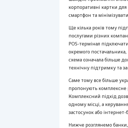
корпоративні картки для 
смартфон та мінімізувати
Ще кілька років тому пі
послугами різних компані
POS-термінал підключати
окремого постачальника, 
схема означала більше дог
технічну підтримку та за
Саме тому все більше укр
пропонують комплексне р
Комплексний підхід дозв
одному місці, а керуван
застосунок або інтернет-б
Нижче розглянемо банки,