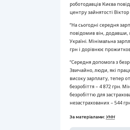
роботодавців Києва пові
центру зайнятості Віктор
“На сьогодні середня зарп
повідомив він, додавши,
Україні. Мінімальна зарпла
грн і дорівнює прожитков
“Середня допомога з безро
Звичайно, люди, які прац
високу зарплату, тепер 
безробіття – 4 872 грн. 
безробіттю для застрахова
незастрахованих – 544 гр
За матеріалами:
УНН