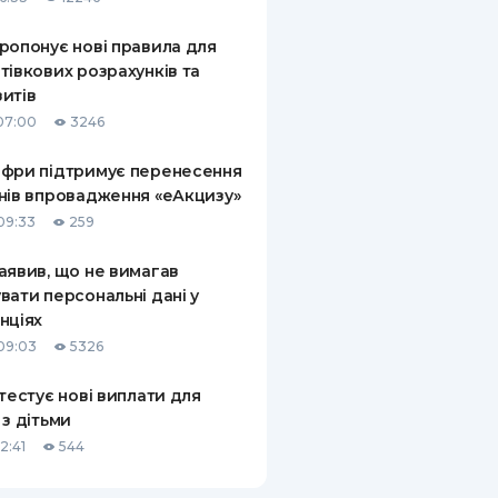
ропонує нові правила для
тівкових розрахунків та
итів
07:00
3246
фри підтримує перенесення
нів впровадження «еАкцизу»
09:33
259
аявив, що не вимагав
вати персональні дані у
нціях
09:03
5326
 тестує нові виплати для
 з дітьми
2:41
544