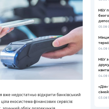
НБУ п
безго
депоз
05.08 
Мінци
термі
04.08 
НБУ з
друку
квита
04.08 
«Дія»
сімей
я вже недостатньо відкрити банківський
03.08 1
 ціла екосистема фінансових сервісів:
 зручний облік розрахунків,