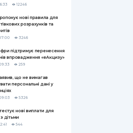
6:33
12246
КИ ПО
ВАННЮ
ропонує нові правила для
тівкових розрахунків та
ХОВІ ПОЛІСИ
итів
07:00
3246
І КОМПАНІЇ
фри підтримує перенесення
 ПРО СТРАХОВІ
Ї
нів впровадження «еАкцизу»
09:33
259
А І ОПЛАТА
аявив, що не вимагав
И
вати персональні дані у
нціях
09:03
5326
 тестує нові виплати для
 з дітьми
2:41
544