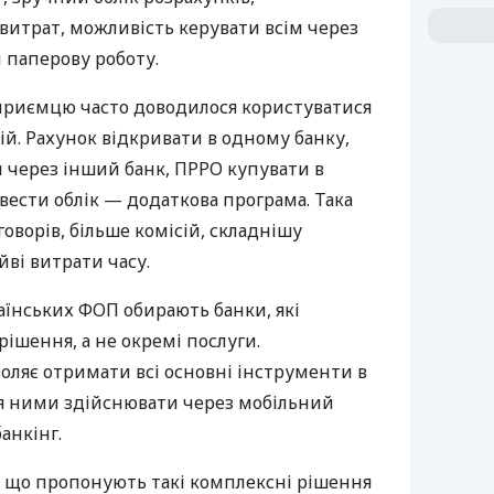
витрат, можливість керувати всім через
 паперову роботу.
дприємцю часто доводилося користуватися
й. Рахунок відкривати в одному банку,
 через інший банк, ПРРО купувати в
вести облік — додаткова програма. Така
оворів, більше комісій, складнішу
йві витрати часу.
аїнських ФОП обирають банки, які
ішення, а не окремі послуги.
оляє отримати всі основні інструменти в
ня ними здійснювати через мобільний
анкінг.
 що пропонують такі комплексні рішення