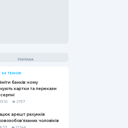
 ЗА ТЕМОЮ
ліміти банків: кому
кують картки та перекази
 серпні
13:10
2757
ацює арешт рахунків
ковозобов’язаних чоловіків
6:33
12246