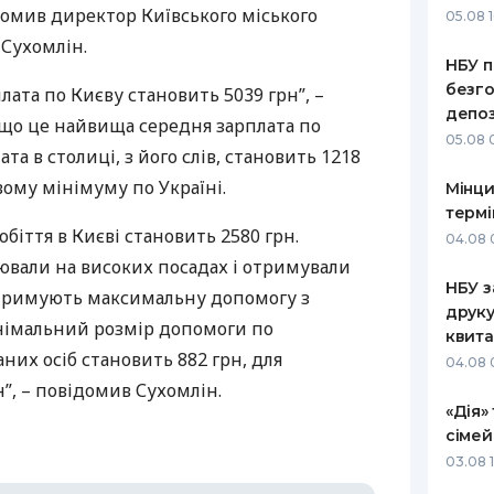
домив директор Київського міського
05.08 1
РЕЙТИНГ ДЕБЕТОВИХ
ПУТІВНИ
 Сухомлін.
КАРТОК
СТРАХУ
НБУ п
безго
лата по Києву становить 5039 грн”, –
ЩОМІСЯЧНИЙ ОГЛЯД
ВСІ СТРА
депоз
 що це найвища середня зарплата по
КЕШБЕКУ
05.08 
СТРАХОВ
та в столиці, з його слів, становить 1218
ПУТІВНИКИ ПО
ому мінімуму по Україні.
Мінци
БАНКІВСЬКИХ КАРТКАХ
ВІДГУКИ
КОМПАНІ
термі
біття в Києві становить 2580 грн.
04.08 
ДОСТАВК
ювали на високих посадах і отримували
НБУ з
отримують максимальну допомогу з
КОНТАКТ
друку
Мінімальний розмір допомоги по
квита
них осіб становить 882 грн, для
04.08 
н”, – повідомив Сухомлін.
«Дія»
сімей
03.08 1