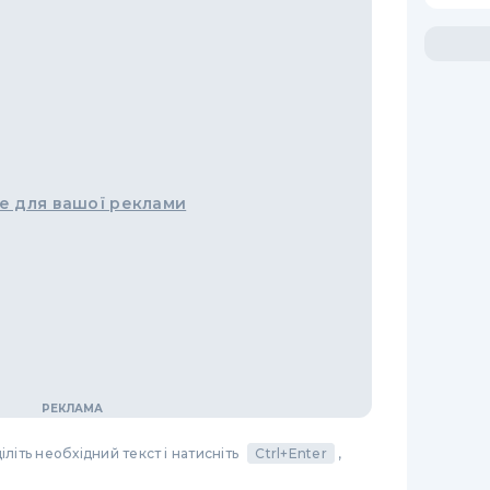
е для вашої реклами
літь необхідний текст і натисніть
Ctrl+Enter
,