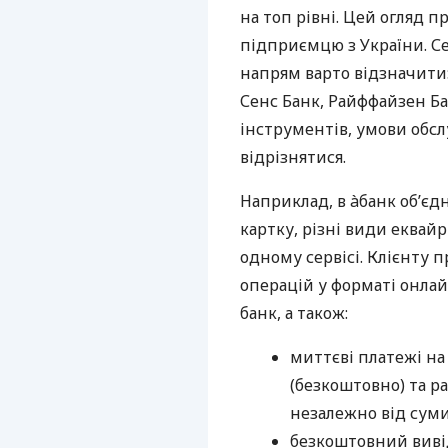
на топ рівні. Цей огляд п
підприємцю з України. Се
напрям варто відзначити:
Сенс Банк, Райффайзен Ба
інструментів, умови обс
відрізнятися.
Наприклад, в àбанк об’єд
картку, різні види еквай
одному сервісі. Клієнту 
операцій у форматі онлайн
банк, а також:
миттєві платежі на
(безкоштовно) та ра
незалежно від суми
безкоштовний вивід