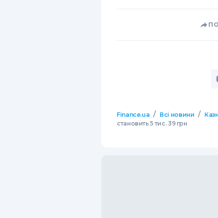
П
/
/
Finance.ua
Всі новини
Казн
становить 5 тис. 39 грн